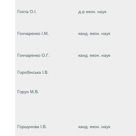
Гонта О.І.
д-р екон. наук
Гончаренко І.М.
канд. екон. наук
Гончаренко О.Г.
канд. екон. наук
Горобінська І.В.
Горун М.В.
Горшунова І.В.
канд. екон. наук