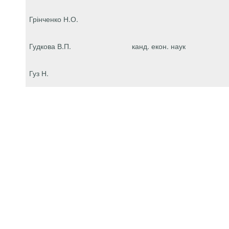
Грінченко Н.О.
Гудкова В.П.
канд. екон. наук
Гуз Н.