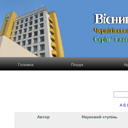
В
і
с
н
и
Ч
е
р
н
і
г
і
в
с
ь
к
С
е
р
і
я
"
Е
к
о
Головна
Пошук
Ар
А
Б
Автор
Науковий ступінь