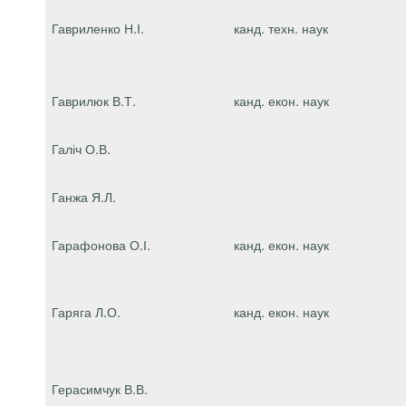
Гавриленко Н.І.
канд. техн. наук
Гаврилюк В.Т.
канд. екон. наук
Галіч О.В.
Ганжа Я.Л.
Гарафонова О.І.
канд. екон. наук
Гаряга Л.О.
канд. екон. наук
Герасимчук В.В.