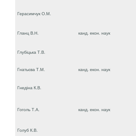
Герасимчук О.М.
Гланц В.Н.
канд. екон. наук
Глубіцька Т.В.
Гнатьєва Т.М.
канд. екон. наук
Гнедіна К.В.
Гоголь Т.А.
канд. екон. наук
Голуб К.В.