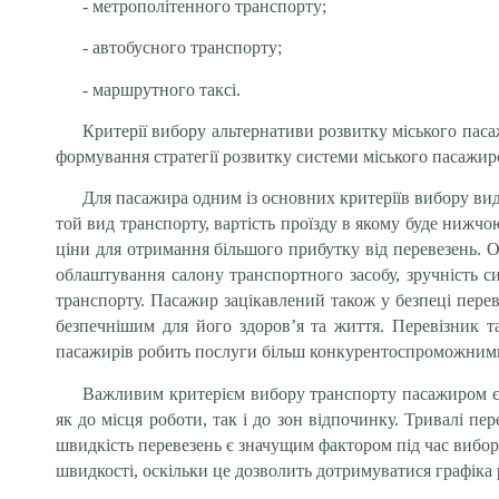
- метрополітенного транспорту;
- автобусного транспорту;
- маршрутного таксі.
Критерії вибору альтернативи розвитку міського паса
формування стратегії розвитку системи міського пасажир
Для пасажира одним із основних критеріїв вибору виду
той вид транспорту, вартість проїзду в якому буде нижч
ціни для отримання більшого прибутку від перевезень. Об
облаштування салону транспортного засобу, зручність с
транспорту. Пасажир зацікавлений також у безпеці перев
безпечнішим для його здоров’я та життя. Перевізник т
пасажирів робить послуги більш конкурентоспроможним
Важливим критерієм вибору транспорту пасажиром є ш
як до місця роботи, так і до зон відпочинку. Тривалі п
швидкість перевезень є значущим фактором під час вибор
швидкості, оскільки це дозволить дотримуватися графіка 