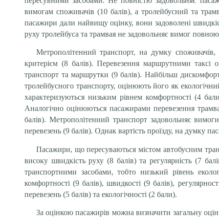
пересувними засобами. Не повністю задовольняє пасажи
вимогам споживачів (10 балів), а тролейбусний та тра
пасажири дали найвищу оцінку, вони задоволені швидкістю
руху тролейбуса та трамвая не задовольняє вимог повною
Метрополітенний транспорт, на думку споживачів,
критерієм (8 балів). Перевезення маршрутними таксі 
транспорт та маршрутки (9 балів). Найбільш дискомфор
тролейбусного транспорту, оцінюють його як екологічний 
характеризуються низьким рівнем комфортності (4 бали)
Аналогічно оцінюються пасажирами перевезення трамва
балів). Метрополітенний транспорт задовольняє вимоги 
перевезень (9 балів). Однак вартість проїзду, на думку па
Пасажири, що пересуваються містом автобусним транс
високу швидкість руху (8 балів) та регулярність (7 ба
транспортними засобами, тобто низький рівень еколог
комфортності (9 балів), швидкості (9 балів), регулярнос
перевезень (5 балів) та екологічності (2 бали).
За оцінкою пасажирів можна визначити загальну оці