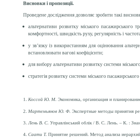
Висновки і пропозиції.
Проведене дослідження дозволяє зробити такі висновк
альтернативи розвитку міського пасажирського тр
комфортності, швидкість руху, регулярність і частота
у зв’язку із використанням для оцінювання альтер
встановлювати вагові коефіцієнти;
для вибору альтернативи розвитку системи міського
стратегія розвитку системи міського пасажирського
1.
Коссой Ю. М.
Экономика, организация и планирование 
2.
Мартемьянов Ю. Ф.
Экспертные методы принятия решен
3.
Лень В. С.
Управлінський облік / В. С. Лень. –
К. : Зна
4.
Саати Т.
Принятие решений. Метод анализа иерархий / 