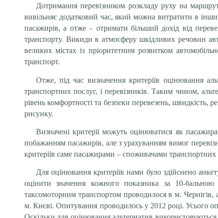
Дотримання перевізником розкладу руху на маршрут
вивільняє додатковий час, який можна витратити в інших
пасажирів, а отже – отримати більший дохід від переве
транспорту. Викиди в атмосферу шкідливих речовин авт
великих містах із пріоритетним розвитком автомобіль
транспорт.
Отже, під час визначення критеріїв оцінювання аль
транспортних послуг, і перевізників. Таким чином, альт
рівень комфортності та безпеки перевезень, швидкість, р
рисунку.
Визначені критерії можуть оцінюватися як пасажирам
побажанням пасажирів, але з урахуванням вимог перевіз
критеріїв саме пасажирами – споживачами транспортних 
Для оцінювання критеріїв нами було здійснено анкет
оцінити значення кожного показника за 10-бальною
таксомоторним транспортом проводилося в м. Чернігів, 
м. Києві. Опитування проводилось у 2012 році. Усього опр
Оскільки для оцінювання альтернатив використовуються рі