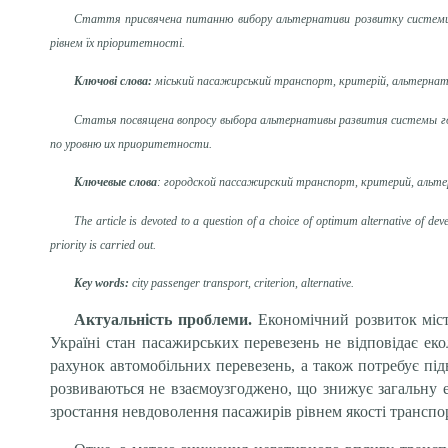
Стаття присвячена питанню вибору альтернативи розвитку системи м
рівнем їх пріоритетності.
Ключові слова:
міський пасажирський транспорт, критерій, альтернат
Статья посвящена вопросу выбора альтернативы развития системы го
по уровню их приоритетности.
Ключевые слова
: городской пассажирский транспорт, критерий, альт
The article is devoted to a question of a choice of optimum alternative of dev
priority is carried out.
Key words:
city passenger transport, criterion, alternative.
Актуальність проблеми.
Економічний розвиток міс
Україні стан пасажирських перевезень не відповідає ек
рахунок автомобільних перевезень, а також потребує пі
розвиваються не взаємоузгоджено, що знижує загальну е
зростання невдоволення пасажирів рівнем якості транспо