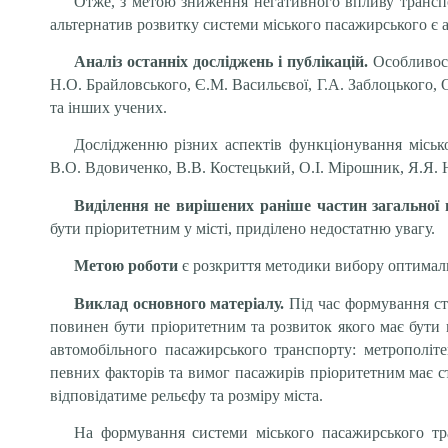
Отже, з метою зниження негативного впливу транспо
альтернатив розвитку системи міського пасажирського є 
Аналіз останніх досліджень і публікацій.
Особливос
Н.О. Брайловського, Є.М. Васильєвої, Г.А. Заблоцького, 
та інших учених.
Дослідженню різних аспектів функціонування місько
В.О. Вдовиченко, В.В. Костецький, О.І. Мірошник, Я.Я. 
Виділення не вирішених раніше частин загальної
бути пріоритетним у місті, приділено недостатню увагу.
Метою роботи
є розкриття методики вибору оптималь
Виклад основного матеріалу.
Під час формування ст
повинен бути пріоритетним та розвиток якого має бути 
автомобільного пасажирського транспорту: метрополіт
певних факторів та вимог пасажирів пріоритетним має с
відповідатиме рельєфу та розміру міста.
На формування системи міського пасажирського тран