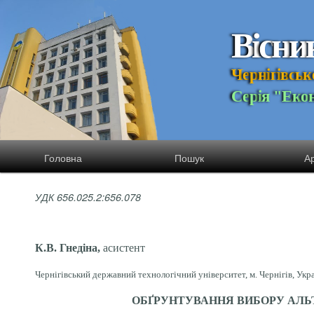
В
і
с
н
и
Ч
е
р
н
і
г
і
в
с
ь
к
С
е
р
і
я
"
Е
к
о
Головна
Пошук
Ар
УДК 656.025.2:656.078
К.В. Гнедіна,
асистент
Чернігівський державний технологічний університет, м. Чернігів, Укр
ОБҐРУНТУВАННЯ ВИБОРУ АЛЬ