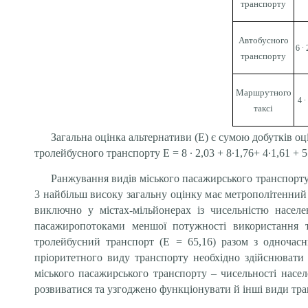
транспорту
Автобусного
6 ∙
транспорту
Маршрутного
4 ∙
таксі
Загальна оцінка альтернативи (E) є сумою добутків оці
тролейбусного транспорту E = 8 ∙ 2,03 + 8∙1,76+ 4∙1,61 + 5∙
Ранжування видів міського пасажирського транспорту з
3 найбільш високу загальну оцінку має метрополітенний
виключно у містах-мільйонерах із чисельністю населе
пасажиропотоками меншої потужності використання т
тролейбусний транспорт (E = 65,16)
разом з одночас
пріоритетного виду транспорту необхідно здійснювати
міського пасажирського транспорту – чисельності насел
розвиватися та узгоджено функціонувати й інші види тра