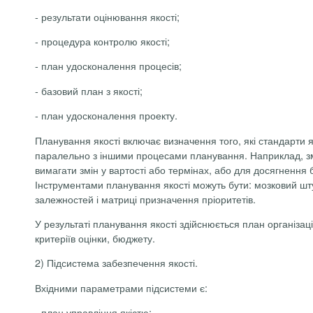
-
результати оцінювання якості;
-
процедура контролю якості;
-
план удосконалення процесів;
-
базовий план з якості;
-
план удосконалення проекту.
Планування якості включає визначення того, які стандарти я
паралельно з іншими процесами планування. Наприклад, змі
вимагати змін у вартості або термінах, або для досягнення
Інструментами планування якості можуть бути: мозковий шту
залежностей і матриці призначення пріоритетів.
У результаті планування якості здійснюється план організац
критеріїв оцінки, бюджету.
2) Підсистема забезпечення якості.
Вхідними параметрами підсистеми є:
-
план управління якістю;