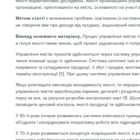
якості маркетингових досліджень, якості організаційно-упра
організацією, орієнтованого на якість, основаного на участі 
є визначення проблем, пов’язаних із системо
Метою статті
не говорячи вже про доходи від продажу, акціонерний капітал
Процес управління якістю про
Виклад основного матеріалу.
в галузі якості таким чином, щоб проект задовольняв ті потр
Управління якістю проектів здійснюється через систему упр
також операції щодо їх здійснення. Система охоплює такі ел
пакування та складування продукції, її збут і продаж, монта
терміну експлуатації [3]. При цьому система управління як
Якщо розглядати еволюцію менеджменту якості, то першою 
управлінню якістю виробництва окремих деталей і розділяла 
перш за все, за рахунок розробки контрольних карт (В.
Шуха
проводити цеховий контроль якості продукції та здійснюват
У 50-ті роки почали розвиватись системні комплексні прин
об’єднати і скоординувати оперативну роботу всіх підрозділі
У 70-ті роки розвивається концепція покращення якості, в 
принципи забезпечення якості розповсюджуються на сферу