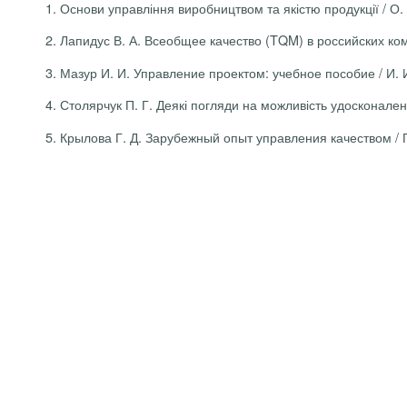
1.
Основи управління виробництвом та якістю продукції / О.
2.
Лапидус
В. А.
Всеобщее
качество
(TQM) в
российских
ко
3.
Мазур И. И.
Управление
проектом:
учебное
пособие
/ И. 
4.
Столярчук П. Г. Деякі погляди на можливість удосконаленн
5.
Крылова
Г. Д.
Зарубежный
опыт
управления
качеством
/ 