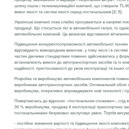
шляху пішли і телекомунікаційні компанії, що створили TL-
вимог якості та систем якості серед постачальників [2; 5].
Українські компанії поки слабко просуваються в напрямі 
продукції. Що стосується тієї ж автомобільної галузі, то од
автомобільних компаній. Це визначає відставання вітчизняної
Підвищення конкурентоспроможності автомобільної техніки 
відповідають міжнародним вимогам, у тому числі і в системі 
частин діючими стандартами повинно здійснюватись у формі 
встановлюють вимоги до автотранспортних засобів та їх ком
надійності, пристосованості до умов експлуатації та інших 
Розробка та виробництво автомобільних компонентів повинн
виробникам автотранспортних засобів. Оптимальний обсяг п
виробництва, оперативно впроваджувати нові технології і пі
Повертаючись до відносин «постачальник-споживач», слід ві
30 % виробництва, продажу й експлуатації транспортних засо
постачальниками безумовно заслуговує уваги.
Toyota
висува
-
постійне зниження вартості та підвищення якості комплек
застосування методу структурування функції якості (
Quality