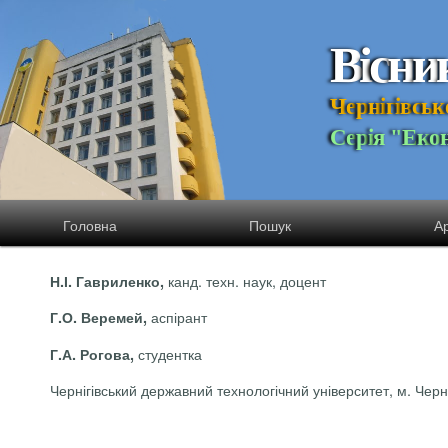
В
і
с
н
и
Ч
е
р
н
і
г
і
в
с
ь
к
С
е
р
і
я
"
Е
к
о
Головна
Пошук
Ар
канд. техн. наук, доцент
Н.І. Гавриленко,
аспірант
Г.О.
Веремей
,
студентка
Г.А. Рогова,
Чернігівський державний технологічний університет, м. Черні