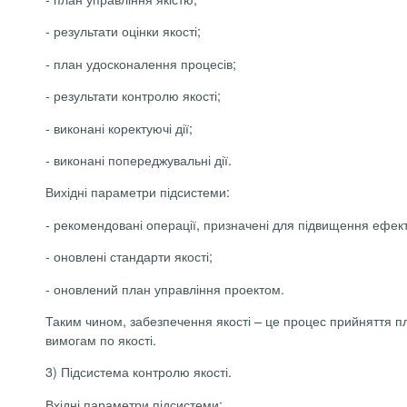
-
результати оцінки якості;
-
план удосконалення процесів;
-
результати контролю якості;
-
виконані
коректуючі
дії;
-
виконані попереджувальні дії.
Вихідні параметри підсистеми:
-
рекомендовані операції, призначені для підвищення ефектив
-
оновлені стандарти якості;
-
оновлений план управління проектом.
Таким чином, забезпечення якості – це процес прийняття пл
вимогам по якості.
3) Підсистема контролю якості.
Вхідні параметри підсистеми: