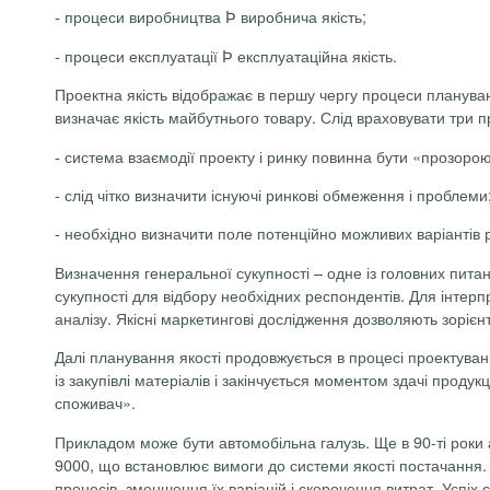
-
процеси виробництва
Þ
виробнича якість;
-
процеси експлуатації
Þ
експлуатаційна якість.
Проектна якість відображає в першу чергу процеси плануван
визначає якість майбутнього товару. Слід враховувати три п
-
система взаємодії проекту і ринку повинна бути «прозоро
-
слід чітко визначити існуючі ринкові обмеження і проблеми
-
необхідно визначити поле потенційно можливих варіантів р
Визначення генеральної сукупності – одне із головних пит
сукупності для відбору необхідних респондентів. Для інтер
аналізу. Якісні маркетингові дослідження дозволяють зорієн
Далі планування якості продовжується в процесі проектуван
із закупівлі матеріалів і закінчується моментом здачі прод
споживач».
Прикладом може бути автомобільна галузь. Ще в 90-ті роки 
9000, що встановлює вимоги до системи якості постачання.
процесів, зменшення їх варіацій і скорочення витрат. Успіх