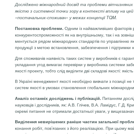
Досліджено міжнародний досвід та проблеми вітчизняних
якістю з системної точки зору в контексті впливу на цей 
«постачальник-споживач» у межах концепції TQM.
Одним із найважливіших факторів р
Постановка проблеми.
конкурентоспроможності як на внутрішньому, так і на зовніш
ментується рядом міжнародних стандартів по управлінню якіс
продукції з метою встановлення, забезпечення і підтримки не
Для споживачів наявність таких систем у виробників є гарант
укладання угод вимагає перевірки у виробника системи забе
якості проекту, тобто слід виділити дві складові якості: якіс
В Україні менеджмент якості необхідно вивчати з позиції не
систем якості в умовах становлення глобальних міжнародни
Питанням дослід
Аналіз останніх досліджень і публікацій.
науковців і дослідників, як: А.В.
Глічев
, В.А.
Ламідус
, Г.Д. Кр
окремі питання не отримали достатньої уваги, у вищезазна
Виділення невирішених раніше частин загальної пробл
конання робіт, пов’язаних з його реалізацією. При цьому ма