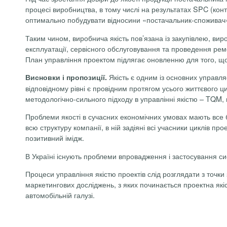
процесі виробництва, в тому числі на результатах SPC (кон
оптимально побудувати відносини «постачальник-споживач» 
Таким чином, виробнича якість пов’язана із закупівлею, ви
експлуатації, сервісного обслуговування та проведення рем
План управління проектом підлягає оновленню для того, щоб
Якість є одним із основних
управля
Висновки і пропозиції.
відповідному рівні є провідним протягом усього життєвого 
методологічно-сильного підходу в управлінні якістю – TQM, 
Проблеми якості в сучасних економічних умовах мають все б
всю структуру компанії, в ній задіяні всі учасники циклів п
позитивний імідж.
В Україні існують проблеми впровадження і застосування си
Процеси управління якістю проектів слід розглядати з точки 
маркетингових досліджень, з яких починається проектна якіст
автомобільній галузі.