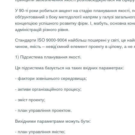
У 90-ті роки робиться акцент на стадію планування якості
обґрунтований з боку методології напрям у галузі загальног
концепцією успішного розвитку фірм. І, мабуть, основна кон
адміністрацій різного рівня.
Стандарти ISO 9000-9004 найбільш поширені у світі, це най
чином, якість – невід’ємний елемент проекту в цілому, а не 
1) Підсистема планування якості.
Ця підсистема базується на таких вхідних параметрах:
-
фактори зовнішнього середовища;
-
активи організаційного процесу;
-
зміст проекту;
-
план управління проектом.
Вихідними параметрами можуть бути:
-
план управління якістю;