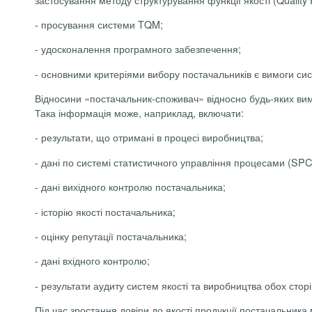
-
просування системи TQM;
-
удосконалення програмного забезпечення;
-
основними критеріями вибору постачальників є вимоги си
Відносини «постачальник-споживач» відносно будь-яких вимо
Така інформація може, наприклад, включати:
-
результати, що отримані в процесі виробництва;
-
дані по системі статистичного управління процесами (SPC)
-
дані вихідного контролю постачальника;
-
історію якості постачальника;
-
оцінку репутації постачальника;
-
дані вхідного контролю;
-
результати аудиту систем якості та виробництва обох сторін
Під час зростання довіри до якості продукції постачальника 