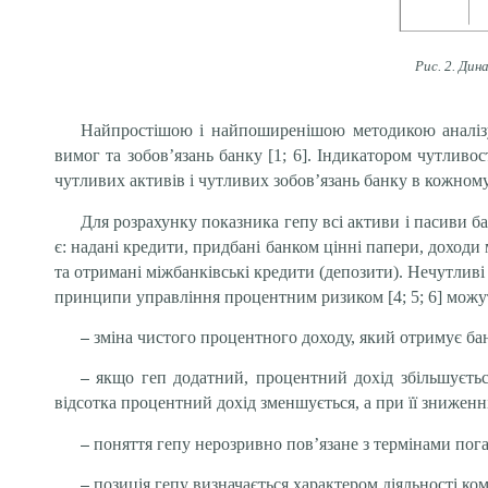
Рис. 2. Ди
Найпростішою і найпоширенішою методикою аналізу 
вимог та зобов’язань банку [1; 6]. Індикатором чутливо
чутливих активів і чутливих зобов’язань банку в кожному
Для розрахунку показника гепу всі активи і пасиви б
є: надані кредити, придбані банком цінні папери, доход
та отримані міжбанківські кредити (депозити). Нечутливі 
принципи управління процентним ризиком [4; 5; 6] можу
–
зміна чистого процентного доходу, який отримує бан
–
якщо геп додатний, процентний дохід збільшується
відсотка процентний дохід зменшується, а при її зниженні
–
поняття гепу нерозривно пов’язане з термінами пога
–
позиція гепу визначається характером діяльності ко