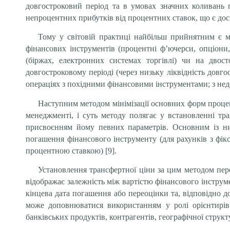
довгостроковий період та в умовах значних коливань п
непроцентних прибутків від процентних ставок, що є до
Тому у світовій практиці найбільш прийнятним є м
фінансових інструментів (процентні ф’ючерси, опціони
(біржах, електронних системах торгівлі) чи на двос
довгостроковому періоді (через низьку ліквідність дов
операціях з похідними фінансовими інструментами; з нед
Наступним методом мінімізації основних форм процен
менеджменті, і суть методу полягає у встановленні тр
присвоєнням йому певних параметрів. Основним із них
погашення фінансового інструменту (для рахунків з фі
процентною ставкою) [9].
Установлення трансфертної ціни за цим методом перед
відображає залежність між вартістю фінансового інструме
кінцева дата погашення або переоцінки та, відповідно до
може доповнюватися використанням у ролі орієнтирів 
банківських продуктів, контрагентів, географічної струк