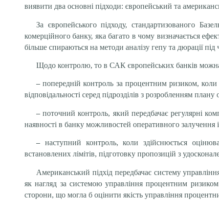
виявити два основні підходи: європейський та американс
За європейського підходу, стандартизованого Базе
комерційного банку, яка багато в чому визначається ефе
більше спираються на методи аналізу гепу та дюрації під 
Щодо контролю, то в САК європейських банків можна
–
попередній контроль за процентним ризиком, коли 
відповідальності серед підрозділів з розробленням плану 
–
поточний контроль, який передбачає регулярні комп
наявності в банку можливостей оперативного залучення і 
–
наступний контроль, коли здійснюється оцінюв
встановлених лімітів, підготовку пропозицій з удоскона
Американський підхід передбачає систему управління
як нагляд за системою управління процентним ризиком 
сторони, що могла б оцінити якість управління процентни