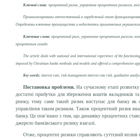
Ключові слова
: процентний ризик, управління процентним ризиком, якісн
Проанализированы отечественный и зарубежный опыт функционировани
Определены ключевые преимущества и недостатки применяемых украинскими
Ключевые слова:
процентный риск, управление процентным риском, кач
процентным сальдо.
The article deals with national and international experience of the function
imposed by Ukrainian banks methods and models and offered a comprehensive approa
Key
words:
interest rate
,
risk management interest rate risk, qualitative analy
Постановка проблеми.
На сучасному етапі розвитку 
достатні прибутки для збереження коштів вкладників т
ринку, тому саме такий ризик виступає для банку як 
управління таким ризиком. Також процентний ризик вваж
банку. Це пов’язано з тим, що динаміку процентних став
джерело банківського ризику взагалі.
Отже, процентні ризики справляють суттєвий вплив н