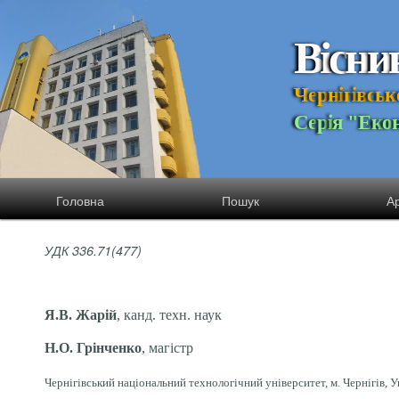
В
і
с
н
и
Ч
е
р
н
і
г
і
в
с
ь
к
С
е
р
і
я
"
Е
к
о
Головна
Пошук
Ар
УДК 336.71(477)
Я.В. Жарій
, канд. техн. наук
Н.О. Грінченко
, магістр
Чернігівський національний технологічний університет, м. Чернігів, У