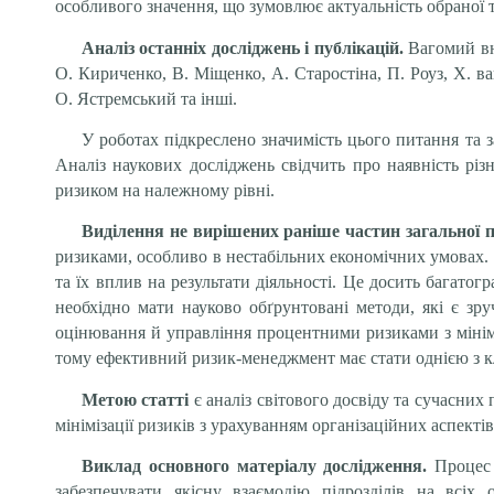
особливого значення, що зумовлює актуальність обраної 
Аналіз останніх досліджень і публікацій.
Вагомий вн
О. Кириченко, В. Міщенко, А. Старостіна, П. Роуз, X. в
О. Ястремський та інші.
У роботах підкреслено значимість цього питання та 
Аналіз наукових досліджень свідчить про наявність різ
ризиком на належному рівні.
Виділення не вирішених раніше частин загальної 
ризиками, особливо в нестабільних економічних умовах. Я
та їх вплив на результати діяльності. Це досить багато
необхідно мати науково обґрунтовані методи, які є з
оцінювання й управління процентними ризиками з мініміз
тому ефективний ризик-менеджмент має стати однією з к
Метою статті
є аналіз світового досвіду та сучасни
мінімізації ризиків з урахуванням організаційних аспект
Виклад основного матеріалу дослідження.
Процес 
забезпечувати якісну взаємодію підрозділів на всіх