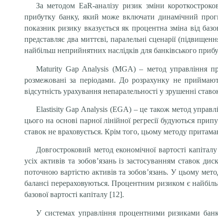
За методом EaR-аналізу ризик зміни короткострок
прибутку банку, який може включати динамічний прогно
показник ризику вказується як процентна зміна від баз
представляє два миттєві, паралельні сценарії (підвищен
найбільш неприйнятних наслідків для банківського прибу
Maturity Gap Analysis (MGA) – метод управління пр
розмежовані за періодами. До розрахунку не приймают
відсутність урахування непаралельності у зрушенні став
Elastisity Gap Analysis (ЕGA) – це також метод упра
цього на основі парної лінійної регресії будуються при
ставок не враховується. Крім того, цьому методу притаман
Довгостроковий метод економічної вартості капітал
усіх активів та зобов’язань із застосуванням ставок ди
поточною вартістю активів та зобов’язань. У цьому метод
балансі перераховуються. Процентним ризиком є найбільша
базової вартості капіталу [12].
У системах управління процентними ризиками банку