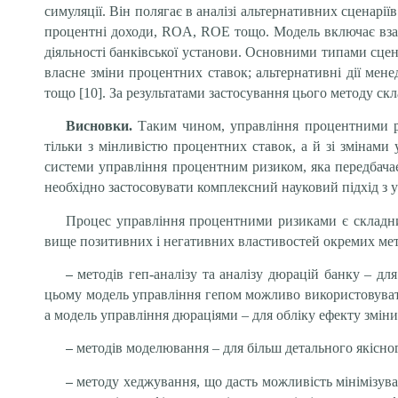
симуляції. Він полягає в аналізі альтернативних сценаріїв
процентні доходи, ROA, ROE тощо. Модель включає взає
діяльності банківської установи. Основними типами сцен
власне зміни процентних ставок; альтернативні дії мене
тощо [10]. За результатами застосування цього методу ск
Висновки.
Таким чином, управління процентними ри
тільки з мінливістю процентних ставок, а й зі змінами 
системи управління процентним ризиком, яка передбачає
необхідно застосовувати комплексний науковий підхід з 
Процес управління процентними ризиками є складним
вище позитивних і негативних властивостей окремих метод
–
методів геп-аналізу та аналізу дюрацій банку – д
цьому модель управління гепом можливо використовувати
а модель управління дюраціями – для обліку ефекту зміни
–
методів моделювання – для більш детального якісног
–
методу хеджування, що дасть можливість мінімізува