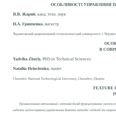
ОСОБЛИВОСТІ УПРАВЛІННЯ 
Я.В. Жарий
, канд. техн. наук
Н.А. Гринченко,
магистр
Черниговский национальный технологический университет, г. Черниго
ОСО
В СОВ
PhD in Technical Sciences
Yadviha Zhariy,
Nataliia Hrinchenko,
master
Chernihiv National Technological University, Chernihiv, Ukraine
FEATURE 
I
Проаналізовано вітчизняний і світовий досвід функціонування систем 
недоліки застосовуваних українськими банками методів і моделей та запроп