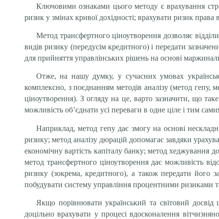
Ключовими ознаками цього методу є врахування строк
ризик у змінах кривої дохідності; врахувати ризик права
Метод трансфертного ціноутворення дозволяє відділ
видів ризику (передусім кредитного) і передати зазначен
для прийняття управлінських рішень на основі маржинальн
Отже, на нашу думку, у сучасних умовах українсь
комплексно, з поєднанням методів аналізу (метод гепу, 
ціноутворення). З огляду на це, варто зазначити, що так
можливість об’єднати усі переваги в одне ціле і тим сам
Наприклад, метод гепу дає змогу на основі нескладн
ризику; метод аналізу дюрацій допомагає завдяки ураху
економічну вартість капіталу банку; метод хеджування д
метод трансфертного ціноутворення дає можливість від
ризику (зокрема, кредитного), а також передати його з
побудувати систему управління процентними ризиками та о
Якщо порівнювати український та світовий досвід щ
доцільно врахувати у процесі вдосконалення вітчизнян