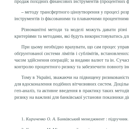
продаж похідних фінансових інструментів (процентних ф’
–
методу трансфертного ціноутворення у процесі розр
інструментів із фіксованими та плаваючими процентними 
Різноманітні методи та моделі можуть давати різні
критеріями та методами, які будуть використовуватись д
При цьому необхідно врахувати, що сам процес управ
обґрунтованої системи лімітів і сублімітів, встановлених
часом здійснення операцій; за видами валют та ін. Сучас
контролю процентного ризику та забезпечити повноту інфор
Тому в Україні, зважаючи на підвищену ризикованіст
для вдосконалення подібних вітчизняних систем. Доцільн
геп-аналіз, та активне введення в практику таких метод
ризику на важливі для банківської установи показники ді
1.
Кириченко О. А.
Банківський менеджмент : підручник / 