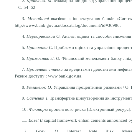
2.
Кравченко М.
Міжнародний досвід управління процентн
– С. 54–62.
3.
Методичні
вказівки з інспектування банків «Систе
http
://
www
.
bank
.
gov
.
ua
/
doccatalog
/
document
?
id
=36986.
4.
Пернарівський О.
Аналіз, оцінка та способи зниження б
5.
Прасолова С.
Проблеми оцінки та управління процентни
6.
Примостка Л. О.
Фінансовий менеджмент банку : підруч
7.
Процентні ставки
за кредитами і депозитами нефінан
Режим доступу : www.bank.gov.ua.
8.
Романенко О.
Управління процентними ризиками / О. Ро
9.
Савченко Т.
Трансфертне ціноутворення як інструмент 
10.
Факторы
процентного риска [Электронный ресурс].
11.
Basel II
capital framework enhan cements announced b
12.
Gray, D.
Interest Rate Risk Mana