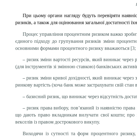
При цьому органи нагляду будуть перевіряти наявні
ризиків, а також для оцінювання загальної достатності ї
Процес управління процентним ризиком важко зробити
єдиного підходу до групування ризиків зміни процентн
основними формами процентного ризику вважаються [3; 5
–
ризик зміни вартості ресурсів, який виникає через
(для інструментів зі змінною ставкою) банківських активі
–
ризик зміни кривої дохідності, який виникає через
ринкову вартість (хоча банк може застрахувати свій стан в
–
базисний ризик, що виникає через відсутність доста
–
ризик права вибору, пов’язаний із наявністю права 
що дають право вкладникам вилучати свої кошти; про к
векселів із правом дострокового викупу.
Виходячи із сутності та форм процентного ризику,