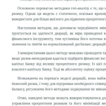
Основною перевагою методики геп-аналізу є те, що н
ризику. Однак ця модель є статичною, оскільки врахов
використати для більш якісного дослідження процентного
Наступним методом, що допомагає передбачити зміни
ґрунтується на здатності дюрації, як міри приведеної 
фінансового інструменту, тим чутливіша його поточна в
значення та лімітів на нормалізований дисбаланс дюрацій
З використанням цього методу можливо проводити так 
якщо ризик-менеджерам вдається підібрати фінансові інст
капітал банку від впливу процентного ризику. Із цієї
власного капіталу банку. Тоді як абсолютну оцінку проц
Незважаючи на переваги моделі дюрацій, вона майже
базисний ризик, і тому для підтримки необхідного співв
балансу, регулюючи його методами хеджування чи змінами 
Отже, наведені методи можуть використовуватися для
управління процентним ризиком та його мінімізації мет