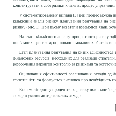
концентрувати в собі ризики клієнтів, процес управлінн
У систематизованому вигляді [3] цей процес можна пр
кількісний аналіз ризику, планування реагування на ри
ризику (рис. 1). При цьому всі етапи взаємопов’язані, хоч
На етапі кількісного аналізу процентного ризику зд
пов’язаних з ризиком; оцінювання можливих збитків та 
Етап планування реагування на ризик здійснюється з
фінансових ресурсів, необхідних для реалізації стратегій
розроблення варіантів контролю за ризиками та остаточн
Оцінювання ефективності реалізованих заходів здійс
ефективність та формується висновок про необхідність ко
Етап моніторингу процентного ризику пов’язаний з р
та коригування антиризикових заходів.