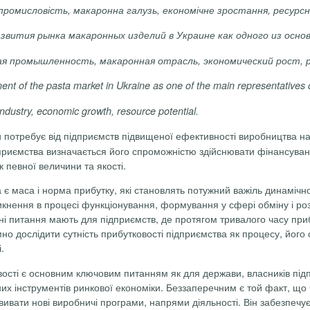
промисловість, макаронна галузь, економічне зростання, ресурс
звития рынка макаронных изделий в Украине как одного из ос
я промышленность, макаронная отрасль, экономический рост, 
ent of the pasta market in Ukraine as one of the main representatives o
 industry, economic growth, resource potential.
и потребує від підприємств підвищеної ефективності виробництва н
дприємства визначається його спроможністю здійснювати фінансуван
 певної величини та якості.
є маса і норма прибутку, які становлять потужний важіль динамічно
икнення в процесі функціонування, формування у сфері обміну і ро
мні питання мають для підприємств, де протягом тривалого часу приб
но дослідити сутність прибутковості підприємства як процесу, його 
.
сті є основним ключовим питанням як для держави, власників підпр
сних інструментів ринкової економіки. Беззаперечним є той факт, щ
вати нові виробничі програми, напрями діяльності. Він забезпечує