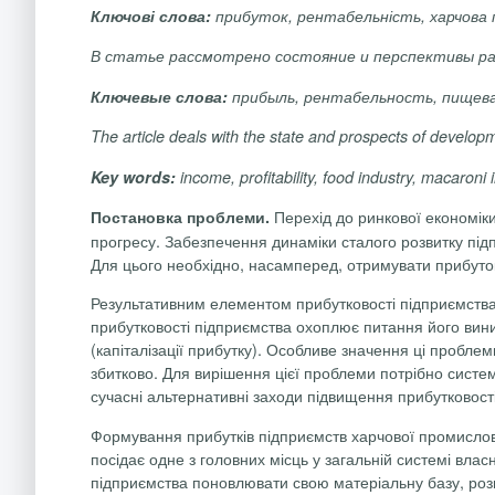
Ключові слова:
прибуток, рентабельність, харчова 
В статье рассмотрено состояние и перспективы ра
Ключевые слова:
прибыль, рентабельность, пищева
The article deals with the state and prospects of developm
Key words:
income, profitability, food industry, macaroni
Перехід до ринкової економік
Постановка проблеми.
прогресу. Забезпечення динаміки сталого розвитку пі
Для цього необхідно, насамперед, отримувати прибуток
Результативним елементом прибутковості підприємства 
прибутковості підприємства охоплює питання його вин
(капіталізації прибутку). Особливе значення ці пробле
збитково. Для вирішення цієї проблеми потрібно систем
сучасні альтернативні заходи підвищення прибутковості
Формування прибутків підприємств харчової промислово
посідає одне з головних місць у загальній системі вла
підприємства поновлювати свою матеріальну базу, розви