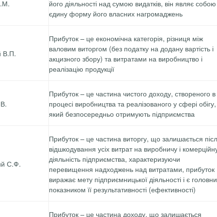
.М.
його діяльності над сумою видатків, він являє собою
єдину форму його власних нагромаджень
Прибуток – це економічна категорія, різниця між
валовим виторгом (без податку на додану вартість і
 В.П.
акцизного збору) та витратами на виробництво і
реалізацію продукції
Прибуток – це частина чистого доходу, створеного в
В.
процесі виробництва та реалізованого у сфері обігу,
який безпосередньо отримують підприємства
Прибуток – це частина виторгу, що залишається піс
відшкодування усіх витрат на виробничу і комерційн
діяльність підприємства, характеризуючи
й С.Ф.
перевищення надходжень над витратами, прибуток
виражає мету підприємницької діяльності і є головн
показником її результативності (ефективності)
Прибуток – це частина доходу, що залишається