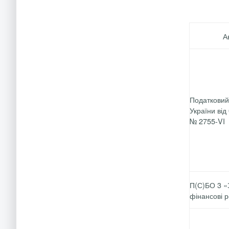
А
Податковий
України від
№ 2755-VI
П(С)БО 3 «З
фінансові р