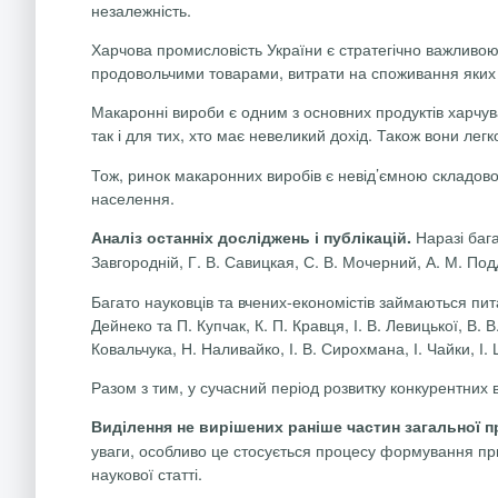
незалежність.
Харчова промисловість України є стратегічно важливою
продовольчими товарами, витрати на споживання яких с
Макаронні вироби є одним з основних продуктів харчува
так і для тих, хто має невеликий дохід. Також вони ле
Тож, ринок макаронних виробів є невід’ємною складовою 
населення.
Наразі бага
Аналіз останніх досліджень і публікацій.
Завгородній, Г. В. Савицкая, С. В. Мочерний, А. М. Подд
Багато науковців та вчених-економістів займаються пит
Дейнеко та П. Купчак, К. П. Кравця, І. В. Левицької, В. 
Ковальчука, Н. Наливайко, І. В. Сирохмана, І. Чайки, І.
Разом з тим, у сучасний період розвитку конкурентних 
Виділення не вирішених раніше частин загальної 
уваги, особливо це стосується процесу формування при
наукової статті.