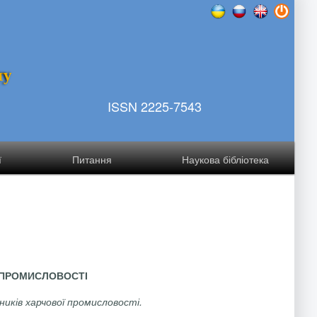
т
у
ISSN 2225-7543
ї
Питання
Наукова бібліотека
 ПРОМИСЛОВОСТІ
иків харчової промисловості.