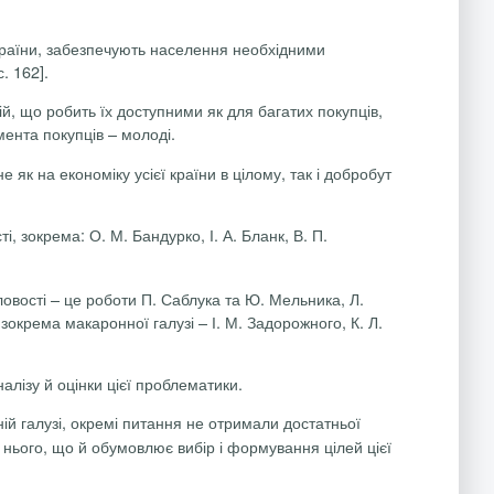
 країни, забезпечують населення необхідними
. 162].
ій, що робить їх доступними як для багатих покупців,
мента покупців – молоді.
як на економіку усієї країни в цілому, так і добробут
, зокрема: О. М. Бандурко, І. А. Бланк, В. П.
овості – це роботи П. Саблука та Ю. Мельника, Л.
, зокрема макаронної галузі – І. М. Задорожного, К. Л.
алізу й оцінки цієї проблематики.
ній галузі, окремі питання не отримали достатньої
 нього, що й обумовлює вибір і формування цілей цієї