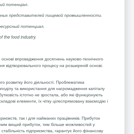
ний потенціал.
новных представителей пищевой промышленности.
ресурсный потенциал.
f the food industry.
а основі впровадження досягнень науково-технічного
ня відтворювального процесу на розширеній основі.
го розвитку його діяльності. Проблематика
зподілу та використання для нагромадження капіталу
утковість істотно не зростала, або які функціонують
складові елементи, їх чітку цілеспрямовану взаємодію і
иємств, так і для найманих працівників. Прибуток
о чим вищий прибуток, тим більше можливостей у
 стабільність підприємства, гарантує його фінансову