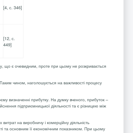
[4, с. 346]
[12, с.
449]
ку, що є очевидним, проте при цьому не розкривається
у. Таким чином, наголошується на важливості процесу
воєму визначенні прибутку. На думку вченого, прибуток –
ійснення підприємницької діяльності та є різницею між
х витрат на виробничу і комерційну діяльність
ті та основним її економічним показником. При цьому