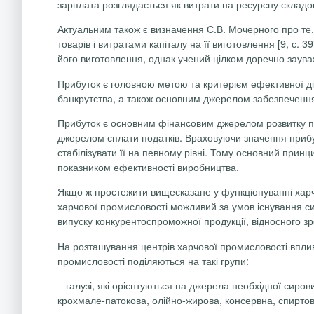
зарплата розглядається як витрати на ресурсну складов
Актуальним також є визначення С.В. Мочерного про те, 
товарів і витратами капіталу на її виготовлення [9, с.
його виготовлення, однак учений цілком доречно заува
Прибуток є головною метою та критерієм ефективної ді
банкрутства, а також основним джерелом забезпечення
Прибуток є основним фінансовим джерелом розвитку під
джерелом сплати податків. Враховуючи значення прибу
стабілізувати її на певному рівні. Тому основний прин
показником ефективності виробництва.
Якщо ж простежити вищесказане у функціонуванні харч
харчової промисловості можливий за умов існування си
випуску конкурентоспроможної продукції, відносного 
На розташування центрів харчової промисловості вплива
промисловості поділяються на такі групи:
− галузі, які орієнтуються на джерела необхідної сиро
крохмале-патокова, олійно-жирова, консервна, спиртов