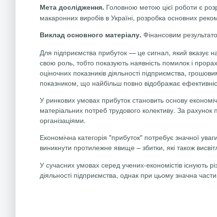
Головною метою цієї роботи
є роз
Мета дослідження.
макаронних виробів в Україні, розробка основних рек
Фінансовим результатом
Виклад основного матеріалу.
Для підприємства прибуток — це сигнал, який вказує на
свою роль, тобто показують наявність помилок і прорах
оціночних показників діяльності підприємства, грошо
показником, що найбільш повно відображає ефективність 
У ринкових умовах прибуток становить основу економіч
матеріальних потреб трудового колективу. За рахунок
організаціями.
Економічна категорія "прибуток" потребує значної уваг
виникнути протилежне явище – збитки, які також висві
У сучасних умовах серед учених-економістів існують рі
діяльності підприємства, однак при цьому значна частин