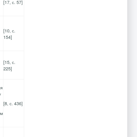
[17, с. 57]
[10, с.
154]
[15, с.
225]
ля
у
[8, с. 436]
им