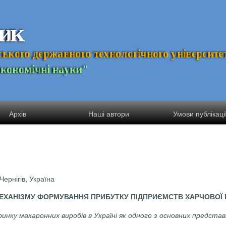
и
к
с
ь
к
о
г
о
д
е
р
ж
а
в
н
о
г
о
т
е
х
н
о
л
о
г
і
ч
н
о
г
о
у
н
і
в
е
р
с
и
т
е
Е
к
о
н
о
м
і
ч
н
і
н
а
у
к
и
"
Архів
Наші автори
Умови публікаці
Чернігів, Україна
ЕХАНІЗМУ ФОРМУВАННЯ ПРИБУТКУ ПІДПРИЄМСТВ ХАРЧОВОЇ
нку макаронних виробів в Україні як одного з основних представн