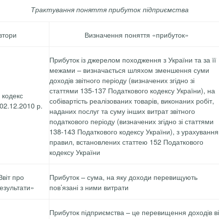
Трактування поняття прибуток підприємства
втори
Визначення поняття «прибуток»
Прибуток із джерелом походження з України та за її
межами – визначається шляхом зменшення суми
доходів звітного періоду (визначених згідно зі
статтями 135-137 Податкового кодексу України), на
 кодекс
собівартість реалізованих товарів, виконаних робіт,
 02.12.2010 р.
наданих послуг та суму інших витрат звітного
податкового періоду (визначених згідно зі статтями
138-143 Податкового кодексу України), з урахуванн
правил, встановлених статтею 152 Податкового
кодексу України
віт про
Прибуток – сума, на яку доходи перевищують
езультати»
пов’язані з ними витрати
Прибуток підприємства – це перевищення доходів в