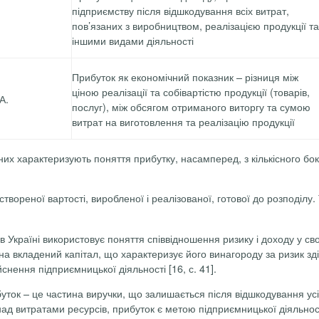
підприємству після відшкодування всіх витрат,
пов’язаних з виробництвом, реалізацією продукції та
іншими видами діяльності
Прибуток як економічний показник – різниця між
ціною реалізації та собівартістю продукції (товарів,
А.
послуг), між обсягом отриманого виторгу та сумою
витрат на виготовлення та реалізацію продукції
их характеризують поняття прибутку, насамперед, з кількісного бо
створеної вартості, виробленої і реалізованої, готової до розподіл
х в Україні використовує поняття співвідношення ризику і доходу у с
на вкладений капітал, що характеризує його винагороду за ризик зд
нення підприємницької діяльності [16, с. 41].
уток – це частина виручки, що залишається після відшкодування усі
д витратами ресурсів, прибуток є метою підприємницької діяльнос