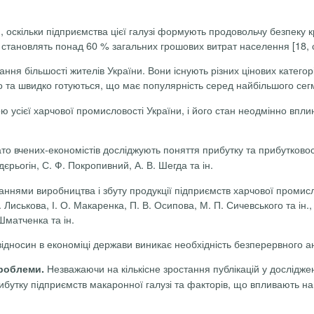
, оскільки підприємства цієї галузі формують продовольчу безпеку
тановлять понад 60 % загальних грошових витрат населення [18, с
ння більшості жителів України. Вони існують різних цінових категор
гко та швидко готуються, що має популярність серед найбільшого сег
усієї харчової промисловості України, і його стан неодмінно вплине 
то вчених-економістів досліджують поняття прибутку та прибутковості
єрьогін, С. Ф. Покропивний, А. В. Шегда та ін.
аннями виробництва і збуту продукції підприємств харчової промисл
В. Лиськова, І. О. Макаренка, П. В. Осипова, М. П. Сичевського та ін.
 Шматченка та ін.
відносин в економіці держави виникає необхідність безперервного ан
Незважаючи на кількісне зростання публікацій у дослідже
проблеми.
бутку підприємств макаронної галузі та факторів, що впливають на