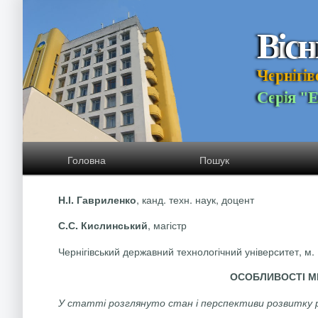
В
і
с
н
Ч
е
р
н
і
г
і
в
С
е
р
і
я
"
Головна
Пошук
, канд. техн. наук, доцент
Н.І. Гавриленко
, магістр
С.С. Кислинський
Чернігівський державний технологічний університет, м. 
ОСОБЛИВОСТІ М
У статті розглянуто стан і перспективи розвитку ри