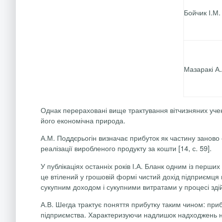
Бойчик І.М.
Мазаракі А.
Однак перераховані вище трактування вітчизняних учен
його економічна природа.
А.М. Поддєрьогін визначає прибуток як частину заново 
реалізації виробленого продукту за кошти [14, с. 59].
У публікаціях останніх років І.А. Бланк одним із перши
це втілений у грошовій формі чистий дохід підприємця 
сукупним доходом і сукупними витратами у процесі здійс
А.В. Шегда трактує поняття прибутку таким чином: приб
підприємства. Характеризуючи надлишок надходжень на