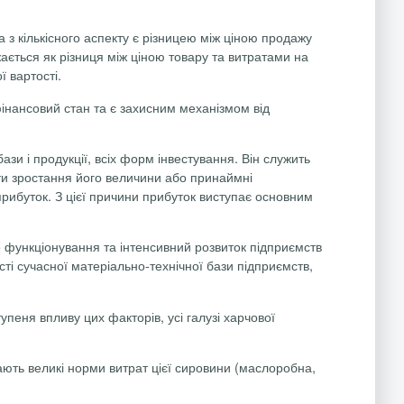
 з кількісного аспекту є різницею між ціною продажу
жається як різниця між ціною товару та витратами на
 вартості.
інансовий стан та є захисним механізмом від
и і продукції, всіх форм інвестування. Він служить
ти зростання його величини або принаймні
прибуток. З цієї причини прибуток виступає основним
 функціонування та інтенсивний розвиток підприємств
і сучасної матеріально-технічної бази підприємств,
пеня впливу цих факторів, усі галузі харчової
мають великі норми витрат цієї сировини (маслоробна,