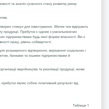
овості та аналіз сучасного стану розвитку ринку
тків.
ворює стимул для інве­стування. Збитки теж відіграють
уту продукції. Прибуток є одним з узагальнюючих
их підприємствами будь-якої форми власності. Він є
ості праці, рівень собівартості.
для розширеного відтворення, вирішення соціальних і
жетом, банками та іншими підприємствами й
ганізації виробництва та реалізації продукції, може
в, прибуток являє собою позитивний результат від
Таблиця 1