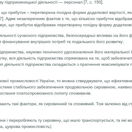
у підприємницької діяльності — персонал [7, с. 150].
що прибуток – перетворена похідна форми додаткової вартості, яка
 397]. Адже незаперечним фактом є те, що кількісно прибуток відобра
жує, що прибуток відображає перетворену похідну форму додаткової
яльності сучасного підприємства, безпосередньо впливає на його ф
 фінансування внутрішніх потреб та подальшого його розвитку.
приємства, науково-технічного удосконалення його матеріальної баз
тку, вся діяльність підприємства спрямована на те, щоб забезпечи
цип діяльності підприємства складається з прагнення максимізувати 
ової промисловості України, то можна стверджувати, що ефективне
стеми стабільного забезпечення продовольчою сировиною, наявност
зростання платоспроможного попиту споживачів.
ють такі фактори, як сировинний та споживчий. Тож залежно від сту
вини і переробляють ту сировину, що мало транспортується, та які 
а, цукрова
промисловість);