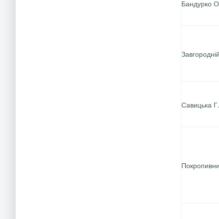
Бандурко О
Завгородній
Савицька Г.
Покропивни