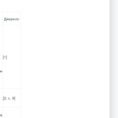
Джерело
[1]
ям
[2, с. 9]
ід