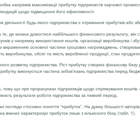
робка напрямів максимізації прибутку підприємств харчової промисл
омендацій щодо підвищення його ефективності.
 діяльності будь-якого підприємства є отримання прибутків або зби
 те, де можна домогтися найбільшого фінансового результату, він ст
унків у напрямку використання коштів, організації виробництва і зб
вим вираженням основної частини грошових нагромаджень, створюван
виробництва, обсяг та якість виробленої продукції, стан продуктивн
ного розвитку підприємства. Ріст прибутку створює фінансову базу 
 прибутку виконується частина зобов’язань підприємства перед бюд
и, тому що при прорахунках підприємців щодо спрямування коштів, ор
тлюють результати роботи підприємства за певний період.
зні погляди стосовно поняття “прибуток”. На думку більшості авторі
а вчених характеризує прибуток лише з кількісного боку (табл. 1).