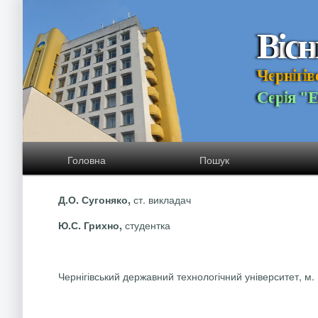
В
і
с
н
Ч
е
р
н
і
г
і
в
С
е
р
і
я
"
Головна
Пошук
ст. викладач
Д.О.
Сугоняко
,
студентка
Ю.С.
Грихно
,
Чернігівський державний технологічний університет, м. 