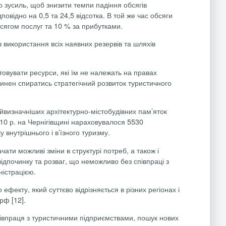
о зусиль, щоб знизити темпи падіння обсягів
дповідно на 0,5 та 24,5 відсотка. В той же час обсяги
бсягом послуг та 10 % за прибутками.
 використання всіх наявних резервів та шляхів
товувати ресурси, які їм не належать на правах
инен спиратись стратегічний розвиток туристичного
айвизначніших архітектурно-містобудівних пам’яток
010 р. на Чернігівщині нараховувалося 5530
 внутрішнього і в’їзного туризму.
ти можливі зміни в структурі потреб, а також і
ідпочинку та розваг, що неможливо без співпраці з
ністрацією.
фекту, який суттєво відрізняється в різних регіонах і
орф
[12].
півпраця з туристичними підприємствами, пошук нових