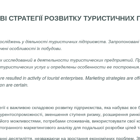
І СТРАТЕГІЇ РОЗВИТКУ ТУРИСТИЧНИХ
сліджень у діяльності туристичних підприємств. Запропоновані
чені особливості їх побудови.
х
исследований
в
деятельности
туристических
предприятий
.
П
туристических
услуг
и
определены
особенности
ее
построения
.
re
resulted
in
activity
of
tourist
enterprises
.
Marketing
strategies
are
of
ion
are
certain
.
гії є важливою складовою розвитку підприємства, яка набуває все б
нкурентоспроможності, зменшення ступеня ризику, розширення ринкі
з його можливостями, потребами споживачів, використовувати свої к
тогранного маркетингового аналізу для подальшої розробки цілей 
нні десятиліття, незважаючи на зростання економічних проблем. З