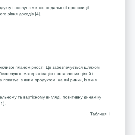
дукту і послуг з метою подальшої пропозиції
о рівня доходів [4].
ожливої планомірності. Це забезпечується шляхом
абезпечують матеріалізацію поставлених цілей і
показує, з яким продуктом, на які ринки, із яким
ральному та вартісному вигляді, позитивну динаміку
1).
Таблиця 1