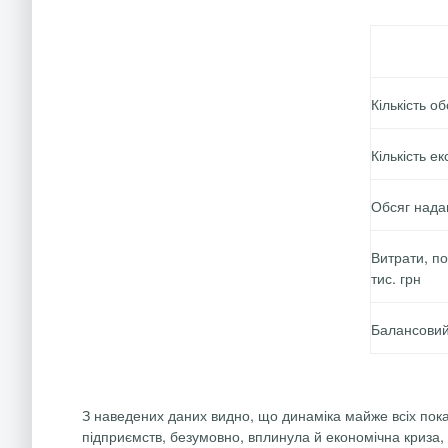
Кількість о
Кількість ек
Обсяг надан
Витрати, по
тис.
грн
Балансовий
З наведених даних видно, що динаміка майже всіх пок
підприємств, безумовно, вплинула й економічна криза, о