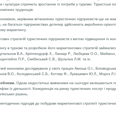
віти і культури сприяють зростанню їх потреби у туризмі. Туристські
ономічних труднощів.
номікою, керівники вітчизняних туристичних підприємств ще не мают
, на багатьох підприємствах дотепер здійснюють виробничо-орієнт
ному маркетингу.
гових стратегій
туристичних підприємств з метою підвищення їх ко
у в туризмі та розробкою його маркетингових стратегій займалися т
артальнов
В.А.,
Кріппендорф
Х.,
Ланкар
Р.,
Любіцева
О.О.,
Мейкенз
уцентейло
П.Р.,
Скибінський
С.В., Шульгіна Л.М. та ін.
узей економіки досліджували у своїх працях
Амоша
О.І., Біловодська
ьнов
В.О.,
Колодинський
С.Б.,
Кот­лер
Ф., Лукашевич Ю.Л., Мороз Л.І
Однак недостатньо вивченими на сьогодні залишаються п
проблеми.
іки їх діяльності. Конкуренція на ринку туристичних послуг і проду
лінських рішень.
методичних підходів до побудови маркетингової стратегії туристични