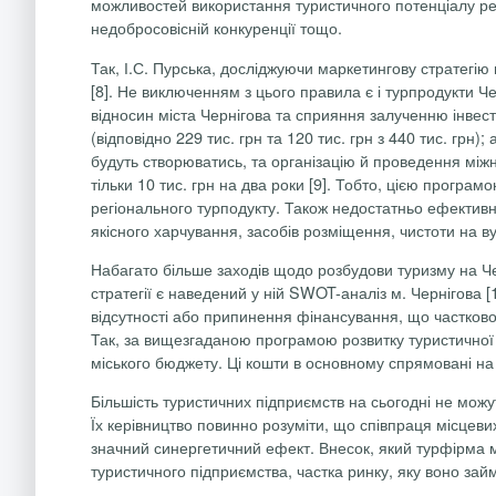
можливостей використання туристичного потенціалу рег
недобросовісній конкуренції тощо.
Так, І.С.
Пурська
, досліджуючи маркетингову стратегію 
[8]. Не виключенням з цього правила є і
турпродукти
Че
відносин міста Чернігова та сприяння залученню інвес
(відповідно 229 тис.
грн
та 120 тис.
грн
з 440 тис.
грн
);
будуть створюватись, та організацію й проведення між
тільки 10 тис.
грн
на два роки [9]. Тобто, цією програ
регіонального
турподукту
. Також недостатньо ефективн
якісного харчування, засобів розміщення, чистоти на в
Набагато більше заходів щодо розбудови туризму на Чер
стратегії є наведений у ній SWOT-аналіз м. Чернігова [
відсутності або припинення фінансування, що частково 
Так, за вищезгаданою програмою розвитку туристичної г
міського бюджету. Ці кошти в основному спрямовані на
Більшість туристичних підприємств на сьогодні не можу
Їх керівництво повинно розуміти, що співпраця місцеви
значний синергетичний ефект. Внесок, який
турфірма
м
туристичного підприємства, частка ринку, яку воно зай