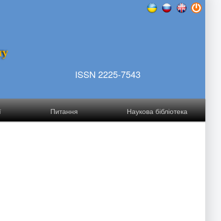
т
у
ISSN 2225-7543
ї
Питання
Наукова бібліотека