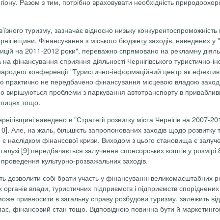
іону. Разом з тим, потрібно враховувати необхідність природоохор
в’їзного туризму, зазначає відносно низьку конкурентоспроможність 
рнігівщини. Фінансування з міського бюджету заходів, наведених у "
тицій на 2011-2012 роки", переважно спрямовано на рекламну діяль
 а на фінансування сприяння діяльності Чернігівського туристично-
народної конференції "Туристично-інформаційний центр як ефектив
мою практично не передбачено фінансування місцевою владою захо
о вирішуються проблеми з паркування автотранспорту в привабливих
улицях тощо.
нігівщині наведено в "Стратегії розвитку міста Чернігів на 2007-2
10]. Але, на жаль, більшість запропонованих заходів щодо розвитку 
є наслідком фінансової кризи. Виходом з цього становища є залучен
алузі [9] передбачається залучення спонсорських коштів у розмірі 
 проведення культурно-розважальних заходів.
ть дозволити собі брати участь у фінансуванні великомасштабних ро
х органів влади, туристичних підприємств і підприємств споріднених
оже привносити в загальну справу розбудови туризму, залежить від б
має, фінансовий стан тощо. Відповідною повинна бути й маркетингов