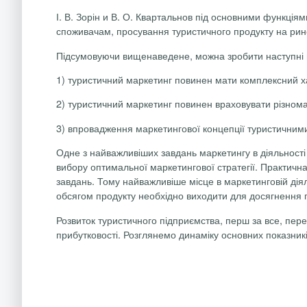
І. В.
Зорін
и В. О.
Квартальнов
під основними функціям
споживачам, просування туристичного продукту на ринок
Підсумовуючи вищенаведене, можна зробити наступні 
1) туристичний маркетинг повинен мати комплексний ха
2) туристичний маркетинг повинен враховувати різнома
3) впровадження маркетингової концепції туристичним
Одне з найважливіших завдань маркетингу в діяльност
вибору оптимальної маркетингової стратегії. Практична
завдань. Тому найважливіше місце в маркетинговій діял
обсягом продукту необхідно виходити для досягнення 
Розвиток туристичного підприємства, перш за все, пере
прибутковості. Розглянемо динаміку основних показників