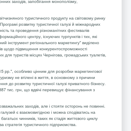
онних заходів, запобігання монополізму,
вітчизняного туристичного продукту на світовому ринку
Програмі розвитку туристичної галузі й міжнародних
ність та проведення різноманітних фестивалів
інформаційного центру, існуючих
турпунктів
і тих, які
ний інструмент регіонального маркетингу" виділено
дів щодо підвищення конкурентоспроможності
 для туристів місцях Чернігова, громадських туалетів,
015 рр.", особливо цінним для розробки маркетингової
туризму не втілені в життя, в основному з причини
ня до розвитку туристичної галузі приватного бізнесу.
887 тис.
грн
, що вдвічі перевищує фінансування з
зважальних заходів, але і стояти осторонь не повинні.
 галузей є взаємовигідною і можна сподіватись на
агатьох чинників, таких як стадія життєвого циклу
а стратегія туристичного підприємства.