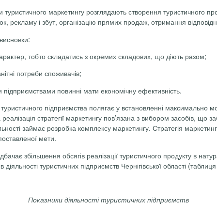
и
туристичного маркетингу розглядають створення туристичного про
, рекламу і збут, організацію прямих продаж, отримання відповідног
висновки:
рактер, тобто складатись з окремих складових, що діють разом;
нітні потреби споживачів;
и підприємствами повинні мати економічну ефективність.
і туристичного підприємства полягає у встановленні максимально м
 реалізація стратегії маркетингу пов’язана з вибором засобів, що з
ьності займає розробка комплексу маркетингу. Стратегія маркетингу 
поставленої мети.
дбачає збільшення обсягів реалізації туристичного продукту в нату
 діяльності туристичних підприємств Чернігівської області (таблиця 
Показники діяльності туристичних підприємств