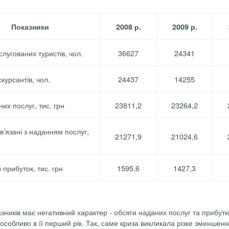
Показники
2008 р.
2009 р.
бслугованих туристів, чол.
36627
24341
скурсантів, чол.
24437
14255
их послуг, тис.
грн
23811,2
23264,2
в’язані з наданням послуг,
21271,9
21024,6
 прибуток, тис.
грн
1595,6
1427,3
азників має негативний характер
-
обсяги наданих послуг та прибутк
собливо в її перший рік. Так, саме криза викликала різке зменшення