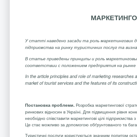
МАРКЕТИНГОВ
У статті наведено засади та роль маркетингових до
підприємства на ринку туристичних послуг
та визна
В
статье
приведены
принципы
и роль
маркетинговы
соответствии
с
положением
предприятия
на
рынке
In
the
article
principles
and
role
of
marketing
researches
a
market
of
tourist
services
and
the
features
of
its
construct
Розробка маркетингової страте
Постановка проблеми.
ринкових відносин в Україні. Для підвищення рівня ко
необхідно
співставити
маркетингові цілі підприємства 
Це стає можливо за допомогою обґрунтованого та бага
Туристичні послуги користуються значним попитом оста