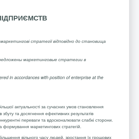
 ПІДПРИЄМСТВ
 маркетингові стратегії відповідно до становища
редложены
маркетинговые
стратегии
в
fered
in
accordances
with
position
of
enterprise
at
the
ільшої актуальності за сучасних умов
становлення
в збуту та досягнення ефективних результатів
онкурентні переваги та вдосконалювати слабкі сторони.
та формування маркетингових стратегій.
більшення вільного часу людей, зростання їх грошових