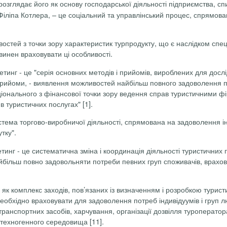
розглядає його як основу господарської
діяльності підприємства, сп
Філіпа
Котлера
, – це соціальний та управлінський процес, спрямован
востей з точки зору характеристик
турпродукту
, що є наслідком спе
винен враховувати ці особливості.
кетинг
-
це "серія основних методів і прийомів, вироблених для досл
 прийоми,
-
виявлення можливостей найбільш повного задоволення пот
ціонального з фінансової точки зору ведення справ туристичними 
 туристичних послугах" [1].
тема торгово-виробничої діяльності, спрямована на задоволення ін
тку".
етинг
-
це систематична зміна і координація діяльності туристичних п
найбільш повно задовольняти потреби певних груп споживачів, врах
як комплекс заходів, пов’язаних із визначенням і розробкою турис
 необхідно враховувати для задоволення потреб індивідуумів і груп лю
транспортних засобів, харчування, організації дозвілля туроперато
 техногенного середовища [11].