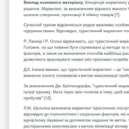
Концепція маркетингу 
Виклад основного матеріалу.
рішення. Маркетинг, за визначенням відомого вченого 
шляхом створення, пропозиції й обміну товарів [7].
Сучасний туризм відрізняється рядом важливих особли
підприємствами. Відповідно, туристичний маркетинг по
Р.
Ланкар
і Р.
Олльє
відзначають, що туристичний мар
Головне, на що повинні бути спрямовані ці методи та
факторів, а також на визначення способів найбільш ра
дозволяють враховувати наявні або приховані потреби в
Д.К.
Ісмаєв
вважає, що туристичний маркетинг – це "сис
вивчення попиту споживачів з метою максимізації прибу
За визначенням Дж.
Кріппендорфа
, "туристичний марк
галузі туризму. Мета таких змін полягає в тому, щоб 
прибутків" [12].
Л.М. Шульгіна визначила маркетинг туристичних послуг 
відповідно до психологічних і соціальних факторів, які
курортному лікуванні за допомогою надання їм житла, 
ресторанними комплексами з метою мінімізації впливу