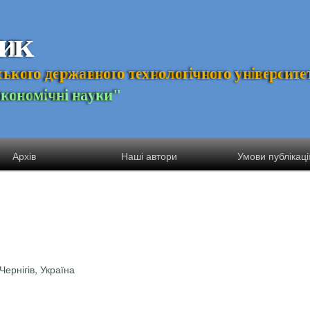
и
к
с
ь
к
о
г
о
д
е
р
ж
а
в
н
о
г
о
т
е
х
н
о
л
о
г
і
ч
н
о
г
о
у
н
і
в
е
р
с
и
т
е
Е
к
о
н
о
м
і
ч
н
і
н
а
у
к
и
"
Архів
Наші автори
Умови публікаці
Чернігів, Україна