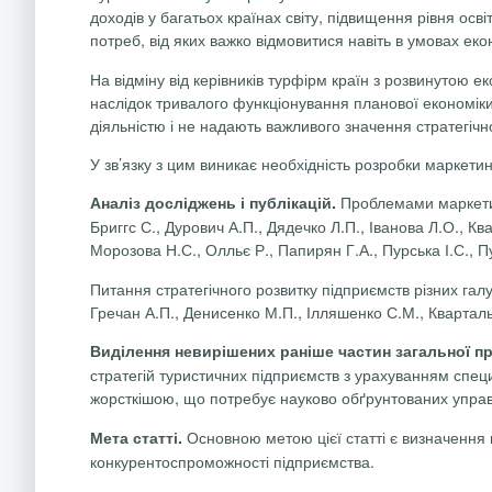
доходів у багатьох країнах світу, підвищення рівня ос
потреб, від яких важко відмовитися навіть в умовах ек
На відміну від керівників
турфірм
країн з розвинутою еко
наслідок тривалого функціонування планової економіки
діяльністю і не надають важливого значення стратегіч
У зв’язку з цим виникає необхідність розробки маркетин
Проблемами маркетинг
Аналіз досліджень і публікацій.
Бриггс
С.,
Дурович
А.П., Дядечко Л.П., Іванова Л.О.,
Кв
Морозова Н.С.,
Олльє
Р.,
Папирян
Г.А.,
Пурська
І.С.,
П
Питання стратегічного розвитку підприємств різних гал
Гречан
А.П., Денисенко М.П.,
Ілляшенко
С.М.,
Квартал
Виділення невирішених раніше частин загальної 
стратегій туристичних підприємств з урахуванням специф
жорсткішою, що потребує науково обґрунтованих управ
Основною метою цієї статті
є
визначення 
Мета статті.
конкурентоспроможності підприємства.