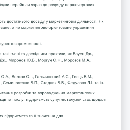
 поїздки перейшли зараз до розряду першочергових
ь достатнього досвіду у маркетинговій діяль­ності. Як
оване, а не маркетингово-орієнтоване управління
нкурентоспроможності.
акі вчені та дослідники-практики, як Боуен Дж.,
Дж., Миронов Ю.Б., Моргун О.Ф., Морозов М.А.,
 О.А., Волков О.І.,
Гальчинський
А.С., Геєць В.М.,
.,
Семиноженко
В.П., Стадник В.В., Федулова Л.І. та ін.
итання розробки та впровадження маркетингових
кції та послуг підприємств супутніх галузей стає щодалі
х підприємств та її значення для