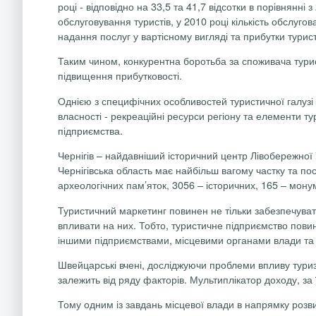
році
-
відповідно на 33,5 та 41,7 відсотки в порівнянн
обслуговування туристів, у 2010 році кількість обслугов
надання послуг у вартісному вигляді та прибутки тури
Таким чином, конкурентна
боротьба за споживача турис
підвищення прибутковості.
Однією з специфічних особливостей туристичної галузі є
власності
-
рекреаційні ресурси регіону та елементи ту
підприємства.
Чернігів – найдавніший історичний центр Лівобережної 
Чернігівська область
має найбільш вагому частку та пос
археологічних пам’яток, 3056 – історичних, 165 – монум
Туристичний маркетинг повинен не тільки забезпечувати
впливати на них. Тобто, туристичне підприємство пови
іншими підприємствами, місцевими органами влади та 
Швейцарські вчені, досліджуючи проблеми впливу туризм
залежить від ряду факторів. Мультиплікатор доходу, за 
Тому одним із завдань місцевої влади в напрямку розв