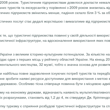
і з 2008 роком. Туристичним підприємствам довелося докласти немал
аних туристів та екскурсантів у порівнянні з 2009 роком знизилась ві
стичних підприємств змінились менше, падіння склало біля 3 % за о
тичних послуг стає дедалі жорсткішою і вимагатиме від підприємств
 те, що туристичні підприємства повинні у своїй діяльності викорис
ристичної інфраструктури, на вдосконалення використання яких пов
України з великим історико-культурним потенціалом. За кількістю н
ідає одне з перших місць у рейтингу областей України. На кінець 2
ентального мистецтва, 32 музеї, тобто є значна основа для розвитку
 найбільш повне задоволення існуючих потреб туристів та передбача
нне зробити наявні ресурси доступними для використання з метою в
державою. Особливо тісна співпраця повинна бути з місцевою адмі
у на економіку держави, відзначають наявність мультиплікативного е
їх розрахунками, становить від 1,2 до 4, як стверджує Дж.
Кріппенд
итку туризму є сприяння розбудові туристичної інфраструктури та с