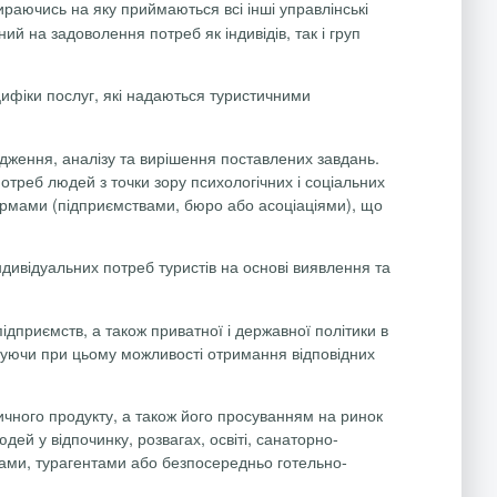
ираючись на яку приймаються всі інші управлінські
ий на задоволення потреб як індивідів, так і груп
цифіки послуг, які надаються туристичними
ідження, аналізу та вирішення поставлених завдань.
реб людей з точки зору психологічних і соціальних
фірмами (підприємствами, бюро або асоціаціями), що
дивідуальних потреб туристів на основі виявлення та
ідприємств, а також приватної і державної політики в
овуючи при цьому можливості отримання відповідних
тичного продукту, а також його просуванням на ринок
дей у відпочинку, розвагах, освіті, санаторно-
рами,
турагентами
або безпосередньо готельно-