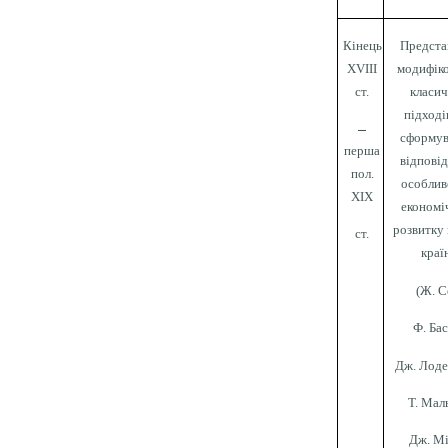
Кінець
Предста
XVIII
модифік
ст.
класи
підході
–
сформув
перша
відпові
пол.
особ­ли
XIX
економі
розвитку
ст.
краї
(Ж. С
Ф. Бас
Дж. Лоде
Т. Мал
Дж. Мі