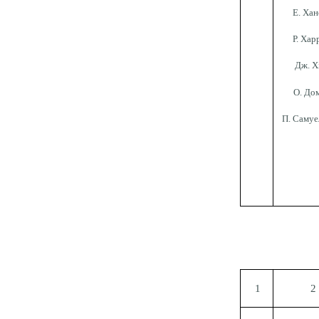
Е. Хан
Р. Хар
Дж. Х
О. До
П. Самуе
1
2