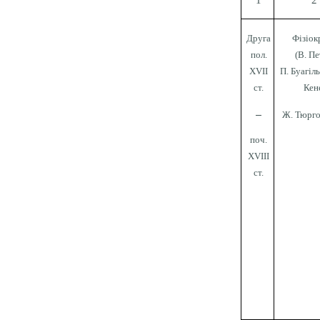
1
2
Друга
Фізіок
пол.
(В. Пе
XVII
П. Буагіл
ст.
Кен
–
Ж. Тюрго 
поч.
XVIII
ст.