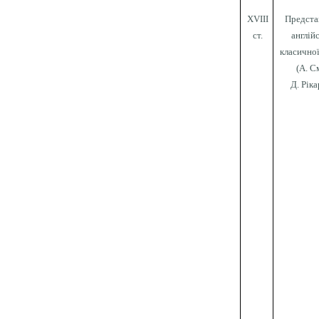
XVIII
Предста
ст.
англій
класично
(А. См
Д. Рік