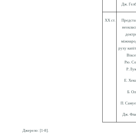
Дж. Гел
XX ст.
Предста
неоклас
доктр
міжнаро
руху капіт
Віксе
Рю. Со
Р. Лук
Е. Хек
Б. Ол
П. Самуе
Дж. Фла
Джерело:
[1-8].