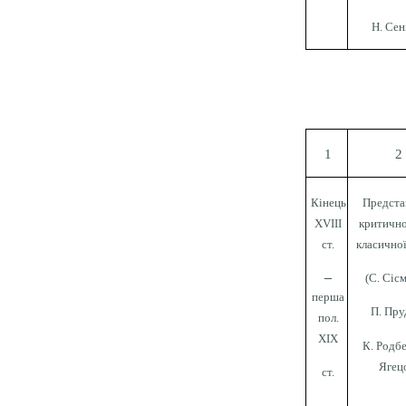
Н. Сен
1
2
Кінець
Предста
XVIII
критично
ст.
класично
–
(С. Сіс
перша
П. Пру
пол.
XIX
К. Родб
Ягец
ст.