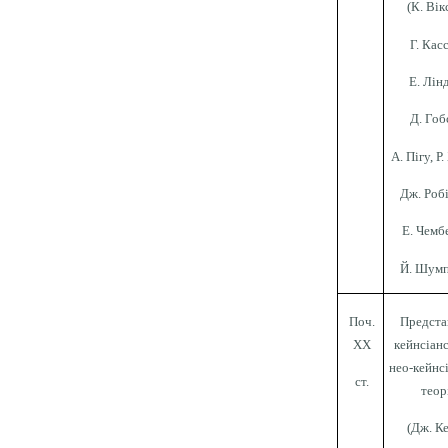
(К. Вік
Г. Кас
Е. Лін
Д. Гоб
А. Пігу, Р.
Дж. Роб
Е. Чемб
Й. Шумп
Поч.
Предста
XX
кейнсіанс
нео-кейнс
ст.
теор
(Дж. К