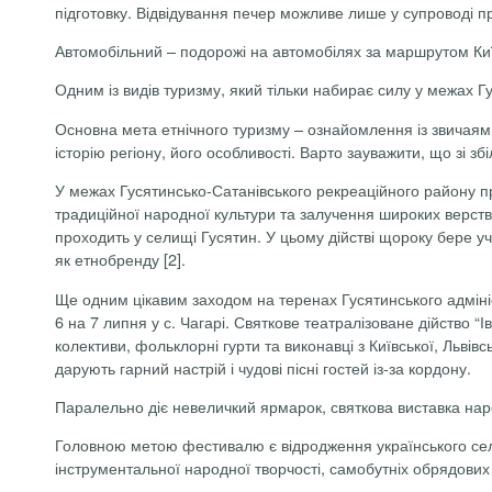
підготовку. Відвідування печер можливе лише у супроводі п
Автомобільний
– подорожі на автомобілях за маршрутом Київ 
Одним із видів туризму, який тільки набирає силу у межах Г
Основна мета етнічного туризму – ознайомлення із звичаями
історію регіону, його особливості. Варто зауважити, що зі зб
У межах Гусятинсько-Сатанівського рекреаційного району пр
традиційної народної культури та залучення широких верств
проходить у селищі Гусятин. У цьому дійстві щороку бере уч
як етнобренду
[2].
Ще одним цікавим заходом на теренах Гусятинського адмініс
6 на 7 липня у с. Чагарі. Святкове театралізоване дійство 
колективи, фольклорні гурти та виконавці з Київської, Льві
дарують гарний настрій і чудові пісні гостей із-за кордону.
Паралельно діє невеличкий ярмарок, святкова виставка нар
Головною метою фестивалю є відродження українського села
інструментальної народної творчості, самобутніх обрядових