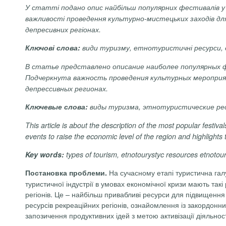
У статті подано опис найбільш популярних фестивалів у
важливості проведення культурно-мистецьких заходів для
депресивних регіонах.
Ключові слова:
види туризму, етнотуристичні ресурси,
В статье представлено описание наиболее популярных ф
Подчеркнута важность проведения культурных мероприя
депрессивных регионах.
Ключевые слова:
виды туризма, этнотуристические ре
This article is about
the description of the most popular festiva
events to raise the economic level of the region and highlights
Key words:
types of tourism, etnotourystyc resources etnotou
На сучасному етапі туристична га
Постановка проблеми.
туристичної індустрії в умовах економічної кризи мають так
регіонів. Це – найбільш привабливі ресурси для підвищення
ресурсів рекреаційних регіонів, ознайомлення із закордонн
запозичення продуктивних ідей з метою активізації діяльнос