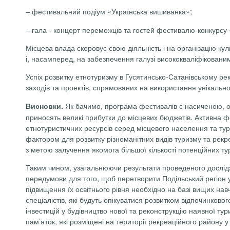
– фестивальний подіум «Українська вишиванка»;
– гала - концерт переможців та гостей фестивалю-конкурсу 
Місцева влада скеровує свою діяльність і на організацію ку
і, насамперед, на забезпечення галузі висококваліфіковани
Успіх розвитку етнотуризму в Гусятинсько-Сатанівському рек
заходів та проектів, спрямованих на використання унікально
Як бачимо, програма фестивалів є насиченою, ор
Висновки.
приносять великі прибутки до місцевих бюджетів. Активна 
етнотуристичних ресурсів серед місцевого населення та тур
фактором для розвитку різноманітних видів туризму та рекре
з метою залучення якомога більшої кількості потенційних ту
Таким чином, узагальнюючи результати проведеного дослідж
передумови для того, щоб перетворити Подільський регіон у
підвищення їх освітнього рівня необхідно на базі вищих нав
спеціалістів, які будуть опікуватися розвитком відпочинково
інвестицій у будівництво нової та реконструкцію наявної ту
пам’яток, які розміщені на території рекреаційного району 