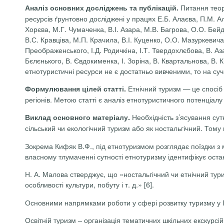
Питання теор
Аналіз основних досліджень та публікацій.
ресурсів ґрунтовно досліджені у працях Е.Б. Алаєва, П.М. Ал
Хорєва, М.Г. Чумаченка, В.І. Азара, М.В. Багрова, О.О. Бейд
В.С. Кравціва, М.П. Крачила, В.І. Куценко, О.О. Мазуркевича
Преображенського, І.Д. Родичкіна, І.Т. Твердохлєбова, В. Аз
Бєлєнького, В. Євдокименка, І. Зоріна, В. Квартальнова, В. 
етнотуристичні ресурси не є достатньо вивченими, то на суч
Етнічний туризм — це спосіб 
Формулювання цілей статті.
регіонів. Метою статті є аналіз етнотуристичного потенціал
Необхідність з’ясування су
Виклад основного матеріалу.
сільський чи екологічний туризм або як ностальгічний. Тому
Зокрема Кифяк В.Ф., під етнотуризмом розглядає поїздки з 
власному тлумаченні сутності етнотуризму ідентифікує остан
Н. А. Малова стверджує, що «ностальгічний чи етнічний туриз
особливості культури, побуту і т. д.» [6].
Основними напрямками роботи у сфері розвитку туризму у Г
Освітній туризм
– організація тематичних шкільних екскурсій