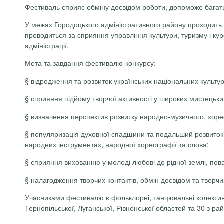
Фестиваль сприяє обміну досвідом роботи, допоможе багать
У межах Городоцького адміністративного району проходить 
проводиться за сприяння управління культури, туризму і кур
адміністрації.
Мета та завдання фестивалю-конкурсу:
§
відродження та розвиток українських національних культу
§
сприяння підйому творчої активності у широких мистецьки
§
визначення перспектив розвитку народно-музичного, хоре
§
популяризація духовної спадщини та подальший розвиток в
народних інструментах, народної хореографії та слова;
§
сприяння вихованню у молоді любові до рідної землі, пов
§
налагодження творчих контактів, обмін досвідом та творч
Учасниками фестивалю є фольклорні, танцювальні колективи, 
Тернопільської, Луганської, Рівненської областей та 30 з райо