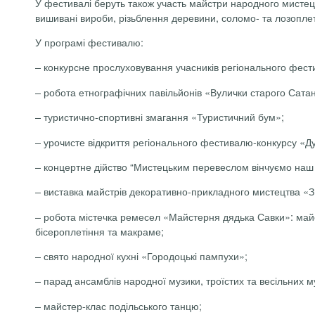
У фестивалі беруть також участь майстри народного мистецт
вишивані вироби, різьблення деревини, соломо- та лозоплет
У програмі фестивалю:
– конкурсне прослуховування учасників регіонального фест
– робота етнографічних павільйонів «Вулички старого Сата
– туристично-спортивні змагання «Туристичний бум»;
– урочисте відкриття регіонального фестивалю-конкурсу «Д
– концертне дійство “Мистецьким перевеслом вінчуємо наш к
– виставка майстрів декоративно-прикладного мистецтва «
– робота містечка ремесел «Майстерня дядька Савки»: майст
бісероплетіння та макраме;
– свято народної кухні «Городоцькі пампухи»;
– парад ансамблів народної музики, троїстих та весільних 
– майстер-клас подільського танцю;