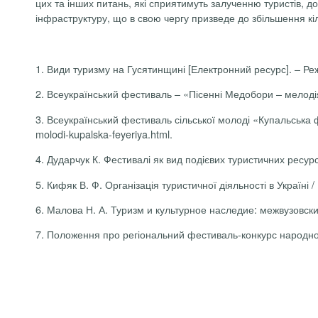
цих та інших питань, які сприятимуть залученню туристів, 
інфраструктуру, що в свою чергу призведе до збільшення кі
1. Види туризму на Гусятинщині [Електронний ресурс]. – Режи
2. Всеукраїнський фестиваль –
«Пісенні Медобори – мелод
3. Всеукраїнський фестиваль сільської молоді «Купальська 
molodi-kupalska-feyeriya.html.
4.
Дударчук К. Фестивалі як вид подієвих туристичних ресурсі
5.
Кифяк В. Ф. Організація туристичної діяльності в Україні / 
6. Малова Н. А. Туризм и культурное наследие: межвузовск
7. Положення про регіональний фестиваль-конкурс народног