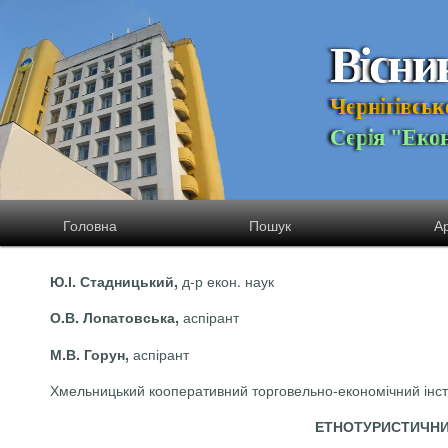
В
і
с
н
и
Ч
е
р
н
і
г
і
в
с
ь
к
С
е
р
і
я
"
Е
к
о
Головна
Пошук
Ар
д-р екон. наук
Ю.І. Стадницький,
аспірант
О.В. Лопатовська,
аспірант
М.В. Горун,
Хмельницький кооперативний торговельно-економічний інсти
ЕТНОТУРИСТИЧНИ