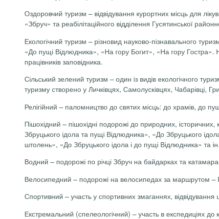
Оздоровчий туризм
– відвідування курортних місць для лікув
«Збруч» та реабілітаційного відділення Гусятинської районно
Екологічний туризм
– різновид науково-пізнавального туризм
«До пущі Відлюдника», «На гору Богит», «На гору Гостра». 
працівників заповідника.
Сільський зелений туризм
– один із видів екологічного туриз
туризму створено у Личківцях, Самолусківцях, Чабарівці, Гри
Релігійний
– паломництво до святих місць: до храмів, до пущ
Пішохідний
– пішохідні подорожі до природних, історичних, 
Збруцького ідола та пущі Відлюдника», «До Збруцького ідола
штолень», «До Збруцького ідола і до пущі Відлюдника» та ін
Водний
– подорожі по річці Збруч на байдарках та катамара
Велосипедний
– подорожі на велосипедах за маршрутом – Г
Спортивний
– участь у спортивних змаганнях, відвідування 
Екстремальний (спелеологічний)
– участь в експедиціях до