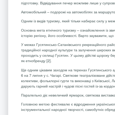
підготовку. Відвідування печер можливе лише у супров
Автомобільний
– подорожі на автомобілях за маршрутом К
Одним із видів туризму, який тільки набирає силу у ме
Основна мета етнічного туризму – ознайомлення із зви
історію регіону, його особливості. Варто зауважити, що 
У межах Гусятинсько-Сатанівського рекреаційного район
традиційної народної культури та залучення широких ве
проходить у селищі Гусятин. У цьому дійстві щороку бе
як етнобренду
[2].
Ще одним цікавим заходом на теренах Гусятинського ад
6 на 7 липня у с. Чагарі. Святкове театралізоване дійс
колективи, фольклорні гурти та виконавці з Київської,
дарують гарний настрій і чудові пісні гостей із-за кордо
Паралельно діє невеличкий ярмарок, святкова виставк
Головною метою фестивалю є відродження українського 
інструментальної народної творчості, самобутніх обря