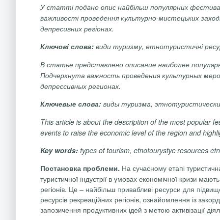
У статті подано опис найбільш популярних фестивал
важливості проведення культурно-мистецьких заході
депресивних регіонах.
Ключові слова:
види туризму, етнотуристичні ресу
В статье представлено описание наиболее популярн
Подчеркнута важность проведения культурных меро
депрессивных регионах.
Ключевые слова:
виды туризма, этнотуристически
This article is about
the description of the most popular fe
events to raise the economic level of the region and highl
Key words:
types of tourism, etnotourystyc resources et
На сучасному етапі туристичн
Постановка проблеми.
туристичної індустрії в умовах економічної кризи мают
регіонів. Це – найбільш привабливі ресурси для підви
ресурсів рекреаційних регіонів, ознайомлення із зако
запозичення продуктивних ідей з метою активізації дія