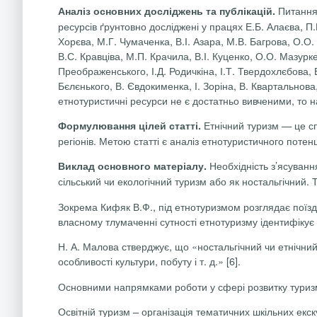
Питання 
Аналіз основних досліджень та публікацій.
ресурсів ґрунтовно досліджені у працях Е.Б. Алаєва, П.
Хорєва, М.Г. Чумаченка, В.І. Азара, М.В. Багрова, О.О.
В.С. Кравціва, М.П. Крачила, В.І. Куценко, О.О. Мазурк
Преображенського, І.Д. Родичкіна, І.Т. Твердохлєбова, 
Бєлєнького, В. Євдокименка, І. Зоріна, В. Квартальнова
етнотуристичні ресурси не є достатньо вивченими, то н
Етнічний туризм — це сп
Формулювання цілей статті.
регіонів. Метою статті є аналіз етнотуристичного поте
Необхідність з’ясуванн
Виклад основного матеріалу.
сільський чи екологічний туризм або як ностальгічний.
Зокрема Кифяк В.Ф., під етнотуризмом розглядає поїздк
власному тлумаченні сутності етнотуризму ідентифікує 
Н. А. Малова стверджує, що «ностальгічний чи етнічний 
особливості культури, побуту і т. д.» [6].
Основними напрямками роботи у сфері розвитку туризм
Освітній туризм
– організація тематичних шкільних екску