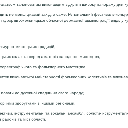
агатьом талановитим виконавцям відкрити широку панораму для куль
ить не менш цікавий захід, а саме, Регіональний фестиваль-конку
і курортів Хмельницької обласної державної адміністрації; відділу 
льтурно-мистецьких традицій;
ецьких колах та серед аматорів народного мистецтва;
 хореографічного та фольклорного мистецтва;
ток виконавської майстерності фольклорних колективів та виконавці
;
, поваги до духовної спадщини свого народу;
творчими здобутками з іншими регіонами.
иви, інструментальні та вокальні ансамблі, солісти-інструменталіст
 районів та міст області.