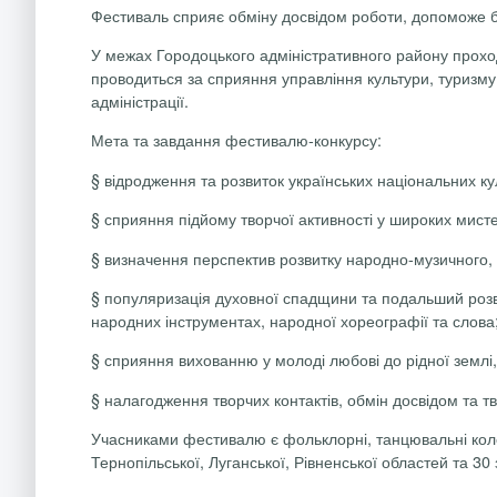
Фестиваль сприяє обміну досвідом роботи, допоможе б
У межах Городоцького адміністративного району проход
проводиться за сприяння управління культури, туризму 
адміністрації.
Мета та завдання фестивалю-конкурсу:
§
відродження та розвиток українських національних ку
§
сприяння підйому творчої активності у широких мист
§
визначення перспектив розвитку народно-музичного,
§
популяризація духовної спадщини та подальший розви
народних інструментах, народної хореографії та слова
§
сприяння вихованню у молоді любові до рідної землі
§
налагодження творчих контактів, обмін досвідом та 
Учасниками фестивалю є фольклорні, танцювальні колект
Тернопільської, Луганської, Рівненської областей та 30 з