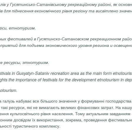
ів у Гусятинсько-Сатанівському рекреаційному районі, як основ
в для піднесення економічного рівня регіону та висвітлено знач
рси, етнотуризм.
ых фестивалей в Гусятинско-Сатановском рекреационном район
приятий для подъема экономического уровня региона и освещен
е ресурсы, этнотуризм.
stivals in Gusyatyn-Sataniv recreation area as the main form etnotouri
ights the importance of festivals for the development etnotourism in de
notourism.
а галузь набуває все більшого значення у формуванні господарств
ь такі ресурси, які не вимагають великих фінансових затрат. На нашу
щення культосвітнього рівня населення. Тому актуальним завданням
рдонним досвідом їх використання, зокрема, проведення фестивальни
льності туристичного комплексу.