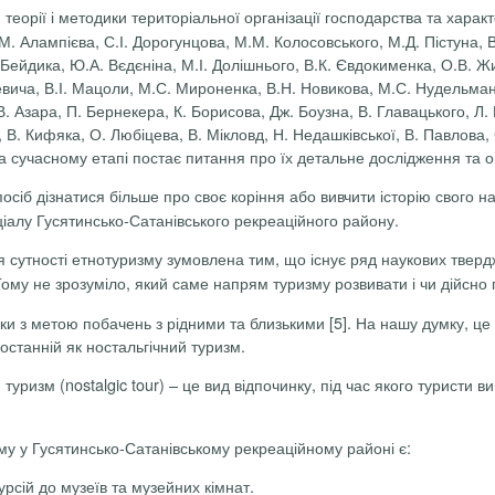
теорії і методики територі­альної організації господарства та хара
М. Алампієва, С.І. Дорогун­цова, М.М. Колосовського, М.Д. Пістуна, 
 Бейдика, Ю.А. Вєдєніна, М.І. Долішнього, В.К. Євдокименка, О.В. Жив
евича, В.І. Ма­цоли, М.С. Мироненка, В.Н. Новикова, М.С. Нудельман
В. Азара, П. Бернекера, К. Борисова, Дж. Боузна, В. Главацького, Л. 
, В. Кифяка, О. Любіцева, В. Мікловд, Н. Недашківської, В. Павлова, 
а сучасному етапі постає питання про їх детальне дослідження та о
осіб дізнатися більше про своє коріння або вивчити історію свого на
нціалу Гусятинсько-Сатанівського рекреаційного району.
я сутності етнотуризму зумовлена тим, що існує ряд наукових тверд
 Тому не зрозуміло, який саме напрям туризму розвивати і чи дійсно 
и з метою побачень з рідними та близькими [5]. На нашу думку, це 
останній як ностальгічний туризм.
туризм (nostalgic tour)
– це вид відпочинку, під час якого туристи в
у у Гусятинсько-Сатанівському рекреаційному районі є:
рсій до музеїв та музейних кімнат.