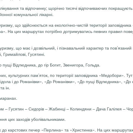
лікування та відпочинку; що­річ­но тисячі відпочиваючих покращують 
йонної комунальної лікарні.
уризму, що здійснюється на екологічно-чистій території заповідника
ра». На цих маршрутах потрібно дотримуватись певних правил поведі
туризму, що має і дозвіль­ний, і пізнавальний характер та пов’язани
, Гримайлові, Гусятині.
 пущі Відлюдника, до гір Богит, Звенигора, Гольда.
них, культурних пам’яток, по території заповідника «Медобори». Ту
ідола і до Романівки», «До Романівки», «До пущі Відлюдника», «До 
та ін.
амаранах.
 – Гусятин – Сидорів – Жабинці – Колиндяни – Дача Галілея – Чор
ання цих заходів уболівальниками.
ях до карстових печер «Перлина» та «Христинка». На цих маршрутах