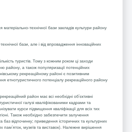
ня матеріально-технічної бази закладів культури району
технічної бази, але і від впровадження інноваційних
лькість туристів. Тому з кожним роком ці заходи
ню району, а також популяризації потенційних
анівському рекреаційному районі є позитивним
тання етнотуристичного потенціалу рекреаційного району
креаційний район має всі необхідні об’єктивні
туристичної галузі кваліфікованими кадрами та
ізувати курси підвищення кваліфікації для всіх тих
регіоні. Також необхідно забезпечити залучення
та баз відпочинку; приведення історичних та культурних
их пам’яток, музеїв та виставок). Належне вирішення