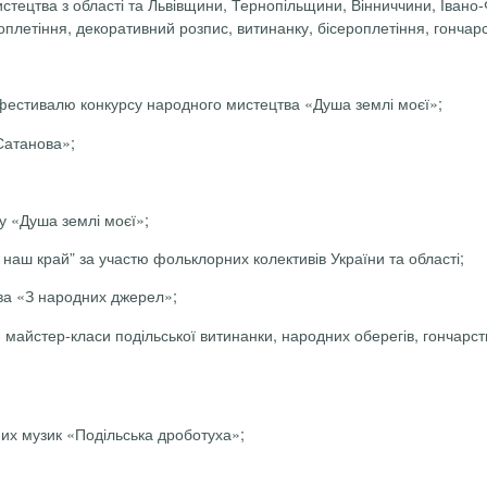
стецтва з області та Львівщини, Тернопільщини, Вінниччини, Івано
оплетіння, декоративний розпис, витинанку, бісероплетіння, гончар
 фестивалю конкурсу народного мистецтва «Душа землі моєї»;
Сатанова»;
у «Душа землі моєї»;
наш край” за участю фольклорних колективів України та області;
ва «З народних джерел»;
майстер-класи подільської витинанки, народних оберегів, гончарств
них музик «Подільська дроботуха»;