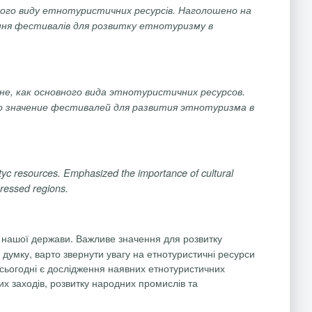
ного виду етнотуристичних ресурсів. Наголошено на
ення фестивалів для розвитку етнотуризму в
е, как основного вида этнотуристичних ресурсов.
о значение фестивалей для развития этнотуризма в
styc resources. Emphasized the importance of cultural
pressed regions.
а нашої держави. Важливе значення для розвитку
 думку, варто звернути увагу на етнотуристичні ресурси
 сьогодні є дослідження наявних етнотуристичних
х заходів, розвитку народних промислів та