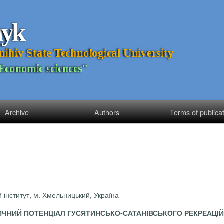
n
y
k
n
i
h
i
v
S
t
a
t
e
T
e
c
h
n
o
l
o
g
i
c
a
l
U
n
i
v
e
r
s
i
t
y
E
c
o
n
o
m
i
c
s
c
i
e
n
c
e
s
"
Archive
Authors
Terms of publica
інститут, м. Хмельницький, Україна
ЧНИЙ ПОТЕНЦІАЛ ГУСЯТИНСЬКО-САТАНІВСЬКОГО РЕКРЕАЦІ