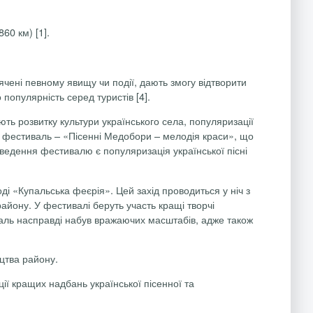
60 км) [1].
чені певному явищу чи події, дають змогу відтворити
 популярність серед туристів [4].
ть розвитку культури українського села, популяризації
ий фестиваль –
«Пісенні Медобори – мелодія краси», що
роведення фестивалю є популяризація української пісні
і «Купальська феєрія». Цей захід проводиться у ніч з
району. У фестивалі беруть участь кращі творчі
тиваль насправді набув вражаючих масштабів, адже також
цтва району.
ї кращих надбань української пісенної та