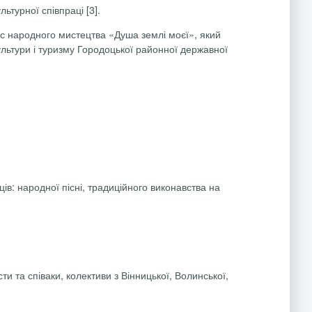
турної співпраці [3].
рс народного мистецтва «Душа землі моєї», який
культури і туризму Городоцької районної державної
в: народної пісні, традиційного виконавства на
и та співаки, колективи з Вінницької, Волинської,