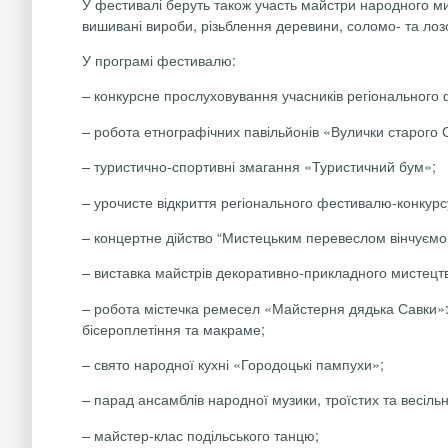
У фестивалі беруть також участь майстри народного ми
вишивані вироби, різьблення деревини, соломо- та лоз
У програмі фестивалю:
– конкурсне прослуховування учасників регіонального
– робота етнографічних павільйонів «Вулички старого 
– туристично-спортивні змагання «Туристичний бум»;
– урочисте відкриття регіонального фестивалю-конкурс
– концертне дійство “Мистецьким перевеслом вінчуємо 
– виставка майстрів декоративно-прикладного мистецт
– робота містечка ремесел «Майстерня дядька Савки»: 
бісероплетіння та макраме;
– свято народної кухні «Городоцькі пампухи»;
– парад ансамблів народної музики, троїстих та весіль
– майстер-клас подільського танцю;