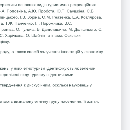
ктеристики основних видів туристично-рекреацій­них
В.А. Поповкіна, А.Ю. Пробста, Ю.Т. Саушкіна, С.Б.
ицького, І.В. Зоріна, О.М. Ігнатенка, Е.А. Котлярова,
а, Т.Ф. Панченко, І.І. Пирожника, В.С.
Гриніва, О. Гулича, Б. Данилишина, М. До­лішнього, Є.
С. Харічкова, О. Шаблія та інших. Оскільки
цінку.
роду, а також спосіб залучення інвестицій у економіку
жень, у яких етнотуризм ідентифікують як зелений,
перелічені виду туризму є ідентичними.
твердження є дискусійним, оскільки науковець у
ивчають визначену етнічну групу населення, її життя,