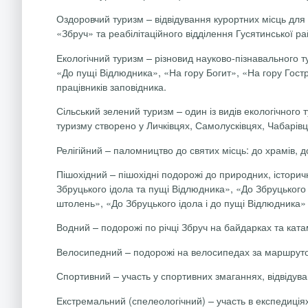
Оздоровчий туризм
– відвідування курортних місць для 
«Збруч» та реабілітаційного відділення Гусятинської ра
Екологічний туризм
– різновид науково-пізнавального т
«До пущі Відлюдника», «На гору Богит», «На гору Гост
працівників заповідника.
Сільський зелений туризм
– один із видів екологічного 
туризму створено у Личківцях, Самолусківцях, Чабарівці
Релігійний
– паломництво до святих місць: до храмів, до
Пішохідний
– пішохідні подорожі до природних, історич
Збруцького ідола та пущі Відлюдника», «До Збруцького 
штолень», «До Збруцького ідола і до пущі Відлюдника» 
Водний
– подорожі по річці Збруч на байдарках та кат
Велосипедний
– подорожі на велосипедах за маршрутом
Спортивний
– участь у спортивних змаганнях, відвідув
Екстремальний (спелеологічний)
– участь в експедиці