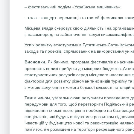
– фестивальний подіум «Українська вишиванка»;
– гала - концерт переможців та гостей фестивалю-конку
Місцева влада скеровує свою діяльність і на організац
і, насамперед, на забезпечення галузі висококваліфіко
Успіх розвитку етнотуризму в Гусятинсько-Сатанівському
заходів та проектів, спрямованих на використання уніка
Як бачимо, програма фестивалів є насиченою
Висновки.
приносять великі прибутки до місцевих бюджетів. Акти
етнотуристичних ресурсів серед місцевого населення та
фактором для розвитку різноманітних видів туризму та 
з метою залучення якомога більшої кількості потенційн
Таким чином, узагальнюючи результати проведеного дос
передумови для того, щоб перетворити Подільський рег
підвищення їх освітнього рівня необхідно на базі вищих
спеціалістів, які будуть опікуватися розвитком відпочи
інвестицій у будівництво нової та реконструкцію наявн
пам’яток, які розміщені на території рекреаційного рай