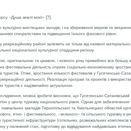
рсу «Душа землі моєї» [7].
ію культурно-мистецьких заходів, і на збереження мережі та зміцнен
ваними спеціалістами та підвищення їхнього фахового рівня.
 рекреаційному районі за­лежить не тільки від наявної матеріально-
льної національ­ної культурної спадщини регіону.
, оригінальною та цікавою, і кожного року приваблює все більшу кі
вна фестивальна діяльність сприяє соціально-економічному зростан
 туристів. Отже, зростання кількості фестивалів у Гусятинсько-Сат
рекреаційної діяльності. Реалізація програм та проектів з викорис
их туристів є надзвичайно актуальною.
лідження, можна зробити висновок, що Гусятинсько-Сатанівський ре
іон у центр туризму національного рівня. Однак для забезпечення 
 навчальних закладів Тернопільської та Хмельницької областей орган
нкового, етно- і фестивального, «зеленого» та сільського туризму в 
ої туристичної інфраструктури (готельних, розважальних комплексів 
ону у належний стан, підготовку до відвідування найдавніших етнічн