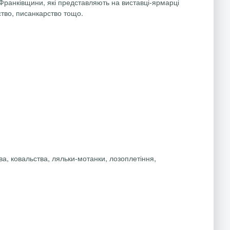
-Франківщини, які представляють на виставці-ярмарці
ство, писанкарство тощо.
а, ковальства, ляльки-мотанки, лозоплетіння,