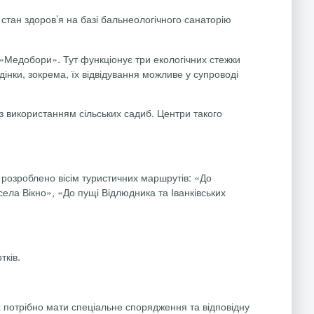
стан здоров’я на базі бальнеологічного сана­то­рію
 «Медобори». Тут функціонує три екологічних стежки
нки, зокрема, їх відвідування можливе у супроводі
й з використанням сільських садиб. Центри такого
т розроблено вісім туристичних маршрутів: «До
села Вікно», «До пущі Відлюдника та Іванківських
тків.
 потрібно мати спеціальне спорядження та відповідну