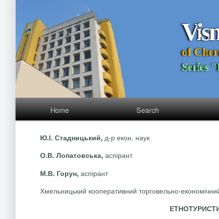
V
i
s
o
f
C
h
e
r
S
e
r
i
e
s
"
Home
Search
д-р екон. наук
Ю.І. Стадницький,
аспірант
О.В. Лопатовська,
аспірант
М.В. Горун,
Хмельницький кооперативний торговельно-економічний 
ЕТНОТУРИСТИ