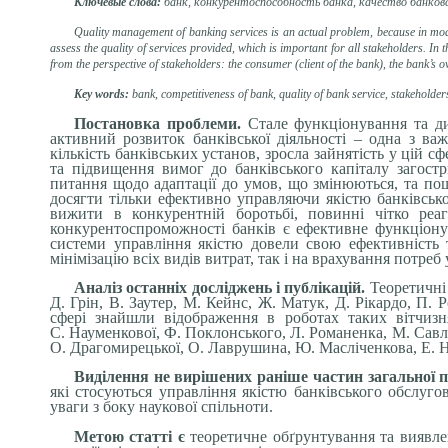
Ключевые слова:
банк, конкурентоспособность банка, качество банков
Quality management of banking services is an actual problem, because in moder
assess the quality of services provided, which is important for all stakeholders. In 
from the perspective of stakeholders: the consumer (client of the bank), the bank’s o
Key words:
bank, competitiveness of bank, quality of bank service, stakeholder
Постановка проблеми.
Стале функціонування та д
активний розвиток банківської діяльності – одна з ва
кількість банківських установ, зросла зайнятість у цій с
та підвищення вимог до банківського капіталу загост
питання щодо адаптації до умов, що змінюються, та по
досягти тільки ефективно управляючи якістю банківсько
вижити в конкурентній боротьбі, повинні чітко реа
конкурентоспроможності банків є ефективне функціону
системи управління якістю довели свою ефективність т
мінімізацію всіх видів витрат, так і на врахування потреб 
Аналіз останніх досліджень і публікацій.
Теоретичні
Д. Грін, В. Заутер, М. Кейнс, Ж. Матук, Д. Рікардо, П.
сфері знайшли відображення в роботах таких вітчизн
С. Науменкової, Ф. Поклонського, Л. Романенка, М. Савл
О. Драгомирецької, О. Лаврушина, Ю. Масліченкова, Е. 
Виділення не вирішених раніше частин загальної 
які стосуються управління якістю банківського обслуго
уваги з боку наукової спільноти.
Метою статті
є
теоретичне обґрунтування та виявле