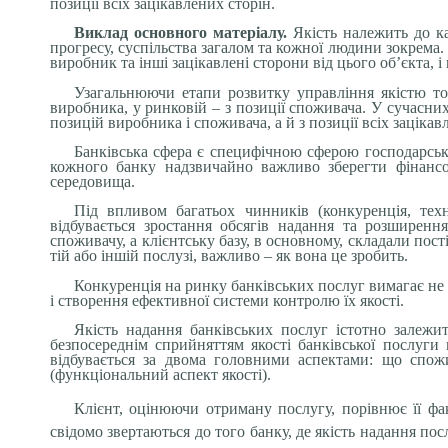
позиції всіх зацікавлених сторін.
Виклад основного матеріалу.
Якість належить до ка
прогресу, суспільства загалом та кожної людини зокрема. 
виробник та інші зацікавлені сторони від цього об’єкта,
Узагальнюючи етапи розвитку управління якістю тов
виробника, у ринковій – з позиції споживача. У сучасни
позицій виробника і споживача, а й з позиції всіх зацікав
Банківська сфера є специфічною сферою господарсько
кожного банку надзвичайно важливо зберегти фінансов
середовища.
Під впливом багатьох чинників (конкуренція, тех
відбувається зростання обсягів надання та розширенн
споживачу, а клієнтську базу, в основному, складали пост
тій або іншій послузі, важливо – як вона це зробить.
Конкуренція на ринку банківських послуг вимагає не 
і створення ефективної системи контролю їх якості.
Якість надання банківських послуг істотно залежи
безпосереднім сприйняттям якості банківської послуги
відбувається за двома головними аспектами: що спожи
(функціональний аспект якості).
Клієнт, оцінюючи отриману послугу, порівнює її фак
свідомо звертаються до того банку, де якість надання пос