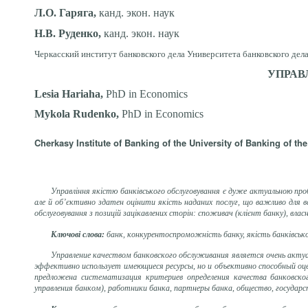
Л.О. Гаряга,
канд. экон. наук
Н.В. Руденко,
канд. экон. наук
Черкасский институт банковского дела Университета банковского дел
УПРАВ
Lesia Hariaha,
PhD in Economics
Mykola Rudenko,
PhD in Economics
Cherkasy Institute of Banking of the University of Banking of th
Управління якістю банківського обслуговування є дуже актуальною про
але й об’єктивно здатен оцінити якість наданих послуг, що важливо для вс
обслуговування з позицій зацікавлених сторін: споживач (клієнт банку), влас
Ключові слова:
банк, конкурентоспроможність банку, якість банківськог
Управление качеством банковского обслуживания является очень акту
эффективно использует имеющиеся ресурсы, но и объективно способный оце
предложена систематизация критериев определения качества банковско
управления банком), работники банка, партнеры банка, общество, государс