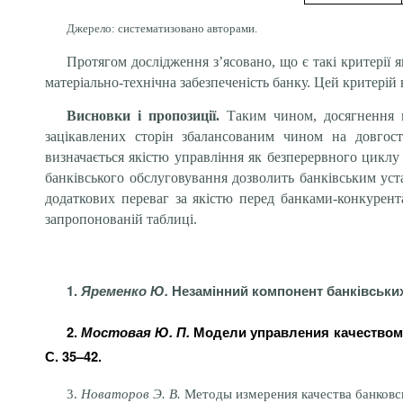
Джерело: систематизовано авторами.
Протягом дослідження з’ясовано, що є такі критерії я
матеріально-технічна забезпеченість банку. Цей критерій в
Висновки і пропозиції.
Таким чином, досягнення м
зацікавлених сторін збалансованим чином на довгостр
визначається якістю управління як безперервного циклу
банківського обслуговування дозволить банківським ус
додаткових переваг за якістю перед банками-конкурент
запропонованій таблиці.
1.
Яременко Ю.
Незамінний компонент банківських п
2.
Мостовая Ю. П.
Модели управления качеством у
С. 35–42.
3.
Новаторов Э. В.
Методы измерения качества банковских