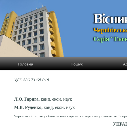
В
і
с
н
и
Ч
е
р
н
і
г
і
в
с
ь
к
С
е
р
і
я
"
Е
к
о
Головна
Пошук
Ар
УДК 336.71:65.018
Л.О. Гаряга,
канд. екон. наук
М.В. Руденко,
канд. екон. наук
Черкаський інститут банківської справи Університету банківської спр
УПРА