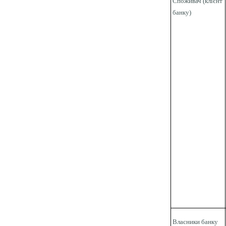
Споживач (клієнт
банку)
Власники банку