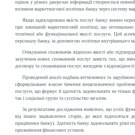
оцінок у різних джерелах інформації створюється певний
впливом маркетингової політики банку через систему ма
Якщо задекларована якість послуг банку значно перев
при зовнішній маркетинговій політиці, що оптимально п
технічної або функціональної якості послуги. Цей аспе
персоналу банку, за допомогою політики внутрішнього м
Очікування споживачів відносно якості або підтверд
залучення нових споживачів послуг замість тих, що змін
договору та споживання послуг, виходячи з відповідності
Проведений аналіз надбань вітчизняних та зарубіжних 
сформульоване власне бачення вищезазначеної проблеми.
послуги, що формує її здатність задовольняти не тільки 
так і соціальні групи та суспільство загалом.
За результатами дослідження виявлено, що успіх функ
від інших зацікавлених сторін, до яких відносяться де
працівники банку). Здатність банку задовольняти різні п
призначення фінансових установ.