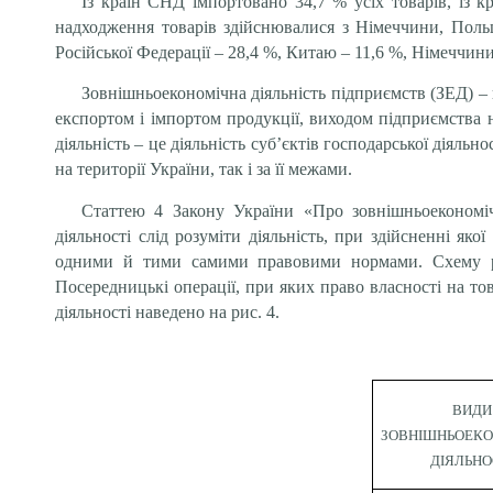
Із країн СНД імпортовано 34,7 % усіх товарів, із к
надходження товарів здійснювалися з Німеччини, Польщ
Російської Федерації – 28,4 %, Китаю – 11,6 %, Німеччини –
Зовнішньоекономічна діяльність підприємств (ЗЕД) – 
експортом і імпортом продукції, виходом підприємства 
діяльність – це діяльність суб’єктів господарської діяльн
на території України, так і за її межами.
Статтею 4 Закону України «Про зовнішньоекономічн
діяльності слід розуміти діяльність, при здійсненні 
одними й тими самими правовими нормами. Схему розп
Посередницькі операції, при яких право власності на т
діяльності наведено на рис. 4.
ВИДИ
ЗОВНІШНЬОЕКО
ДІЯЛЬНО