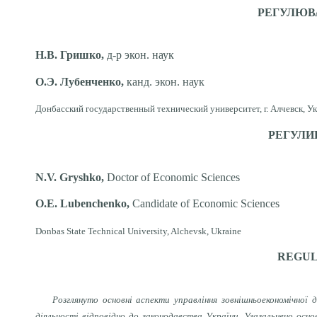
РЕГУЛЮВА
Н.В. Гришко,
д-р экон. наук
О.Э. Лубенченко,
канд. экон. наук
Донбасский государственный технический университет, г. Алчевск, У
РЕГУЛИ
N.V. Grуshko,
Doctor of Economic Sciences
O.E. Lubenchenko,
Candidate of Economic Sciences
Donbas State Technical University, Alchevsk, Ukraine
REGUL
Розглянуто основні аспекти управління зовнішньоекономічної д
діяльності відповідно до законодавства України. Узагальнено осно