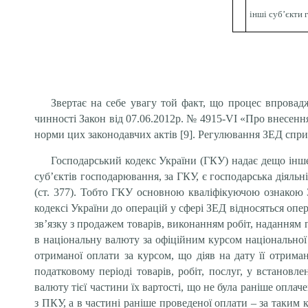
інші суб’єкти 
Звертає на себе увагу той факт, що процес впровадж
чинності Закон від 07.06.2012р. № 4915-VI «Про внесен
норми цих законодавчих актів [9]. Регулювання ЗЕД сприя
Господарський кодекс України (ГКУ) надає дещо інш
суб’єктів господарювання, за ГКУ, є господарська діяль
(ст. 377). Тобто ГКУ основною кваліфікуючою ознакою
кодексі України до операцій у сфері ЗЕД відносяться опер
зв’язку з продажем товарів, виконанням робіт, наданням п
в національну валюту за офіційним курсом національної 
отриманої оплати за курсом, що діяв на дату її отрима
податковому періоді товарів, робіт, послуг, у встанов
валюту тієї частини їх вартості, що не була раніше опла
з ПКУ, а в частині раніше проведеної оплати – за таким