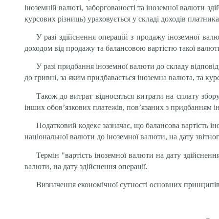
іноземній валюті, заборгованості та іноземної валюти зд
курсових різниць) ураховується у складі доходів платника
У разі здійснення операцій з продажу іноземної вал
доходом від продажу та балансовою вартістю такої валюти,
У разі придбання іноземної валюти до складу відповід
до гривні, за яким придбавається іноземна валюта, та кур
Також до витрат відносяться витрати на сплату збору
інших обов’язкових платежів, пов’язаних з придбанням ін
Податковий кодекс зазначає, що балансова вартість ін
національної валюти до іноземної валюти, на дату звітног
Термін "вартість іноземної валюти на дату здійсненн
валюти, на дату здійснення операції.
Визначення економічної сутності основних принципів 