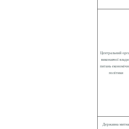
Центральний орг
виконавчої влади
питань економічн
політики
Державна митн