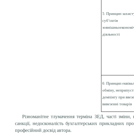
5. Принцип захист
суб’єктів
зовнішньоекономі
діяльності
6.
Принцип еквіва
обміну, неприпуст
демпінгу при ввезе
вивезенні товарів
Різноманітне тлумачення терміна ЗЕД, часті зміни,
санкції, недосконалість бухгалтерських прикладних п
професійний досвід автора.