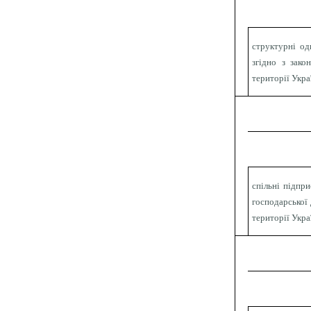
структурні од
згідно з зако
території Укра
спільні підпри
господарської 
території Укра