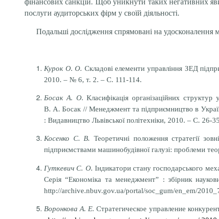
фінансових санкцій. Щоб уникнути таких негативних яви
послуги аудиторських фірм у своїй діяльності.
Подальші дослідження спрямовані на удосконалення 
Курок О. О.
Складові елементи управління ЗЕД підпри
2010. – № 6, т. 2. – С. 111-114.
Босак А. О.
Класифікація організаційних структур у
В. А. Босак // Менеджмент та підприємництво в Україн
: Видавництво Львівської політехніки, 2010. – С. 26-35
Косенко С. В.
Теоретичні положення стратегії зовні
підприємствами машинобудівної галузі: проблеми теорії
Гуткевич С. О.
Індикатори стану господарського механ
Серія “Економіка та менеджмент” : збірник науков
http://archive.nbuv.gov.ua/portal/soc_gum/en_em/2010_
Воронкова А. Е.
Стратегическое управление конкурент