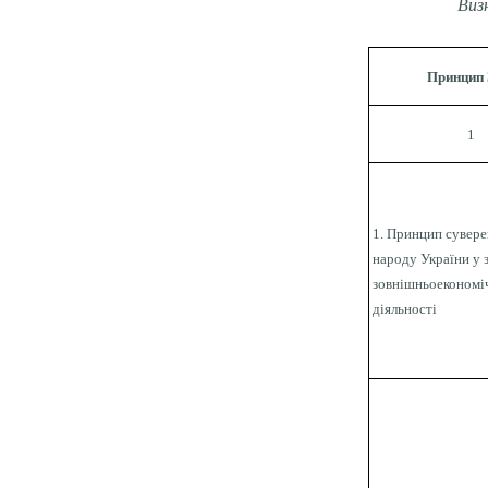
Виз
Принцип
1
1. Принцип сувере
народу України у 
зовнішньоекономі
діяльності