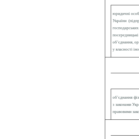
юридичні особи
України (підп
господарськи
посередницькі
об’єднання, ор
у власності ін
об’єднання фі
з законами Укр
правовими зак