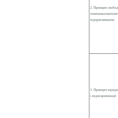
2. Принцип свобо
зовнішньоекономі
підприємництва
3. Принцип юридич
і недискримінації