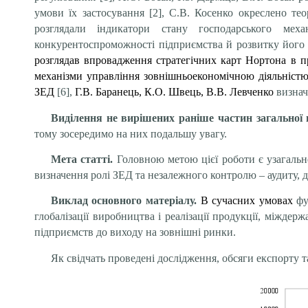
умови їх застосування [2], С.В. Косенко окреслено тео
розглядали індикатори стану господарського меха
конкурентоспроможності підприємства й розвитку його з
розглядав впровадження стратегічних карт Нортона в п
механізми управління зовнішньоекономічною діяльністю
ЗЕД
[6],
Г.В. Баранець, К.О. Швець, В.В. Левченко
визначи
Виділення не вирішених раніше частин загальної 
тому зосередимо на них подальшу увагу.
Мета статті.
Головною метою цієї роботи є узагальн
визначення ролі ЗЕД та незалежного контролю – аудиту, д
Виклад основного матеріалу.
В сучасних умовах
фу
глобалізації виробництва і реалізації продукції, міжд
підприємств до виходу на зовнішні ринки.
Як свідчать проведені дослідження, обсяги експорту та