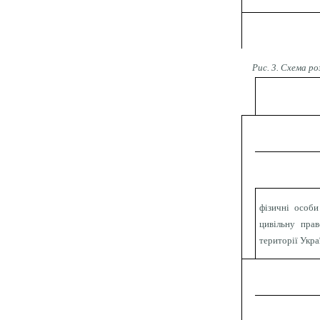
Рис. 3. Схема ро
фізичні особи
цивільну прав
території Укра