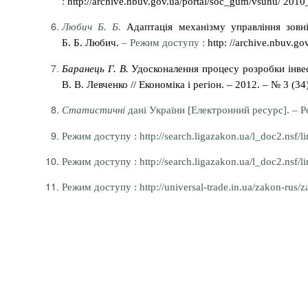
:
http://archive.nbuv.gov.ua/portal/soc_gum/vsunu/ 2010
Любич Б. Б.
Адаптація механізму управління зовн
Б. Б. Любич.
– Режим доступу :
http: //archive.nbuv.g
Баранець Г. В.
Удосконалення процесу розробки інвест
В. В. Левченко // Економіка і регіон. – 2012. – № 3 (34
Статистичні
дані України [Електронний ресурс]. – Р
Режим доступу : http://search.ligazakon.ua/l_doc2.nsf/
Режим доступу : http://search.ligazakon.ua/l_doc2.nsf/
Режим доступу : http://universal-trade.in.ua/zakon-rus/