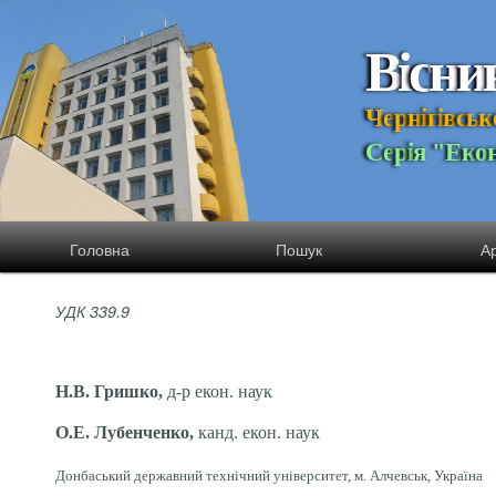
В
і
с
н
и
Ч
е
р
н
і
г
і
в
с
ь
к
С
е
р
і
я
"
Е
к
о
Головна
Пошук
Ар
УДК 339.9
Н.В. Гришко,
д-р екон. наук
О.Е. Лубенченко,
канд. екон. наук
Донбаський державний технічний університет, м. Алчевськ, Україна