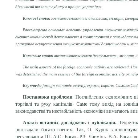
діяльності та місце аудиту в процесі управління.
Ключові слова:
зовнішньоекономічна діяльність, експорт, імпорт
Рассмотрены основные аспекты управления внешнеэкономическ
внешнеэкономической деятельности в соответствии с законодатель
принципов осуществления внешнеэкономической деятельности и мест
Ключевые слова:
внешнеэкономическая деятельность, экспорт, и
The main aspects of the foreign economic activity are reviewed. Has 
was determined the main essence of the foreign economic activity princip
Key words:
foreign economic activity, exports, imports, Customs Code
Постановка проблеми.
Поглиблення економічних від
торгівлі та руху капіталів. Саме тому вихід на зовн
законодавства та нестабільність економіки вимагають ви
Аналіз останніх досліджень і публікацій.
Теоретик
розглядали багато вчених. Так, О. Курок запропонув
регулювання [1], А.О. Босак, Р.З. Дарміць, В.А. Босак