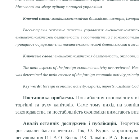
діяльності та місце аудиту в процесі управління.
Ключові слова:
зовнішньоекономічна діяльність, експорт, імпорт
Рассмотрены основные аспекты управления внешнеэкономическ
внешнеэкономической деятельности в соответствии с законодатель
принципов осуществления внешнеэкономической деятельности и мест
Ключевые слова:
внешнеэкономическая деятельность, экспорт, и
The main aspects of the foreign economic activity are reviewed. Has 
was determined the main essence of the foreign economic activity princip
Key words:
foreign economic activity, exports, imports, Customs Code
Постановка проблеми.
Поглиблення економічних від
торгівлі та руху капіталів. Саме тому вихід на зовн
законодавства та нестабільність економіки вимагають ви
Аналіз останніх досліджень і публікацій.
Теоретик
розглядали багато вчених. Так, О. Курок запропонув
регулювання [1], А.О. Босак, Р.З. Дарміць, В.А. Босак