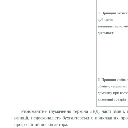
5. Принцип захист
суб’єктів
зовнішньоекономі
діяльності
6.
Принцип еквіва
обміну, неприпуст
демпінгу при ввезе
вивезенні товарів
Різноманітне тлумачення терміна ЗЕД, часті зміни,
санкції, недосконалість бухгалтерських прикладних п
професійний досвід автора.