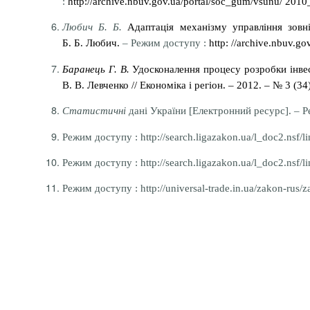
:
http://archive.nbuv.gov.ua/portal/soc_gum/vsunu/ 2010
Любич Б. Б.
Адаптація механізму управління зовн
Б. Б. Любич.
– Режим доступу :
http: //archive.nbuv.g
Баранець Г. В.
Удосконалення процесу розробки інвест
В. В. Левченко // Економіка і регіон. – 2012. – № 3 (34
Статистичні
дані України [Електронний ресурс]. – Р
Режим доступу : http://search.ligazakon.ua/l_doc2.nsf/
Режим доступу : http://search.ligazakon.ua/l_doc2.nsf/
Режим доступу : http://universal-trade.in.ua/zakon-rus/