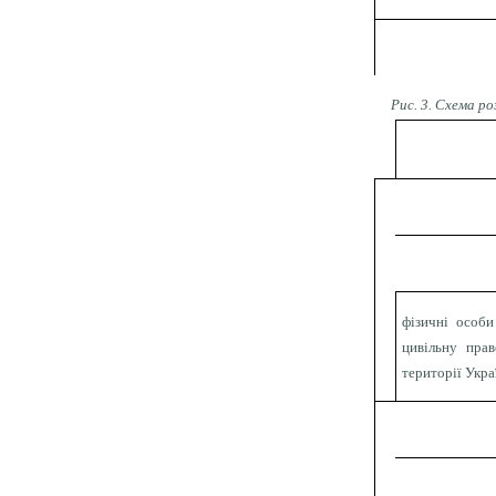
Рис. 3. Схема ро
фізичні особи
цивільну прав
території Укра