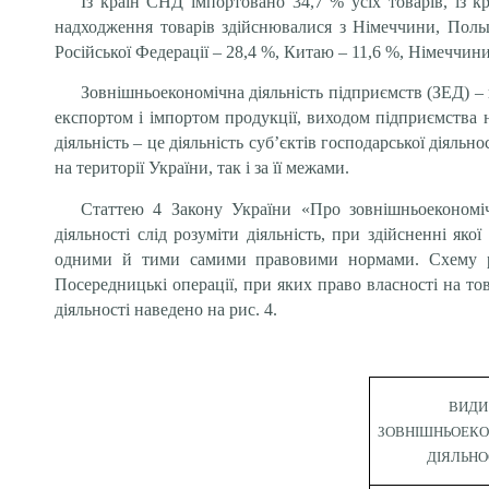
Із країн СНД імпортовано 34,7 % усіх товарів, із к
надходження товарів здійснювалися з Німеччини, Польщ
Російської Федерації – 28,4 %, Китаю – 11,6 %, Німеччини –
Зовнішньоекономічна діяльність підприємств (ЗЕД) – 
експортом і імпортом продукції, виходом підприємства 
діяльність – це діяльність суб’єктів господарської діяльн
на території України, так і за її межами.
Статтею 4 Закону України «Про зовнішньоекономічн
діяльності слід розуміти діяльність, при здійсненні 
одними й тими самими правовими нормами. Схему розп
Посередницькі операції, при яких право власності на т
діяльності наведено на рис. 4.
ВИДИ
ЗОВНІШНЬОЕКО
ДІЯЛЬНО