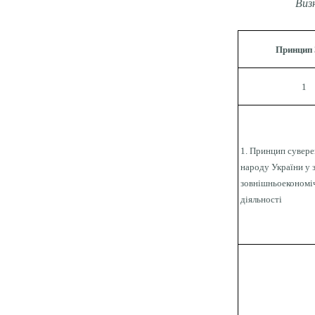
Виз
Принцип
1
1. Принцип сувере
народу України у 
зовнішньоекономі
діяльності