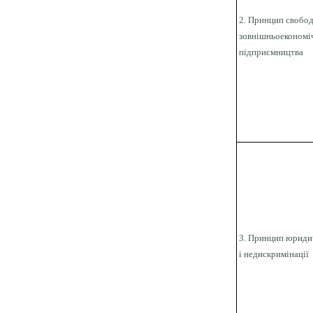
2. Принцип свобо
зовнішньоекономі
підприємництва
3. Принцип юридич
і недискримінації