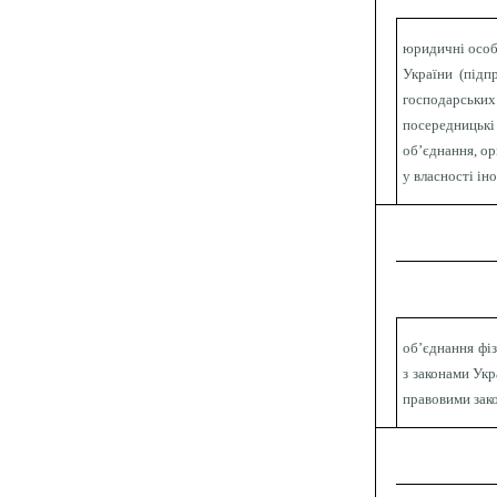
юридичні особи
України (підп
господарськи
посередницькі
об’єднання, ор
у власності ін
об’єднання фі
з законами Укр
правовими зак