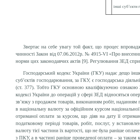
інші суб’єкти 
Звертає на себе увагу той факт, що процес впровадж
чинності Закон від 07.06.2012р. № 4915-VI «Про внесен
норми цих законодавчих актів [9]. Регулювання ЗЕД сприя
Господарський кодекс України (ГКУ) надає дещо інш
суб’єктів господарювання, за ГКУ, є господарська діяль
(ст. 377). Тобто ГКУ основною кваліфікуючою ознакою
кодексі України до операцій у сфері ЗЕД відносяться опер
зв’язку з продажем товарів, виконанням робіт, наданням п
в національну валюту за офіційним курсом національної 
отриманої оплати за курсом, що діяв на дату її отрима
податковому періоді товарів, робіт, послуг, у встанов
валюту тієї частини їх вартості, що не була раніше опла
з ПКУ, а в частині раніше проведеної оплати – за таким