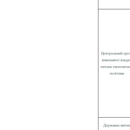
Центральний орг
виконавчої влади
питань економічн
політики
Державна митн