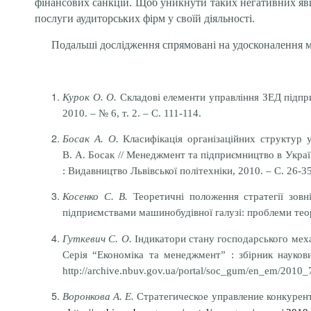
фінансових санкцій. Щоб уникнути таких негативних яви
послуги аудиторських фірм у своїй діяльності.
Подальші дослідження спрямовані на удосконалення 
Курок О. О.
Складові елементи управління ЗЕД підпри
2010. – № 6, т. 2. – С. 111-114.
Босак А. О.
Класифікація організаційних структур у
В. А. Босак // Менеджмент та підприємництво в Україн
: Видавництво Львівської політехніки, 2010. – С. 26-35
Косенко С. В.
Теоретичні положення стратегії зовні
підприємствами машинобудівної галузі: проблеми теорії
Гуткевич С. О.
Індикатори стану господарського механ
Серія “Економіка та менеджмент” : збірник науков
http://archive.nbuv.gov.ua/portal/soc_gum/en_em/2010_
Воронкова А. Е.
Стратегическое управление конкурент