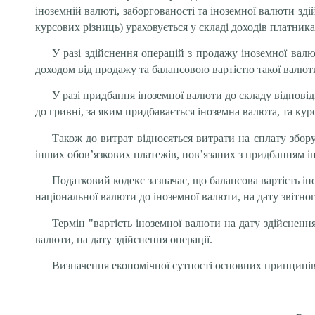
іноземній валюті, заборгованості та іноземної валюти зд
курсових різниць) ураховується у складі доходів платника
У разі здійснення операцій з продажу іноземної вал
доходом від продажу та балансовою вартістю такої валюти,
У разі придбання іноземної валюти до складу відповід
до гривні, за яким придбавається іноземна валюта, та кур
Також до витрат відносяться витрати на сплату збору
інших обов’язкових платежів, пов’язаних з придбанням ін
Податковий кодекс зазначає, що балансова вартість ін
національної валюти до іноземної валюти, на дату звітног
Термін "вартість іноземної валюти на дату здійсненн
валюти, на дату здійснення операції.
Визначення економічної сутності основних принципів 