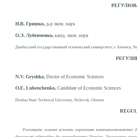
РЕГУЛЮВА
Н.В. Гришко,
д-р экон. наук
О.Э. Лубенченко,
канд. экон. наук
Донбасский государственный технический университет, г. Алчевск, У
РЕГУЛИ
N.V. Grуshko,
Doctor of Economic Sciences
O.E. Lubenchenko,
Candidate of Economic Sciences
Donbas State Technical University, Alchevsk, Ukraine
REGUL
Розглянуто основні аспекти управління зовнішньоекономічної д
діяльності відповідно до законодавства України. Узагальнено осно