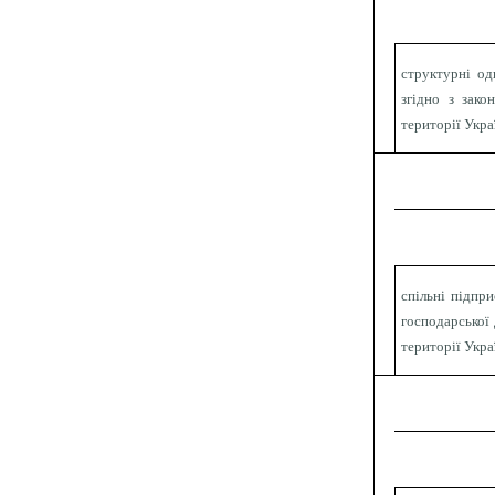
структурні од
згідно з зако
території Укра
спільні підпри
господарської 
території Укра