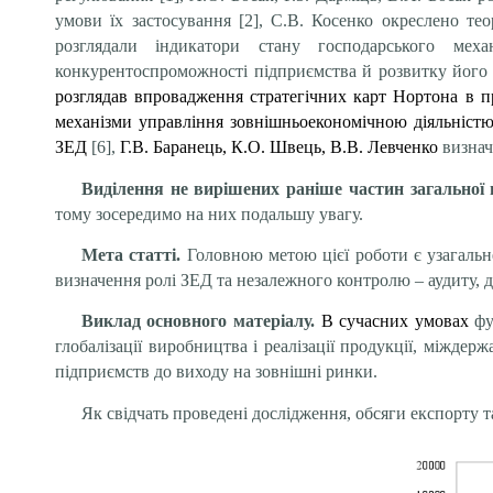
умови їх застосування [2], С.В. Косенко окреслено тео
розглядали індикатори стану господарського меха
конкурентоспроможності підприємства й розвитку його з
розглядав впровадження стратегічних карт Нортона в п
механізми управління зовнішньоекономічною діяльністю
ЗЕД
[6],
Г.В. Баранець, К.О. Швець, В.В. Левченко
визначи
Виділення не вирішених раніше частин загальної 
тому зосередимо на них подальшу увагу.
Мета статті.
Головною метою цієї роботи є узагальн
визначення ролі ЗЕД та незалежного контролю – аудиту, д
Виклад основного матеріалу.
В сучасних умовах
фу
глобалізації виробництва і реалізації продукції, міжд
підприємств до виходу на зовнішні ринки.
Як свідчать проведені дослідження, обсяги експорту та