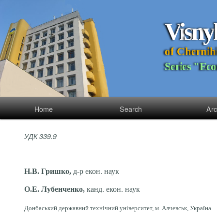
V
i
s
n
y
o
f
C
h
e
r
n
i
h
S
e
r
i
e
s
"
E
c
o
Home
Search
Arc
УДК 339.9
Н.В. Гришко,
д-р екон. наук
О.Е. Лубенченко,
канд. екон. наук
Донбаський державний технічний університет, м. Алчевськ, Україна