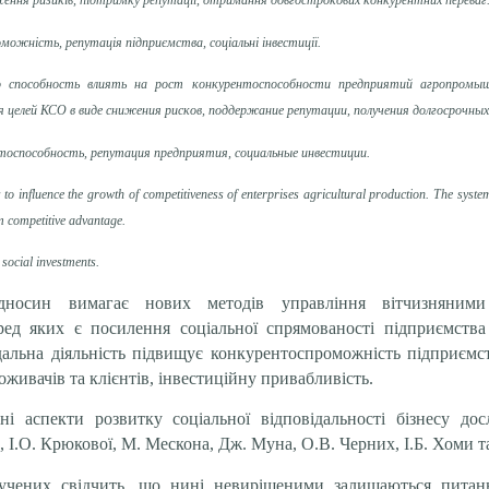
ження ризиків, підтримку репутації, отримання довгострокових конкурентних переваг
оможність, репутація підприємства, соціальні інвестиції.
го способность влиять на рост конкурентоспособности предприятий агропромы
елей КСО в виде снижения рисков, поддержание репутации, получения долгосрочны
тоспособность, репутация предприятия, социальные инвестиции.
lity to influence the growth of competitiveness of enterprises agricultural production. The s
rm competitive advantage.
 social investments.
дносин вимагає нових методів управління вітчизняними
ед яких є посилення соціальної спрямованості підприємств
ідальна діяльність підвищує конкурентоспроможність підприємс
поживачів та клієнтів, інвестиційну привабливість.
зні аспекти розвитку соціальної відповідальності бізнесу д
 І.О. Крюкової, М. Мескона, Дж. Муна, О.В. Черних, І.Б. Хоми та
 учених свідчить, що нині невирішеними залишаються питан