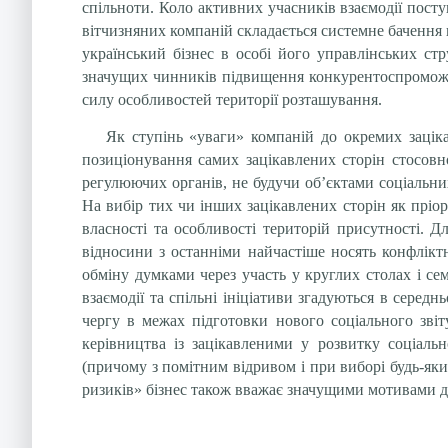
спільноти. Коло активних учасників взаємодії пост
вітчизняних компаній складається системне бачення п
український бізнес в особі його управлінських стр
значущих чинників підвищення конкурентоспроможнос
силу особливостей території розташування.
Як ступінь «уваги» компаній до окремих заціка
позиціонування самих зацікавлених сторін стосовно
регулюючих органів, не будучи об’єктами соціальни
На вибір тих чи інших зацікавлених сторін як пріор
власності та особливості територій присутності. 
відносини з останніми найчастіше носять конфліктн
обміну думками через участь у круглих столах і сем
взаємодії та спільні ініціативи згадуються в середн
чергу в межах підготовки нового соціального звіт
керівництва із зацікавленими у розвитку соціаль
(причому з помітним відривом і при виборі будь-як
ризиків» бізнес також вважає значущими мотивами дл