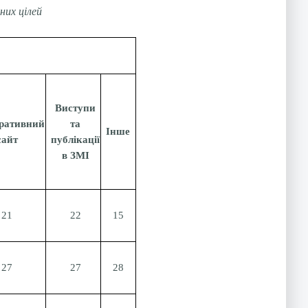
них цілей
Виступи
ративний
та
Інше
сайт
публікації
в ЗМІ
21
22
15
27
27
28