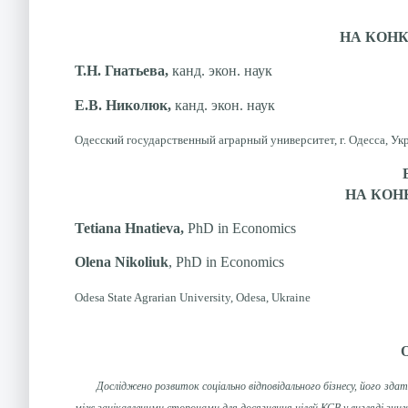
НА КОН
Т.Н. Гнатьева,
канд. экон. наук
Е.В. Николюк,
канд. экон. наук
Одесский государственный аграрный университет, г. Одесса, Ук
НА КОН
Tetiana Hnatieva,
PhD in Economics
Оlena Nikoliuk
, PhD in Economics
Odesa State Agrarian University, Odesa, Ukraine
Досліджено розвиток соціально відповідального бізнесу, його зд