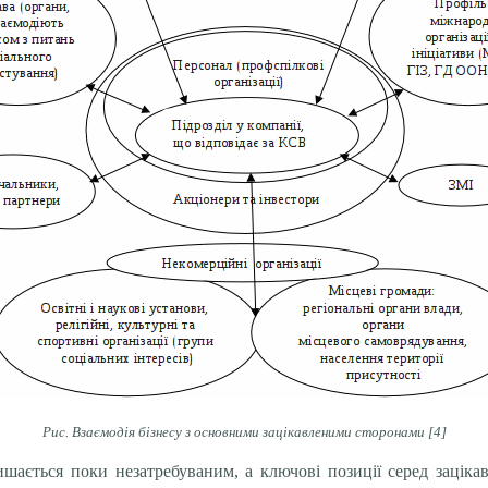
Рис. Взаємодія бізнесу з основними зацікавленими сторонами [4]
ишається поки незатребуваним, а ключові позиції серед заціка