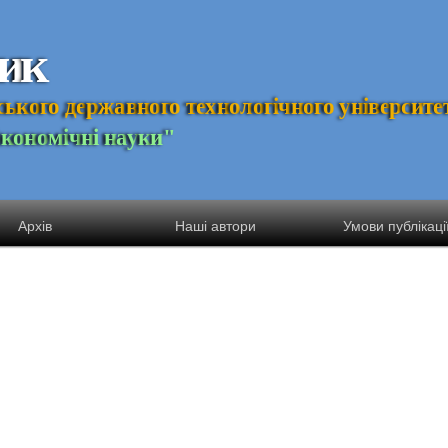
и
к
с
ь
к
о
г
о
д
е
р
ж
а
в
н
о
г
о
т
е
х
н
о
л
о
г
і
ч
н
о
г
о
у
н
і
в
е
р
с
и
т
е
Е
к
о
н
о
м
і
ч
н
і
н
а
у
к
и
"
Архів
Наші автори
Умови публікаці