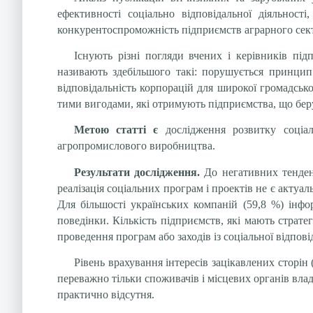
ефективності соціально відповідальної діяльност
конкурентоспроможність підприємств аграрного сек
Існують різні погляди вчених і керівників під
називають здебільшого такі: порушується принцип 
відповідальність корпорацій для широкої громадськ
тими вигодами, які отримують підприємства, що беру
Метою статті є
дослідження розвитку соціа
агропромислового виробництва.
Результати дослідження.
До негативних тенден
реалізація соціальних програм і проектів не є актуа
Для більшості українських компаній (59,8 %) інфо
поведінки. Кількість підприємств, які мають страте
проведення програм або заходів із соціальної відпові
Рівень врахування інтересів зацікавлених сторін 
переважно тільки споживачів і місцевих органів вла
практично відсутня.