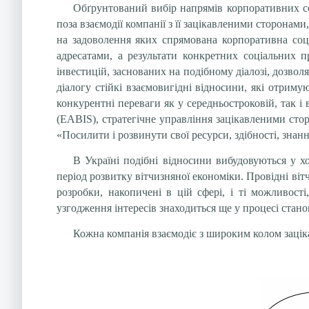
Обґрунтований вибір напрямів корпоративних соц
поза взаємодії компанії з її зацікавленими сторонам
на задоволення яких спрямована корпоративна соці
адресатами, а результати конкретних соціальних п
інвестицій, заснованих на подібному діалозі, дозволя
діалогу стійкі взаємовигідні відносини, які отриму
конкурентні переваги як у середньостроковій, так і
(EABIS), стратегічне управління зацікавленими сто
«Посилити і розвинути свої ресурси, здібності, знанн
В Україні подібні відносини вибудовуються у х
період розвитку вітчизняної економіки. Провідні віт
розробки, накопичені в цій сфері, і ті можливості
узгодження інтересів знаходиться ще у процесі стано
Кожна компанія взаємодіє з широким колом заціка