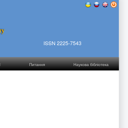
т
у
ISSN 2225-7543
ї
Питання
Наукова бібліотека