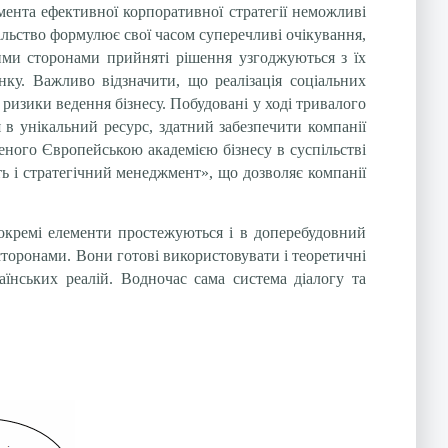
мента ефективної корпоративної стратегії неможливі
пільство формулює свої часом суперечливі очікування,
ними сторонами прийняті рішення узгоджуються з їх
нку. Важливо відзначити, що реалізація соціальних
и ризики ведення бізнесу. Побудовані у ході тривалого
я в унікальний ресурс, здатний забезпечити компанії
деного Європейською академією бізнесу в суспільстві
ь і стратегічний менеджмент», що дозволяє компанії
 окремі елементи простежуються і в доперебудовний
 сторонами. Вони готові використовувати і теоретичні
раїнських реалій. Водночас сама система діалогу та