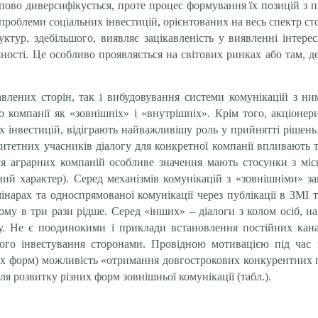
упово диверсифікується, проте процес формування їх позицій з
роблеми соціальних інвестицій, орієнтованих на весь спектр сторі
уктур, здебільшого, виявляє зацікавленість у виявленні інтерес
ті. Це особливо проявляється на світових ринках або там, де
влених сторін, так і вибудовування системи комунікацій з ним
 компанії як «зовнішніх» і «внутрішніх». Крім того, акціонер
х інвестицій, відіграють найважливішу роль у прийнятті рішень 
итетних учасників діалогу для конкретної компанії впливають т
Для аграрних компаній особливе значення мають стосунки з міс
ий характер). Серед механізмів комунікацій з «зовнішніми» з
інарах та односпрямованої комунікації через публікації в ЗМІ 
ьому в три рази рідше. Серед «інших» – діалоги з колом осіб, н
у. Не є поодинокими і приклади встановлення постійних канал
ного інвестування сторонами. Провідною мотивацією під час 
их форм) можливість «отримання довгострокових конкурентних п
я розвитку різних форм зовнішньої комунікації (табл.).