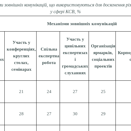
и зовнішніх комунікацій, що використовуються для досягнення різ
у сфері КСВ, %
Механізми зовнішніх комунікацій
Участь у
Участь у
цивільних
Організація
конференціях,
Спільна
експертизах
ярмарків,
Корпо
круглих
експертна
их
і
соціальних
столах,
робота
громадських
проектів
семінарах
слуханнях
21
24
27
25
28
27
30
29