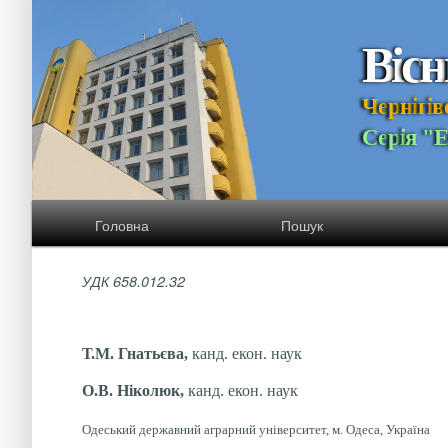
В
і
с
н
Ч
е
р
н
і
г
і
в
С
е
р
і
я
"
Головна
Пошук
УДК 658.012.32
Т.М. Гнатьєва,
канд. екон. наук
О.В. Ніколюк,
канд. екон. наук
Одеський державний аграрний університет, м. Одеса, Україна