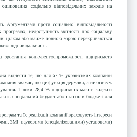
а оцінювання соціально відповідальних заходів на
ті. Аргументами проти соціальної відповідальності
 програмах; недоступність звітності про соціальну
ктиві цілком або майже повною мірою перекриваються
ьної відповідальності.
на зростання конкурентоспроможності підприємств
ожна віднести те, що для 67 % українських компаній
омпанія вважає, що це функція держави, а не бізнесу.
стування. Тільки 28,4 % підприємств мають кодекси
% мають спеціальний бюджет або статтю в бюджеті для
рограм та їх реалізації компанії враховують інтереси
іями, ЗМІ, науковими (спеціалізованими) установами)