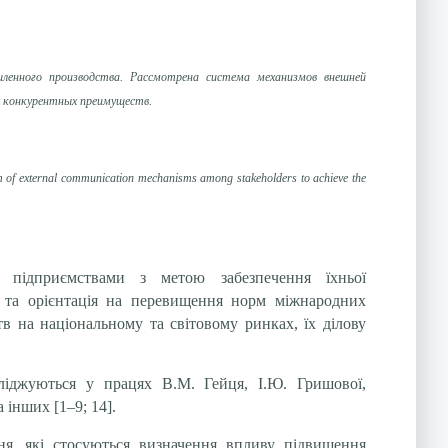
.
шленного производства. Рассмотрена система механизмов внешней
х конкурентных преимуществ.
ystem of external communication mechanisms among stakeholders to achieve the
 підприємствами з метою забезпечення їхньої
а та орієнтація на перевищення норм міжнародних
тв на національному та світовому ринках, їх ділову
осліджуються у працях В.М. Гейця, І.Ю. Гришової,
 інших [1–9; 14].
ня, які стосуються визначення впливу підвищення