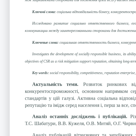
між зацікавленими сторонами для досягнення цілей КСВ у вигляді зни
Ключові слова:
соціальна відповідальність бізнесу, конкурентоспр
Исследовано развитие социально ответственного бизнеса, е
коммуникации между заинтересованными сторонами для достижения ц
Ключевые слова:
социальная ответственность бизнеса, конкурен
Investigates the development of socially responsible business, its abi
objectives of CSR as a risk mitigation support reputation, obtaining long-te
Key words:
social responsibility, competitiveness, reputation enterprise,
Актуальність теми.
Розвиток ринкових ві
конкурентоспроможності, основним напрямком сер
стандартів у цій галузі. Активна соціальна відпов
репутацію та імідж серед населення і, перш за все, с
Аналіз останніх досліджень і публікацій.
Рі
Т.С. Шабатури, В.В. Кужеля, О.В. Митяй, О.Г. Чирви,
Аналіз публікацій вітчизняних та зарубіжних