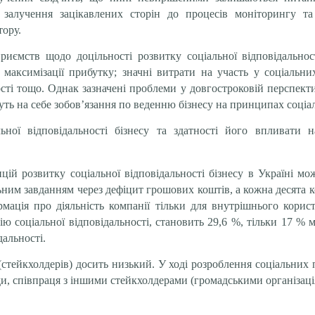
і, залучення зацікавлених сторін до процесів моніторингу т
тору.
приємств щодо доцільності розвитку соціальної відповідальнос
максимізації прибутку; значні витрати на участь у соціальних
ості тощо. Однак зазначені проблеми у довгостроковій перспе
ть на себе зобов’язання по веденню бізнесу на принципах соціал
льної відповідальності бізнесу та здатності його впливати 
цій розвитку соціальної відповідальності бізнесу в Україні м
льним завданням через дефіцит грошових коштів, а кожна десята к
рмація про діяльність компанії тільки для внутрішнього кори
гію соціальної відповідальності, становить 29,6 %, тільки 17 
дальності.
(стейкхолдерів) досить низький. У ході розроблення соціальних п
ди, співпраця з іншими стейкхолдерами (громадськими організац