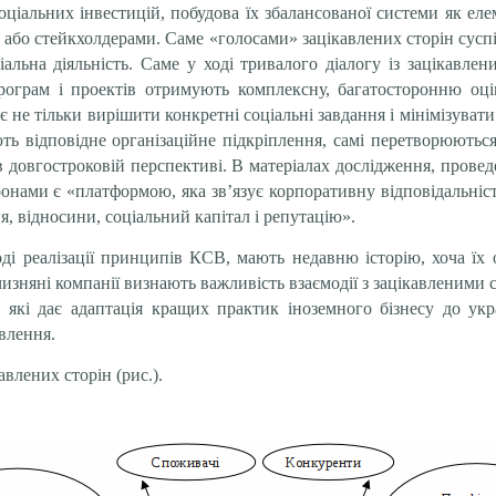
іальних інвестицій, побудова їх збалансованої системи як еле
и, або стейкхолдерами. Саме «голосами» зацікавлених сторін сус
альна діяльність. Саме у ході тривалого діалогу із зацікавле
рограм і проектів отримують комплексну, багатосторонню оці
є не тільки вирішити конкретні соціальні завдання і мінімізуват
ють відповідне організаційне підкріплення, самі перетворюютьс
 в довгостроковій перспективі. В матеріалах дослідження, прове
ронами є «платформою, яка зв’язує корпоративну відповідальніст
я, відносини, соціальний капітал і репутацію».
оді реалізації принципів КСВ, мають недавню історію, хоча їх
чизняні компанії визнають важливість взаємодії з зацікавленими
, які дає адаптація кращих практик іноземного бізнесу до ук
влення.
влених сторін (рис.).