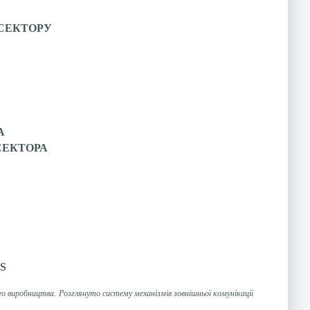
СЕКТОРУ
А
СЕКТОРА
S
о виробництва. Розглянуто систему механізмів зовнішньої комунікації