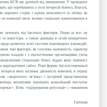
 питань КСВ ще далекий від завершення. У провідних
н, що перебувають у полі інтересів бізнесу. Взагалі,
ів окремих сторін і оцінці можливості їх обліку як
 на компанії лягає велике соціальне навантаження в
и залежать від багатьох факторів. Перш за все, це
и та інвестори, а також держава в особі конкретних
щодо розвитку всієї системи відповідних взаємодій.
акож такі фактори, як галузева належність, характер
цевою владою і з екологічними організаціями (хоча
ацікавленими сторонами бізнес віддає явну перевагу
та корпоративні сайти. Різні форми багатосторонньої
а інтереси яких впливає діяльність компанії, в першу
ів «зворотного зв’язку» і зустрічей представників
вибору механізмів зовнішніх комунікацій виступає
ереваг». Втім, «підтримання репутації» і «зниження
Таблиця