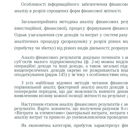
Особливості інформаційного забезпечення фінансо
аналізу в розрізі спрощених форм фінансової звітності.
Загальноприйнята методика аналізу фінансових резул
інвестиційної, фінансової), процесу формування фінансо
Однак узагальнення сум доходів та витрат у системі рах
аналітичних процедур (розрахунків) у розрізі різних ви
(прибутку чи збитку) від різних видів діяльності; розраху
Аналіз фінансових результатів доцільно починати з а
суб’єктів малого підприємництва (ф. 2-м) можна виділи
операційні доходи та інші доходи, а також загальні пі
вищеперелічених доходів окремо не розкриваються інші
оподаткування (рядок 145) у зв’язку з особливостями опо
З усіх найбільш відомих методів читання фінансово
порівняльний аналіз; факторний аналіз) аналіз доходів 
попереднім періодом, що дає можливість вивчити динамі
виявленням впливу кожної позиції звітності на результат д
Наступним етапом аналізу фінансових результатів є а
результати. Варто зазначити, що вилучення рахунків 8-г
«Витрати за елементами» (матеріальні витрати, витрати 
аналізу витрат та привело до унеможливлення проведення
Як економічна категорія, прибуток характеризує фі