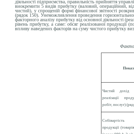
діяльності підприємства, правильність прийняття управл
виокремити 5 видів прибутку (валовий, операційний, від 
чистий), у спрощеній формі фінансової звітності розкр
(рядок 150). Унеможливлення проведення горизонтальног
факторного аналізу прибутку від основної діяльності (реал
рівень прибутку, а саме: обсяг реалізованої продукції (п
впливу наведених факторів на суму чистого прибутку виз
Фактор
Показ
Чистий дохід (
реалізації проду
робіт, послуг) (ряд
Собівартість 
продукції (товарів