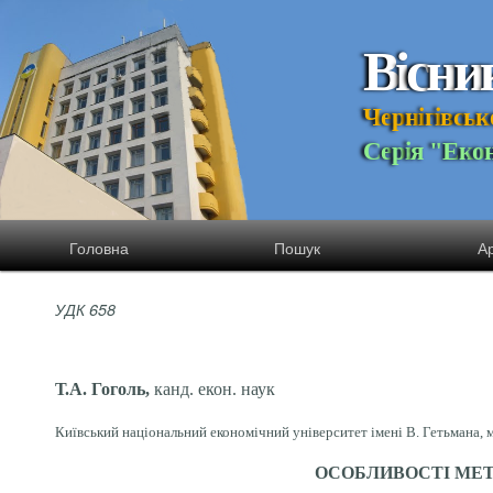
В
і
с
н
и
Ч
е
р
н
і
г
і
в
с
ь
к
С
е
р
і
я
"
Е
к
о
Головна
Пошук
Ар
УДК 658
Т.А. Гоголь,
канд. екон. наук
Київський національний економічний університет імені В. Гетьмана, м
ОСОБЛИВОСТІ МЕТ