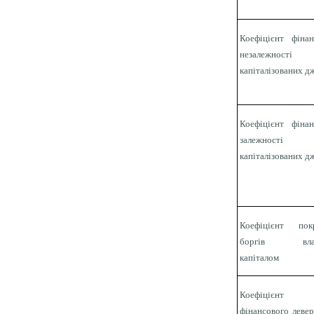
Коефіцієнт фінан
незалежності
капіталізованих д
Коефіцієнт фінан
залежності
капіталізованих д
Коефіцієнт пок
боргів вла
капіталом
Коефіцієнт
фінансового леве