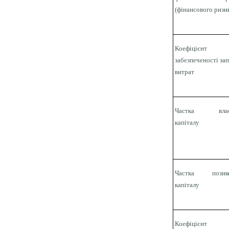
(фінансового ризи
Коефіцієнт
забезпеченості зап
витрат
Частка влас
капіталу
Частка позико
капіталу
Коефіцієнт