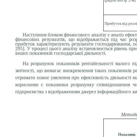
(рядок 080 ф. 2-м)
Прибуток від реалі
Наступним блоком фінансового аналізу є аналіз ефект
фінансових результатів, що відображається під час роз
прибуток характеризують результати господарювання, ос
295]. У процесі цього аналізу встановлюється рівень пр
інших показників господарської діяльності.
На розрахунок показників рентабельності малого п
звітності, що вимагає виокремлення таких показників р
отримати повне уявлення про ефективність діяльності м
корисними є показники розрахунку співвідношення чис
підприємства з відображенням джерел інформаційного заб
Методи
Показник