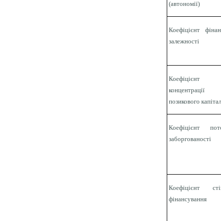
(автономії)
Коефіцієнт фінан
залежності
Коефіцієнт
концентрації
позикового капіта
Коефіцієнт пот
заборгованості
Коефіцієнт сті
фінансування