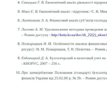
Савицька Г. В.
Економічний аналіз діяльності підприємст
Мних Є. В.
Економічний аналіз : підручник / Є. В. Мних
Лахтіонова Л. А.
Фінансовий аналіз суб’єктів господар
Лисенко А. М.
Удосконалення методики проведення ком
– Режим доступу :
http://kntu.kr.ua/doc/zb_22(2)_ekon/
Пожарицкая И. М.
Особенности анализа финансовых 
ресурс] / И. М. Пожарицкая, Т. Н. Пилатова. – Режим
Ендовицкий Д. А.
Бухгалтерский и налоговый учет на м
: КНОРУС, 2007 – 256 с.
Про затвердження
Положення (стандарт) бухгалтер
фiнансiв України вiд 25.02.00 р. № 39. – Режим досту