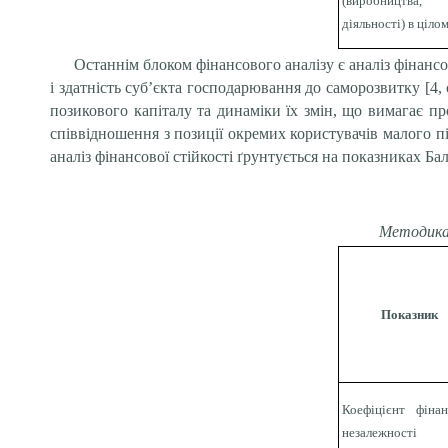
(виробництва,
діяльності) в ціло
Останнім блоком фінансового аналізу є аналіз фінансо
і здатність суб’єкта господарювання до саморозвитку [4,
позикового капіталу та динаміки їх змін, що вимагає п
співвідношення з позиції окремих користувачів малого п
аналіз фінансової стійкості ґрунтується на показниках Ба
Методика 
Показник
Коефіцієнт фінан
незалежності