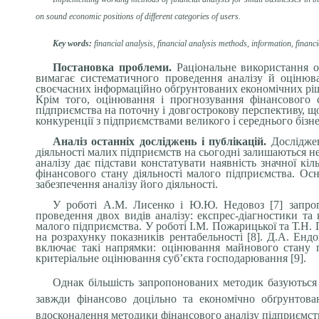
on sound economic positions of different categories of users.
Key words:
financial analysis, financial analysis methods, information, financi
Постановка проблеми.
Раціональне використання о
вимагає систематичного проведення аналізу й оцінюва
своєчасних інформаційно обґрунтованих економічних ріш
Крім того, оцінювання і прогнозування фінансового 
підприємства на поточну і довгострокову перспективу, щ
конкуренції з підприємствами великого і середнього бізне
Аналіз останніх досліджень і публікацій.
Досліджен
діяльності малих підприємств на сьогодні залишаються н
аналізу дає підстави констатувати наявність значної кіл
фінансового стану діяльності малого підприємства. Ос
забезпечення аналізу його діяльності.
У роботі А.М. Лисенко і Ю.Ю. Недовоз [7] запроп
проведення двох видів аналізу: експрес-діагностики та
малого підприємства. У роботі І.М. Пожарицької та Т.Н. 
на розрахунку показників рентабельності [8]. Д.А. Енд
включає такі напрямки: оцінювання майнового стану пі
критеріальне оцінювання суб’єкта господарювання [9].
Однак більшість запропонованих методик базуються н
завжди фінансово доцільно та економічно обґрунтова
вдосконалення методики фінансового аналізу підприємств