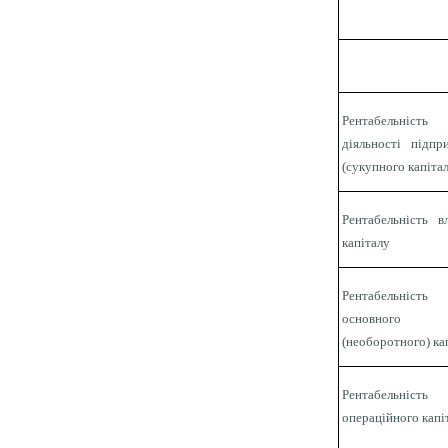
Рентабельність
діяльності підпр
(сукупного капіта
Рентабельність в
капіталу
Рентабельність
основного
(необоротного) ка
Рентабельність
операційного капі