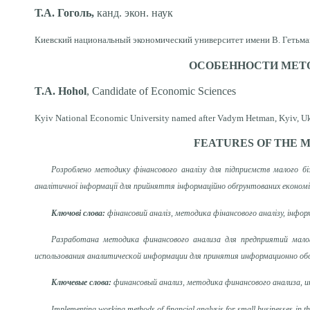
Т.А. Гоголь,
канд. экон. наук
Киевский национальный экономический университет имени В. Гетьмана
ОСОБЕННОСТИ МЕТ
T.A.
H
o
h
ol
,
Candidate of Economic Sciences
Kyiv National Economic University named after Vadym Hetman, Kyiv, U
FEATURES OF THE M
Розроблено методику фінансового аналізу для підприємств малого бі
аналітичної інформації для прийняття інформаційно обґрунтованих економічн
Ключові слова:
фінансовий аналіз, методика фінансового аналізу, інформ
Разработана методика финансового анализа для предприятий малог
использования аналитической информации для принятия информационно обо
Ключевые слова:
финансовый анализ, методика финансового анализа, и
Implementing working methods of financial analysis for small businesses in the