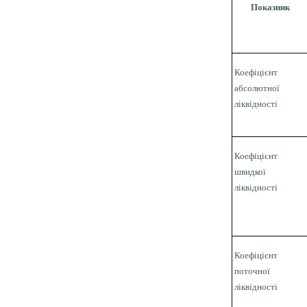
Показник
Коефіцієнт
абсолютної
ліквідності
Коефіцієнт
швидкої
ліквідності
Коефіцієнт
поточної
ліквідності