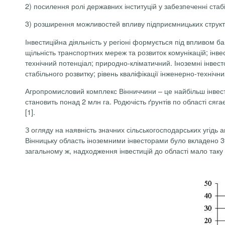
2) посилення ролі державних інституцій у забезпеченні стабі
3) розширення можливостей впливу підприємницьких структу
Інвестиційна діяльність у регіоні формується під впливом б
щільність транспортних мереж та розвиток комунікацій; інвес
технічний потенціал; природно-кліматичний. Іноземні інвесто
стабільного розвитку; рівень кваліфікації інженерно-техніч
Агропромисловий комплекс Вінниччини – це найбільш інвес
становить понад 2
млн
га. Родючість ґрунтів по області сяг
[1].
З огляду на наявність значних сільськогосподарських угідь 
Вінницьку область іноземними інвесторами було вкладено 
загальному ж, надходження інвестицій до області мало таку 