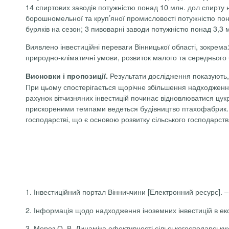
14 спиртових заводів потужністю понад 10 млн.
дол
спирту н
борошномельної та круп’яної промисловості потужністю пон
буряків на сезон; 3 пивоварні заводи потужністю понад 3,3 
Виявлено інвестиційні переваги Вінницької області, зокрема:
природно-кліматичні умови, розвиток малого та середнього б
Результати дослідження показують, 
Висновки і пропозиції.
При цьому спостерігається щорічне збільшення надходження і
рахунок вітчизняних інвестицій починає відновлюватися цу
прискореними темпами ведеться будівництво птахофабрик. Це
господарстві, що є основою розвитку сільського господарст
1. Інвестиційний портал Вінниччини [Електронний ресурс]. – 
2. Інформація щодо надходження іноземних інвестицій в еко
3. Мороз О. В. Динаміка ефективності сільськогосподарських