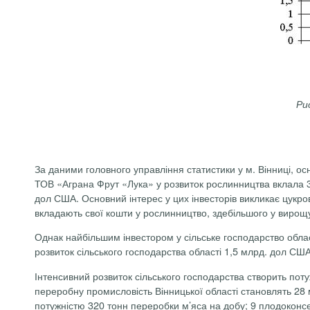
Ри
За даними головного управління статистики у м. Вінниці, о
ТОВ «
Аграна
Фрут
«Лука» у розвиток рослинництва вклала 
дол
США. Основний інтерес у цих інвесторів викликає цукров
вкладають свої кошти у рослинництво, здебільшого у вирощ
Однак найбільшим інвестором у сільське господарство обл
розвиток сільського господарства області 1,5 млрд.
дол
США 
Інтенсивний розвиток сільського господарства створить поту
переробну промисловість Вінницької області становлять 28 
потужністю 320 тонн переробки м’яса на добу; 9 плодоконс