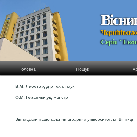
В
і
с
н
и
Ч
е
р
н
і
г
і
в
с
ь
к
С
е
р
і
я
"
Е
к
о
Головна
Пошук
Ар
д-р техн. наук
В.М.
Лисогор
,
магістр
О.М. Герасимчук,
Вінницький національний аграрний університет, м. Вінниця,