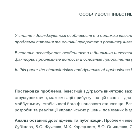
ОСОБЛИВОСТІ ІНВЕСТИЦ
У статті досліджуються особливості та динаміка інвести
проблемні питання та основні пріоритети розвитку інвес
В
статье
исследуется
особенности
и
динамика
инвести
факторы
,
проблемные
вопросы
и
основные
приоритеты
In
this
paper
the
characteristics
and
dynamics
of
agribusiness
Інвестиції відіграють винятково ва
Постановка проблеми.
структурних змін, максимізації прибутку і на цій основі –
майбутньому, стабільності його фінансового становища. Все
розробки та реалізації управлінських рішень, пов’язаних із з
Проблеми інве
Аналіз останніх досліджень та публікацій.
Дубіщева
, В.С.
Жученка
, М.Х.
Корецького
,
В.О.
Онищенка
, 