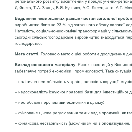
регіонального розвитку висвітлений
у працях
учених-регіона
Дейнеко,
Т.А.
Заяць
, Б.Я.
Кузняка
, А.С.
Лисецького
, А.Г. Ма
Виділення невирішених раніше частин загальної пробл
виробництво близько 23 % від загального обсягу валової дода
Натомість, соціально-економічні трансформації у сільськом
сьогодні сільськогосподарське виробництво знаходиться пер
господарство.
Головною метою цієї роботи
є дослідження дин
Мета статті.
Ринок інвестицій у Вінницькі
Виклад основного матеріалу.
забезпечує потреб економіки і промисловості. Така ситуаці
– політична нестабільність у країні, наявність корупції, сту
– недосконалість існуючої правової бази для інвестиційної д
– нестабільні перспективи економіки в цілому;
– фіксоване цінове регулювання таких видів продукції, як газ
– фінансова нестабільність (можливі зміни в оподаткуванні,