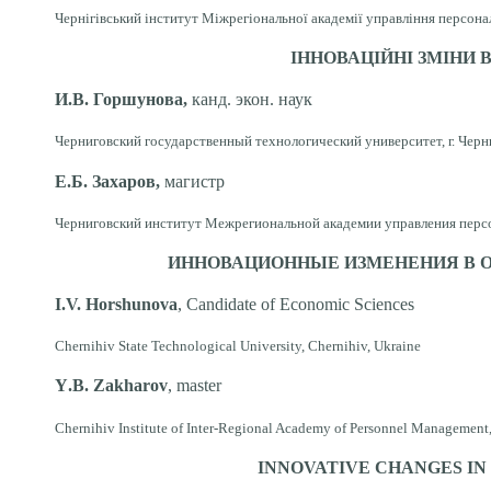
Чернігівський інститут
Міжрегіональної академії управління персонал
ІННОВАЦІЙНІ ЗМІНИ 
И.В. Горшунова,
канд. экон. наук
Черниговский государственный технологический университет, г. Черн
Е.Б. Захаров,
магистр
Черниговский институт Межрегиональной академии управления персон
ИННОВАЦИОННЫЕ ИЗМЕНЕНИЯ В 
I.V. Нorshunova
, Candidate of Economic Sciences
Chernihiv State Technological University, Chernihiv, Ukraine
Y
.B. Zakharov
, master
Chernihiv Institute of Inter-Regional Academy of Personnel Management,
INNOVATIVE CHANGES IN