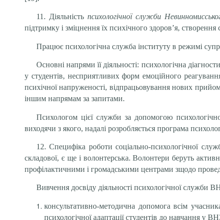
11. Діяльність
психологічної служби Невинномиссько
підтримку і зміцнення їх психічного здоров’я, створення
Працює психологічна служба інституту в режимі суп
Основні напрями її діяльності: психологічна діагнос
у студентів, несприятливих форм емоційного реагування
психічної напруженості, відпрацьовування нових прийом
іншим напрямам за запитами.
Психологом цієї служби за допомогою психологічног
виходячи з якого, надалі розробляється програма психолог
12. Специфіка роботи соціально-психологічної слу
складової, є ще і волонтерська. Волонтери беруть активн
профілактичними і громадськими центрами зщодо проведен
Вивчення досвіду діяльності психологічної служби В
консультативно-методична допомога всім учасника
психологічної адаптації студентів до навчання у ВН