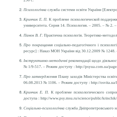
Психологічна
служба системи освіти України [Електрон
Кринчик Е. П.
К проблеме психологической поддержки
университета. Серия 14. Психология. – 2005. – № 2. –
Панок В. Г.
Практична психологія. Теоретико-методологі
Про покращання
соціально-педагогічного і психолог
ресурс] : Наказ МОН України від 30.12.2009 № 1248. –
Інструктивно-методичні
рекомендації щодо діяльност
№ 1/9-517. – Режим доступу : http://psyua.com.ua/page
Про затвердження
Плану заходів Міністерства освіт
06.08.2013 № 1106. – Режим доступу : http://osvita.ua/l
Кринчик Е. П.
К проблеме психологического сопров
доступа : http://www.psy.msu.ru/science/public/krinchik
Соціально-психологічна
служба Дніпропетровського нац