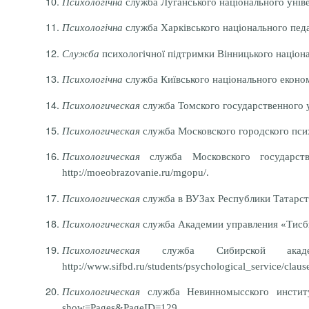
Психологічна
служба Луганського національного універ
Психологічна
служба Харківського національного педаго
Служба
психологiчної підтримки Вiнницького нацiонал
Психологічна
служба Київського нацiонального економi
Психологическая
служба Томского государственного ун
Психологическая
служба Московского городского психо
Психологическая
служба Московского государст
http://moeobrazovanie.ru/mgopu/.
Психологическая
служба в ВУЗах Республики Татарстан
Психологическая
служба Академии управления «Тисби» 
Психологическая
служба Сибирской акаде
http://www.sifbd.ru/students/psychological_service/claus
Психологическая
служба Невинномысского институт
show=Pages&PageID=129.