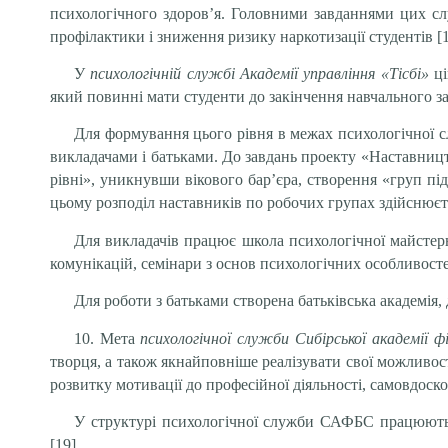
психологічного здоров’я. Головними завданнями цих слу
профілактики і зниження ризику наркотизації студентів [1
У
психологічній службі Академії управління «Тісбі»
ц
який повинні мати студенти до закінчення навчального за
Для формування цього рівня в межах психологічної сл
викладачами і батьками. До завдань проекту «Наставниц
рівні», уникнувши вікового бар’єра, створення «груп пі
цьому розподіл наставників по робочих групах здійснюєть
Для викладачів працює школа психологічної майстерно
комунікацій, семінари з основ психологічних особливостей
Для роботи з батьками створена батьківська академія, 
10. Мета
психологічної служби Сибірської академії ф
творця, а також якнайповніше реалізувати свої можливост
розвитку мотивації до професійної діяльності, самовдоско
У структурі психологічної служби САФБС працюють п
[19].