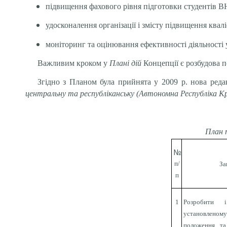
підвищення фахового рівня підготовки студентів ВН
удосконалення організації і змісту підвищення квал
моніторинг та оцінювання ефективності діяльності 
Важливим кроком у
Плані дій
Концепції є
розбудова 
Згідно з Планом була прийнята у 2009 р. нова ред
центральну та республіканську (Автономна Республіка Крим
План 
№
п/
За
п
1
Розробити 
установле
положення та