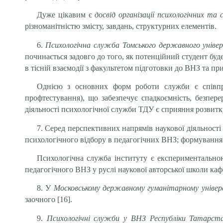
Дуже цікавим є
досвід організації психологічних та
різноманітністю змісту, завдань, структурних елементів.
6.
Психологічна служба Томського державного уніве
починається задовго до того, як потенційний студент буд
в тісній взаємодії з факультетом підготовки до ВНЗ та п
Однією з основних форм роботи служби є співпрац
профтестування), що забезпечує спадкоємність, безпе
діяльності психологічної служби ТДУ є сприяння розвитку
7. Серед перспективних напрямів наукової діяльност
психологічного відбору в педагогічних ВНЗ; формування а
Психологічна служба інституту є експериментальною
педагогічного ВНЗ у руслі наукової авторської школи каф
8. У
Московському державному гуманітарному універ
заочного [16].
9.
Психологічні служби у ВНЗ Республіки Татарст