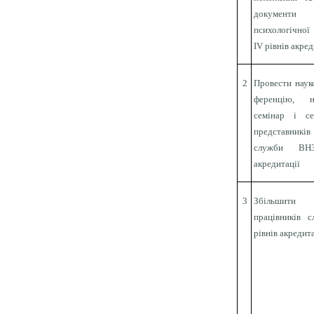
документ
психологічної
ІV рівнів акред
2
Провести наук
фе­ренцію, на
се­мі­нар і с
пред­ставник
служби ВНЗ
акредитації
3
Збільшити
працівників 
рівнів акредит