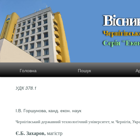
В
і
с
н
и
Ч
е
р
н
і
г
і
в
с
ь
к
С
е
р
і
я
"
Е
к
о
Головна
Пошук
Ар
УДК 378.1
І.В. Горшунова,
канд. екон. наук
Чернігівський державний технологічний університет, м. Чернігів, Укр
Є.Б. Захаров,
магістр