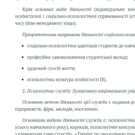
Крім
основних видів діяльності
(індивідуальне кон
особистісної і соціаль­но-психологічної спрямованості 
часу (time-менеджмент тощо).
Пріоритетними напрямами діяльності соціально-пси
соціально-психологічна адаптація студентів до нав
професійне самовизначення студентської молоді;
здоровий спосіб життя;
психологічна культура особистості [8].
2.
Психологічну службу Луганського національного ун
Основною
метою діяльності цієї служби
є надання до
підприємств, фірм, закладів, населенню.
Основними видами діяльності служби є:
психологічна
усього навчального року), корекція, психологічне консу
з елементами само сугестії», «Тренінг по оволодінню те