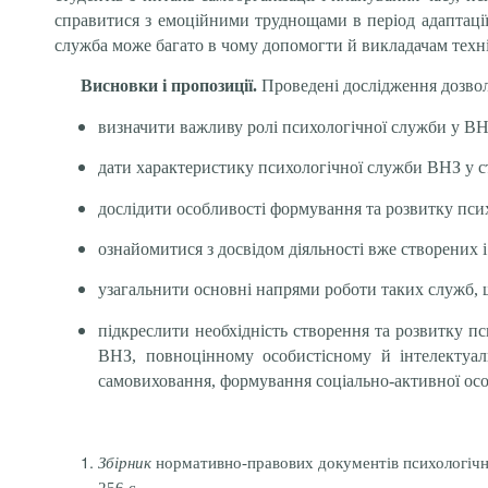
справитися з емоційними труднощами в період адаптації
служба може багато в чому допомогти й викладачам техні
Висновки і пропозиції.
Проведені дослідження дозво
визначити важливу ролі психологічної служби у ВН
дати характеристику психологічної служби ВНЗ у с
дослідити особливості формування та розвитку псих
ознайомитися з досвідом діяльності вже створених 
у
загальнити основні напрями роботи таких служб,
підкреслити необхідність створення та розвитку п
ВНЗ, повноцінному особистісному й інтелектуал
самовиховання, формування соціально-активної особ
Збірник
нормативно-правових документів психологічної 
256 с.