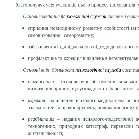
благополуччя усіх учасників цього процесу (вихованців, у
Основні завдання
психологічної служби
системи осві
сприяння повноцінному розвитку особистості (вих
самовиховання і саморозвитку;
забезпечення індивідуального підходу до кожного 
профілактика та корекція відхилень в інтелектуальн
Основні види діяльності
психологічної служби
систем
діагностика
– психологічне обстеження вихованців
визначення причин, що ускладнюють їх розвиток та
корекція
– здійснення психолого-медико-педагогічни
залежностей та правопорушень, подолання різних ф
реабілітація
– надання психолого-педагогічної д
техногенних, природних катастроф, перенесли тя
життєдіяльності;