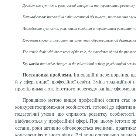
Досліджено сутність, роль, досвід створення та перспективи розвитку 
Ключові слова:
інноваційні зміни освітньої діяльності, психологічна сл
Исследовано сущность, роль, опыт создания и перспективы развития п
Ключевые слова:
инновационные изменения образовательной деятельнос
The article deals with the essence of the role, the experience of and the prospe
Key words:
innovative changes in the educational activity, psychological service
Постановка проблеми.
Інноваційні перетворення, що
й у сфері вищої професійної освіти. Зміна традиційної 
простір вимагають істотного перегляду раніше сформованих
Провідною метою вищої професійної освіти стає не 
конкурентоспроможної особистості, готової до ефективн
педагогічні умови, що сприяють розвитку особистості, 
відбуваються у професійній сфері. При цьому істотно з
останні роки активно обговорюється вченими, практикам
конференціях різного рівня. Всі вони однозначно визнаю