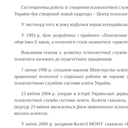
Систематична робота зі створення психологічної слу
України був створений новий підрозділ – Центр психологі
У листопаді того ж року відбулася перша всеукраїнська
У 1993 р. було розроблено і прийнято
«Положення п
обов’язки її ланок, а психологи стали називатися «практ
Важливим етапом у розвитку психологічної служби с
психологи належать до педагогічних працівників.
7 липня 1998 р. спільним наказом Міністерства осві
практичної психології і соціальної роботи
як наукову 
психологічною службою системи освіти України.
23 квітня 2004 р. уперше в історії Української дер
психологічної служби системи освіти. Колегія схвалила
(відтоді
23 квітня вважається Днем практичного психол
якісних аспектах.
У квітні 2008 р. засідання Колегії МОНУ схвалило «