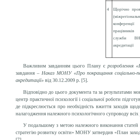
4
Щорічно пров
(міжрегіона
конференції
працівників
служби ВН
акредитації
Важливим завданням цього Плану є
розроблення «
завдання –
Наказ МОНУ «Про покращання соціально-педаг
акредитації»
від 30.12.2009 р. [5].
Відповідно до цього документа та за результатами м
центр практичної психології і соціальної роботи підготу
де підкреслюється про необхідність вжиття заходів що
налагодження належного психологічного супроводу всіх у
У подальшому з метою належного виконання статей 2
стратегію розвитку освіти» МОНУ затвердив «План заходів
[7].