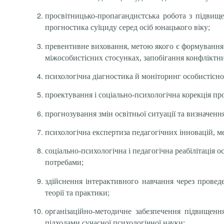
просвітницько-пропагандистська робота з підвище
прогностика суїциду серед осіб юнацького віку;
превентивне виховання, метою якого є формування 
міжособистісних стосунках, запобігання конфліктни
психологічна діагностика й моніторинг особистісног
проектування і соціально-психологічна корекція пр
прогнозування змін освітньої ситуації та визначенн
психологічна експертиза педагогічних інновацій, м
соціально-психологічна і педагогічна реабілітація 
потребами;
здійснення інтерактивного навчання через проведе
теорії та практики;
організаційно-методичне забезпечення підвищення
підходами сучасної психологічної науки;