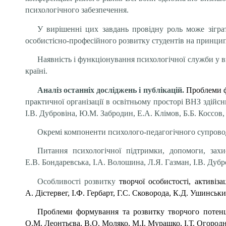
психологічного забезпечення.
У вирішенні цих завдань провідну роль може зігра
особистісно-професійного розвитку студентів на принципа
Наявність і функціонування психологічної служби у в
країні.
Аналіз останніх досліджень і публікацій.
Проблеми 
практичної організації в освітньому просторі ВНЗ здійс
І.В. Дубровіна, Ю.М. Забродин, Е.А. Клімов, Б.Б. Коссов,
Окремі компоненти психолого-педагогічного супроводу 
Питання психологічної підтримки, допомоги, захис
Е.В. Бондаревська, І.А. Волошина, Л.Я. Газман, І.В. Дубро
Особливості розвитку
творчої особистості, активіз
А. Дістервег, І.Ф. Гербарт, Г.С. Сковорода, К.Д. Ушинсь
Проблеми формування та розвитку творчого потенціал
О.М. Леонтьєва, В.О. Моляко, М.І. Мурашко, І.Т. Огородн