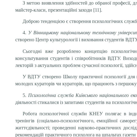
З метою виявлення здібностей до обраної професії, д
майстер-класи, презентаційні заходи [11].
Доброю тенденцією є створення психологічних служб 
4.
У Вінницькому національному технічному універси
створено Центр культурології i виховання студентів ВДТУ
Сьогодні вже розроблено концепцію психологічн
консультування студентів i спiвробiтникiв ВДТУ. Вихо
лекторій з актуальних проблем сучасної психології, здій
У ВДТУ створено Школу практичної психології для к
молодих кураторів чи кураторів, що працюють з першоку
5.
Психологічна служба Київського національного е
діяльності стикалися із запитами студентів на психологіч
Робота психологічної служби КНЕУ полягає в індиві
тренінгів (соціально-психологічного, емоційної саморе
життєдіяльності; проведенні науково-практичних дослід
рекомендацій практичного психолога на шпальтах газети 