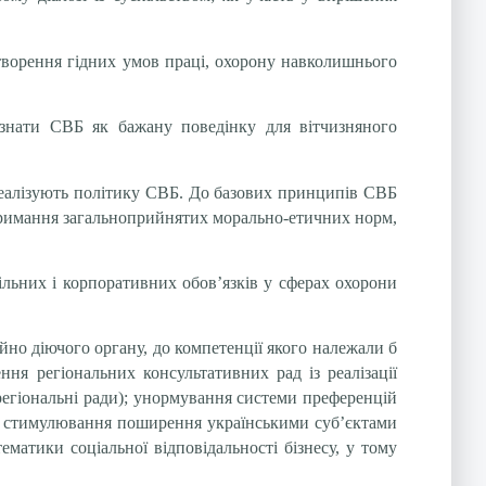
 створення гідних умов праці, охорону навколишнього
визнати СВБ як бажану поведінку для вітчизняного
 реалізують політику СВБ. До базових принципів СВБ
отримання загальноприйнятих морально-етичних норм,
пільних і корпоративних обов’язків у сферах охорони
йно діючого органу, до компетенції якого належали б
ння регіональних консультативних рад із реалізації
 регіональні ради); унормування системи преференцій
ми; стимулювання поширення українськими суб’єктами
матики соціальної відповідальності бізнесу, у тому