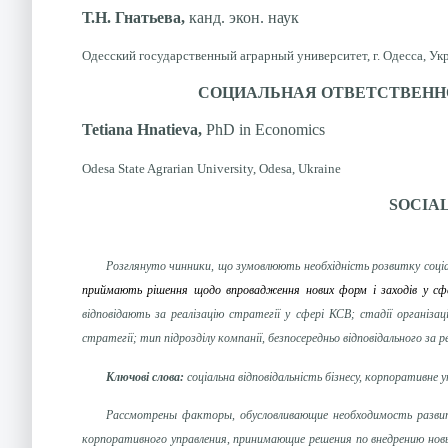
Т.Н. Гнатьева,
канд. экон. наук
Одесский государственный аграрный университет, г. Одесса, Ук
СОЦИАЛЬНАЯ ОТВЕТСТВЕНН
Tetiana Hnatieva,
PhD in Economics
Odesa State Agrarian University, Odesa, Ukraine
SOCIAL
Розглянуто чинники, що зумовлюють необхідність розвитку соціаль
приймають рішення щодо впровадження нових форм і заходів у сф
відповідають за реалізацію стратегії у сфері КСВ; стадії організац
стратегії; тип підрозділу компанії, безпосередньо відповідального за ре
Ключові слова:
соціальна відповідальність бізнесу, корпоративне 
Рассмотрены факторы, обусловливающие необходимость развит
корпоративного управления, принимающие решения по внедрению но