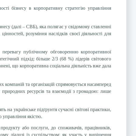
ості бізнесу в корпоративну стратегію управління
несу (далі – СВБ), яка полягає у свідомому ставленні
 цінностей, розуміння наслідків своєї діяльності для
ючи перевагу публічному обговоренню корпоративної
тегічний підхід: більше 2/3 (68 %) лідерів світового
внені, що корпоративна соціальна діяльність вже дала
ких компаній та організацій спрямовується насамперед
у природних ресурсів та взаємодії з громадою: лише
.
ь на українське підґрунтя сучасні світові практики,
о управління якістю.
 продукту або послуги, до споживачів, працівників,
ному діалозі із суспільством; як участь у вирішення