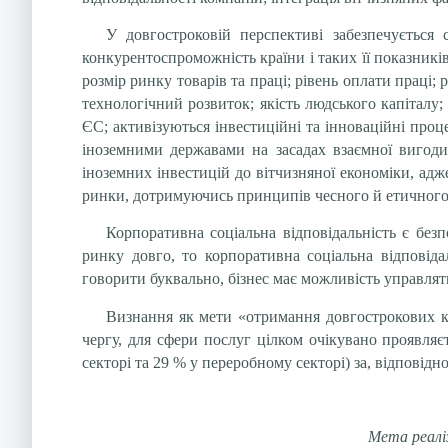
У довгостроковій перспективі забезпечується с
конкурентоспроможність країни і таких її показників
розмір ринку товарів та праці; рівень оплати праці; р
технологічний розвиток; якість людського капіталу;
ЄС; активізуються інвестиційні та інноваційні проц
іноземними державами на засадах взаємної вигоди
іноземних інвестицій до вітчизняної економіки, адж
ринки, дотримуючись принципів чесного й етичного
Корпоративна соціальна відповідальність є без
ринку довго, то корпоративна соціальна відповідал
говорити буквально, бізнес має можливість управля
Визнання як мети «отримання довгострокових к
чергу, для сфери послуг цілком очікувано проявля
секторі та 29 % у переробному секторі) за, відповідн
Мета реаліз