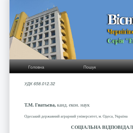
В
і
с
н
Ч
е
р
н
і
г
і
в
С
е
р
і
я
"
Головна
Пошук
УДК 658.012.32
Т.М. Гнатьєва,
канд. екон. наук
Одеський державний аграрний університет, м. Одеса, Україна
СОЦІАЛЬНА ВІДПОВІДАЛ