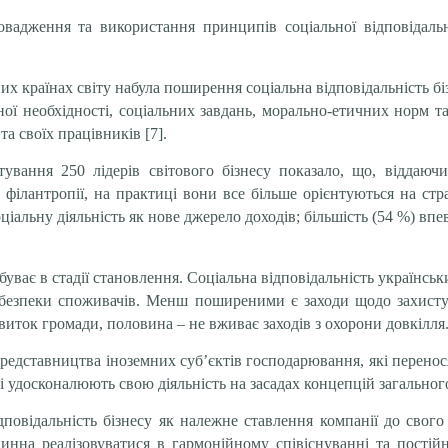
вадження та використання принципів соціальної відповідальн
х країнах світу набула поширення соціальна відповідальність біз
ної необхідності, соціальних завдань, морально-етичних норм та
та своїх працівників [7].
питування 250 лідерів світового бізнесу показало, що, відда
 філантропії, на практиці вони все більше орієнтуються на стра
іальну діяльність як нове джерело доходів; більшість (54 %) впе
.
ебуває в стадії становлення. Соціальна відповідальність українсь
 і безпеки споживачів. Менш поширеними є заходи щодо захист
звиток громади, половина – не вживає заходів з охорони довкілля
редставництва іноземних суб’єктів господарювання, які переносят
які удосконалюють свою діяльність на засадах концепцій загальног
дповідальність бізнесу як належне ставлення компанії до свого
винна реалізовуватися в гармонійному спів­існуванні та постій