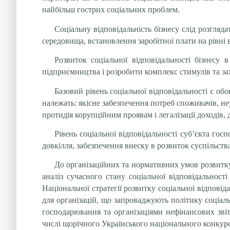
найбільш гострих соціальних проблем.
Соціальну відповідальність бізнесу слід розгляд
середовища, встановлення заробітної плати на рівні 
Розвиток соціальної відповідальності бізнесу
підприємництва і розробити комплекс стимулів та захо
Базовий рівень соціальної відповідальності є о
належать: якісне забезпечення потреб споживачів, 
протидія корупційним проявам і легалізації доходів, 
Рівень соціальної відповідальності суб’єкта гос
довкілля, забезпечення внеску в розвиток суспільств
До організаційних та нормативних умов розвитку 
аналіз сучасного стану соціальної відповідальност
Національної стратегії розвитку соціальної відпові
для організацій, що запроваджують політику соціал
господарювання та організаціями нефінансових звіт
числі щорічного Українського національного конкурс