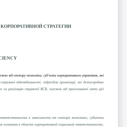
КОРПОРАТИВНОЙ СТРАТЕГИИ
CIENCY
алежно від сектору економіки; с
уб'єкти корпоративного управління, які
ціальної відповідальності; підрозділи організації, які безпосередньо
ого за реалізацію стратегії КСВ, залежно від проголошеної мети цієї
й ответственности в зависимости от сектора экономики; субъекты
ия компании в области корпоративной социальной ответственности;