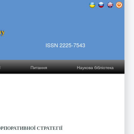
т
у
ISSN 2225-7543
ї
Питання
Наукова бібліотека
РПОРАТИВНОЇ СТРАТЕГІЇ