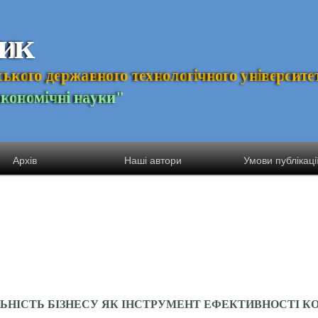
и
к
с
ь
к
о
г
о
д
е
р
ж
а
в
н
о
г
о
т
е
х
н
о
л
о
г
і
ч
н
о
г
о
у
н
і
в
е
р
с
и
т
е
Е
к
о
н
о
м
і
ч
н
і
н
а
у
к
и
"
Архів
Наші автори
Умови публікаці
ЬНІСТЬ БІЗНЕСУ ЯК ІНСТРУМЕНТ ЕФЕКТИВНОСТІ КО