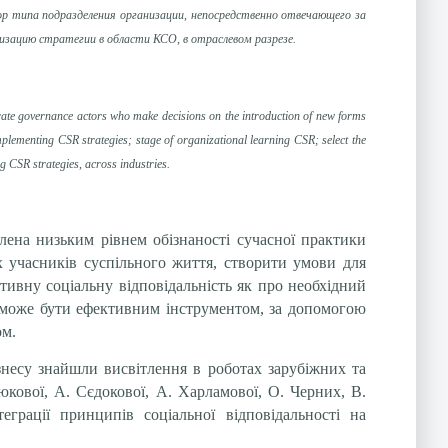
р типа подразделения организации, непосредственно отвечающего за
изацию стратегии в области КСО, в отраслевом разрезе.
rporate governance actors who make decisions on the introduction of new forms
implementing CSR strategies; stage of organizational learning CSR; select the
ng CSR strategies, across industries.
влена низьким рівнем обізнаності сучасної практики
сіх учасників суспільного життя, створити умови для
тивну соціальну відповідальність як про необхідний
су може бути ефективним інструментом, за допомогою
ом.
ізнесу знайшли висвітлення в роботах зарубіжних та
юкової, А. Сєдокової, А. Харламової, О. Черних, В.
рації принципів соціальної відповідальності на