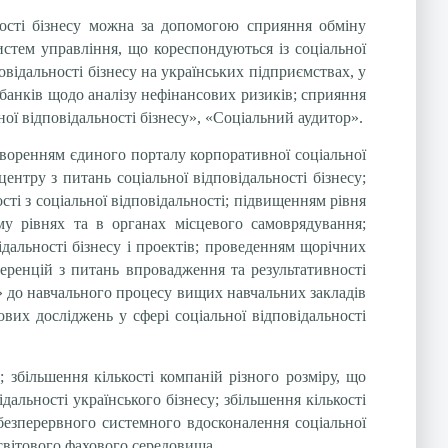
льності бізнесу можна за допомогою сприяння обміну
истем управління, що кореспондуються із соціальної
відальності бізнесу на українських підприємствах, у
а банків щодо аналізу нефінансових ризиків; сприяння
ної відповідальності бізнесу», «Соціальний аудитор».
створенням єдиного порталу корпоративної соціальної
нтру з питань соціальної відповідальності бізнесу;
і з соціальної відповідальності; підвищенням рівня
ому рівнях та в органах місцевого самоврядування;
дальності бізнесу і проектів; проведенням щорічних
ференцій з питань впровадження та результативності
у» до навчального процесу вищих навчальних закладів
вих досліджень у сфері соціальної відповідальності
збільшення кількості компаній різного розміру, що
дальності українського бізнесу; збільшення кількості
 безперервного системного вдосконалення соціальної
 світового фахового середовища.