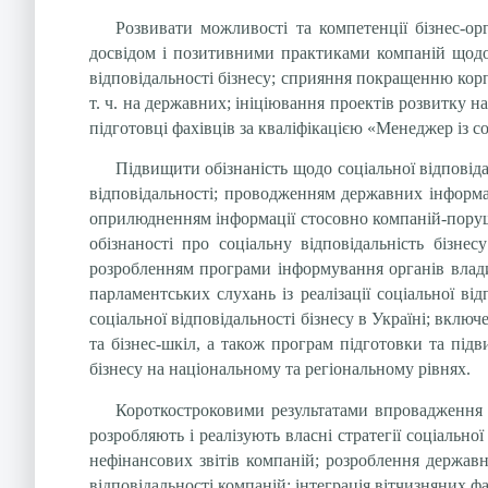
Розвивати можливості та компетенції бізнес-ор
досвідом і позитивними практиками компаній щодо с
відповідальності бізнесу; сприяння покращенню корп
т. ч. на державних; ініціювання проектів розвитку н
підготовці фахівців за кваліфікацією «Менеджер із со
Підвищити обізнаність щодо соціальної відповіда
відповідальності; проводженням державних інформац
оприлюдненням інформації стосовно компаній-порушн
обізнаності про соціальну відповідальність бізне
розробленням програми інформування органів влади 
парламентських слухань із реалізації соціальної в
соціальної відповідальності бізнесу в Україні; вкл
та бізнес-шкіл, а також програм підготовки та під
бізнесу на національному та регіональному рівнях.
Короткостроковими результатами впровадження С
розробляють і реалізують власні стратегії соціально
нефінансових звітів компаній; розроблення державн
відповідальності компаній; інтеграція вітчизняних фа