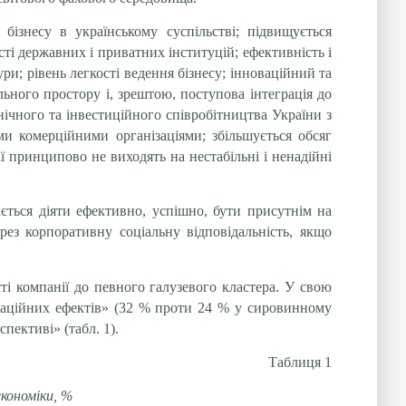
 бізнесу в українському суспільстві; підвищується
сті державних і приватних інституцій; ефективність і
тури; рівень легкості ведення бізнесу; інноваційний та
льного простору і, зрештою, поступова інтеграція до
нічного та інвестиційного співробітництва України з
и комерційними організаціями; збільшується обсяг
ї принципово не виходять на нестабільні і ненадійні
ається діяти ефективно, успішно, бути присутнім на
ерез корпоративну соціальну відповідальність, якщо
і компанії до певного галузевого кластера. У свою
утаційних ефектів» (32 % проти 24 % у сировинному
пективі» (табл. 1).
Таблиця 1
економіки, %