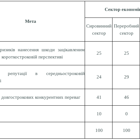
Сектор економі
Мета
Сировинний
Переробний
сектор
сектор
ризиків нанесення шкоди зацікавленим
25
25
 короткостроковій перспективі
у репутації в середньостроковій
24
29
і
довгострокових конкурентних переваг
41
46
10
0
100
100