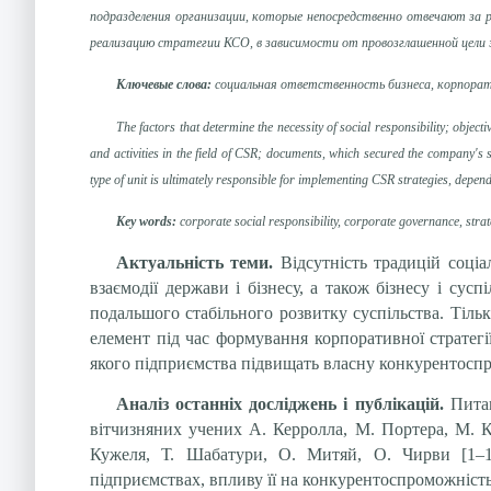
подразделения организации, которые непосредственно отвечают за 
реализацию стратегии КСО, в зависимости от провозглашенной цели 
Ключевые слова:
социальная ответственность бизнеса, корпорат
The factors that determine the necessity of social responsibility; obje
and activities in the field of CSR; documents, which secured the company's s
type of unit is ultimately responsible for implementing CSR strategies, dependi
Key words:
corporate social responsibility, corporate governance, stra
Актуальність теми.
Відсутність традицій соці
взаємодії держави і бізнесу, а також бізнесу і сус
подальшого стабільного розвитку суспільства. Тіль
елемент під час формування корпоративної стратегі
якого підприємства підвищать власну конкурентоспром
Аналіз останніх досліджень і публікацій.
Питан
вітчизняних учених А. Керролла, М. Портера, М. Кр
Кужеля, Т. Шабатури, О. Митяй, О. Чирви [1–13
підприємствах, впливу її на конкурентоспроможність 