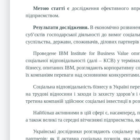
Метою статті є
дослідження
ефективного впро
підприємством.
Результати дослідження.
В економічно розвинени
суб’єктів господарської діяльності до вимог соціаль
суспільства, держави, споживачів, ділових партнерів 
Проведене IBM Institute for Business Value о
соціальної відповідальності (далі – КСВ) у термінах
бізнесу, опитаних IBM, розглядають корпоративну соц
їх компаніям переваги над основними конкурентами
Соціальна відповідальність бізнесу в Україні пер
на трудові відносини і заходи із захисту здоров’я
третина компаній здійснює соціальні інвестиції в ро
Найбільш активними в цій сфері є, насамперед, п
а також великі та середні вітчизняні підприємства, 
Українські дослідники розглядають соціальну ві
партнерів; як її активна соціальна позиція, яка по