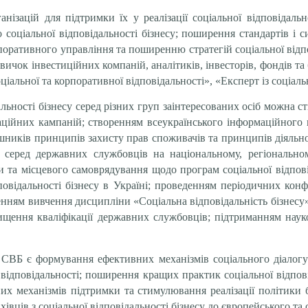
ганізацій для підтримки їх у реалізації соціальної відповіда
оціальної відповідальності бізнесу; поширення стандартів і с
оративного управління та поширенню стратегій соціальної відпо
авичок інвестиційних компаній, аналітиків, інвесторів, фондів т
ціальної та корпоративної відповідальності», «Експерт із соціаль
льності бізнесу серед різних груп заінтересованих осіб можна 
ійних кампаній; створенням всеукраїнського інформаційного це
иків принципів захисту прав споживачів та принципів діяльност
су серед державних службовців на національному, регіональн
та місцевого самоврядування щодо програм соціальної відпові
ідповідальності бізнесу в Україні; проведенням періодичних кон
юченням вивчення дисципліни «Соціальна відповідальність бізнес
вищення кваліфікації державних службовців; підтриманням науко
ВБ є формування ефективних механізмів соціального діалогу; 
ї відповідальності; поширення кращих практик соціальної відпові
их механізмів підтримки та стимулювання реалізації політики
хівців з соціальної відповідальності бізнесу до європейського та