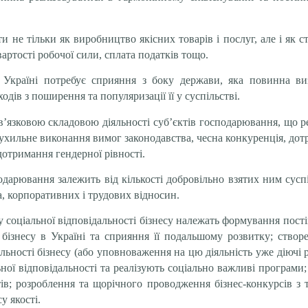
ати не тільки як виробництво якісних товарів і послуг, але і як
вартості робочої сили, сплата податків тощо.
 в Україні потребує сприяння з боку держави, яка повинна 
дів з поширення та популяризації її у суспільстві.
бов’язковою складовою діяльності суб’єктів господарювання, що
неухильне виконання вимог законодавства, чесна конкуренція, д
дотримання гендерної рівності.
подарювання залежить від кількості добровільно взятих ним сус
а, корпоративних і трудових відносин.
соціальної відповідальності бізнесу належать формування пості
і бізнесу в Україні та сприяння її подальшому розвитку; створе
дальності бізнесу (або уповноваження на цю діяльність уже діючі
ьної відповідальності та реалізують соціально важливі програ
ів; розроблення та щорічного проводження бізнес-конкурсів з те
у якості.