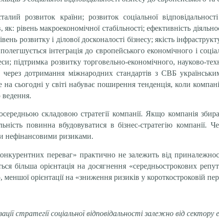
талий розвиток країни; розвиток соціальної відповідальності
, як: рівень макроекономічної стабільності; ефективність діяльно
івень розвитку і ділової досконалості бізнесу; якість інфраструк
 полегшується інтеграція до європейського економічного і соціа
еси; підтримка розвитку торговельно-економічного, науково-тех
 через дотримання міжнародних стандартів з СВБ українським
е на сьогодні у світі набуває поширення тенденція, коли компані
 ведення.
посередньою складовою стратегії компанії. Якщо компанія збир
ьність повинна вбудовуватися в бізнес-стратегію компанії. Ч
ти нефінансовими ризиками.
онкурентних переваг» практично не залежить від приналежност
ється більша орієнтація на досягнення «середньострокових реп
о, меншої орієнтації на «зниження ризиків у короткостроковій перс
ації стратегії соціальної відповідальності залежно від сектору 