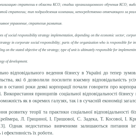
реализацию стратегии в области КСО; стадии организационного обучения КСО; выбо
этой стратегии; тип подразделения компании, непосредственно отвечающего за реал
ивное управление, стратегия развития.
ctives of social responsibility strategy implementation, depending on the economic sector; co
trategy in corporate social responsibility; parts of the organization who is responsible for 
ng on the stated objective of the strategy; type of unit is ultimately responsible for implementi
tegy of development.
ально відповідального ведення бізнесу в Україні до тепер зумо
пільства, які б дозволили посилити взаємну відповідальність у
ки в останні роки деякі корпорації почали говорити про корпора
ї. Використання принципів соціальної відповідальності бізне
ожність як в окремих галузях, так і в сучасній економіці загал
ня розвитку теорії та практики соціальної відповідальності б
еймера, Л. Грициної, І. Гришової, С. Задека, Т. Косової, І. Кр
]. Однак недостатньо вивченими залишаються питання інтег
і ефективність їх роботи.