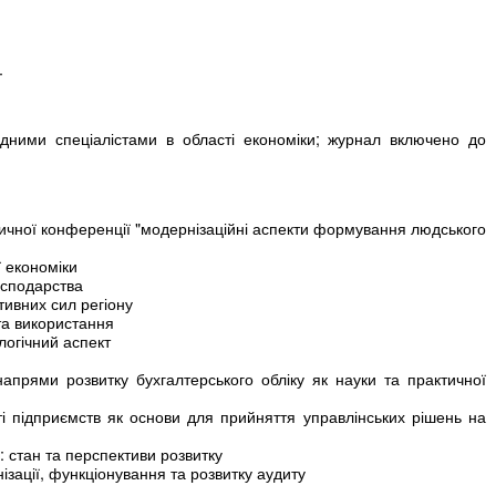
.
відними спеціалістами в області економіки; журнал включено до
ичної конференції "модернізаційні аспекти формування людського
ї економіки
осподарства
ивних сил регіону
та використання
логічний аспект
апрями розвитку бухгалтерського обліку як науки та практичної
ті підприємств як основи для прийняття управлінських рішень на
: стан та перспективи розвитку
ізації, функціонування та розвитку аудиту