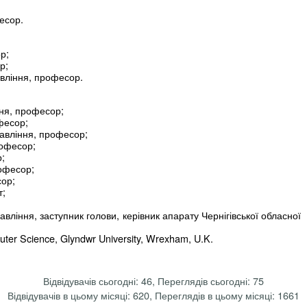
есор.
р;
р;
авління, професор.
ння, професор;
фесор;
равління, професор;
рофесор;
р;
рофесор;
сор;
т;
;
авління, заступник голови, керівник апарату Чернігівської обласної
uter Science, Glyndwr University, Wrexham, U.K.
Відвідувачів сьогодні: 46, Переглядів сьогодні: 75
Відвідувачів в цьому місяці: 620, Переглядів в цьому місяці: 1661