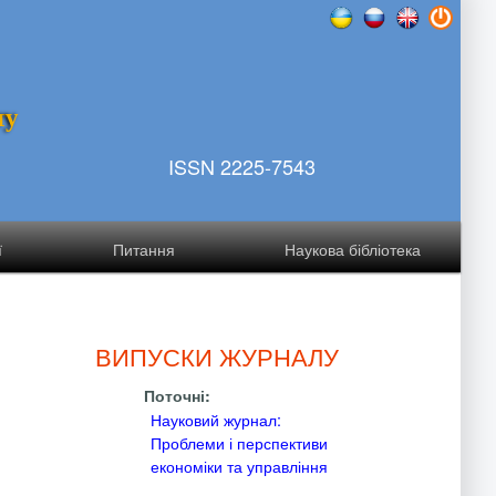
т
у
ISSN 2225-7543
ї
Питання
Наукова бібліотека
ВИПУСКИ ЖУРНАЛУ
Поточні:
Науковий журнал:
Проблеми і перспективи
економіки та управління