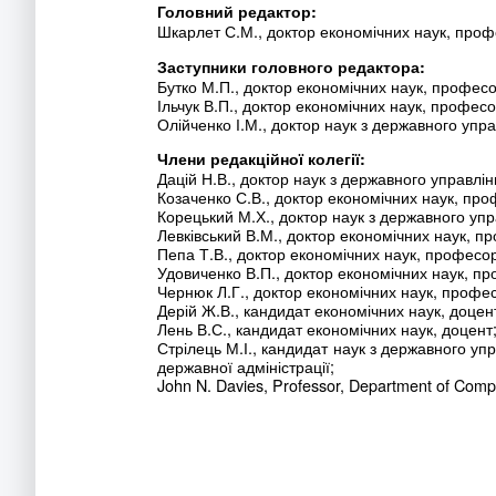
Головний редактор:
Шкарлет С.М., доктор економічних наук, проф
Заступники головного редактора:
Бутко М.П., доктор економічних наук, професо
Ільчук В.П., доктор економічних наук, професо
Олійченко І.М., доктор наук з державного упр
Члени редакційної колегії:
Дацій Н.В., доктор наук з державного управлі
Козаченко С.В., доктор економічних наук, про
Корецький М.Х., доктор наук з державного уп
Левківський В.М., доктор економічних наук, п
Пепа Т.В., доктор економічних наук, професо
Удовиченко В.П., доктор економічних наук, п
Чернюк Л.Г., доктор економічних наук, профе
Дерій Ж.В., кандидат економічних наук, доцен
Лень В.С., кандидат економічних наук, доцент
Стрілець М.І., кандидат наук з державного упр
державної адміністрації;
John N. Davies, Professor, Department of Comp