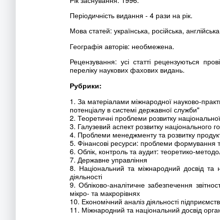
Періодичність видання - 4 рази на рік.
Мова статей: українська, російська, англійська
Географія авторів: необмежена.
Рецензування: усі статті рецензуються про
переліку наукових фахових видань.
Рубрики:
1. За матеріалами міжнародної науково-практ
потенціалу в системі державної служби"
2. Теоретичні проблеми розвитку національно
3. Галузевий аспект розвитку національного г
4. Проблеми менеджменту та розвитку продукт
5. Фінансові ресурси: проблеми формування 
6. Облік, контроль та аудит: теоретико-методо
7. Державне управління
8. Національний та міжнародний досвід та н
діяльності
9. Обліково-аналітичне забезпечення звітнос
мікро- та макрорівнях
10. Економічний аналіз діяльності підприємств
11. Міжнародний та національний досвід орган