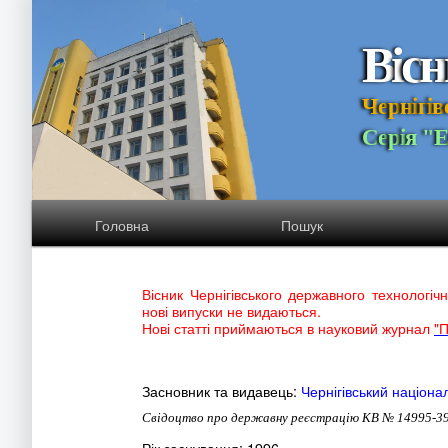
В
і
с
н
Ч
е
р
н
і
г
і
в
С
е
р
і
я
"
Головна
Пошук
Вісник Чернігівського державного технологіч
нові випуски не видаються.
Нові статті приймаються в науковий журнал
"П
Засновник та видавець:
Чернігівський націона
Свідоцтво про державну реєстрацію КВ № 14995-396
Рік заснування: 1996.