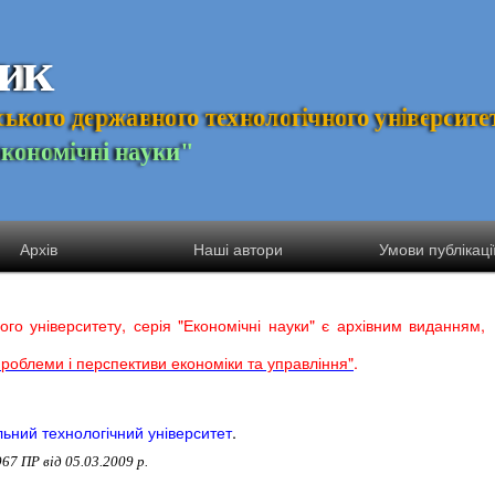
и
к
с
ь
к
о
г
о
д
е
р
ж
а
в
н
о
г
о
т
е
х
н
о
л
о
г
і
ч
н
о
г
о
у
н
і
в
е
р
с
и
т
е
Е
к
о
н
о
м
і
ч
н
і
н
а
у
к
и
"
Архів
Наші автори
Умови публікаці
ного університету, серія "Економічні науки" є архівним виданням,
роблеми і перспективи економіки та управління"
.
льний технологічний університет
.
7 ПР від 05.03.2009 р.