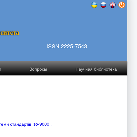
р
с
и
т
е
т
а
ISSN 2225-7543
и
Вопросы
Научная библиотека
еми стандартів iso-9000 .