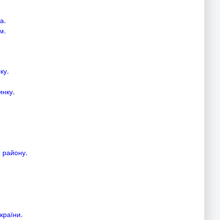
а.
м.
ку.
инку.
о району.
країни.