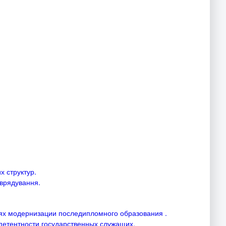
х структур.
оврядування.
ях модернизации последипломного образования .
петентности государственных служащих.