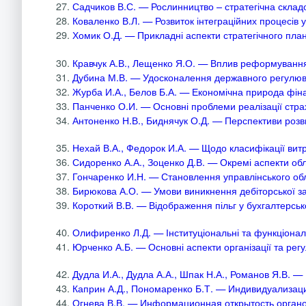
27.
Садчиков В.С. — Рослинництво – стратегічна складо
28.
Коваленко В.Л. — Розвиток інтеграційних процесів у
29.
Хомик О.Д. — Прикладні аспекти стратегічного план
30.
Кравчук А.В., Лещенко Я.О. — Вплив реформування 
31.
Дубина М.В. — Удосконалення державного регулюва
32.
Журба И.А., Белов Б.А. — Економічна природа фіна
33.
Панченко О.И. — Основні проблеми реалізації страх
34.
Антоненко Н.В., Биднячук О.Д. — Перспективи розви
35.
Нехай В.А., Федорок И.А. — Щодо класифікації витр
36.
Сидоренко А.А., Зоценко Д.В. — Окремі аспекти облі
37.
Гончаренко И.Н. — Становлення управлінського облі
38.
Бирюкова А.О. — Умови виникнення дебіторської за
39.
Короткий В.В. — Відображення пільг у бухгалтерсько
40.
Олифиренко Л.Д. — Інституціональні та функціонал
41.
Юрченко А.Б. — Основні аспекти організації та рег
42.
Дудла И.А., Дудла А.А., Шпак Н.А., Романов Я.В. —
43.
Каприн А.Д., Пономаренко Б.Т. — Индивидуализац
44.
Огнева В.В. — Информационная открытость органо