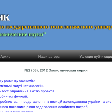
и
к
г
о
г
о
с
у
д
а
р
с
т
в
е
н
н
о
г
о
т
е
х
н
о
л
о
г
и
ч
е
с
к
о
г
о
у
н
и
в
е
н
о
м
и
ч
е
с
к
и
е
н
а
у
к
и
"
Архив
Наши авторы
Условия публикаци
№2 (58), 2012 Экономическая серия
у розвитку економіки .
ітньої галузі «технології».
вості управління якістю проектів .
обничих функцій.
робництва – представлення з позицій законодавства україни та сист
ного показника рівня задоволення особистих потреб .
 у сучасних умовах .