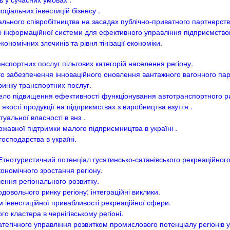
ціальних інвестицій бізнесу .
льного співробітництва на засадах публічно-приватного партнерств
інформаційної системи для ефективного управління підприємство
номічних злочинів та рівня тінізації економіки.
спортних послуг пільгових категорій населення регіону.
о забезпечення інноваційного оновлення вантажного вагонного пар
 ринку транспортних послуг.
ло підвищення ефективності функціонування автотранспортного р
кості продукції на підприємствах з виробництва взуття .
уальної власності в внз .
жавної підтримки малого підприємництва в україні .
господарства в україні.
Етнотуристичний потенціал гусятинсько-сатанівського рекреаційног
ономічного зростання регіону.
ення регіонального розвитку.
довольчого ринку регіону: інтеграційні виклики.
м інвестиційної привабливості рекреаційної сфери.
о кластера в чернігівському регіоні.
тегічного управління розвитком промислового потенціалу регіонів у