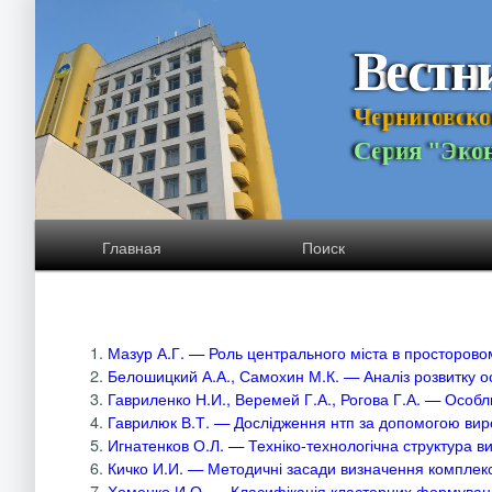
В
е
с
т
н
Ч
е
р
н
и
г
о
в
с
к
о
С
е
р
и
я
"
Э
к
о
Главная
Поиск
1.
Мазур А.Г. — Роль центрального міста в просторовом
2.
Белошицкий А.А., Самохин М.К. — Аналіз розвитку осв
3.
Гавриленко Н.И., Веремей Г.А., Рогова Г.А. — Особли
4.
Гаврилюк В.Т. — Дослідження нтп за допомогою вир
5.
Игнатенков О.Л. — Техніко-технологічна структура ви
6.
Кичко И.И. — Методичні засади визначення комплекс
7.
Хоменко И.О. — Класифікація кластерних формувань