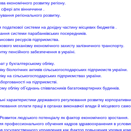
ва економічного розвитку регіону.
 сфері апк вінниччини .
ування регіонального розвитку.
податкової системи на дохідну частину місцевих бюджетів .
ння системи парабанківських посередників.
нсових ресурсів підприємства.
ового механізму економічного захисту залізничного транспорту.
тку пенсійного забезпечення в україні.
ат у бухгалтерському обліку.
ку біологічних активів сільськогосподарських підприємств україни.
ку на сільськогосподарських підприємствах україни.
боргованості на підприємстві.
му обліку об’єднань співвласників багатоквартирних будинків.
ьні характеристики державного регулювання розвитку корпоративни
улювання оплати праці в органах виконавчої влади й місцевого сам
 Розвиток людського потенціалу як фактор економічного зростання.
ия профессионального обучения кадров здравоохранения в услови
в государственного управления как фактор повышения уровня ком