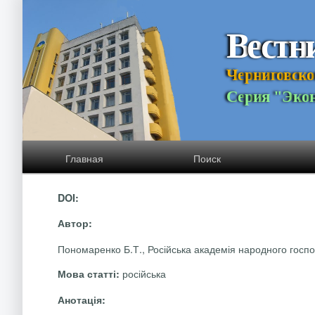
В
е
с
т
н
Ч
е
р
н
и
г
о
в
с
к
о
С
е
р
и
я
"
Э
к
о
Главная
Поиск
DOI:
Автор:
Пономаренко Б.Т., Російська академія народного госпо
російська
Мова статті:
Анотація: