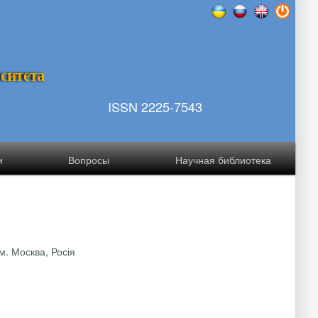
р
с
и
т
е
т
а
ISSN 2225-7543
и
Вопросы
Научная библиотека
м. Москва, Росія