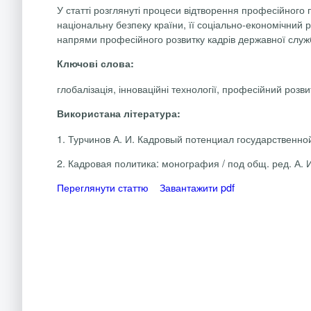
У статті розглянуті процеси відтворення професійного
національну безпеку країни, її соціально-економічний 
напрями професійного розвитку кадрів державної служ
Ключові слова:
глобалізація, інноваційні технології, професійний розв
Використана література:
1.
Турчинов А. И. Кадровый потенциал государственной
2.
Кадровая политика: монография / под общ. ред. А. И.
Переглянути статтю
Завантажити pdf