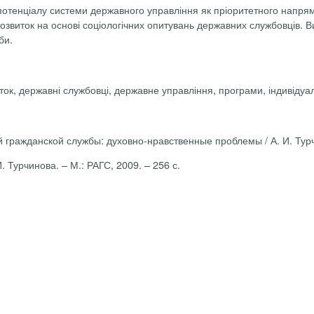
 потенціалу системи державного управління як пріоритетного напря
розвиток на основі соціологічних опитувань державних службовців. В
би.
иток, державні службовці, державне управління, програми, індивідуа
 гражданской службы: духовно-нравственные проблемы / А. И. Турчи
 Турчинова. – М.: РАГС, 2009. – 256 с.