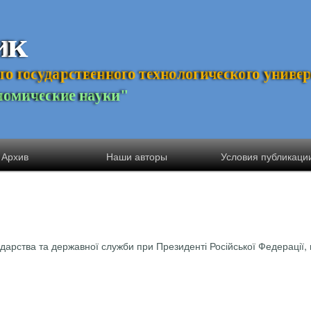
и
к
г
о
г
о
с
у
д
а
р
с
т
в
е
н
н
о
г
о
т
е
х
н
о
л
о
г
и
ч
е
с
к
о
г
о
у
н
и
в
е
н
о
м
и
ч
е
с
к
и
е
н
а
у
к
и
"
Архив
Наши авторы
Условия публикаци
дарства та державної служби при Президенті Російської Федерації, 