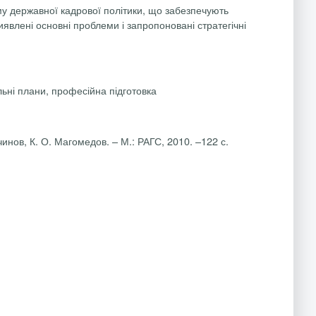
му державної кадрової політики, що забезпечують
иявлені основні проблеми і запропоновані стратегічні
льні плани, професійна підготовка
нов, К. О. Магомедов. – М.: РАГС, 2010. –122 с.