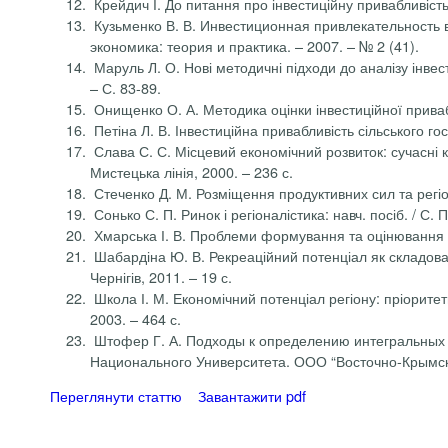
Крейдич І. До питання про інвестиційну привабливість р
Кузьменко В. В. Инвестиционная привлекательность в 
экономика: теория и практика. – 2007. – № 2 (41).
Маруль Л. О. Нові методичні підходи до аналізу інвести
– С. 83-89.
Онищенко О. А. Методика оцінки інвестиційної привабли
Петіна Л. В. Інвестиційна привабливість сільського госп
Слава С. С. Місцевий економічний розвиток: сучасні ко
Мистецька лінія, 2000. – 236 с.
Стеченко Д. М. Розміщення продуктивних сил та регіоналі
Сонько С. П. Ринок і регіоналістика: навч. посіб. / С. П
Хмарська І. В. Проблеми формування та оцінювання інве
Шабардіна Ю. В. Рекреаційний потенціал як складова 
Чернігів, 2011. – 19 с.
Школа І. М. Економічний потенціал регіону: пріоритети 
2003. – 464 с.
Штофер Г. А. Подходы к определению интегральных п
Национального Университета. ООО “Восточно-Крымс
Переглянути статтю
Завантажити pdf