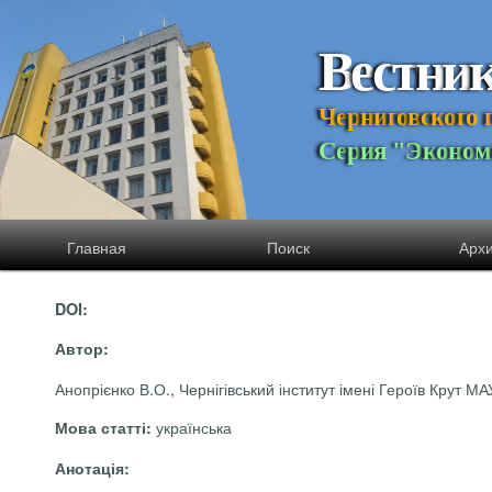
В
е
с
т
н
и
Ч
е
р
н
и
г
о
в
с
к
о
г
о
С
е
р
и
я
"
Э
к
о
н
о
м
Главная
Поиск
Арх
DOI:
Автор:
Анопрієнко В.О., Чернігівський інститут імені Героїв Крут МАУ
українська
Мова статті:
Анотація: