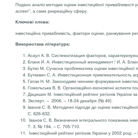
Подано аналіз методик оцінки інвестиційної привабливості р
аспект”, а саме рекреаційну сферу.
Ключові слова:
інвестиційна привабливість, фактори оцінки, ранжування ре
Використана література:
Асаул А. В. Систематизация факторов, характеризующи
Бланк И. А. Инвестиционный менеджмент / И. А. Бланк.
Бутко М. Сучасна проблематика оцінки інвестиційної пр
Буткевич С. А. Инвестиционная привлекательность аграр
Гапак Н. М. Законодавчі чинники формування інвестицій
Гомельська В. В. Організаційно-економічні аспекти пол
Дацишин М. Інвестиційний рейтинг регіонів України за 
Эксперт. – 2006. – 18-24 декабря (№ 49).
Іванов С. В. Методичні підходи до оцінки інвестиційної 
С. 626-632.
Іванов С. В. Визначення інтегрального показника інвест
Т. 3. № 194. – С. 705-710.
Інвестиційний рейтинг регіонів України у 2002 році. –