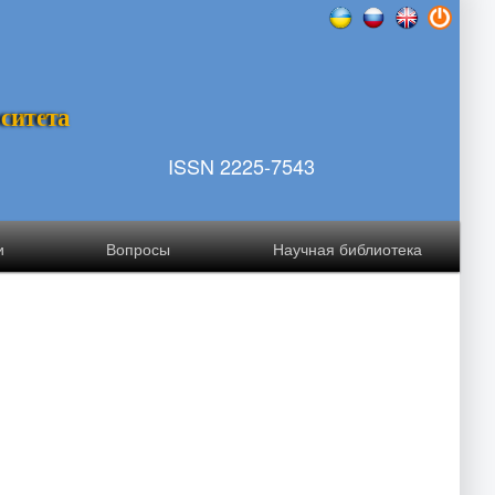
р
с
и
т
е
т
а
ISSN 2225-7543
и
Вопросы
Научная библиотека