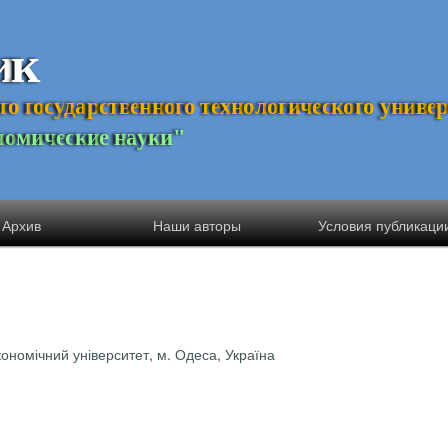
и
к
г
о
г
о
с
у
д
а
р
с
т
в
е
н
н
о
г
о
т
е
х
н
о
л
о
г
и
ч
е
с
к
о
г
о
у
н
и
в
е
н
о
м
и
ч
е
с
к
и
е
н
а
у
к
и
"
Архив
Наши авторы
Условия публикаци
ономічний університет, м. Одеса, Україна