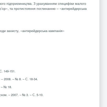
лого підприємництва. З урахуванням специфіки малого
р’єр», та протистояння поглинанню – «антирейдерська
тоди захисту, «антирейдерська кампанія»
С. 149-151.
 2008. – № 8. – С. 18-34.
 – № 18.
м. – 2007. – № 3. – С. 5-10.