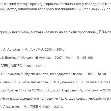
фективних методів протидії ворожим поглинанням у середовищі ма
вний, метод запобігання ворожому поглинанню – «інформаційний ба
ворожих поглинань, методи «захисту до та після пропозиції», PR-ме
 А. Астахов. – М. : ЭКСМО, 2008. – 240 с.
. І. Бєліков // Юридичний журнал. – 2007. – № 4. – С. 105-109.
СПЕЦ-АДРЕС, 2005. – 140 с.
. Бочарова // Підприєм­ництво, господарство і право. – 2009. – № 10. – 
ний / И. В. Гетьман-Павлова, Е. В. Цыганкова, В. В. Шахова // Юрист. –
ю України 16 січня 2003 р. // Відомості Верховної Ради України. – 2003.
от риска враждебного поглощения / Е. С. Демидова // Управление риско
. Лазуренко. – М. : ТУКБИ, 2009. – 230 с.