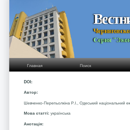
В
е
с
т
н
Ч
е
р
н
и
г
о
в
с
к
о
С
е
р
и
я
"
Э
к
о
Главная
Поиск
DOI:
Автор:
Шевченко-Перепьолкіна Р.І., Одеський національний ек
українська
Мова статті:
Анотація: