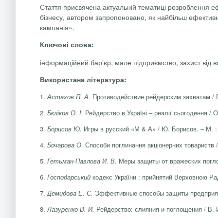
Стаття присвячена актуальній тематиці розроблення е
бізнесу, автором запропоновано, як найбільш ефекти
кампанія».
Ключові слова:
інформаційний бар’єр, мале підприємство, захист від 
Використана література:
1.
Астахов П.
А.
Противодействие рейдерским захватам / П.
2.
Бєліков О. І.
Рейдерство в Україні – реалії сьогодення / О
3.
Борисов Ю.
Игры в русский «М & А» / Ю. Борисов. – М.
:
4.
Бочарова О.
Способи поглинання акціонерних товариств / О
5.
Гетьман
-
Павлова И.
В.
Меры защиты от вражеских поглоще
6.
Господарський
кодекс України : прийнятий Верховною Радо
7.
Демидова Е. С.
Эффективные способы защиты предприятия 
8.
Лазуренко В.
И.
Рейдерство: слияния и поглощения / В. И