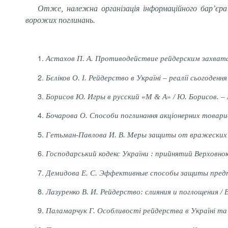
Отже, належна організація інформаційного бар’єра
ворожих поглинань.
Астахов П.
А.
Противодействие рейдерским захват
Бєліков О. І.
Рейдерство в Україні – реалії сьогодення 
Борисов Ю.
Игры в русский «М &
А»
/
Ю. Борисов
.
–
Бочарова О.
Способи поглинання
акціонерних товари
Гетьман
-
Павлова И.
В.
Меры защиты от вражеских 
Господарський
кодекс України : прийнятий Верховною 
Демидова Е. С.
Эффективные способы защиты предп
Лазуренко В.
И.
Рейдерство: слияния и поглощения / В
Паламарчук Г.
Особливості рейдерства в Україні та