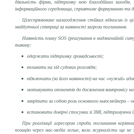
діяльність фірми, підтримку нею благодійних заходів
інформаційного середовища, сприятиме формуванню та дій
Цілеспрямоване налагодження стійких відносин із ц
майбутньої співпраці за наявності загрози поглинання.
Наявність плану SOS (реагування в надзвичайній ситуа
такому:
одержати підтримку громадськості;
впливати на хід судових розглядів;
відключити (за його наявності) на час «чужий» ад
мотивувати опонентів до досягнення компромісу на
закріпити за собою роль основного ньюсмейкера – ос
встановити довірчі стосунки зі ЗМІ, підтримуючи їх
При реалізації агресором спроби поглинання кері
позицію через мас-медіа легше, коли журналісти ще не