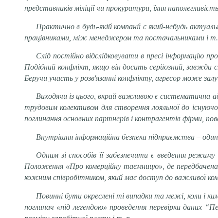
представників
міліції
чи прокуратури
,
їхня наполегливіст
Практично в будь-якій компанії є який-небудь актуа
працівниками, між менеджером та постачальниками і т.
Слід постійно відслідковувати в пресі інформацію п
Подібний конфлікт, якщо він досить серйозний, завжди с
Беручи участь у розв'язанні конфлікту, агресор може за
Виходячи із цього, вкрай важливою є систематична а
трудовим колективом для створення лояльної до існую
поглинання основних партнерів і контрагентів фірми, пове
Внутрішня інформаційна безпека підприємства – один 
Одним зі способів її забезпечити є введення режим
Положення «Про комерційну таємницю», де передбачена і
кожним співробітником, який має доступ до важливої коме
Повинні бути окреслені ті випадки та межі, коли і 
поглинач «під легендою» проведення перевірки даних “