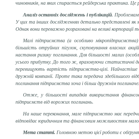
чиновників, на яких спирається рейдерська практика. Це
Аналіз останніх досліджень і публікацій
. Проблемам 
У цих та інших дослідженнях детально представлені як
м
Однак вони переважно розраховані на великі корпорації та
Малі підприємства (а особливо мікропідприємства
більшість отруйних пігулок, скуповування власних акц
настання ризику поглинання. Для більшості малих (особл
усього прибутку. До того ж, враховуючи статистичні дані
перевищують вартість підприємства-цілі.
Найчастіше з
дружній компанії. Проте така передача здебільшого ві
поглинання підприємства хоча і більш дружнім поглиначем
Отже, у більшості випадків використання фінансов
підприємств від ворожих поглинань.
На наше переконання, мале підприємство має передчас
відповідає юридичним та фінансовим можливостям малог
Мета
статті.
Головною метою цієї роботи є обґрунт