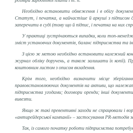
розміри заробітної плати і т. п.
Необхідно встановити обмеження і в обігу докумен
Статут, і печатка, а найчастіше й аркуші з підписом 
заперечити в суді (тому що й підпис, і печатка на них спр
У практиці зустрічаються випадки, коли топ-менедже
зміст установчих документів, баланс підприємства та ін
З цією ж метою необхідно встановити належний контр
журнал обліку доручень, а також залишати їх копії). П
коштовним листом з описом вкладення.
Крім того, необхідно визначити місце зберіганн
правовстановлюючих документів на активи, що належать 
підприємства угодами; договори оренди; інші документ
вивезти.
Якщо ж такі превентивні заходи не спрацювали і вор
«антирейдерської кампанії» – застосування PR-методів з
Так, із самого початку роботи підприємства потребує