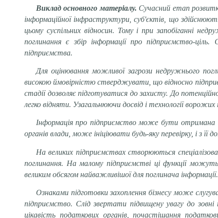
Виклад основного матеріалу.
Сучасний етап розвитку
інформаційної інфраструктури, суб'єктів, що здійснюю
цьому суспільних відносин. Тому і при запобіганні нед
поглинання є збір інформації про підприємство-ціль.
підприємства.
Для оцінювання можливої загрози недружнього погли
високою ймовірністю стверджувати, що відносно підпри
стадії дозволяє підготуватися до захисту. До потенційно
легко відняти. Узагальнюючи досвід і технології ворожи
Інформація про підприємство може бути отримана із
органів влади, може ініціювати будь-яку перевірку, і з ї
На великих підприємствах створюються спеціалізова
поглинання. На малому підприємстві ці функції можут
великим обсягом найважливішої для поглинача інформації.
Ознаками
підготовки захоплення бізнесу може
слугув
підприємство. Слід звертати
підвищену увагу до зовні
цікавість податкових органів, почастішання податкови