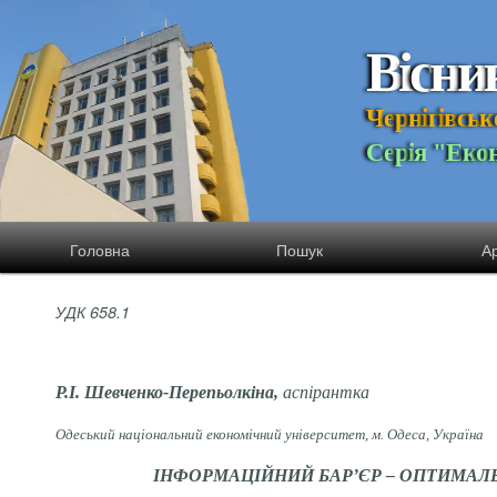
В
і
с
н
и
Ч
е
р
н
і
г
і
в
с
ь
к
С
е
р
і
я
"
Е
к
о
Головна
Пошук
Ар
УДК 658.1
Р.І. Шевченко-Перепьолкіна,
аспірантк
а
Одеський національний економічний університет, м. Одеса, Україна
ІНФОРМАЦІЙНИЙ БАР’ЄР – ОПТИМАЛ