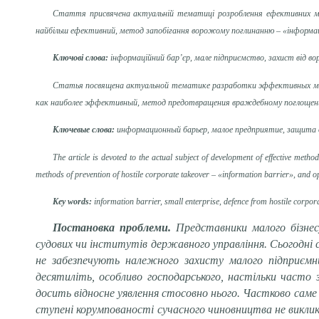
Стаття присвячена актуальній тематиці розроблення ефективних мет
найбільш ефективний, метод запобігання ворожому поглинанню – «інформац
Ключові слова:
інформаційний бар’єр, мале підприємство, захист від в
Статья посвящена актуальной тематике разработки эффективных мет
как наиболее эффективны
й
, метод предотвращения враждебному поглоще
Ключевые слова:
информационный барьер, малое предприятие, защита 
The article is devoted to the actual subject of development of effective metho
methods of prevention of hostile corporate takeover – «information barrier», and op
Key
words:
information barrier, small enterprise, defence from hostile corpor
Постановка проблеми.
Представники малого бізнес
судових чи інститутів державного управління. Сьогодні 
не забезпечують належного захисту малого підприєм
десятиліть, особливо господарського, настільки часто з
досить відносне уявлення стосовно нього. Частково саме 
ступені корумпованості сучасного чиновництва не викли