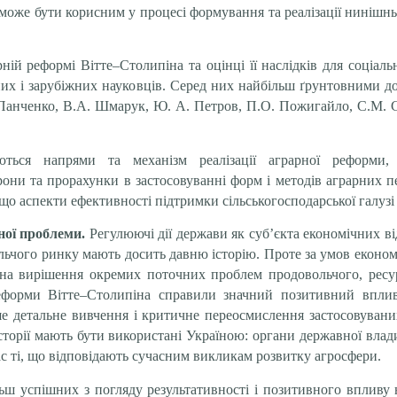
же бути корисним у процесі формування та реалізації нинішньо
ній реформі Вітте–Столипіна та оцінці її наслідків для соціаль
них і зарубіжних науковців. Серед них найбільш ґрунтовними 
. Панченко, В.А. Шмарук, Ю. А. Петров, П.О. Пожигайло, С.М. С
ься напрями та механізм реалізації аграрної реформи, 
торони та прорахунки в застосовуванні форм і методів аграрних
 тощо аспекти ефективності підтримки сільськогосподарської галуз
ної проблеми.
Регулюючі дії держави як суб’єкта економічних в
льчого ринку мають досить давню історію. Проте за умов економ
на вирішення окремих поточних проблем продовольчого, ресур
еформи Вітте–Столипіна справили значний позитивний вплив
ше детальне вивчення і критичне переосмислення застосовуван
сторії мають бути використані Україною: органи державної вла
ас ті, що відповідають сучасним викликам розвитку агросфери.
льш успішних з погляду результативності і позитивного впливу