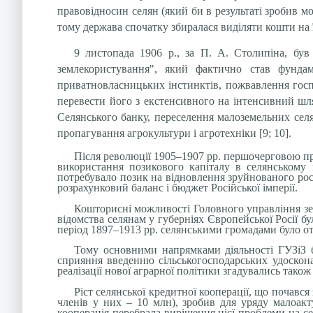
правовідносин селян (який би в результаті зробив мо
тому держава спочатку збиралася виділяти кошти на 
9 листопада 1906 р., за П. А. Столипіна, був
землекористування", який фактично став фунда
приватновласницьких інстинктів, пожвавлення госпо
перевести його з екстенсивного на інтенсивний шля
Селянського банку, переселення малоземельних селян 
пропагування агрокультури і агротехніки [9; 10].
Після революції 1905–1907 рр. першочерговою пр
використання позикового капіталу в селянському 
потребувало позик на відновлення зруйнованого рос
розрахунковий баланс і бюджет Російської імперії.
Кошторисні можливості Головного управління зем
відомства селянам у губерніях Європейської Росії б
період 1897–1913 рр. селянськими громадами було от
Тому основними напрямками діяльності ГУЗіЗ б
сприяння введенню сільськогосподарських удоскона
реалізації нової аграрної політики згадувались тако
Ріст селянської кредитної кооперації, що почався 
членів у них – 10 млн), зробив для уряду малоак
кооперація перебрала вирішення цієї проблеми на се