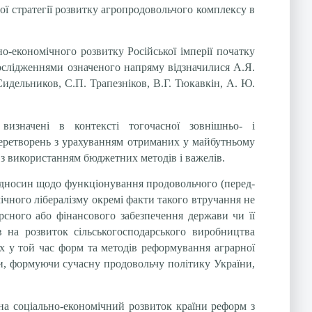
ї стратегії розвитку агропродовольчого комплексу в
но-економічного розвитку Російської імперії початку
дослідженнями означеного напряму відзначилися А.Я.
идельников, С.П. Трапезніков, В.Г. Тюкавкін, А. Ю.
визначені в контексті тогочасної зовнішньо- і
 перетворень з урахуванням отриманих у майбутньому
і з використанням бюджетних методів і важелів.
ідносин щодо функціонування продовольчого (перед­
ічного лібералізму окремі факти такого втручання не
сного або фінансового забезпечення держави чи її
 на розвиток сільськогосподарського виробництва
их у той час форм та методів реформування аграрної
ди, формуючи сучасну продовольчу політику України,
 на соціально-економічний розвиток країни реформ з