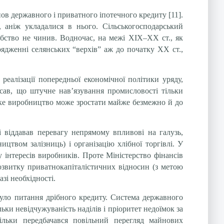
нов державного і приватного іпотечного кредиту [11].
а, аніж укладалися в нього. Сільськогосподарський
обство не чинив. Водночас, на межі ХІХ–ХХ ст., як
рядженні селянських “верхів” аж до початку ХХ ст.,
еалізації попередньої економічної політики уряду,
исав, що штучне нав’язування промисловості тільки
ське виробництво може зростати майже безмежно й до
і віддавав перевагу непрямому впливові на галузь,
ицтвом залізниць) і організацію хлібної торгівлі. У
 інтересів виробників. Проте Міністерство фінансів
розвитку приватнокапіталістичних відносин (з метою
зі необхідності.
 було питання дрібного кредиту. Система державного
ьки невідчужуваність наділів і пріоритет недоїмок за
ільки передбачався повільний перегляд майнових