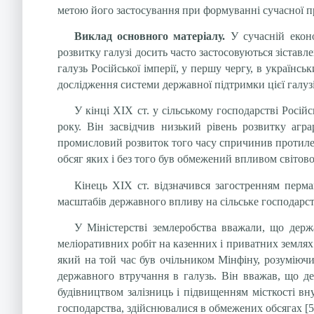
метою його застосування при формуванні сучасної п
Виклад основного матеріалу.
У сучасній еконо
розвитку галузі досить часто застосовуються зістав
галузь Російської імперії, у першу чергу, в українс
дослідження системи державної підтримки цієї галузі
У кінці ХІХ ст. у сільському господарстві Росій
року. Він засвідчив низький рівень розвитку аграр
промисловий розвиток того часу спричинив протилеж
обсяг яких і без того був обмежений впливом світово
Кінець ХІХ ст. відзначився загостренням перм
масштабів державного впливу на сільське господарст
У Міністерстві землеробства вважали, що держа
меліоративних робіт на казенних і приватних землях
який на той час був очільником Мінфіну, розуміючи 
державного втручання в галузь. Він вважав, що д
будівництвом залізниць і підвищенням місткості вн
господарства, здійснювалися в обмежених обсягах [5