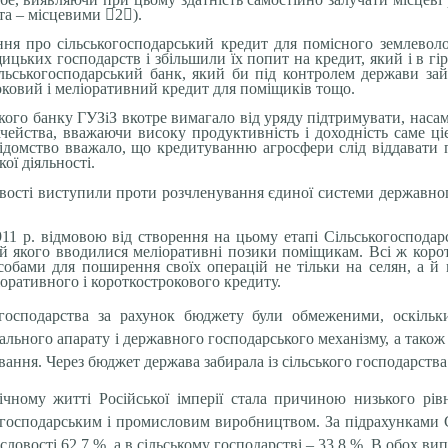
шта – місцевими

2

).
ння про сільськогосподарський кредит для помісного землеволо
ьких господарств і збільшили їх попит на кредит, який і в г
ільськогосподарський банк, який би під контролем держави за
оковий і меліоративний кредит для поміщиків тощо.
ого банку ГУЗіЗ вкотре вимагало від уряду підтримувати, насам
чейства, вважаючи високу продуктивність і доходність саме ці
домство вважало, що кредитуванню агросфери слід віддавати прі
ої діяльності.
овості виступили проти розчленування єдиної системи державного
11 р. відмовою від створення на цьому етапі Сільськогосподар
й якого вводилися меліоративні позики поміщикам. Всі ж корот
асобами для поширення своїх операцій не тільки на селян, а й
іоративного і короткострокового кредиту.
 господарства за рахунок бюджету були обмеженими, оскільк
ального апарату і державного господарського механізму, а також
вання. Через бюджет держава забирала із сільського господарства
ічному житті Російської імперії стала причиною низького рів
огосподарським і промисловим виробництвом. За підрахунками 
ловості 62,7 %, а в сільському господарстві – 33,8 %. В обох ви