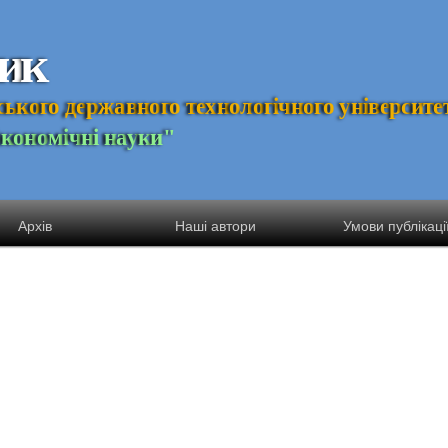
и
к
с
ь
к
о
г
о
д
е
р
ж
а
в
н
о
г
о
т
е
х
н
о
л
о
г
і
ч
н
о
г
о
у
н
і
в
е
р
с
и
т
е
Е
к
о
н
о
м
і
ч
н
і
н
а
у
к
и
"
Архів
Наші автори
Умови публікаці