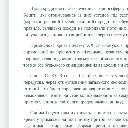
Щодо кредитного забезпечення аграрної сфери, то 
Кошти, які отримувались із цих установ під заста
(короткостроковий і меліоративний) кредит перебу
правило, селянські доходи не покривали поточних в
вилучалися державою з виробництва через систему 
Промислова криза початку ХХ ст. спонукала пре
спрямованої на пріоритетну підтримку розвитку пр
відриває селян від землі і гальмується обмеженим 
того ж без будь-якого співвідношення з народними 
Однак С. Ю. Вітте, як і раніше, вважав малое
передусім, через стимулювання загального економічн
питанні з хлібною торгівлею дворянство вимагало п
відмовлялося взяти на себе відповідальність за са
пристосування до світового продовольчого ринку), і 
Одним із центральних питань економіки сільсько
кредиту трималася на постійному притоці засобів в о
казенними і мирськими зборами робили позикові