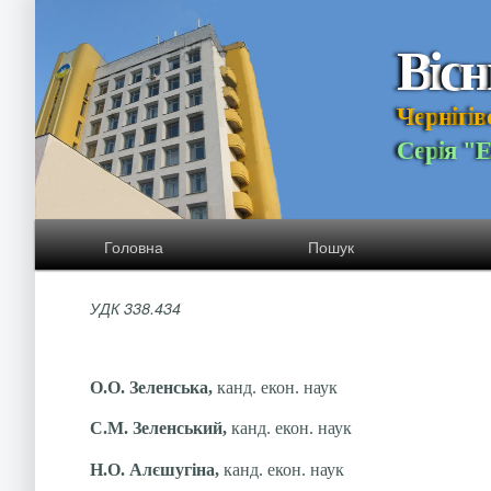
В
і
с
н
Ч
е
р
н
і
г
і
в
С
е
р
і
я
"
Головна
Пошук
УДК 338.434
О.О. Зеленська,
канд. екон. наук
С.М. Зеленський,
канд. екон. наук
Н.О. Алєшугіна,
канд. екон. наук