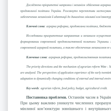
Досліджено пріоритетні напрямки і механізм здійснення аграрних
продовольчої політики України. Розглянуто перспективи застосуван
забезпечення механізмів її адаптації до динамічно мінливої кон'юнкту
Ключові слова
: аграрна реформа, продовольча політика, бюджетн
Исследованы приоритетные направления и механизм осуществле
формировании современной продовольственной политики Украины. 
современной аграрной политики, а также обеспечения механизмов ее
Ключевые слова
: аграрная реформа, продовольственная политик
The priority directions and the mechanism of agrarian reform Witte - Sto
are analyzed. The perspectives of application experience of the early twentie
adaptation to dynamically changing conditions of external and internal envi
Key words
: agrarian reform, food policy, budget, agricultural credit.
Постановка проблеми.
Останнім часом в Україн
При цьому важливо уникнути численних прорахунків 
мінливої кон’юнктури зовнішнього і внутрішньог