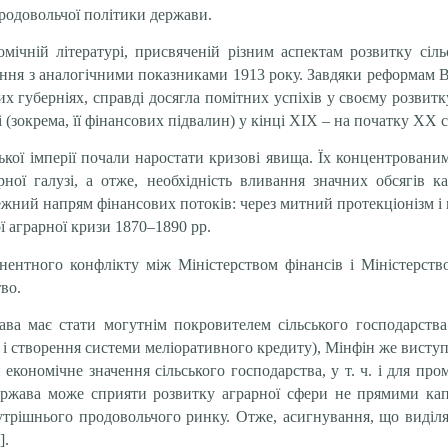
родовольчої політики держави.
мічній літературі, присвяченій різним аспектам розвитку сільс
лення з аналогічними показниками 1913 року. Завдяки реформам 
ьких губерніях, справді досягла помітних успіхів у своєму розв
 (зокрема, її фінансових підвалин) у кінці ХІХ – на початку ХХ с
ської імперії почали наростати кризові явища. Їх концентрован
ної галузі, а отже, необхідність вливання значних обсягів к
ний напрям фінансових потоків: через митний протекціонізм і п
ї аграрної кризи 1870–1890 рр.
анентного конфлікту між Міністерством фінансів і Міністерст
во.
ва має стати могутнім покровителем сільського господарства 
 і створення системи меліоративного кредиту), Мінфін же виступ
економічне значення сільського господарства, у т. ч. і для пр
ержава може сприяти розвитку аграрної сфери не прямими кап
утрішнього продовольчого ринку. Отже, асигнування, що виділя
].