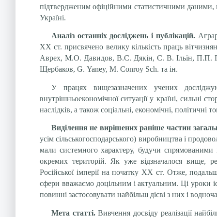
підтвердженим офіційними статистичними даними, мо
Україні.
Аналіз останніх досліджень і публікацій.
Аграр
ХХ ст. присвячено велику кількість праць вітчизня
Аврех, М.О. Давидов, В.С. Дякін, С. В. Ільїн, П.П
Щербаков, G. Yaney, M. Conroy Sch. та ін.
У працях вищезазначених учених досліджуют
внутрішньоекономічної ситуації у країні, сильні с
наслідків, а також соціальні, економічні, політичні
Виділення не вирішених раніше частин загаль
усім сільськогосподарського) виробництва і продово
мали системного характеру, будучи спрямованими 
окремих територій. Як уже відзначалося вище, р
Російської імперії на початку ХХ ст. Отже, подаль
сфери вважаємо доцільним і актуальним. Ці уроки і
повинні застосовувати найбільш дієві з них і водноч
Мета статті.
Вивчення досвіду реалізації найбі