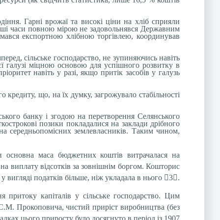
діння. Гарні врожаї та високі ціни на хліб сприяли
ірші часи повною мірою не задовольнявся Державним
ймався експортною хлібною торгівлею, координував
перед, сільське господарство, не зупиняючись навіть
єї галузі міцною основою для успішного розвитку в
оритет навіть у разі, якщо притік засобів у галузь
 кредиту, що, на їх думку, загрожувало стабільності
ського банку і згодою на перетворення Селянського
кострокові позики покладалися на заклади дрібного
 на середньопомісних землевласників. Таким чином,
и основна маса бюджетних коштів витрачалася на
 на виплату відсотків за зовнішнім боргом. Кошторис
 у вигляді податків більше, ніж укладала в нього

3

.
ня притоку капіталів у сільське господарство. Цим
С.М. Прокоповича, чистий приріст виробництва (без
падках цього приросту було досягнуто в період із 1907