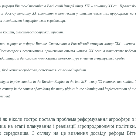
 реформ Вітте–Столипіна в Російській імперії кінця XIX – початку XX ст. Проаналіз
ня досвіду початку ХХ століття в контексті уникнення численних прорахунків на е
ри зовнішнього і внутрішнього середовища.
і кошти, сільськогосподарський кредит.
ния аграрных реформ Витте–Столыпина в Российской империи конца XIX – начала 
Рассмотрены перспективы применения опыта начала ХХ века в контексте избеган
 адаптации к динамично меняющейся конъюнктуре внешней и внутренней среды.
а, бюджетные средства, сельскохозяйственный кредит.
lypin implementation in the Russian Empire in the late XIX - early XX centuries are studied. T
th century in the context of avoiding the many pitfalls in the planning and implementation of 
ronment.
і як ніколи гостро постала проблема реформування агросфери з 
на етапі планування і реалізації агропродовольчої політики, а
о середовища. З огляду на це вивчення досвіду реформ Вітт