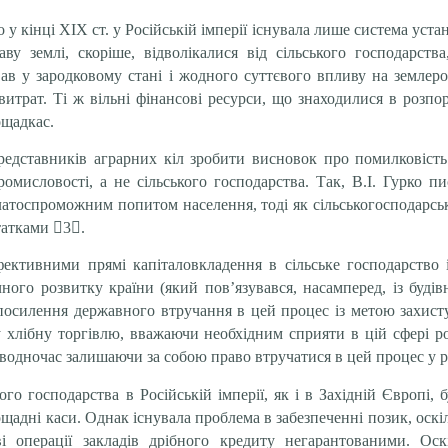
у кінці ХІХ ст. у Російській імперії існувала лише система уста
ву землі, скоріше, відволікалися від сільського господарств
вав у зародковому стані і жодного суттєвого впливу на землер
итрат. Ті ж вільні фінансові ресурси, що знаходилися в розпо
ощадкас.
дставників аграрних кіл зробити висновок про помилковість р
омисловості, а не сільського господарства. Так, В.І. Гурко п
платоспроможним попитом населення, тоді як сільськогосподар
статками

3

.
фективними прямі капіталовкладення в сільське господарство 
ого розвитку країни (який пов’язувався, насамперед, із будівн
осилення державного втручання в цей процес із метою захисту
му хлібну торгівлю, вважаючи необхідним сприяти в цій сфері 
водночас залишаючи за собою право втручатися в цей процес у ра
го господарства в Російській імперії, як і в Західній Європі,
щадні каси. Однак існувала проблема в забезпеченні позик, оскіл
 операції закладів дрібного кредиту негарантованими. Оск