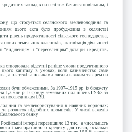
 кредитних закладів на селі теж бачився повільним, і
ону, що стосується селянського землеволодіння та
енням цього акта було пробудження в селянстві
ити рівень продуктивності сільського господарства,
 нових земельних власників, активізація діяльності
чі "виділенцям" і "переселенцям" дотацій і кредитів,
яка створювала відсутні раніше умови продуктивного
 цього капіталу в умовах, коли казначейство саме
ва, а платежі за позиками лягали важким тягарем на
селян були обмеженими. За 1907–1915 рр. із бюджету
на 1,3 млн р. Із фонду земельних поліпшень ГУЗіЗ за
м як посередникам

3

.
лодіння та землекористування в наявних кордонах;
 та розвиток підсобних промислів. У числі важелів
 Селянського банку.
в Російській імперії перевищило 13 тис., а чисельність
ого і меліоративного кредиту для селян, оскільки
ресурси (як свідчить статистика, лише 16,5 % коштів