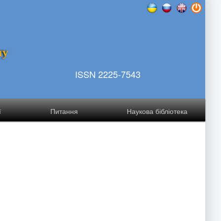
т
у
ISSN 2225-7543
ї
Питання
Наукова бібліотека