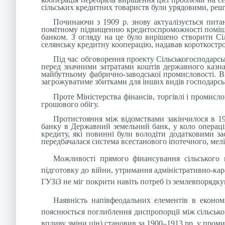
сільських кредитних товариств були урядовими, ре
Починаючи з 1909 р. знову актуалізується пита
помітному підвищенню кредитоспроможності поміщиц
банком. З огляду на це було вирішено створити С
селянську кредитну кооперацію, надавав короткостр
Під час обговорення проекту Сільськогосподарськ
перед значними затратами коштів державного казна
майбутньому фабрично-заводської промисловості. Ві
загрожуватиме збитками для інших видів господарськ
Проте Міністерства фінансів, торгівлі і промисл
грошового обігу.
Протистояння між відомствами закінчилося в 19
банку в Державний земельний банк, у коло операці
кредиту, які повинні були володіти додатковими з
передбачалася система всестанового іпотечного, мел
Можливості прямого фінансування сільського
підготовку до війни, утримання адміністративно-кар
ГУЗіЗ не міг покрити навіть потреб із землевпорядку
Наявність напівфеодальних елементів в економ
пояснюється поглиблення диспропорції між сільськ
впливу зміни цін) становив за 1900–1913 рр. у промис