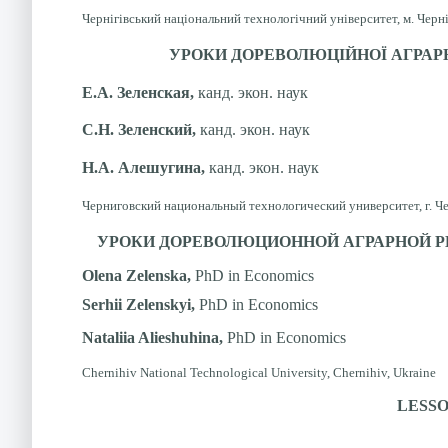
Чернігівський національний технологічний університет, м. Черні
УРОКИ ДОРЕВОЛЮЦІЙНОЇ АГРАР
Е.А. Зеленская,
канд. экон. наук
С.Н. Зеленский,
канд. экон. наук
Н.А. Алешугина,
канд. экон. наук
Черниговский национальный технологический университет, г. Ч
УРОКИ ДОРЕВОЛЮЦИОННОЙ АГРАРНОЙ 
Olena Zelenska,
PhD in Economics
Serhii Zelenskyi,
PhD in Economics
Nataliia Alieshuhina,
PhD in Economics
Chernihiv National Technological University, Chernihiv, Ukraine
LESS