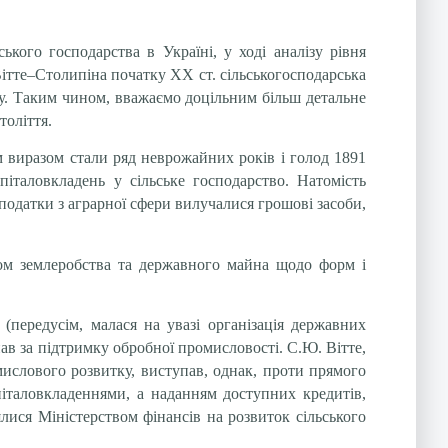
ького господарства в Україні, у ході аналізу рівня
Вітте–Столипіна початку ХХ ст. сільськогосподарська
итку. Таким чином, вважаємо доцільним більш детальне
толіття.
им виразом стали ряд неврожайних років і голод 1891
апіталовкладень у сільське господарство. Натомість
одатки з аграрної сфери вилучалися грошові засоби,
вом землеробства та державного майна щодо форм і
(передусім, малася на увазі організація державних
ав за підтримку обробної промисловості. С.Ю. Вітте,
омислового розвитку, виступав, однак, проти прямого
італовкладеннями, а наданням доступних кредитів,
лися Міністерством фінансів на розвиток сільського