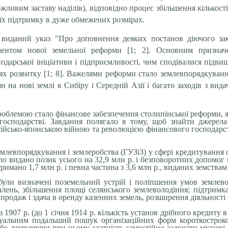
жливим заставу наділів), відповідно процес збільшення кількості
їх підтримку в дуже обмежених розмірах.
 виданий указ "Про доповнення деяких постанов діючого зак
ментом нової земельної реформи [1; 2]. Основним признач
дарської ініціативи і підприємливості, чим сподівалися підвищ
х роз­витку [1; 8]. Важелями реформи стало землевпорядкування
на нові землі в Сибіру і Середній Азії і багато заходів з вида
облемою стало фінансове забезпечення столипінської реформи, 
господарстві. Завдання полягало в тому, щоб знайти джерела
ійсько-японською війною та революцією фінансового господарст
левпорядкування і землеробства (ГУЗіЗ) у сфері кредитування 
уло видано позик усього на 32,9 млн р. і безповоротних допомог 
римано 1,7 млн р. і певна частина з 3,6 млн р., виданих земства
ули визначені поземельний устрій і поліпшення умов землево
лень, збільшення площі селянського землеволодіння; підтримка
ж продаж і здача в оренду казенних земель, розширення діяльності
з 1907 р. (до 1 січня 1914 р. кількість установ дрібного кредиту 
туальним подальший пошук організаційних форм короткостроков
бе, виявляючи при цьому здатність самостійно залучати місцеві 