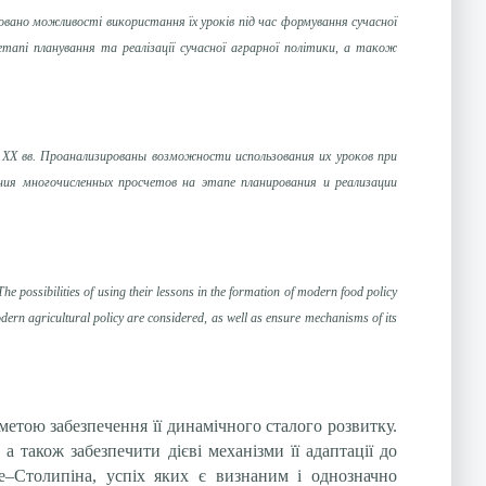
овано можливості використання їх уроків під час формування сучасної
тапі планування та реалізації сучасної аграрної політики, а також
XX вв. Проанализированы возможности использования их уроков при
ия многочисленных просчетов на этапе планирования и реализации
he possibilities of using their lessons in the formation of modern food policy
modern agricultural policy are considered, as well as ensure mechanisms of its
метою забезпечення її динамічного сталого розвитку.
 також забезпечити дієві механізми її адаптації до
е–Столипіна, успіх яких є визнаним і однозначно