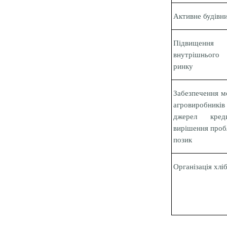
Активне будівни
Підвищенн
внутрішнього
ринку
Забезпечення м
агровиробник
джерел креди
вирішення проб
позик
Організація хліб