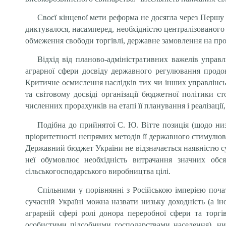
Своєї кінцевої мети реформа не досягла через Першу
диктувалося, насамперед, необхідністю централізованого 
обмеження свободи торгівлі, державне замовлення на пр
Відхід від планово-адміністративних важелів управ
аграрної сфери досвіду державного регулювання продо
Критичне осмислення наслідків тих чи інших управлінсь
та світовому досвіді організації бюджетної політики 
численних прорахунків на етапі її планування і реалізаці
Подібна до прийнятої С. Ю. Вітте позиція (щодо низ
пріоритетності непрямих методів її державного стимулюва
Державний бюджет України не відзначається наявністю сут
неї обумовлює необхідність витрачання значних обс
сільськогосподарського виробництва цілі.
Спільними у порівнянні з Російською імперією поч
сучасній Україні можна назвати низьку доходність (а ін
аграрній сфері ролі донора переробної сфери та торгі
особистими підсобними господарствами населення), низ