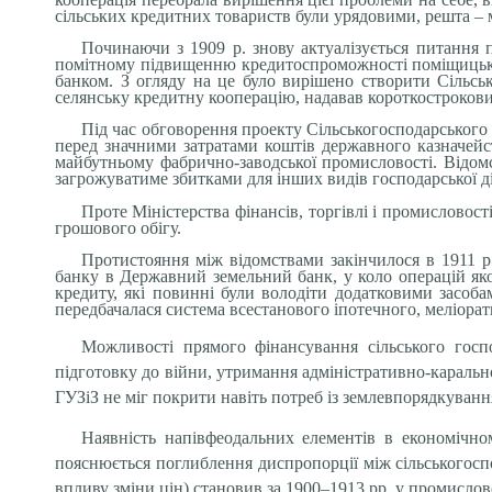
сільських кредитних товариств були урядовими, решта –
Починаючи з 1909 р. знову актуалізується питання п
помітному підвищенню кредитоспроможності поміщицьких
банком. З огляду на це було вирішено створити Сільс
селянську кредитну кооперацію, надавав короткострокови
Під час обговорення проекту Сільськогосподарського 
перед значними затратами коштів державного казначейс
майбутньому фабрично-заводської промисловості. Відомс
загрожуватиме збитками для інших видів господарської ді
Проте Міністерства фінансів, торгівлі і промисловос
грошового обігу.
Протистояння між відомствами закінчилося в 1911 р
банку в Державний земельний банк, у коло операцій як
кредиту, які повинні були володіти додатковими засоб
передбачалася система всестанового іпотечного, меліорат
Можливості прямого фінансування сільського гос
підготовку до війни, утримання адміністративно-каральн
ГУЗіЗ не міг покрити навіть потреб із землевпорядкування
Наявність напівфеодальних елементів в економічном
пояснюється поглиблення диспропорції між сільськогос
впливу зміни цін) становив за 1900–1913 рр. у промислово