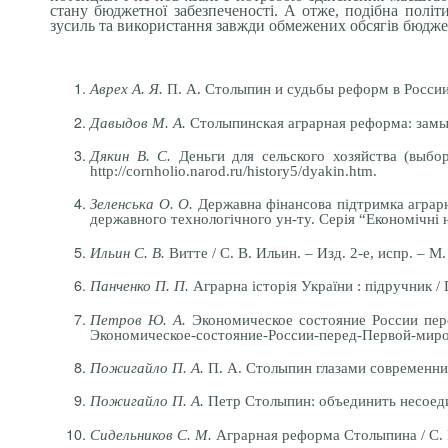
стану бюджетної забезпеченості. А отже, подібна політ
зусиль та використання завжди обмежених обсягів бюдже
Аврех А. Я.
П. А. Столыпин и судьбы реформ в России /
Давыдов М. А.
Столыпинская аграрная реформа: замысел
Дякин В. С.
Деньги для сельского хозяйства (выбо
http://cornholio.narod.ru/history5/dyakin.htm.
Зеленська О. О.
Державна фінансова підтримка аграрно
державного технологічного ун-ту. Серія “Економічні н
Ильин С. В.
Витте / С. В. Ильин. – Изд. 2-е, испр. – М
Панченко П. П.
Аграрна історія України : підручник / 
Петров Ю. А.
Экономическое состояние России перед
Экономическое-состояние-России-перед-Первой-миро
Пожигайло П. А.
П. А. Столыпин глазами современник
Пожигайло П. А.
Петр Столыпин: объединить несоедин
Сидельников С. М.
Аграрная реформа Столыпина / С. М