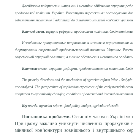
Досліджено пріоритетні напрямки і механізм здійснення аграрних рефо
продовольчої політики України. Розглянуто перспективи застосування дос
забезпечення механізмів її адаптації до динамічно мінливої кон'юнктури зов
Ключові слова
: аграрна реформа, продовольча політика, бюджетні кошт
Исследованы приоритетные направления и механизм осуществления а
формировании современной продовольственной политики Украины. Рассм
современной аграрной политики, а также обеспечения механизмов ее адап
Ключевые слова
: аграрная реформа, продовольственная политика, бюд
The priority directions and the mechanism of agrarian reform Witte - Stolypin 
are analyzed. The perspectives of application experience of the early twentieth cen
adaptation to dynamically changing conditions of external and internal environment
Key words
: agrarian reform, food policy, budget, agricultural credit.
Постановка проблеми.
Останнім часом в Україні як 
При цьому важливо уникнути численних прорахунків на е
мінливої кон’юнктури зовнішнього і внутрішнього се