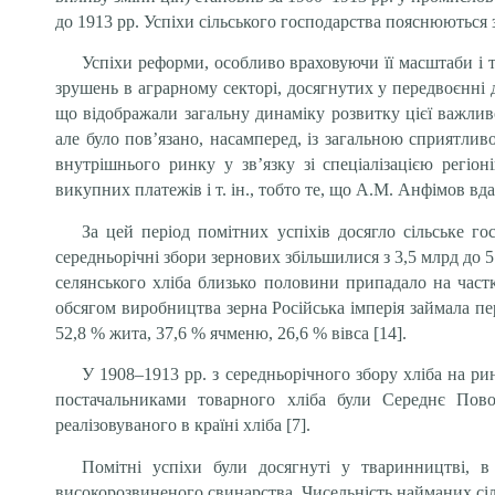
до 1913 рр. Успіхи сільського господарства пояснюютьс
Успіхи реформи, особливо враховуючи її масштаби і 
зрушень в аграрному секторі, досягнутих у передвоєнні де
що відображали загальну динаміку розвитку цієї важли
але було пов’язано, насамперед, із загальною сприятл
внутрішнього ринку у зв’язку зі спеціалізацією регіо
викупних платежів і т. ін., тобто те, що А.М. Анфімов вд
За цей період помітних успіхів досягло сільське г
середньорічні збори зернових збільшилися з 3,5 млрд до 5
селянського хліба близько половини припадало на част
обсягом виробництва зерна Російська імперія займала пе
52,8 % жита, 37,6 % ячменю, 26,6 % вівса [14].
У 1908–1913 рр. з середньорічного збору хліба на р
постачальниками товарного хліба були Середнє Пово
реалізовуваного в країні хліба [7].
Помітні успіхи були досягнуті у тваринництві, в
високорозвиненого свинарства. Чисельність найманих сільс