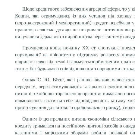
Щодо кредитного забезпечення аграрної сфери, то у кі
Кошти, які отримувались із цих установ під заставу з
(короткостроковий і меліоративний) кредит перебував 
правило, селянські доходи не покривали поточних витра
вилучалися державою з виробництва через систему ощадк
Промислова криза початку ХХ ст. спонукала предста
спрямованої на пріоритетну підтримку розвитку промис
відриває селян від землі і гальмується обмеженим плат
того ж без будь-якого співвідношення з народними статк
Однак С. Ю. Вітте, як і раніше, вважав малоефекти
передусім, через стимулювання загального економічного 
питанні з хлібною торгівлею дворянство вимагало посил
відмовлялося взяти на себе відповідальність за саму х
пристосування до світового продовольчого ринку), і водн
Одним із центральних питань економіки сільського г
кредиту трималася на постійному притоці засобів в ощадн
казенними і мирськими зборами робили позикові опе