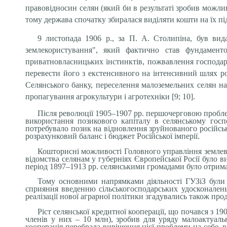
правовідносин селян (який би в результаті зробив можлив
тому держава спочатку збиралася виділяти кошти на їх п
9 листопада 1906 р., за П. А. Столипіна, був вид
землекористування", який фактично став фундамент
приватновласницьких інстинктів, пожвавлення господарс
перевести його з екстенсивного на інтенсивний шлях ро
Селянського банку, переселення малоземельних селян на н
пропагування агрокультури і агротехніки [9; 10].
Після революції 1905–1907 рр. першочерговою пробле
використання позикового капіталу в селянському госп
потребувало позик на відновлення зруйнованого російсь
розрахунковий баланс і бюджет Російської імперії.
Кошторисні можливості Головного управління землевп
відомства селянам у губерніях Європейської Росії було в
період 1897–1913 рр. селянськими громадами було отриман
Тому основними напрямками діяльності ГУЗіЗ були 
сприяння введенню сільськогосподарських удосконалень
реалізації нової аграрної політики згадувались також про
Ріст селянської кредитної кооперації, що почався з 190
членів у них – 10 млн), зробив для уряду малоактуал
кооперація перебрала вирішення цієї проблеми на себе, 