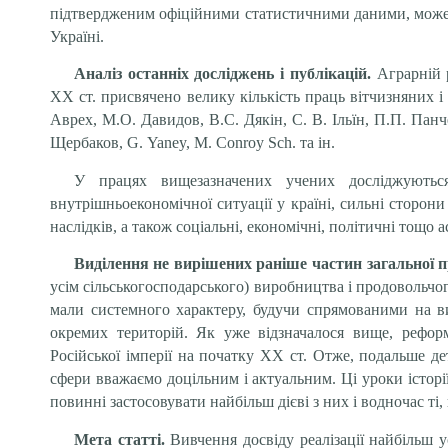
підтвердженим офіційними статистичними даними, може б
Україні.
Аналіз останніх досліджень і публікацій.
Аграрній 
ХХ ст. присвячено велику кількість праць вітчизняних 
Аврех, М.О. Давидов, В.С. Дякін, С. В. Ільїн, П.П. Па
Щербаков, G. Yaney, M. Conroy Sch. та ін.
У працях вищезазначених учених досліджуються
внутрішньоекономічної ситуації у країні, сильні сторо
наслідків, а також соціальні, економічні, політичні тощо
Виділення не вирішених раніше частин загальної 
усім сільськогосподарського) виробництва і продовольчо
мали системного характеру, будучи спрямованими на в
окремих територій. Як уже відзначалося вище, рефор
Російської імперії на початку ХХ ст. Отже, подальше д
сфери вважаємо доцільним і актуальним. Ці уроки істор
повинні застосовувати найбільш дієві з них і водночас т
Мета статті.
Вивчення досвіду реалізації найбільш 