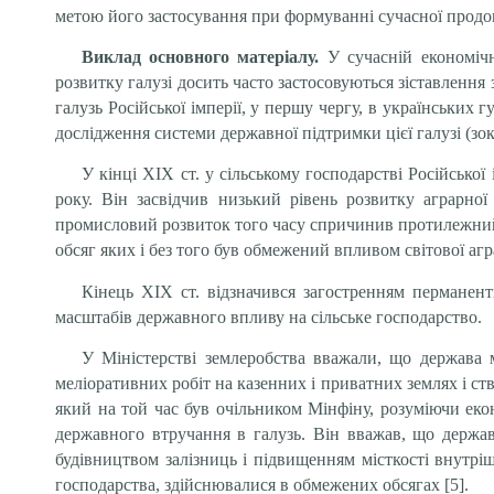
метою його застосування при формуванні сучасної продо
Виклад основного матеріалу.
У сучасній економічн
розвитку галузі досить часто застосовуються зіставленн
галузь Російської імперії, у першу чергу, в українських
дослідження системи державної підтримки цієї галузі (зок
У кінці ХІХ ст. у сільському господарстві Російсько
року. Він засвідчив низький рівень розвитку аграрної 
промисловий розвиток того часу спричинив протилежний 
обсяг яких і без того був обмежений впливом світової аг
Кінець ХІХ ст. відзначився загостренням перманен
масштабів державного впливу на сільське господарство.
У Міністерстві землеробства вважали, що держава м
меліоративних робіт на казенних і приватних землях і с
який на той час був очільником Мінфіну, розуміючи екон
державного втручання в галузь. Він вважав, що держа
будівництвом залізниць і підвищенням місткості внутрі
господарства, здійснювалися в обмежених обсягах [5].