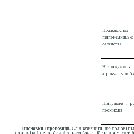
Пожвавлення 
підприємниць
селянства
Насаджуван
агрокультури й 
Підтримка і р
промислів
Висновки і пропозиції.
Слід зазначити, що подібні пі
потенціал і не пов’язані з потребою здійснення масшт