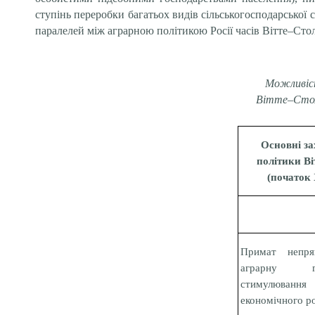
ступінь переробки багатьох видів сільськогосподарської
паралелей між аграрною політикою Росії часів Вітте–Стол
Можливість
Вітте–Столи
Основні за
політики В
(початок 
Примат непря
аграрну г
стимулюван
економічного р