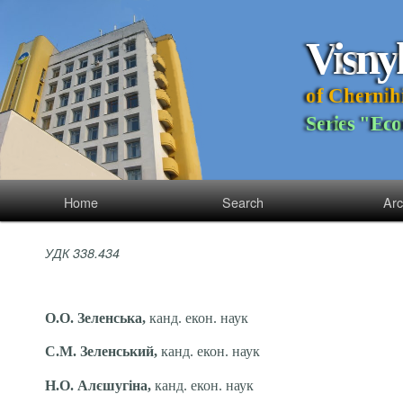
V
i
s
n
y
o
f
C
h
e
r
n
i
h
S
e
r
i
e
s
"
E
c
o
Home
Search
Arc
УДК 338.434
О.О. Зеленська,
канд. екон. наук
С.М. Зеленський,
канд. екон. наук
Н.О. Алєшугіна,
канд. екон. наук