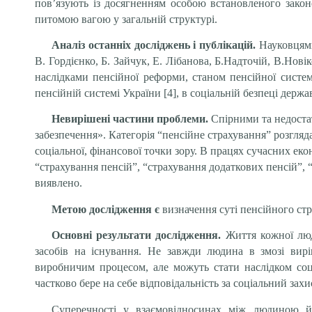
пов’язують із досягненням особою встановленого закон
питомою вагою у загальній структурі.
Аналіз останніх досліджень і публікацій.
Науковцями
В. Гордієнко, Б. Зайчук, Е. Лібанова, Б.Надточій, В.Нові
наслідками пенсійної реформи, станом пенсійної систем
пенсійній системі України [4], в соціальній безпеці держав
Невирішені частини проблеми.
Спірними та недоста
забезпечення». К
атегорія “пенсійне страхування” розгляд
соціальної, фінансової точки зору. В працях сучасних ек
“страхування пенсій”, “страхування додаткових пенсій”, 
виявлено.
Метою дослідження є
визначення суті пенсійного ст
Основні результати дослідження.
Життя кожної люди
засобів на існування. Не завжди людина в змозі вирі
виробничим процесом, але можуть стати наслідком соці
частково бере на себе відповідальність за соціальний за
Суперечності у взаємовідносинах між людиною й