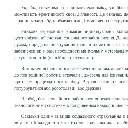
Україна, спрямована на ринкову економіку, дає більш
можливість ефективності своєї діяльності. Це означає, 
людини можуть бути обмеженими, і зумовлено це скрутним
Ринкове середовище вимагає індивідуальної відпов
централізованої системи соціального забезпечення. Держ
рухом, порядком інвестування пенсійних активів та зао
забезпечення: в разі необхідності мінімальну матеріаль
рахунках коштів (пенсійне страхування).
Виникнення пенсійного забезпечення за віком пов'яза
до повноцінної роботи, втрачали і джерела для існування
протягом працездатного періоду. Від своєчасності вико
потурбуватися або роботодавці, або держава.
Необхідність пенсійного забезпечення зумовлена т
технологічними системами, погіршенням навколишнього се
Оскільки одним із видів соціального страхування є 
зв’язку з інвалідністю чи втратою годувальника, необ