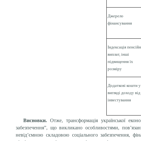
Джерело
фінансування
Індексація пенсій
виплат, інші
підвищення їх
розміру
Додаткові кошти у
вигляді доходу від
інвестування
Висновки.
Отже, т
рансформація української екон
забезпечення”, що викликано особливостями, пов’язан
невід’ємною складовою соціального забезпечення, фі