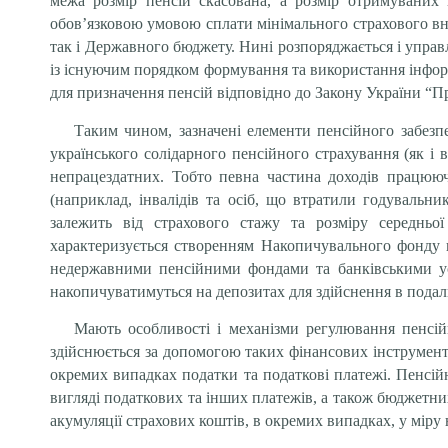
межа розмір пенсій скасована, а розмір отримуваних 
обов’язковою умовою сплати мінімального страхового вн
так і Державного бюджету. Нині розпоряджається і упра
із існуючим порядком формування та використання інформ
для призначення пенсій відповідно до Закону України “П
Таким чином, зазначені елементи пенсійного забез
українського солідарного пенсійного страхування (як і
непрацездатних. Тобто певна частина доходів працююч
(наприклад, інвалідів та осіб, що втратили годувальн
залежить від страхового стажу та розміру середньої
характеризується створенням Накопичувального фонду ш
недержавними пенсійними фондами та банківськими уст
накопичуватимуться на депозитах для здійснення в пода
Мають особливості і механізми регулювання пенсій
здійснюється за допомогою таких фінансових інструментів
окремих випадках податки та податкові платежі. Пенсій
вигляді податкових та інших платежів, а також бюджетни
акумуляції страхових коштів, в окремих випадках, у міру