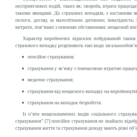
несприятливих подій, таких як: хвороба, втрата працезд
такими явищами. До страхових випадків, з настанням яки
пологи, догляд за малолітньою дитиною; інвалідність; 
витрати, пов’язані з певними обставинами; нещасний ви
Характер виробничих відносин побудований таким 
страхового випадку розрізняють такі види загальнообов’я
пенсійне страхування;
страхування у зв’язку з тимчасовою втратою праце
медичне страхування;
страхування від нещасного випадку на виробництві
страхування на випадок безробіття.
Із п’яти вищезазначених видів соціального страхув
страхування” [7] пенсійне страхування не знайшло відоб
страхування життя та страхування доходу мають різні об’