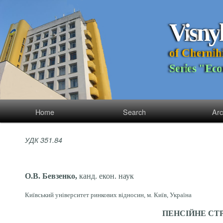
V
i
s
n
y
o
f
C
h
e
r
n
i
h
S
e
r
i
e
s
"
E
c
o
Home
Search
Arc
УДК 351.84
О.В. Бевзенко,
канд. екон. наук
Київський університет ринкових відносин, м. Київ, Україна
ПЕНСІЙНЕ СТ