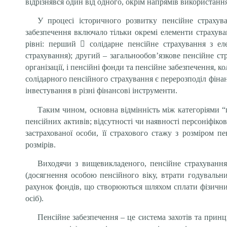
відрізнявся один від одного, окрім напрямів використання
У процесі історичного розвитку пенсійне страхув
забезпечення включало тільки окремі елементи страхува
рівні: перший

солідарне пенсійне страхування з ел
страхування); другий – загальнообов’язкове пенсійне с
організації, і пенсійні фонди та пенсійне забезпечення,
солідарного пенсійного страхування є перерозподіл фін
інвестування в різні фінансові інструменти.
Таким чином, основна відмінність між категоріями “
пенсійних активів; відсутності чи наявності персоніфік
застрахованої особи, її страхового стажу з розміром 
розмірів.
Виходячи з вищевикладеного, пенсійне страхування
(досягнення особою пенсійного віку, втрати годувальни
рахунок фондів, що створюються шляхом сплати фізични
осіб).
Пенсійне забезпечення – це система захотів та принци