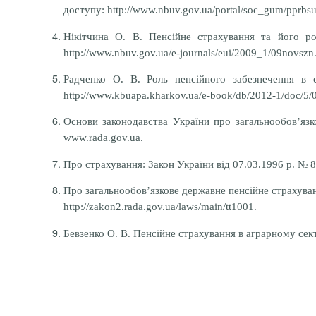
доступу: http://www.nbuv.gov.ua/portal/soc_gum/pprbs
Нікітчина О. В. Пенсійне страхування та його ро
http://www.nbuv.gov.ua/e-journals/eui/2009_1/09novszn.
Радченко О. В. Роль пенсійного забезпечення в 
http://www.kbuapa.kharkov.ua/e-book/db/2012-1/doc/5/0
Основи законодавства України про загальнообов’язк
www.rada.gov.ua.
Про страхування: Закон України від 07.03.1996 р. № 
Про загальнообов’язкове державне пенсійне страхуван
http://zakon2.rada.gov.ua/laws/main/tt1001.
Бевзенко О. В.
Пенсійне страхування в аграрному се