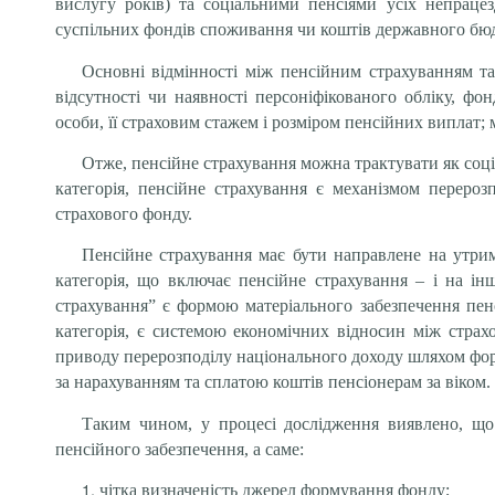
вислугу років) та соціальними пенсіями усіх непраце
суспільних фондів споживання чи коштів державного бю
Основні відмінності між пенсійним страхуванням та
відсутності чи наявності персоніфікованого обліку, фо
особи, її страховим стажем і розміром пенсійних виплат;
Отже, пенсійне страхування можна трактувати як соціа
категорія, пенсійне страхування є механізмом переро
страхового фонду.
Пенсійне страхування має бути направлене на утрим
категорія, що включає пенсійне страхування – і на ін
страхування” є формою матеріального забезпечення пен
категорія, є системою економічних відносин між стра
приводу перерозподілу національного доходу шляхом фор
за нарахуванням та сплатою коштів пенсіонерам за віком.
Таким чином, у процесі дослідження виявлено, що 
пенсійного забезпечення, а саме:
чітка визначеність джерел формування фонду;