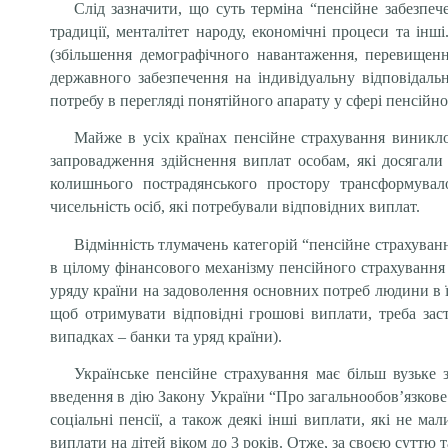
Слід зазначити, що суть терміна “пенсійне забезпе
традиції, менталітет народу, економічні процеси та інш
(збільшення демографічного навантаження, перевищенн
державного забезпечення на індивідуальну відповідальн
потребу в перегляді понятійного апарату у сфері пенсійн
Майже в усіх країнах пенсійне страхування виникло
запровадження здійснення виплат особам, які досягали 
колишнього пострадянського простору трансформувал
чисельність осіб, які потребували відповідних виплат.
Відмінність тлумачень категорій “пенсійне страхуванн
в цілому фінансового механізму пенсійного страхування
уряду країни на задоволення основних потреб людини в їж
щоб отримувати відповідні грошові виплати, треба заст
випадках – банки та уряд країни).
Українське пенсійне страхування має більш вузьке 
введення в дію Закону України “Про загальнообов’язкове 
соціальні пенсії, а також деякі інші виплати, які не м
виплати на дітей віком до 3 років. Отже, за своєю суттю 