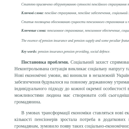
Статтю присвячено обґрунтуванню сутності пенсійного страхування та 
Ключові слова:
пенсійне страхування, пенсійне забезпечення, соціальний
Статья посвящена обоснованию сущности пенсионного страхования и п
Ключевые
слова:
пенсионное страхование, пенсионное обеспечение, соц
The essence of pension insurance and pension supply and some peculiar features 
Key words:
pension insurance,pension providing, social defence.
Постановка проблеми.
Соціальний захист спрямован
Неконтрольована ситуація викликає соціальну напругу та
Нові економічні умови, які виникли в незалежній Украї
забезпечення будувалося на повному державному утриман
індивідуального підходу до кожної окремої особистості 
можливостями людина має створювати собі сьогоднішн
громадянина.
В умовах трансформації економіки ставляться нові е
кількості пенсіонерів зростала потреба в додаткови
громадянам, зумовило появу таких соціально-економічних