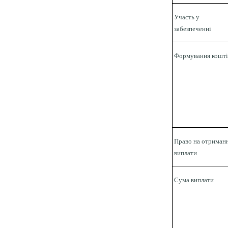
Участь у
забезпеченні
Формування кошті
Право на отриман
виплати
Сума виплати