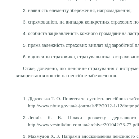
наявність елементу збереження, нагромадження;
спрямованість на випадок конкретних страхових по
особиста зацікавленість кожного громадянина-застр
пряма залежність страхових виплат від заробітної п
відносини страховика, страхувальника застраховано
Отже, доведено, що пенсійне страхування є інструме
використання коштів на пенсійне забезпечення.
Дідковська Т. О. Поняття та сутність пенсійного забз
http://www.nbuv.gov.ua/e-journals/FP/2012-1/12dtotpr.pd
Ленчік Я. В. Шляхи розвитку державного 
http://www.vestnikdnu.com.ua/archive/201042/73-77.pdf
Махмудов Х. З.
Напрями вдосконалення пенсійного с