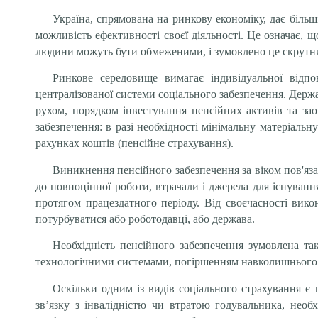
Україна, спрямована на ринкову економіку, дає більш
можливість ефективності своєї діяльності. Це означає, 
людини можуть бути обмеженими, і зумовлено це скрутним
Ринкове середовище вимагає індивідуальної відпов
централізованої системи соціального забезпечення. Держ
рухом, порядком інвестування пенсійних активів та зао
забезпечення: в разі необхідності мінімальну матеріаль
рахунках коштів (пенсійне страхування).
Виникнення пенсійного забезпечення за віком пов'яза
до повноцінної роботи, втрачали і джерела для існування
протягом працездатного періоду. Від своєчасності вико
потурбуватися або роботодавці, або держава.
Необхідність пенсійного забезпечення зумовлена т
технологічними системами, погіршенням навколишнього се
Оскільки одним із видів соціального страхування є 
зв’язку з інвалідністю чи втратою годувальника, необ