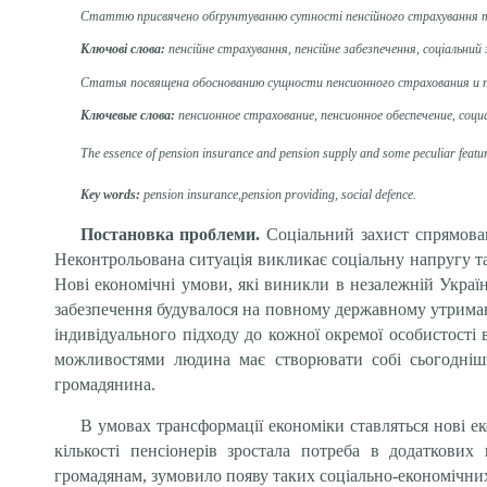
Статтю присвячено обґрунтуванню сутності пенсійного страхування та 
Ключові слова:
пенсійне страхування, пенсійне забезпечення, соціальний
Статья посвящена обоснованию сущности пенсионного страхования и п
Ключевые
слова:
пенсионное страхование, пенсионное обеспечение, соц
The essence of pension insurance and pension supply and some peculiar features 
Key words:
pension insurance,pension providing, social defence.
Постановка проблеми.
Соціальний захист спрямован
Неконтрольована ситуація викликає соціальну напругу та
Нові економічні умови, які виникли в незалежній Украї
забезпечення будувалося на повному державному утриман
індивідуального підходу до кожної окремої особистості 
можливостями людина має створювати собі сьогоднішн
громадянина.
В умовах трансформації економіки ставляться нові е
кількості пенсіонерів зростала потреба в додаткови
громадянам, зумовило появу таких соціально-економічних