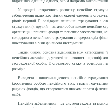
відрізнявся один від одного, окрім напрямів використання
У процесі історичного розвитку пенсійне страхув
забезпечення включало тільки окремі елементи страхува
рівні: перший

солідарне пенсійне страхування з ел
страхування); другий – загальнообов’язкове пенсійне с
організації, і пенсійні фонди та пенсійне забезпечення,
солідарного пенсійного страхування є перерозподіл фін
інвестування в різні фінансові інструменти.
Таким чином, основна відмінність між категоріями “
пенсійних активів; відсутності чи наявності персоніфік
застрахованої особи, її страхового стажу з розміром 
розмірів.
Виходячи з вищевикладеного, пенсійне страхування
(досягнення особою пенсійного віку, втрати годувальни
рахунок фондів, що створюються шляхом сплати фізични
осіб).
Пенсійне забезпечення – це система захотів та принци