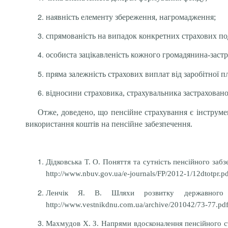
наявність елементу збереження, нагромадження;
спрямованість на випадок конкретних страхових по
особиста зацікавленість кожного громадянина-застр
пряма залежність страхових виплат від заробітної п
відносини страховика, страхувальника застраховано
Отже, доведено, що пенсійне страхування є інструме
використання коштів на пенсійне забезпечення.
Дідковська Т. О. Поняття та сутність пенсійного забз
http://www.nbuv.gov.ua/e-journals/FP/2012-1/12dtotpr.pd
Ленчік Я. В. Шляхи розвитку державного 
http://www.vestnikdnu.com.ua/archive/201042/73-77.pdf
Махмудов Х. З.
Напрями вдосконалення пенсійного с