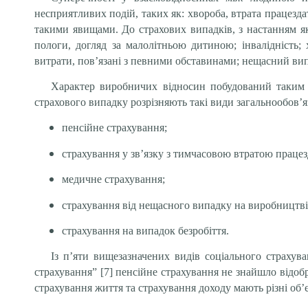
несприятливих подій, таких як: хвороба, втрата працезд
такими явищами. До страхових випадків, з настанням яки
пологи, догляд за малолітньою дитиною; інвалідність; 
витрати, пов’язані з певними обставинами; нещасний ви
Характер виробничих відносин побудований таким 
страхового випадку розрізняють такі види загальнообов’я
пенсійне страхування;
страхування у зв’язку з тимчасовою втратою праце
медичне страхування;
страхування від нещасного випадку на виробництві
страхування на випадок безробіття.
Із п’яти вищезазначених видів соціального страхув
страхування” [7] пенсійне страхування не знайшло відоб
страхування життя та страхування доходу мають різні об’