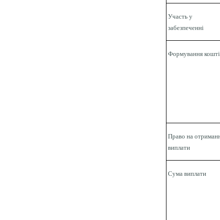
Участь у
забезпеченні
Формування кошті
Право на отриман
виплати
Сума виплати