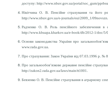
доступу: http://www.nbuv.gov.ua/portal/soc_gum/pprbs
Нікітчина О. В. Пенсійне страхування та його ро
http://www.nbuv.gov.ua/e-journals/eui/2009_1/09novszn.
Радченко О. В. Роль пенсійного забезпечення в 
http://www.kbuapa.kharkov.ua/e-book/db/2012-1/doc/5/0
Основи законодавства України про загальнообов’язк
www.rada.gov.ua.
Про страхування: Закон України від 07.03.1996 р. № 
Про загальнообов’язкове державне пенсійне страхуван
http://zakon2.rada.gov.ua/laws/main/tt1001.
Бевзенко О. В.
Пенсійне страхування в аграрному се