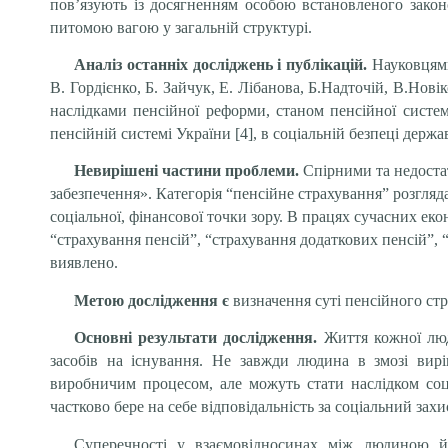
пов’язують із досягненням особою встановленого закон
питомою вагою у загальній структурі.
Аналіз останніх досліджень і публікацій.
Науковцями
В. Гордієнко, Б. Зайчук, Е. Лібанова, Б.Надточій, В.Нові
наслідками пенсійної реформи, станом пенсійної систем
пенсійній системі України [4], в соціальній безпеці держав
Невирішені частини проблеми.
Спірними та недоста
забезпечення». К
атегорія “пенсійне страхування” розгляд
соціальної, фінансової точки зору. В працях сучасних ек
“страхування пенсій”, “страхування додаткових пенсій”, 
виявлено.
Метою дослідження є
визначення суті пенсійного ст
Основні результати дослідження.
Життя кожної люди
засобів на існування. Не завжди людина в змозі вирі
виробничим процесом, але можуть стати наслідком соці
частково бере на себе відповідальність за соціальний за
Суперечності у взаємовідносинах між людиною й