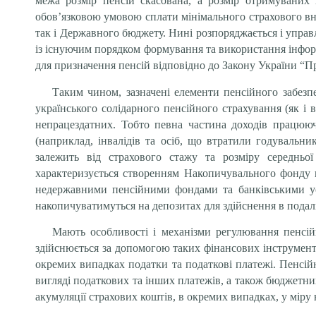
межа розмір пенсій скасована, а розмір отримуваних 
обов’язковою умовою сплати мінімального страхового вн
так і Державного бюджету. Нині розпоряджається і упра
із існуючим порядком формування та використання інформ
для призначення пенсій відповідно до Закону України “П
Таким чином, зазначені елементи пенсійного забез
українського солідарного пенсійного страхування (як і
непрацездатних. Тобто певна частина доходів працююч
(наприклад, інвалідів та осіб, що втратили годувальн
залежить від страхового стажу та розміру середньої
характеризується створенням Накопичувального фонду ш
недержавними пенсійними фондами та банківськими уст
накопичуватимуться на депозитах для здійснення в пода
Мають особливості і механізми регулювання пенсій
здійснюється за допомогою таких фінансових інструментів
окремих випадках податки та податкові платежі. Пенсій
вигляді податкових та інших платежів, а також бюджетни
акумуляції страхових коштів, в окремих випадках, у міру