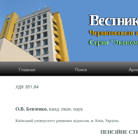
В
е
с
т
н
и
Ч
е
р
н
и
г
о
в
с
к
о
г
о
С
е
р
и
я
"
Э
к
о
н
о
м
Главная
Поиск
Арх
УДК 351.84
О.В. Бевзенко,
канд. екон. наук
Київський університет ринкових відносин, м. Київ, Україна
ПЕНСІЙНЕ СТ