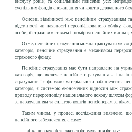
вислугу років) та соціальними пенсіями усіх непраце
суспільних фондів споживання чи коштів державного бю
Основні відмінності між пенсійним страхуванням та
відсутності чи наявності персоніфікованого обліку, фо
особи, її страховим стажем і розміром пенсійних виплат;
Отже, пенсійне страхування можна трактувати як соціа
категорія, пенсійне страхування є механізмом переро
страхового фонду.
Пенсійне страхування має бути направлене на утрим
категорія, що включає пенсійне страхування – і на ін
страхування” є формою матеріального забезпечення пен
категорія, є системою економічних відносин між стра
приводу перерозподілу національного доходу шляхом фор
за нарахуванням та сплатою коштів пенсіонерам за віком.
Таким чином, у процесі дослідження виявлено, що 
пенсійного забезпечення, а саме:
чітка визначеність джерел формування фонду;