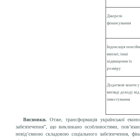
Джерело
фінансування
Індексація пенсій
виплат, інші
підвищення їх
розміру
Додаткові кошти у
вигляді доходу від
інвестування
Висновки.
Отже, т
рансформація української екон
забезпечення”, що викликано особливостями, пов’язан
невід’ємною складовою соціального забезпечення, фі