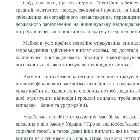
Слід зазначити, що суть терміна “пенсійне забезпе
традиції, менталітет народу, економічні процеси та інш
(збільшення демографічного навантаження, перевищенн
державного забезпечення на індивідуальну відповідальн
потребу в перегляді понятійного апарату у сфері пенсійн
Майже в усіх країнах пенсійне страхування виникло
запровадження здійснення виплат особам, які досягали 
колишнього пострадянського простору трансформувал
чисельність осіб, які потребували відповідних виплат.
Відмінність тлумачень категорій “пенсійне страхуванн
в цілому фінансового механізму пенсійного страхування
уряду країни на задоволення основних потреб людини в їж
щоб отримувати відповідні грошові виплати, треба заст
випадках – банки та уряд країни).
Українське пенсійне страхування має більш вузьке 
введення в дію Закону України “Про загальнообов’язкове 
соціальні пенсії, а також деякі інші виплати, які не м
виплати на дітей віком до 3 років. Отже, за своєю суттю 