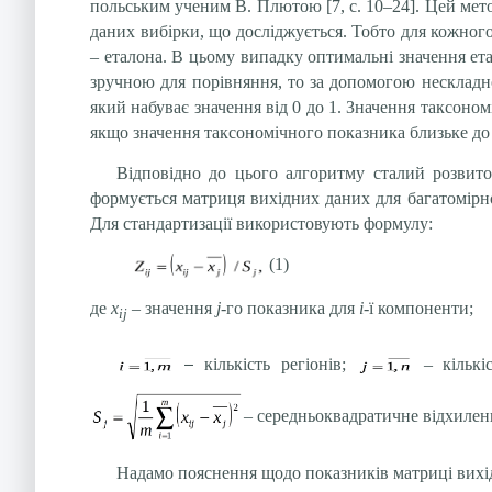
польським ученим В. Плютою [7, с. 10–24]. Цей мето
даних вибірки, що досліджується. Тобто для кожного
– еталона. В цьому випадку оптимальні значення ет
зручною для порівняння, то за допомогою нескладн
який набуває значення від 0 до 1. Значення таксоном
якщо значення таксономічного показника близьке до 1
Відповідно до цього алгоритму сталий розвито
формується матриця вихідних даних для багатомірног
Для стандартизації використовують формулу:
(1)
де
х
–
значення
j
-го показника для
і-
ї компоненти;
ij
–
кількість регіонів;
– кількі
– середньоквадратичне відхиле
Надамо пояснення щодо показників матриці вихідн