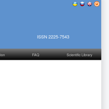
ISSN 2225-7543
tion
FAQ
Scientific Library