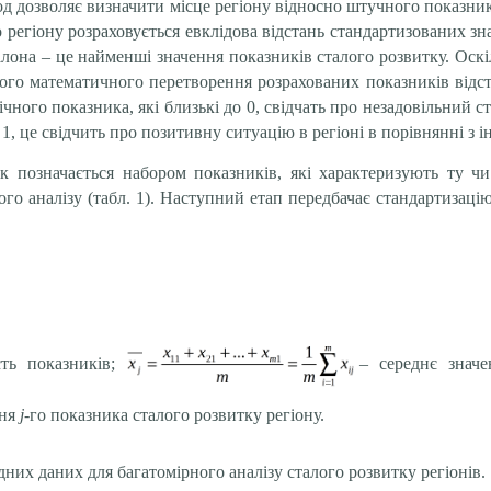
д дозволяє визначити місце регіону відносно штучного показник
 регіону розраховується евклідова відстань стандартизованих з
алона – це найменші значення показників сталого розвитку. Оск
ого математичного перетворення розрахованих показників відст
ічного показника, які близькі до 0, свідчать про незадовільний с
, це свідчить про позитивну ситуацію в регіоні в порівнянні з 
к позначається набором показників, які характеризують ту ч
о аналізу (табл. 1). Наступний етап передбачає стандартизацію
сть показників;
– середнє знач
ння
j
-го показника сталого розвитку регіону.
их даних для багатомірного аналізу сталого розвитку регіонів.