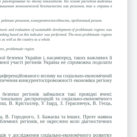
но ранжирование по этому показателю. На основе расчетов выделены
вышению экономической безопасности как регионов, так и страны в
 рейтинг регионов, конкурентоспособность, проблемный регион.
agnosis and evaluation of sustainable development of problematic regions was
 ranking based on this indicator was performed. The most problematic regions
s as well as the country as a whole.
ness, problematic region.
ої безпеки України і, насамперед, таких важливих її
ивної участі регіонів Україна не спроможна подолати
-диференційованого впливу на соціально-економічний
безпечення конкурентоспроможності економіки регіону
безпеки регіонів займалися такі провідні вчені:
егіональних диспропорцій та соціально-економічного
ш, В. Крісталлер, У. Ізард, З. Герасимчук, В. Геєць,
а, В. Городного, З. Бажаєва та інших. Проте наявна
блемних регіонів, не окреслено коло діагностичних
ів у дослідження соціально-економічного розвитку