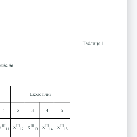
Таблиця 1
гіонів
Екологічні
1
2
3
4
5
ІІІ
ІІІ
ІІІ
ІІІ
ІІІ
Х
Х
Х
Х
Х
11
12
13
14
15