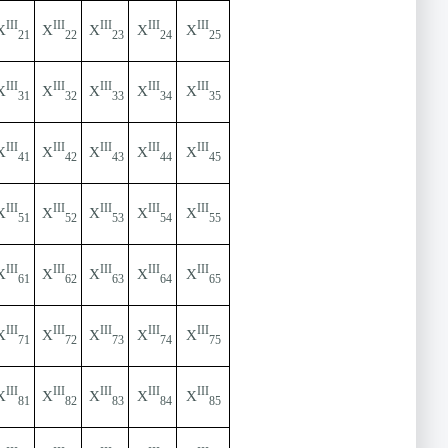
ІІІ
ІІІ
ІІІ
ІІІ
ІІІ
Х
Х
Х
Х
Х
21
22
23
24
25
ІІІ
ІІІ
ІІІ
ІІІ
ІІІ
Х
Х
Х
Х
Х
31
32
33
34
35
ІІІ
ІІІ
ІІІ
ІІІ
ІІІ
Х
Х
Х
Х
Х
41
42
43
44
45
ІІІ
ІІІ
ІІІ
ІІІ
ІІІ
Х
Х
Х
Х
Х
51
52
53
54
55
ІІІ
ІІІ
ІІІ
ІІІ
ІІІ
Х
Х
Х
Х
Х
61
62
63
64
65
ІІІ
ІІІ
ІІІ
ІІІ
ІІІ
Х
Х
Х
Х
Х
71
72
73
74
75
ІІІ
ІІІ
ІІІ
ІІІ
ІІІ
Х
Х
Х
Х
Х
81
82
83
84
85