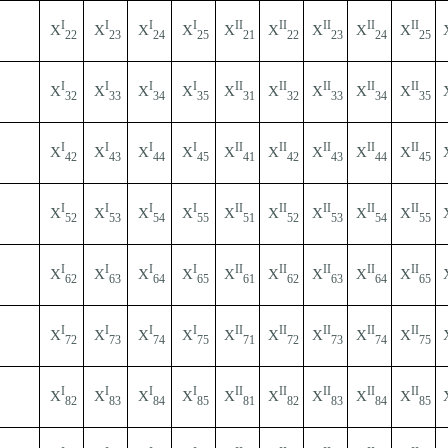
І
І
І
І
ІІ
ІІ
ІІ
ІІ
ІІ
Х
Х
Х
Х
Х
Х
Х
Х
Х
22
23
24
25
21
22
23
24
25
І
І
І
І
ІІ
ІІ
ІІ
ІІ
ІІ
Х
Х
Х
Х
Х
Х
Х
Х
Х
32
33
34
35
31
32
33
34
35
І
І
І
І
ІІ
ІІ
ІІ
ІІ
ІІ
Х
Х
Х
Х
Х
Х
Х
Х
Х
42
43
44
45
41
42
43
44
45
І
І
І
І
ІІ
ІІ
ІІ
ІІ
ІІ
Х
Х
Х
Х
Х
Х
Х
Х
Х
52
53
54
55
51
52
53
54
55
І
І
І
І
ІІ
ІІ
ІІ
ІІ
ІІ
Х
Х
Х
Х
Х
Х
Х
Х
Х
62
63
64
65
61
62
63
64
65
І
І
І
І
ІІ
ІІ
ІІ
ІІ
ІІ
Х
Х
Х
Х
Х
Х
Х
Х
Х
72
73
74
75
71
72
73
74
75
І
І
І
І
ІІ
ІІ
ІІ
ІІ
ІІ
Х
Х
Х
Х
Х
Х
Х
Х
Х
82
83
84
85
81
82
83
84
85