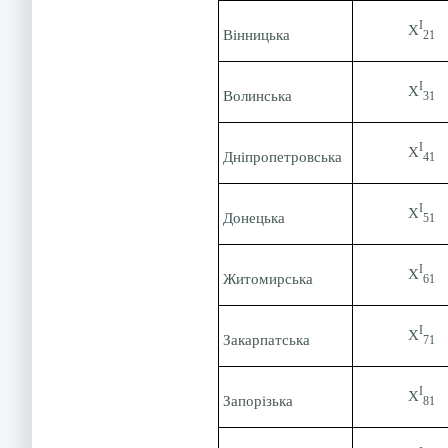
І
Х
Вінницька
21
І
Х
Волинська
31
І
Х
Дніпропетровська
41
І
Х
Донецька
51
І
Х
Житомирська
61
І
Х
Закарпатська
71
І
Х
Запорізька
81