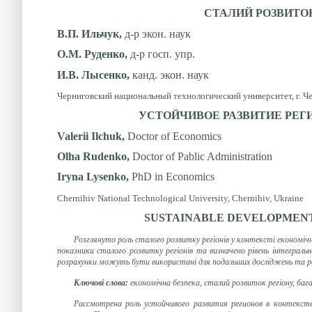
СТАЛИЙ РОЗВИТОК
В.П. Ильчук,
д-р
экон. наук
О.М. Руденко,
д-р госп. упр.
И.В. Лысенко,
канд. экон. наук
Черниговский национальный технологический университет, г. Ч
УСТОЙЧИВОЕ РАЗВИТИЕ РЕ
Valerii Ilchuk,
Doctor of
Economics
Olha Rudenko,
Doctor of
Pablic Administration
Iryna Lysenko,
PhD in Economics
Chernihiv National Technological University, Chernihiv, Ukraine
SUSTAINABLE DEVELOPMENT 
Розглянуто роль сталого розвитку регіонів у контексті економіч
показники сталого розвитку регіонів та визначено рівень інтегральн
розрахунки можуть бути використані для подальших досліджень та розр
Ключові слова:
економічна безпека, сталий розвиток регіону, ба
Рассмотрена роль устойчивого развития регионов в контекст