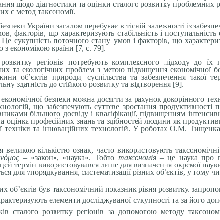
ння щодо діагностики та оцінки сталого розвитку проблемних р
их є метод таксономії.
езпеки України загалом перебуває в тісній залежності із забезпе
мов, факторів, що характеризують стабільність і поступальність
 Це сукупність поточного стану, умов і факторів, що характеризу
 з економікою країни [7, c. 79].
розвитку регіонів потребують комплексного підходу до їх п
их та екологічних проблем з метою підвищення економічної без
ни об’єктів природи, суспільства та забезпечення такої тери
ьну здатність до стійкого розвитку та відтворення [9].
 економічної безпеки можна досягти за рахунок докорінного те
нологій, що забезпечують суттєве зростання продуктивності п
никами більшого досвіду і кваліфікації, підвищенням інтенсив
існа оцінка професійних знань та здібностей людини як продукти
 техніки та інноваційних технологій. У роботах О.М. Тищенка 
ся великою кількістю ознак, часто використовують таксономічн
і
νόμος
– «закон», «наука».
Тобто
таксономія
– це наука про
 цей термін використовувався лише для визначення окремої науки 
ся для упорядкування, систематизації різних об’єктів, у тому чи
х об’єктів був таксономічний показник рівня розвитку, запропо
характеризують елементи досліджуваної сукупності та за його до
ків сталого розвитку регіонів за допомогою методу таксоно