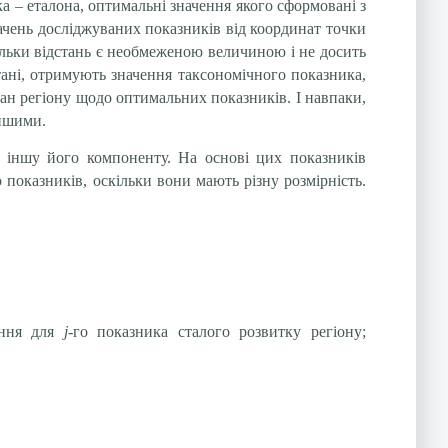
а – еталона, оптимальні значення якого сформовані з
начень досліджуваних показників від координат точки
ільки відстань є необмеженою величиною і не досить
ані, отримують значення таксономічного показника,
тан регіону щодо опти­мальних показників. І навпаки,
іншими.
и іншу його компоненту. На основі цих показників
 показників, оскільки вони мають різну розмірність.
ення для
j
-го показника сталого розвитку регіону;