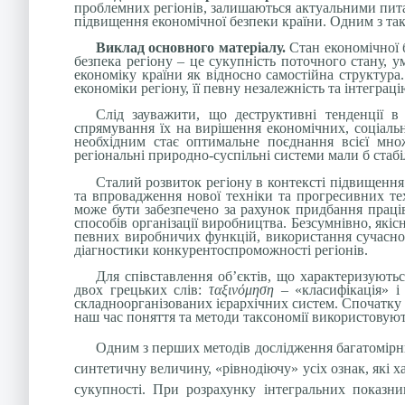
проблемних регіонів, залишаються актуальними пита
підвищення економічної безпеки країни. Одним з так
Виклад основного матеріалу.
Стан економічної б
безпека регіону – це сукупність поточного стану, у
економіку країни як відносно самостійна структура.
економіки регіону, її певну незалежність та інтеграцію
Слід зауважити, що деструктивні тенденції в 
спрямування їх на вирішення економічних, соціальн
необхідним стає оптимальне поєднання всієї множи
регіональні природно-суспільні системи мали б стабіл
Сталий розвиток регіону в контексті підвищення
та впровадження нової техніки та прогресивних тех
може бути забезпечено за рахунок придбання праців
способів організації виробництва. Безсумнівно, як
певних виробничих функцій, використання сучасної
діагностики конкурентоспроможності регіонів.
Для співставлення об’єктів, що характеризують
двох грецьких слів:
ταξινόμηση
– «класифікація» 
складноорганізованих ієрархічних систем
. Спочатку
наш час поняття та методи таксономії використовують
Одним з перших методів дослідження багатомірни
синтетичну величину, «рівнодіючу» усіх ознак, які 
сукупності. При розрахунку інтегральних показни