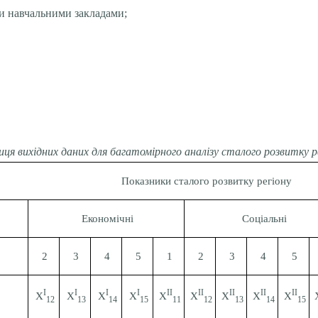
ми навчальними закладами;
ця вихідних даних для багатомірного аналізу сталого розвитку ре
Показники сталого розвитку регіону
Економічні
Соціальні
2
3
4
5
1
2
3
4
5
І
І
І
І
ІІ
ІІ
ІІ
ІІ
ІІ
Х
Х
Х
Х
Х
Х
Х
Х
Х
12
13
14
15
11
12
13
14
15