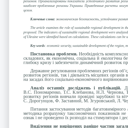
регионов. Проанализированы показатели устойчивого развития реги
наиболее проблемные регионы Украины. Приведенные расчеты могут
целом.
Ключевые слова:
экономическая безопасность, устойчивое развит
The article examines the role of sustainable regional development in t
proposed. The indicators of sustainable regional development were analyzed 
of Ukraine were identified based on calculations. These calculations can be u
Key words
: economic security, sustainable development of the region, m
Постановка проблеми.
Необхідність комплексно
складових, як економічна, соціальна й екологічна б
глибоку кризу і забезпечити динамічний розвиток пр
Державне регулювання проблемних регіонів об’є
розвиток регіонів, так і діяльність місцевих орган
на засадах його соціально-економічного вирівнювання
Аналіз останніх досліджень і публікацій.
Д
В.С. Пономаренко, Т.С. Клебанова, Н.Л. Чернова, Т
розвитку регіонів вивчали провідні зарубіжні та віт
С. Дорогунцов, Ф. Заставний, М. Згуровський, Л. Ч
Питання застосування методів багатовимірного а
методика розрахунку таксономічних показників не 
ознак і не проведено їх розподіл на стимулятори і де
Виділення не вирішених раніше частин загал