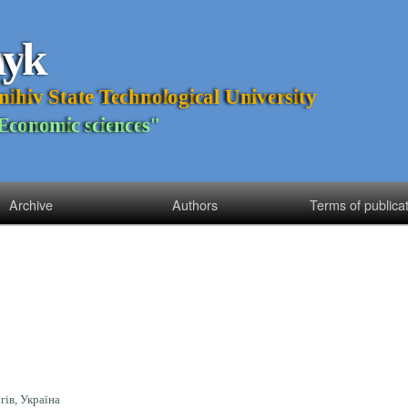
n
y
k
n
i
h
i
v
S
t
a
t
e
T
e
c
h
n
o
l
o
g
i
c
a
l
U
n
i
v
e
r
s
i
t
y
E
c
o
n
o
m
i
c
s
c
i
e
n
c
e
s
"
Archive
Authors
Terms of publica
гів, Україна