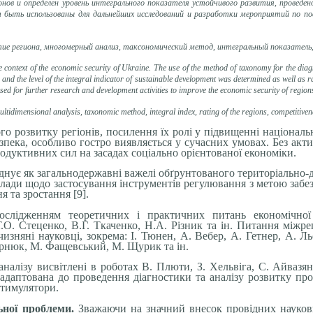
онов и определен уровень интегрального показателя устойчивого развития, проведе
 быть использованы для дальнейших исследований и разработки мероприятий по по
ие региона, многомерный анализ, таксономический метод, интегральный показатель,
he context of the economic security of Ukraine. The use of the method of taxonomy for the di
and the level of the integral indicator of sustainable development was determined as well as
sed for further research and development activities to improve the economic security of region
ultidimensional analysis, taxonomic method, integral index, rating of the regions, competitive
го розвитку регіонів, посилення їх ролі у підвищенні національн
езпека, особливо гостро виявляється у сучасних умовах. Без акт
одуктивних сил на засадах соціально орієнтованої економіки.
днує як загальнодержавні важелі обґрунтованого територіально
ів влади щодо застосування інструментів регулювання з метою за
 та зростання [9].
ослідженням теоретичних і практичних питань економічної 
.О. Стеценко, В.Г. Ткаченко, Н.А. Різник та ін. Питання міжр
чизняні науковці, зокрема: І. Тюнен, А. Вебер, А. Гетнер, А. Льо
ернюк, М. Фащевський, М. Щурик та ін.
налізу висвітлені в роботах В. Плюти, З. Хельвіга, С. Айвазян
адаптована до проведення діагностики та аналізу розвитку про
стимулятори.
ьної проблеми.
Зважаючи на значний внесок провідних науковц