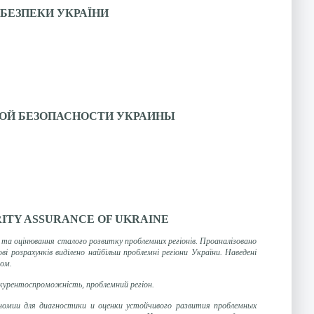
 БЕЗПЕКИ УКРАЇНИ
ОЙ БЕЗОПАСНОСТИ УКРАИНЫ
RITY ASSURANCE OF UKRAINE
 та оцінювання сталого розвитку проблемних регіонів. Проаналізовано
і розрахунків виділено найбільш проблемні регіони України. Наведені
лом.
онкурентоспроможність, проблемний регіон.
номии для диагностики и оценки устойчивого развития проблемных