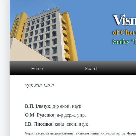
V
i
s
o
f
C
h
e
r
S
e
r
i
e
s
"
Home
Search
УДК 332.142.2
В.П. Ільчук,
д-р екон. наук
О.М. Руденко,
д-р держ. упр.
І.В. Лисенко,
канд. екон. наук
Чернігівський національний технологічний університет, м. Черні