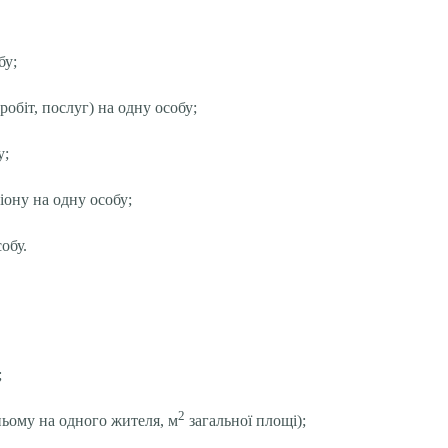
бу;
робіт, послуг) на одну особу;
у;
іону на одну особу;
обу.
;
2
ньому на одного жителя, м
загальної площі);