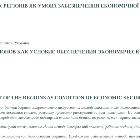
 РЕГІОНІВ ЯК УМОВА ЗАБЕЗПЕЧЕННЯ ЕКОНОМІЧНОЇ
ернигов, Украина
ГИОНОВ КАК УСЛОВИЕ ОБЕСПЕЧЕНИЯ ЭКОНОМИЧЕСК
OF THE REGIONS AS CONDITION OF ECONOMIC SECU
ної безпеки України. Запропоновано використання методу таксономії для діагностики
ого показника сталого розвитку, проведено ранжування за цим показником. На основ
облення заходів щодо підвищення економічної безпеки як регіонів, так і країни зага
гатомірний аналіз, таксономічний метод, інтегральний показник, рейтинг регіонів, к
е экономической безопасности Украины. Предложено использование метода таксо