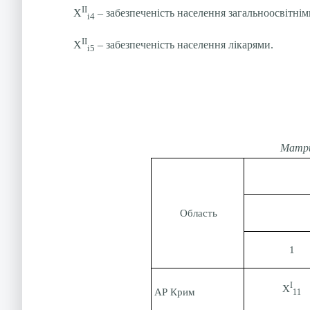
ІІ
Х
– забезпеченість населення загальноосвітні
і4
ІІ
Х
– забезпеченість населення лікарями.
і5
Матри
Область
1
І
Х
АР Крим
11