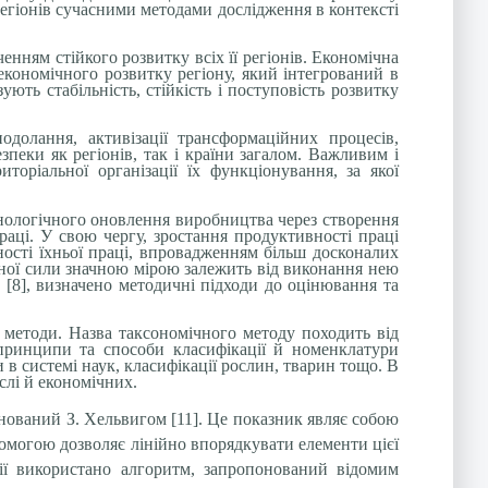
егіонів сучасними методами дослідження в контексті
ченням стійкого розвитку всіх її регіонів. Економічна
 економічного розвитку регіону, який інтегрований в
ють стабільність, стійкість і поступовість розвитку
одолання, активізації трансформаційних процесів,
пеки як регіонів, так і країни загалом. Важливим і
торіальної організації їх функціонування, за якої
хнологічного оновлення виробництва через створення
раці. У свою чергу, зростання продуктивності праці
ності їхньої праці, впровадженням більш досконалих
вної сили значною мірою залежить від виконання нею
[8], визначено методичні підходи до оцінювання та
і методи. Назва таксономічного методу походить від
принципи та способи класифікації й номенклатури
в системі наук, класифікації рослин, тварин тощо. В
слі й економічних.
нований З. Хельвигом [11]. Це показник являє собою
помогою дозволяє лінійно впорядкувати елементи цієї
мії використано алгоритм, запропонований відомим