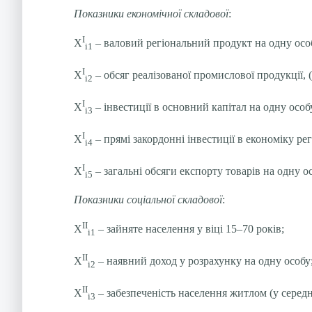
Показники економічної складової
:
І
Х
– валовий регіональний продукт на одну осо
і1
І
Х
– обсяг реалізованої промислової продукції, (
і2
І
Х
– інвестиції в основний капітал на одну особ
і3
І
Х
– прямі закордонні інвестиції в економіку рег
і4
І
Х
– загальні обсяги експорту товарів на одну ос
і5
Показники соціальної складової
:
ІІ
Х
– зайняте населення у віці 15–70 років;
і1
ІІ
Х
– наявний доход у розрахунку на одну особу
і2
ІІ
Х
– забезпеченість населення житлом (у серед
і3