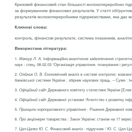
Кризовий фінансовий стан більшості молокопереробних під
за формуванням фінансових результатів. У статті обґрунтов
результатів молокопереробними підприємствами, яка дає мож
Ключові слова:
контроль, фінансові результати, система показників, аналіт
Використана література:
1.
Мачкур
Л. А.
Інформаційно-аналітичне забезпечення стратегічн
наук : спец. 08.02.03 “Організація управління, планування і регу
2.
Олійник О. В.
Економічний аналіз в системі контролю: взаємоп
банківської системи України : збірник наукових праць. – Суми : І
3.
Офіційний
сайт Державного комітету статистики України [Елект
4.
Офіційний
сайт Державної установи “Агентство з розвитку інф
5.
Принципи
корпоративного управління : Рішення Державної коміс
6.
Про акціонерні
товариства : Закон України: станом на 17 верес
7.
Цал-Цалко
Ю. С.
Фінансовий аналіз : підручник / Ю. С. Цал-Ца