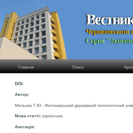
В
е
с
т
н
и
Ч
е
р
н
и
г
о
в
с
к
о
г
о
С
е
р
и
я
"
Э
к
о
н
о
м
Главная
Поиск
Арх
DOI:
Автор:
Мельник Т.Ю., Житомирський державний технологічний унів
українська
Мова статті:
Анотація: