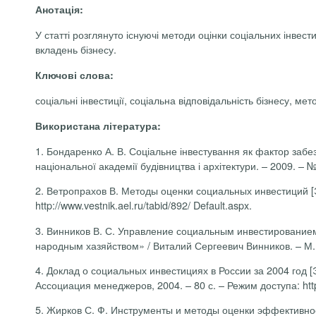
Анотація:
У статті розглянуто існуючі методи оцінки соціальних інвес
вкладень бізнесу.
Ключові слова:
соціальні інвестиції, соціальна відповідальність бізнесу, мето
Використана література:
1.
Бондаренко А. В. Соціальне інвестування як фактор забез
національної академії будівництва і архітектури. – 2009. – №
2.
Ветропрахов В. Методы оценки социальных инвестиций
[
http://www.vestnik.ael.ru/tabid/892/ Default.aspx.
3.
Винников В. С. Управление социальным инвестированием в
народным хазяйством» / Виталий Сергеевич Винников. – М.,
4.
Доклад о социальных инвестициях в России за 2004 год
[
Ассоциация менеджеров, 2004.
–
80 с.
–
Режим доступа:
ht
5.
Жирков С. Ф. Инструменты и методы оценки эффективност