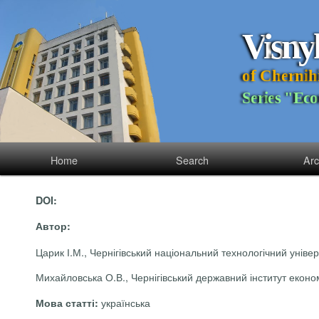
V
i
s
n
y
o
f
C
h
e
r
n
i
h
S
e
r
i
e
s
"
E
c
o
Home
Search
Arc
DOI:
Автор:
Царик І.М., Чернігівський національний технологічний універс
Михайловська О.В., Чернігівський державний інститут економі
українська
Мова статті: