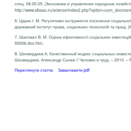
спец.
08.00.05 „Экономика и управление народным хозяйств
http://www.sibsau.ru/science/index2.­php?option=com_docma
6.
Царик І. М.
Регулятивні інструменти посилення соціальної в
державний інститут права, соціальних технологій та праці, 2
7.
Шаповал В. М. Оцінка ефективності соціальних інвестиці
50506.doc.htm.
8.
Шихвердиев А.
Качественный индекс социальных инвести
Шихвердиев, Александр Сычев // Человек и труд. – 2010. – №
Переглянути статтю
Завантажити pdf