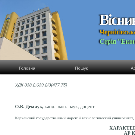
В
і
с
н
и
Ч
е
р
н
і
г
і
в
с
ь
к
С
е
р
і
я
"
Е
к
о
Головна
Пошук
Ар
УДК 338.2:639.2/3
(477.75)
О.В. Демчук,
канд. экон. наук, доцент
Керченский государственный морской технологический университет, г
ХАРАКТЕ
АР 