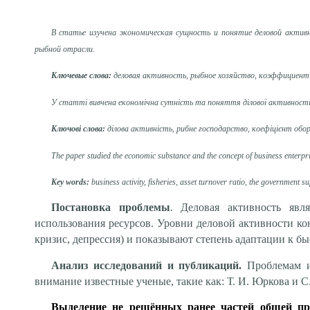
В статье
изучена экономическая сущность и понятие деловой актив
рыбной отрасли.
Ключевые слова:
деловая активность, рыбное хозяйство, коэффициен
У статті вивчена економічна сутність та поняття ділової активності п
Ключові слова:
ділова активність, рибне господарство, коефіцієнт обо
The paper studied the economic substance and the concept of business enterpris
Key words:
business activity, fisheries, asset turnover ratio, the government su
Постановка проблемы
.
Деловая активность явл
использования ресурсов. Уровни деловой активности ко
кризис, депрессия) и показывают степень адаптации к б
Анализ исследований и публикаций.
Проблемам из
внимание известные ученые, такие как: Т. И. Юркова и С.
Выделение не решённых ранее частей общей п