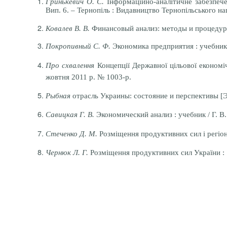
Гринькевич О. С.
Інформаційно-аналітичне забезпечен
Вип. 6. – Тернопіль : Видавництво Тернопільського на
Ковалев В. В.
Финансовый анализ: методы и процедур
Покропивный С. Ф.
Экономика предприятия : учебник /
Про схвалення
Концепції Державної цільової економі
жовтня 2011
р. № 1003-р.
Рыбная
отрасль Украины: состояние и перспективы [Эле
Савицкая Г. В.
Экономический анализ : учебник / Г. В. 
Стеченко Д. М.
Розміщення продуктивних сил і регіонал 
Чернюк Л. Г.
Розміщення продуктивних сил України : [н