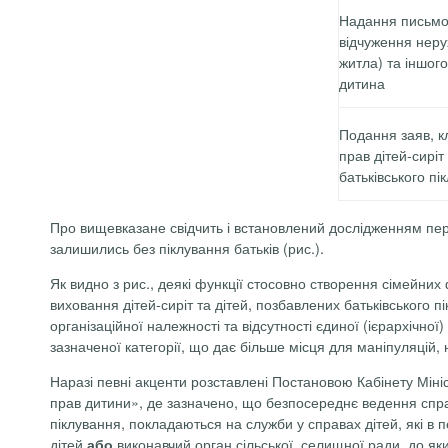
Надання письмов
відчуження неру
житла) та іншог
дитина
Подання заяв, к
прав дітей-сиріт
батьківського пі
Про вищевказане свідчить і встановлений дослідженням пер
залишились без піклування батьків (рис.).
Як видно з рис., деякі функції стосовно створення сімейни
виховання дітей-сиріт та дітей, позбавлених батьківського п
організаційної належності та відсутності єдиної (ієрархічн
зазначеної категорії, що дає більше місця для маніпуляцій,
Наразі певні акценти розставлені Постановою Кабінету Міні
прав дитини», де зазначено, що безпосереднє ведення справ 
піклування, покладаються на служби у справах дітей, які в 
дітей
виконавчий орган сільської, селищної ради, до як
або