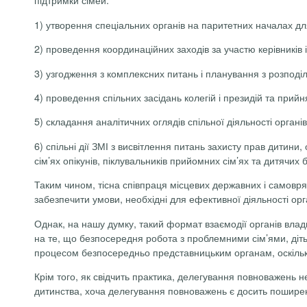
1)
утворення спеціальних органів на паритетних началах для
2)
проведення координаційних заходів за участю керівників 
3)
узгодження з комплексних питань і планування з розподіл
4)
проведення спільних засідань колегій і президій та прийн
5)
складання аналітичних оглядів спільної діяльності орган
6)
спільні дії ЗМІ з висвітлення питань захисту прав дитини,
сім’ях опікунів, піклувальників прийомних сім’ях та дитячих 
Таким чином, тісна співпраця місцевих державних і самовря
забезпечити умови, необхідні для ефективної діяльності ор
Однак, на нашу думку, такий формат взаємодії органів влад
на те, що безпосередня робота з проблемними сім’ями, діт
процесом безпосередньо представницьким органам, оскільк
Крім того, як свідчить практика, делегування повноважень н
дитинства, хоча делегування повноважень є досить поширени