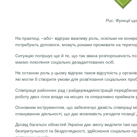
Рис. Функції 
На практиці, «або» відіграє важливу роль, оскільки не конк
потребують допомоги, можуть роками проживати на території 
Ситуацію погіршує ще й те, що так звана розпорошеність пов
маємо покоління соціально
дезадаптованих
осіб.
Не останню роль у цьому відіграє також відсутність
у органів
які могли б створити умови для розв'язання соціальних проб
Співпраця районних рад і райдержадміністрацій передбачає
роботу двох гілок влади на місцях та оперативно приймати р
Основним інструментом, що забезпечує дієвість співпраці м
плануванню діяльності, що дає можливість узгодити позиції д
Досвід багатьох областей України дає змогу виділити такі о
безпритульності та бездоглядності, здійснення соціально-пр
підтримки сімей: