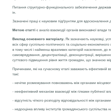
Питання структурно-функціонального забезпечення державно
ін.
Зазначені праці є науковим підґрунтям для вдосконалення ді
є аналіз взаємодії органів виконавчої влади т
Метою статті
Як зазначають науковці, усп
Виклад основного матеріалу.
всіх сфер суспільно-політичного та соціально-економічного ж
в тому числі і найменш вразливих категорій населення, до я
самоврядування, децентралізації,
деконцентрації
, вирішенн
суттєвого підвищення рівня життя громадян, що значною мі
Причинами, які на сучасному етапі заважають ефективній вз
такі:
-
нечітке розмежування повноважень між органами місцево
-
неефективний механізм взаємодії між гілками публічної вл
-
відсутність чіткого розподілу відповідальності між органам
-
недооцінка впливу інститутів громадянського суспільства 