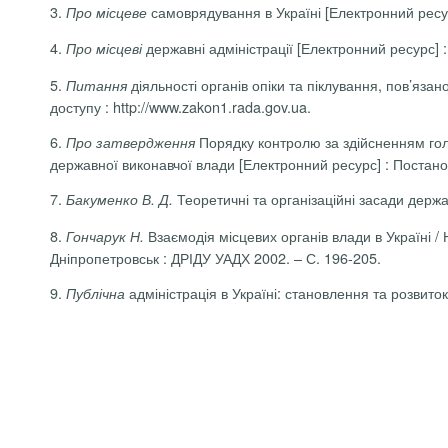
3.
самоврядування в Україні [Електронний ресурс
Про місцеве
4.
державні адміністрації [Електронний ресурс] : 
Про місцеві
5.
діяльності органів опіки та піклування, пов’яза
Питання
доступу : http://www.zakon1.rada.gov.ua.
6.
Порядку контролю за здійсненням гол
Про затвердження
державної виконавчої влади [Електронний ресурс] : Постанова
7.
Теоретичні та організаційні засади держа
Бакуменко
В. Д.
8.
Взаємодія місцевих органів влади в Україні / 
Гончарук Н.
Дніпропетровськ : ДРІДУ УАДХ 2002. – С. 196-205.
9.
адміністрація в Україні: становлення та розвиток
Публічна