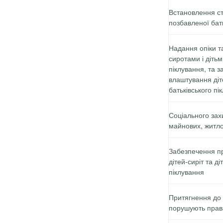
Встановлення ст
позбавленої бать
Надання опіки т
сиротами і діть
піклування, та 
влаштування діте
батьківського пі
Соціального захи
майнових, житлов
Забезпечення п
дітей-сиріт та д
піклування
Притягнення до в
порушують прав