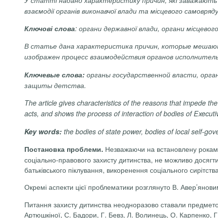
взаємодії органів виконавчої влади та місцевого самовряд
Ключові слова
: органи державної влади, органи місцево
В
статье
дана характеристика причин,
которые
мешаю
изображен
процесс
взаимодействия
органов
исполнител
Ключевые
слова:
органы
государственной
власти
,
орга
защиты
детства
.
The
article
gives
characteristics
of
the
reasons
that
impede
the
acts
,
and
shows
the
process
of
interaction
of
bodies
of
Executi
Key
words
:
the
bodies
of
state
power
,
bodies
of
local
self-
gov
Незважаючи на встановлену роками
Постановка проблеми.
соціально-правового захисту дитинства, не можливо досягти
батьківського піклування, викоренення соціального сирітства,
Окремі аспекти цієї проблематики розглянуто В.
Авер’янови
Питання захисту дитинства неодноразово ставали предметом д
Артюшкіної
, С.
Бадори
, Г.
Бевз
,
Л. Волинець, О. Карпенко, Г