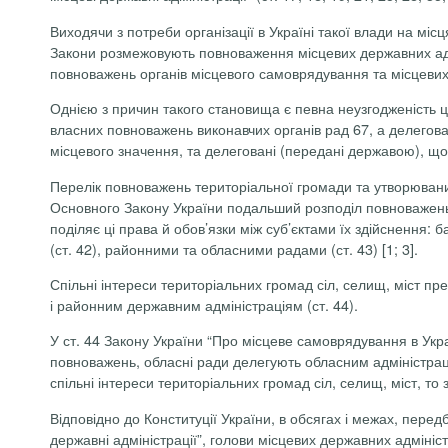
Виходячи з потреби організації в Україні такої влади на міс
Закони розмежовують повноваження місцевих державних адмі
повноважень органів місцевого самоврядування та місцевих 
Однією з причин такого становища є певна неузгодженість ци
власних повноважень виконавчих органів рад 67, а делегова
місцевого значення, та делеговані (передані державою), щ
Перелік повноважень територіальної громади та утворюваних 
Основного Закону України подальший розподіл повноважень т
поділяє ці права й обов’язки між суб’єктами їх здійснення: 
(ст. 42), районними та обласними радами (ст. 43) [1; 3].
Спільні інтереси територіальних громад сіл, селищ, міст пр
і районним державним адміністраціям (ст. 44).
У ст. 44 Закону України “Про місцеве самоврядування в Ук
повноважень, обласні ради делегують обласним адміністрац
спільні інтереси територіальних громад сіл, селищ, міст, то
Відповідно до Конституції України, в обсягах і межах, перед
державні адміністрації”, голови місцевих державних адмін