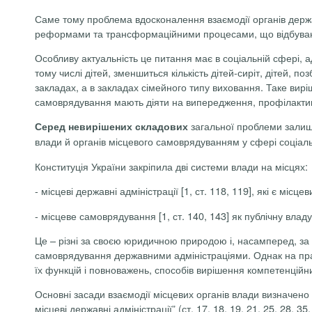
Саме тому проблема вдосконалення взаємодії органів держа
реформами та трансформаційними процесами, що відбуваю
Особливу актуальність це питання має в соціальній сфері, 
тому числі дітей, зменшиться кількість дітей-сиріт, дітей, п
закладах, а в закладах сімейного типу виховання. Таке вирі
самоврядування мають діяти на випередження, профілактику
загальної проблеми залиша
Серед невирішених складових
влади й органів місцевого самоврядуванням у сфері соціальн
Конституція України закріпила дві системи влади на місцях:
-
місцеві державні адміністрації [1, ст. 118, 119], які є міс
-
місцеве самоврядування [1, ст. 140, 143] як публічну влад
Це – різні за своєю юридичною природою і, насамперед, за 
самоврядування державними адміністраціями. Однак на прак
їх функцій і повноважень, способів вирішення
компетенційн
Основні засади взаємодії місцевих органів влади визначено в 
місцеві державні адміністрації” (ст. 17, 18, 19, 21, 25, 28, 35, 