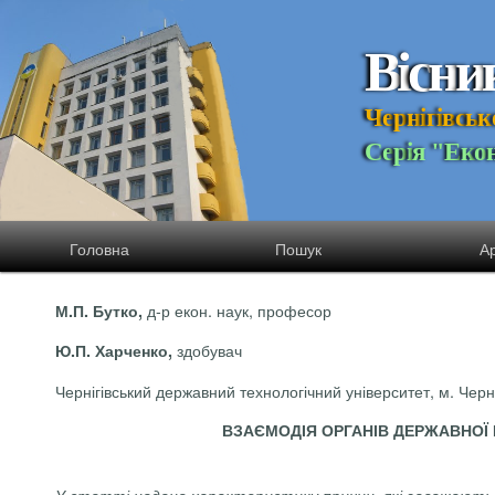
В
і
с
н
и
Ч
е
р
н
і
г
і
в
с
ь
к
С
е
р
і
я
"
Е
к
о
Головна
Пошук
Ар
д-р
екон
. наук, професор
М.П. Бутко,
здобувач
Ю.П. Харченко,
Чернігівський державний технологічний університет, м. Черні
ВЗАЄМОДІЯ ОРГАНІВ ДЕРЖАВНОЇ 
У статті надано характеристику причин, які заважають 