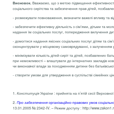
Вважаємо, що з метою підвищення ефективності в
Висновок.
соціального сирітства та забезпечення прав дітей, позбавлен
- розмежувати повноваження, визначити важелі впливу та ві
- забезпечити ефективну діяльність з сім'ями, дітьми та м
надання їм соціальних послуг, попередження вилучення дити
- домогтися надання якісних соціальних послуг дітям та сім
сконцентрувати у місцевому самоврядуванні, з залученням ре
- мінімізувати кількість дітей-сиріт та дітей, позбавлених ба
при неможливості – влаштувати до
інтернатних
закладів нов
чи виконавчої влади за походженням дитини без батьківської
- створити умови для утвердження в суспільстві сімейних ці
1.
України : прийнята на п’ятій сесії Верховної
Конституція
2.
організаційно-правових умов соціальног
Про
забезпечення
13.01.2005 № 2342-IV. – Режим доступу : http://www.zakon1.r