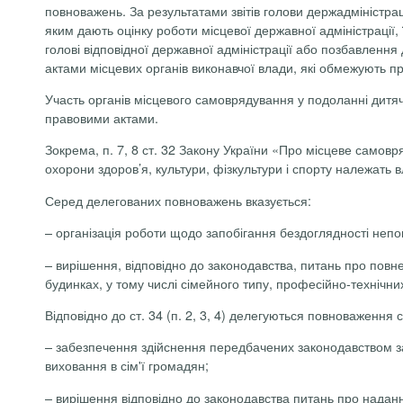
повноважень. За результатами звітів голови держадміністраці
яким дають оцінку роботи місцевої державної адміністрації
голові відповідної державної адміністрації або позбавленн
актами місцевих органів виконавчої влади, які обмежують пра
Участь органів місцевого самоврядування у подоланні дитя
правовими актами.
Зокрема, п. 7, 8
ст. 32 Закону України «Про місцеве самовряд
охорони здоров’я, культури, фізкультури і спорту належать 
Серед делегованих повноважень вказується:
– організація роботи щодо запобігання бездоглядності непов
– вирішення, відповідно до законодавства, питань про повне
будинках, у тому числі сімейного типу, професійно-технічних
Відповідно до ст. 34 (п. 2, 3, 4) делегуються повноваження 
– забезпечення здійснення передбачених законодавством за
виховання в сім'ї громадян;
– вирішення відповідно до законодавства питань про наданн