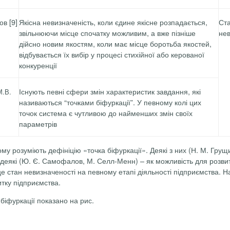
пов
[9]
Якісна невизначеність, коли єдине якісне розпадається,
Ст
звільнюючи місце спочатку можливим, а вже пізніше
нев
дійсно новим якостям, коли має місце боротьба якостей,
відбувається їх вибір у процесі стихійної або керованої
конкуренції
Існують певні сфери змін характеристик завдання, які
М.В.
називаються “точками біфуркації”. У певному колі цих
точок система є чутливою до найменших змін своїх
параметрів
му розуміють дефініцію «точка біфуркації». Деякі з них (Н. М.
Грущ
деякі (
Ю. Є. Самофа
лов,
М. Селл-М
енн) – як можливість для розвитк
е стан невизначеності на певному етапі діяльності підприємства. Н
тку підприємства.
біфуркації показано на рис.