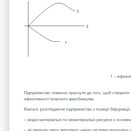
1 – ефекти
Підприємство повинно прагнути до того, щоб створити 
ефективності власного виробництва.
Взагалі, розглядаючи підприємство з позиції біфуркації
–
вхідні матеріальні та нематеріальні ресурси є осно
–
за періоди свого життєвого циклу система проходить ст