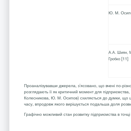
Ю. М. Оси
А.А. Шиян, 
[11]
Гробко
Проаналізувавши джерела, з’ясовано, що вчені по-різно
розглядають її як критичний момент для підприємства, 
Колесникова, Ю. М. Осипов) схиляється до думки, що ц
часу, впродовж якого вирішується подальша доля розви
Графічно можливий стан розвитку підприємства в точці 