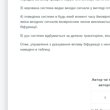
3) керована система видає вихідні сигнали у вигляді го
4) поведінка системи в будь-який момент часу ймовірн
зміна вихідних сигналів імовірнісним чином викликаєтьс
біфуркації;
5) рух системи відбувається за деякою траєкторією, кі
Отже, управління з урахування впливу біфуркації є нео
наведені в таблиці.
Автор чи 
авторі
1