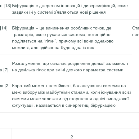
n [13]
Біфуркація є джерелом інновацій і диверсифікацій, саме
завдяки їй у системі з’являються нові рішення
[14]
Біфуркація – це виникнення особливих точок, де
Ст
траєкторія, якою рухається система, потенційно
нев
поділяється на “гілки”, причому всі вони однаково
можливі, але здійснена буде одна із них
Розгалуження, що означає розділення деякої залежності
ва
[7]
на декілька гілок при зміні деякого параметра системи
а [2]
Короткий момент нестійкості, балансування системи на
межі вибору між майбутніми станами, коли існування всієї
системи може залежати від вторгнення однієї випадкової
флуктуації, називається в
синергетиці
біфуркацією
2