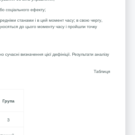
або соціального ефекту;
редніми станами і в цей момент часу; в свою чергу,
ідносяться до цього моменту часу і пройшли точку
сучасні визначення цієї дефініції. Результати аналізу
Таблиця
Група
3
итичний