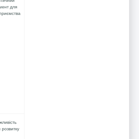
мент для
приємства
ливість
 розвитку