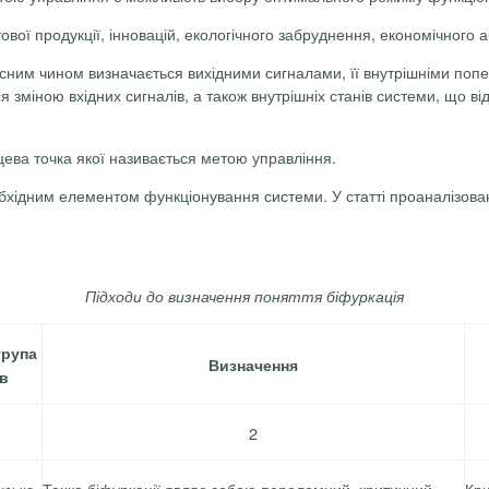
тової продукції, інновацій, екологічного забруднення, економічного 
існим чином визначається вихідними сигналами, її внутрішніми попе
я зміною вхідних сигналів, а також внутрішніх станів системи, що в
нцева точка якої називається метою управління.
бхідним елементом функціонування системи. У статті проаналізовано 
Підходи до визначення поняття біфуркація
група
Визначення
в
2
Точка біфуркації являє собою переломний, критичний
Кр