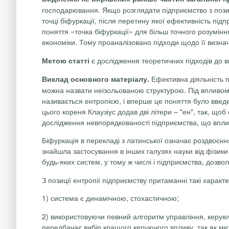
господарювання. Якщо розглядати підприємство з позиці
точці біфуркації, після перетину якої ефективність п
поняття «точка біфуркації» для більш точного розуміння
економіки. Тому проаналізовано підходи щодо її визнач
є дослідження теоретичних підходів до в
Метою статті
Ефективна діяльність п
Виклад основного матеріалу.
можна назвати неізольованою структурою. Під впливом 
називається ентропією, і вперше це поняття було вве
цього
кореня
Клаузіус
додав дві
літери
– "
ен
", так,
щоб
дослідження невпорядкованості підприємства, що вплива
Біфуркація в перекладі з латинської означає роздвоє
знайшла застосування в інших галузях науки від фізики
будь-яких систем, у тому ж числі і підприємства, дозвол
З позиції ентропії підприємству притаманні такі характ
1) система є динамічною, стохастичною;
2) використовуючи певний алгоритм управління, керуюча
передбачає вибір кращого керуючого впливу, так як м