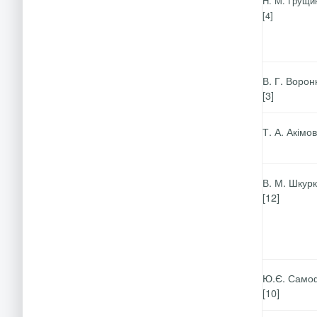
Н. М.
Грущи
[4]
В. Г.
Ворон
[3]
Т. А.
Акімо
В. М.
Шкурк
[12]
Ю.Є. Само
[10]