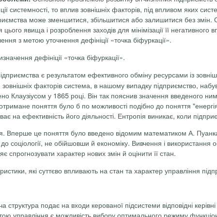
ї системності, то вплив зовнішніх факторів, під впливом яких сист
ідприємства може зменшитися, збільшитися або залишитися без змін
 цього явища і розроблення заходів для мінімізації її негативного в
ення з метою уточнення дефініції «точка біфуркації».
изначення дефініції «точка біфуркації».
ідприємства є результатом ефективного обміну ресурсами із зовніш
зовнішніх факторів система, в нашому випадку підприємство, набу
дено
Клаузіусом
у 1865 році.
Він
так
пояснив
значення
введеного ни
отримане поняття
було
б по можливості
подібно
до
поняття "
енергі
є на ефективність його діяльності. Ентропія виникає, коли підприєм
ння. Вперше це поняття було введено відомим математиком А.
Пуанк
 до соціології, не обійшов­ши й економіку. Вивчення і використанн
яє спрогнозувати характер нових змін й оцінити її стан.
еристики, які суттєво впливають на стан та характер управління під
 структура подає на входи керованої підсистеми відповідні керівні
етою управління є можливість вибору оптимального режиму функціон