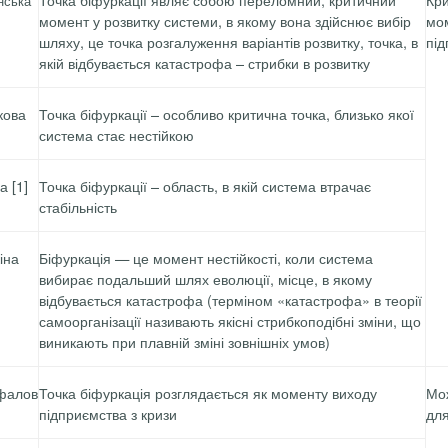
нська
момент у розвитку системи, в якому вона здійснює вибір
мо
шляху, це точка розгалуження варіан­тів розвитку, точка, в
під
якій відбувається катастрофа – стрибки в розвитку
кова
Точка біфуркації – особливо критична точка, близько якої
система стає нестійкою
ва
[1]
Точка біфуркації – область, в якій система втрачає
стабільність
іна
Біфуркація — це момент нестійкості, коли система
вибирає подальший шлях еволюції, місце, в якому
відбувається катастрофа (терміном «катастрофа» в теорії
самоорганізації називають якісні стрибкоподібні зміни, що
виникають при плавній зміні зовнішніх умов)
фалов
Точка біфуркація розглядається як
моменту виходу
Мож
підприємства з кризи
для