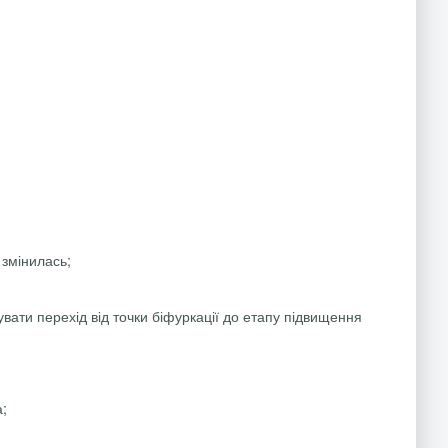
 змінилась;
вати перехід від точки біфуркації до етапу підвищення
а;