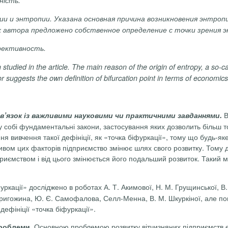
ии
и
энтропии
.
Указана
основная
причина
возникновения
энтроп
х
автора
предложено
собственное
определение
с точки
зрения
э
ективность
.
n
studied
in
the
article
.
The
main
reason
of
the
origin
of
entropy
, a so-
ca
or
suggests
the
own
definition
of
bifurcation
point
in
terms
of
economics
В
зв’язок із важливими науковими чи практичними завданнями.
у
собі
фундаментальні закони
,
застосування яких дозволить
більш
т
ня вивчення такої дефініції, як «точка біфуркації», тому що будь-я
пливом цих факторів підприємство змінює шлях свого розвитку. Тому
приємством і від цього змінюється його подальший розвиток. Такий м
уркації» досліджено в роботах
А. Т. Акимо
вої, Н. М.
Грущинської
, В
 Пригожина, Ю. Є. Самофалова,
Селл-Менна
, В. М.
Шкуркіної
, але п
дефініції «точка біфуркації».
Основною проблемою розвитку вітчизняних підприємств є 
проблеми.