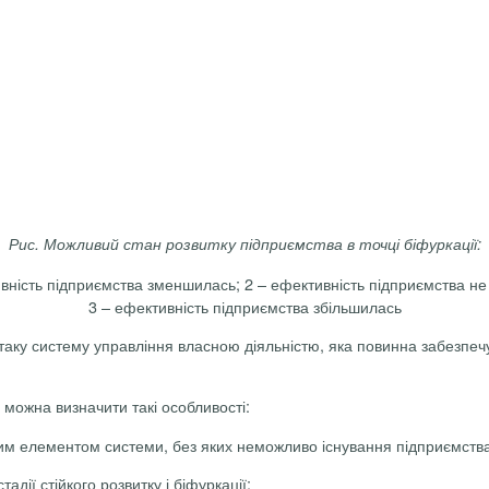
Рис. Можливий стан розвитку підприємства в точці біфуркації:
вність підприємства зменшилась; 2 – ефективність підприємства не
3 – ефективність підприємства збільшилась
таку систему управління власною діяльністю, яка повинна забезпечу
, можна визначити такі особливості:
вним елементом системи, без яких неможливо існування підприємств
адії стійкого розвитку і біфуркації;