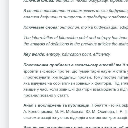
В
статье
рассмотрена
взаимосвязь
точки
бифуркац
анализа
дефиниции
энтропии
в
предыдущих
работа
Ключевые
слова:
энтропия
, точка
бифуркации
,
эфф
The
interrelation
of
bifurcation
point
and
entropy
has
bee
the
analysis
of
definitions
in
the
previous
articles
the
auth
Key
words
:
entropy
,
bifurcation
point
,
efficiency
.
Постановка проблеми в загальному вигляді та її 
зробити висновок
про те
,
що
гуманітарні
науки
містять
і
прогнозувати
їхні подальші
прояви
. Тому постає питан
яка відчуває на собі впливи зовнішніх факторів. Під в
явище у часі, коли зовнішні фактори взаємодіють з під
проаналізовано у статті.
Поняття «точка біф
Аналіз досліджень та публікацій.
А. Колесникова, М. М.
Моїсеєва
, Ю. М. Осипова, І. Р.
систематизації існуючих підходів з метою конкретизації 
Виділення не вирішених раніше частин загальної 