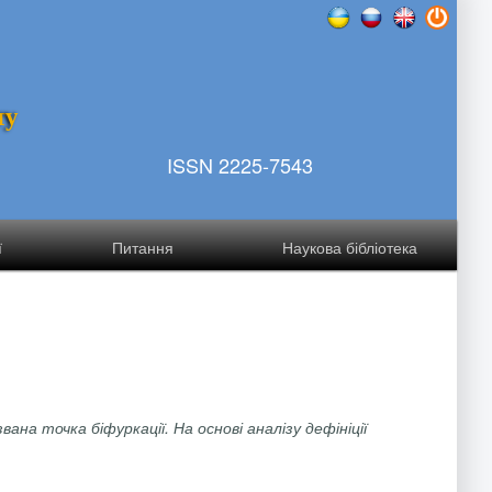
т
у
ISSN 2225-7543
ї
Питання
Наукова бібліотека
на точка біфуркації. На основі аналізу дефініції