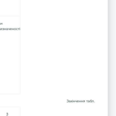
ан
изначеності
Закінчення табл.
3