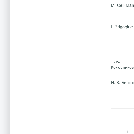
М. Cell-Man
І.
Prigogine
Т. А.
Колеснико
Н. В. Бичков
1