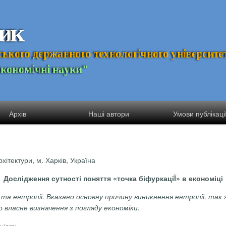
и
к
с
ь
к
о
г
о
д
е
р
ж
а
в
н
о
г
о
т
е
х
н
о
л
о
г
і
ч
н
о
г
о
у
н
і
в
е
р
с
и
т
е
Е
к
о
н
о
м
і
ч
н
і
н
а
у
к
и
"
Архів
Наші автори
Умови публікаці
хітектури, м. Харків, Україна
Дослідження сутності поняття «точка біфуркаціЇ» в економіці
а ентропії. Вказано основну причину виникнення ентропії, так зва
 власне визначення з погляду економіки.
ність.