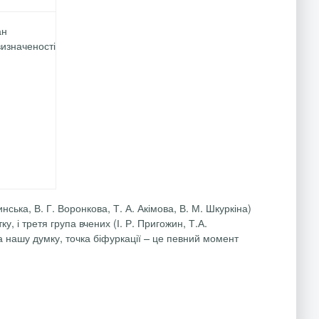
ан
изначеності
инська
, В. Г.
Воронкова
, Т. А.
Акімова
, В. М.
Шкуркіна
)
у, і третя група вчених (І. Р. Пригожин, Т.А.
а нашу думку, точка біфуркації – це певний момент