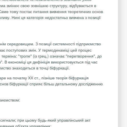
ема змінює свою зовнішню структуру, відбувається в
. Саме тому постає питання вивчення теоретичних основ
пливу. Нині ця категорія недостатньо вивчена з позиції
нім середовищем. З позиції системності підприємство
ває поступових змін. У термодинаміці цей процес
м
терміна:
"
тропе
" (із
грец
.)
означає
"перетворення
",
до
я". В економіці ця дефініція використовується під час
ство знаходиться в точці біфуркації.
аре
на початку ХХ ст., пізніше теорія біфуркація
я основ біфуркації сприяє більш детальному дослідженню
приємством:
 сигнали; при цьому будь-який управлінський акт
ування об'єкта управління;