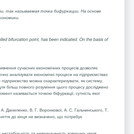
ии
, так
называемая
точка
бифуркации
. На
основе
кономики
.
lled
bifurcation
point
,
has
been
indicated
.
On
the
basis
of
.
ивчення
сучасних
економічних процесів
дозволяє
очно
аналізувати
економічні процеси
на
підприємствах
ке підприємство можна охарактеризувати, як систему,
 для більш повного розуміння цього процесу досліджено
омент називається точкою біфуркації, сутність якої
. А. Даниленко, В. Г.
Воронкової
, А. С.
Гальчинського
, Т.
оняття до кінця не визначено, що потребує
нестабільність та невизначеність зовнішніх умов