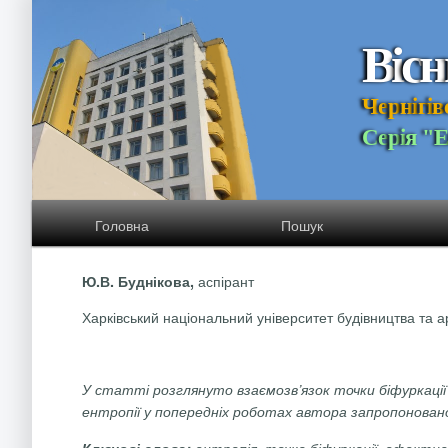
В
і
с
н
Ч
е
р
н
і
г
і
в
С
е
р
і
я
"
Головна
Пошук
аспірант
Ю.В.
Буднікова
,
Харківський національний університет будівництва та ар
У статті розглянуто взаємозв’язок точки біфуркації т
ентропії у попередніх роботах автора запропоновано
Ключові слова:
ентропія, точка біфуркації, ефектив