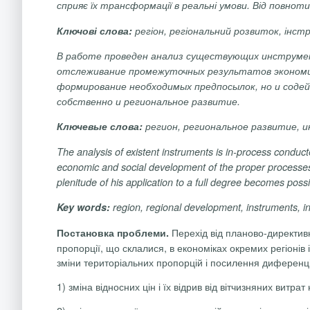
сприяє їх трансформації в реальні умови. Від повно
Ключові слова:
регіон, регіональний розвиток,
інст
В работе проведен анализ существующих инструмен
отслеживание промежуточных результатов экономи
формирование необходимых предпосылок, но и соде
собственно и региональное развитие.
Ключевые слова:
регион, региональное развитие,
The analysis of existent instruments is in-process conduc
economic and social development of the proper processes. S
plenitude of his application to a full degree becomes poss
Key words:
region, regional development, instruments, i
Перехід від планово-директив
Постановка проблеми.
пропорції, що склалися, в економіках окремих регіонів
зміни територіальних пропорцій і посилення диференці
1) зміна відносних цін і їх відрив від вітчизняних витра