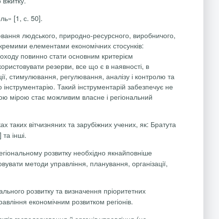
 вжитку.
» [1, с. 50].
інювання людського, природно-ресурсного, виробничого,
з окремими елементами економічних стосунків:
оходу повинно стати основним критерієм
ристовувати резерви, все що є в наявності, в
ії, стимулювання, регулювання, аналізу і контролю та
 інструментарію. Такий інструментарій забезпечує не
ною мірою стає можливим власне і регіональний
х таких вітчизняних та зарубіжних учених, як: Братута
 та інші.
егіональному розвитку необхідно якнайповніше
вувати методи управління, планування, організації,
ального розвитку та визначення пріоритетних
равління економічним розвитком регіонів.
єктів господарювання й органів управління (на