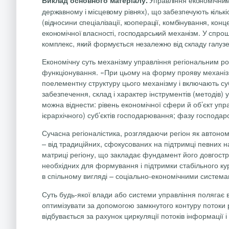
державному і місцевому рівнях), що забезпечують кількіс
(відносини спеціалізації, кооперації, комбінування, кон
економічної власності, господарський механізм. У спрощ
комплекс, який формується незалежно від складу галузей і
Економічну суть механізму управління регіональним роз
функціонування. «При цьому на форму прояву механізм
поелементну структуру цього механізму і включають суб
забезпечення, склад і характер інструментів (методів)
можна віднести: рівень економічної сфери й об’єкт упр
ієрархічного) суб’єктів господарювання; фазу господарсь
Сучасна регіоналістика, розглядаючи регіон як автоно
– від традиційних, сфокусованих на підтримці певних н
матриці регіону, що закладає фундамент його довгостр
необхідних для формування і підтримки стабільного ку
в спільному вигляді – соціально-економічними системами
Суть будь-якої влади або системи управління полягає в
оптимізувати за допомогою замкнутого контуру потоки ре
відбувається за рахунок циркуляції потоків інформації і 