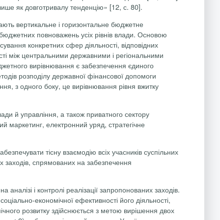
ше як довготривалу тенденцію» [12, с. 80].
пають вертикальне і горизонтальне бюджетне
бюджетних повноважень усіх рівнів влади.
Основою
ування конкретних сфер діяльності, відповідних
сті між центральними державними і регіональними
юджетного вирівнювання є забезпечення єдиного
тодів розподілу державної фінансової допомоги
я, з одного боку, це вирівнювання рівня вжитку
ади й управління, а також приватного сектору
ний маркетинг, електронний уряд, стратегічне
безпечувати тісну взаємодію всіх учасників суспільних
них заходів, спрямованих на забезпечення
 аналізі і контролі реалізації запропонованих заходів.
, соціально-економічної ефективності його діяльності,
омічного розвитку здійснюється з метою вирішення двох