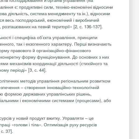
вління є: продуктивні сили, техніко-економічні відносини
гова діяльність, система менеджменту та ін.), відносини
ься весь господарський, економічний і виробничий
 розташованих на певній території» [2, с. 136-137].
ності і специфіка об’єкта управління, принципи
ного, так і екзогенного характеру. Перші визначають
форму правового й організаційно-фінансового
 і конкретну форму функціонування. До основних з них
ми механізмів координації діяльності (стихійного та
му періоді» [3, с. 44].
політичних методів управління регіональним розвитком
безпечення – створення інноваційно-технологічній
тною формою державних управлінських рішень,
оціальними і економічними системами (процесами), або
сурсів у новий продукт вжитку. Управляти – це
раці «голови і тіла». Оптимізація руху ресурсів
с. 37].