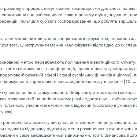
розвитку є процес стимулювання господарської діяльності на відпо
в, спрямованих на забезпечення такого режиму функціонування, при
еренцій і пільг для суб’єктів господарювання, що роблять вирішаль
а допомогою використання спеціальних інструментів, які можна кла
рім того, ці інструменти можна кваліфікувати відповідно до їх спец
основною метою передбачають поліпшення інвестиційного клімату. «
сті, тобто систему пільг і преференцій, проекти розвитку інфрастр
податково-бюджетній сфері і сфері суспільних фінансів в цілому), пол
ру формування сприятливого інвестиційного клімату в регіоні» [10, с.
ку виступає його стимулювання. Вибір конкретних форм і методів с
их можливостей на регіональному рівні недостатньо – вибираються в
як головному учасникові економічних відносин (особливо в умовах п
урсів).
 регіонального розвитку виступає його економічне регулювання. Б
 надавати відповідну підтримку менш розвиненим в економічних ві
івнювання є саме міжбюджетними відносинами, тобто фінансова підтри