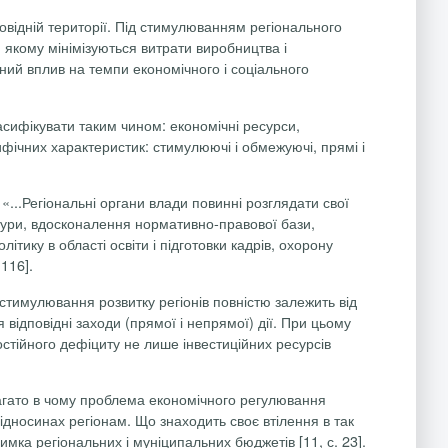
відній території. Під стимулюванням регіонального
 якому мінімізуються витрати виробництва і
ний вплив на темпи економічного і соціального
сифікувати таким чином: економічні ресурси,
ифічних характеристик: стимулюючі і обмежуючі, прямі і
...Регіональні органи влади повинні розглядати свої
уктури, вдосконалення нормативно-правової бази,
ітику в області освіти і підготовки кадрів, охорону
 116].
тимулювання розвитку регіонів повністю залежить від
ідповідні заходи (прямої і непрямої) дії. При цьому
остійного дефіциту не лише інвестиційних ресурсів
агато в чому проблема економічного регулювання
дносинах регіонам. Що знаходить своє втілення в так
мка регіональних і муніципальних бюджетів [11, с. 23].