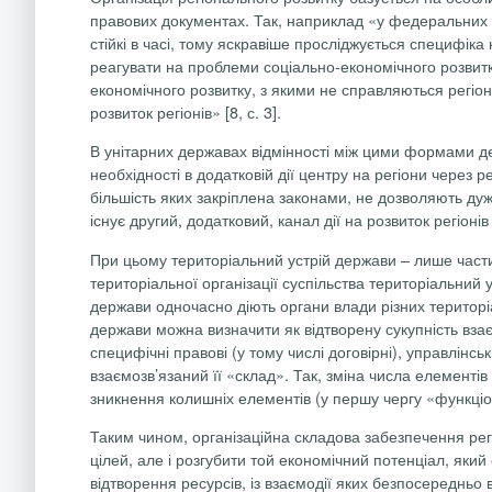
правових документах. Так, наприклад «у федеральних д
стійкі в часі, тому яскравіше просліджується специфі
реагувати на проблеми соціально-економічного розвитк
економічного розвитку, з якими не справляються регіо
розвиток регіонів» [8, с. 3].
В унітарних державах відмінності між цими формами де
необхідності в додатковій дії центру на регіони через 
більшість яких закріплена законами, не дозволяють дуж
існує другий, додатковий, канал дії на розвиток регіонів 
При цьому територіальний устрій держави – лише части
територіальної організації суспільства територіальний
держави одночасно діють органи влади різних територіа
держави можна визначити як відтворену сукупність вз
специфічні правові (у тому числі договірні), управлінс
взаємозв’язаний її «склад». Так, зміна числа елементі
зникнення колишніх елементів (у першу чергу «функціона
Таким чином, організаційна складова забезпечення рег
цілей, але і розгубити той економічний потенціал, як
відтворення ресурсів, із взаємодії яких безпосередньо