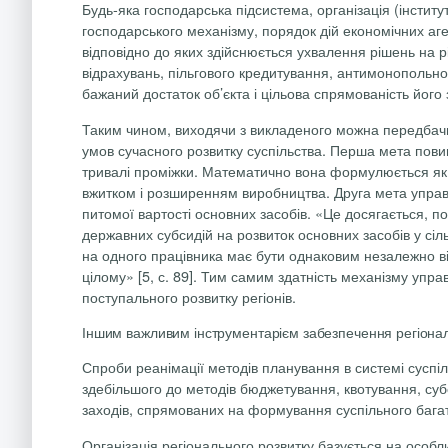
Будь-яка господарська підсистема, організація (інсти
господарського механізму, порядок дій економічних аге
відповідно до яких здійснюється ухвалення рішень на 
відрахувань, пільгового кредитування, антимонопольног
бажаний достаток об’єкта і цільова спрямованість його 
Таким чином, виходячи з викладеного можна передбачи
умов сучасного розвитку суспільства. Перша мета повин
тривалі проміжки. Математично вона формулюється як 
вжитком і розширенням виробництва. Друга мета управ
питомої вартості основних засобів. «Це досягається, 
державних субсидій на розвиток основних засобів у сіл
на одного працівника має бути однаковим незалежно від
цілому» [5, с. 89]. Тим самим здатність механізму у
поступального розвитку регіонів.
Іншим важливим інструментарієм забезпечення регіональ
Спроби реанімації методів планування в системі суспіл
здебільшого до методів бюджетування, квотування, су
заходів, спрямованих на формування суспільного багатс
Організація регіонального розвитку базується на особли