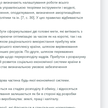
 що визначають налаштування роботи всього
а управлінською теоріями інструменти і моделі,
орення, оподаткування, визначення амортизаційних
тики та ін. [7, с. 30]. У цих правилах відбиваються
и сформульовані дві головні мети, які витікають з
рюючи оптимізацію за часом як на короткі, так і на
яхом раціонального використання прибутку між
арського комплексу країни, шляхом вирівнювання
 інших ресурсів. По-друге, шляхом переважних
одів щодо перерозподілу кадрів. Прибуток з розрахунку
й розвиток соціально-економічної системи країни в
ні стає визначальною умовою забезпечення
ова частина будь-якої економічної системи.
ся на стадіях розподілу й обміну, і відносяться
ання залишається як би в стороні від розробки
виробництва: землі, праці і капіталу.
архії, які фіксуються в спеціальних нормативно-