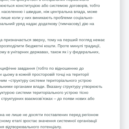
люються конституцією або системою договорів, тобто
на населенню і швидше, ніж центральна влада, може
, лише коли у них виникають проблеми соціально-
еральний уряд надає додаткову (тимчасову) дію на
ада призначається зверху, тому на перший погляд немає
ерерозподілити бюджетні кошти. Проте минулі традиції,
ому в унітарних державах, також як і у федеральних,
специфічне завдання (тобто по відношенню до
 цьому в кожній просторовій точці на території
з чим «структуру системи територіального устрою
альними органами влади. Вказану структуру утворюють
структурою системи територіального устрою тісно
 структурних взаємозв’язках – до появи нових або
ожна не лише не досягти поставлених перед регіоном
сному етапі зростає значення
системної організації
ння відтворювального потенціалу.