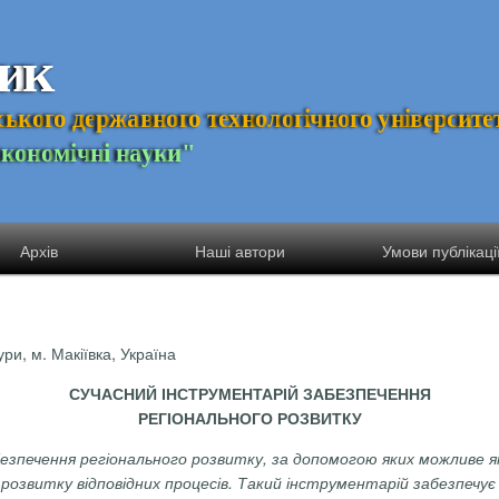
и
к
с
ь
к
о
г
о
д
е
р
ж
а
в
н
о
г
о
т
е
х
н
о
л
о
г
і
ч
н
о
г
о
у
н
і
в
е
р
с
и
т
е
Е
к
о
н
о
м
і
ч
н
і
н
а
у
к
и
"
Архів
Наші автори
Умови публікаці
ри, м. Макіївка, Україна
СУЧАСНИЙ ІНСТРУМЕНТАРІЙ ЗАБЕЗПЕЧЕННЯ
РЕГІОНАЛЬНОГО РОЗВИТКУ
безпечення регіонального розвитку,
за допомогою яких можливе як
озвитку відповідних процесів. Такий і
нструментарій забезпечує 