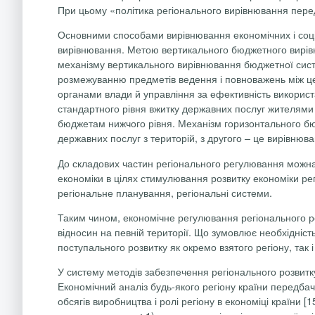
При цьому «політика регіонального вирівнювання перед
Основними способами вирівнювання економічних і соці
вирівнювання. Метою вертикального бюджетного вирівню
механізму вертикального вирівнювання бюджетної сист
розмежуванню предметів ведення і повноважень між це
органами влади й управління за ефективність викорис
стандартного рівня вжитку державних послуг жителями
бюджетам нижчого рівня. Механізм горизонтального бю
державних послуг з територій, з другого – це вирівнюва
До складових частин регіонального регулювання можна 
економіки в цілях стимулювання розвитку економіки регі
регіональне планування, регіональні системи.
Таким чином, економічне регулювання регіонального роз
відносин на певній території. Що зумовлює необхідність
поступального розвитку як окремо взятого регіону, так і
У систему методів забезпечення регіонального розвитку
Економічний аналіз будь-якого регіону країни передбача
обсягів виробництва і ролі регіону в економіці країни 