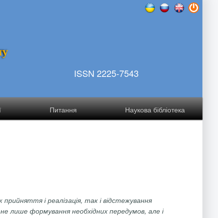
т
у
ISSN 2225-7543
ї
Питання
Наукова бібліотека
 прийняття і реалізація, так і відстежування
не лише формування необхідних передумов, але і