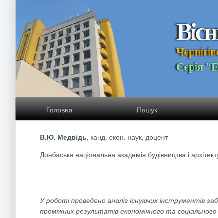
В
і
с
н
Ч
е
р
н
і
г
і
в
С
е
р
і
я
"
Головна
Пошук
, канд. екон. наук, доцент
В.Ю.
Медвідь
Донбаська національна академія будівництва і архітекту
У роботі проведено аналіз існуючих інструментів за
проміжних результатів економічного та соціального р