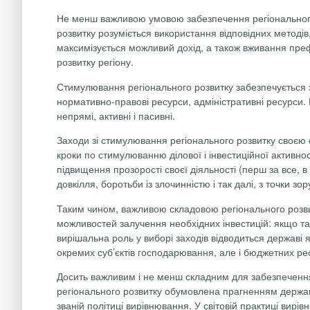
Не менш важливою умовою забезпечення регіонального 
розвитку розуміється використання відповідних методі
максимізується можливий дохід, а також вживання преф
розвитку регіону.
Стимулювання регіонального розвитку забезпечується з
нормативно-правові ресурси, адміністративні ресурси. К
непрямі, активні і пасивні.
Заходи зі стимулювання регіонального розвитку своєю 
кроки по стимулюванню ділової і інвестиційної активно
підвищення прозорості своєї діяльності (перш за все, в 
довкілля, боротьби із злочинністю і так далі, з точки зо
Таким чином, важливою складовою регіонального розвит
можливостей залучення необхідних інвестицій: якщо так
вирішальна роль у виборі заходів відводиться державі 
окремих суб’єктів господарювання, але і бюджетних рес
Досить важливим і не менш складним для забезпечення
регіонального розвитку обумовлена прагненням держави
званій політиці вирівнювання. У світовій практиці вир