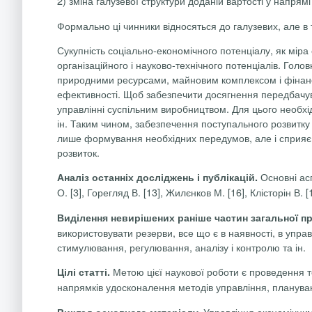
2) зміна галузевої структури доданій вартості у напрям
Формально ці чинники відносяться до галузевих, але в т
Сукупність соціально-економічного потенціалу, як міра
організаційного і науково-технічного потенціалів. Голо
природними ресурсами, майновим комплексом і фінанс
ефективності. Щоб забезпечити досягнення передбачува
управлінні суспільним виробництвом. Для цього необхі
ін. Таким чином, забезпечення поступального розвитку
лише формування необхідних передумов, але і сприяє 
розвиток.
Основні
ас
Аналіз останніх досліджень і публікацій.
О. [3],
Горегляд В. [13], Жилєнков М. [16], Клісторін В. [1
Виділення невирішених раніше
частин загальної 
використовувати резерви, все що є в наявності, в упра
стимулювання, регулювання, аналізу і контролю та ін.
Метою цієї наукової роботи є проведення т
Цілі статті.
напрямків удосконалення методів управління, плануван
Управління економічним 
Виклад основного матеріалу.