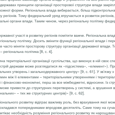
ержавах принципи організації просторової структури влади закріп
ка кожної форми. Регіональна влада вибирається, більш підконтроль
у регіонів. Тому федеральний уряд втручається в розвиток регіонів
нальні органи влади. Таким чином, через регіональну політику фед
ржавної участі в розвитку регіонів помітити важче. Регіональна вл
регіональну політику. Досить змінити функції регіональної влади і п
е часто міняти просторову структуру організації державної влади. Т
– регіональна політика [8, с. 4].
на територіальної організації суспільства, що виконує в ній своє 
 устрій держави може розглядатися як «підсистема», «елемент»). При
льних утворень і загальнодержавного центру» [9, с. 61]. У зв’язку 
аємин між її елементами – територіальними утвореннями і територі
ькі і фінансово-економічні, перш за все міжбюджетні, відносини. Із 
в може привести до структурних перетворень у системі, а зрушення в
льних» – тих же структурних центрів)» [9, с. 62].
іонального розвитку відіграє важливу роль, без врахування якої м
ий складався попередниками впродовж десятиліть. Саме тому на суча
 витікає необхідність розуміння регіонального розвитку як нарощува