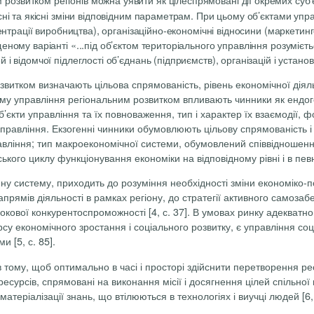
ні та якісні зміни відповідним параметрам. При цьому об’єктами упра
центрації виробництва), організаційно-економічні відносини (маркетин
еному варіанті «...під об’єктом територіального управління розумієт
 відомчої підлеглості об’єднань (підприємств), організацій і установ,
витком визначають цільова спрямованість, рівень економічної діяль
у управління регіональним розвитком впливають чинники як ендоген
’єкти управління та їх повноваження, тип і характер їх взаємодії, 
 управління. Екзогенні чинники обумовлюють цільову спрямованість
авління; тип макроекономічної системи, обумовлений співвідношення
кого циклу функціонування економіки на відповідному рівні і в певно
мну систему, приходить до розуміння необхідності зміни економіко-
апрямів діяльності в рамках регіону, до стратегії активного самоза
окової конкурентоспроможності [4, с. 37]. В умовах ринку адеква
рсу економічного зростання і соціального розвитку, є управління с
 [5, с. 85].
 тому, щоб оптимально в часі і просторі здійснити перетворення ре
сурсів, спрямовані на виконання місії і досягнення цілей спільної п
матеріалізації знань, що втілюються в технологіях і виучці людей [6, 