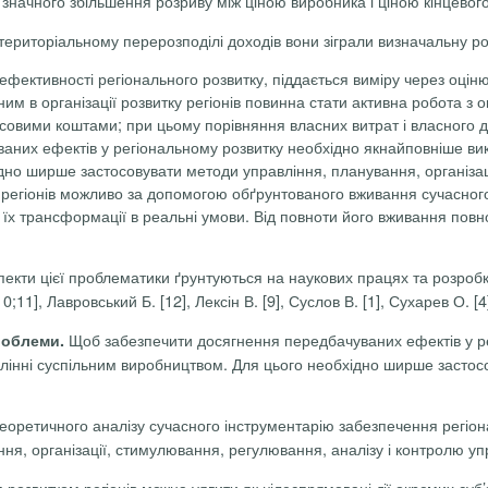
і значного збільшення розриву між ціною виробника і ціною кінцевого
ериторіальному перерозподілі доходів вони зіграли визначальну роль
 ефективності регіонального розвитку, піддається виміру через оц
вним в організації розвитку регіонів повинна стати активна робота 
овими коштами; при цьому порівняння власних витрат і власного д
них ефектів у регіональному розвитку необхідно якнайповніше вико
дно ширше застосовувати методи управління, планування, організац
 регіонів можливо за допомогою обґрунтованого вживання сучасного
їх трансформації в реальні умови. Від повноти його вживання пов
пекти цієї проблематики ґрунтуються на наукових працях та розробка
0;11], Лавровський Б. [12], Лексін В. [9], Суслов В. [1],
Сухарев О. [4]
Щоб забезпечити досягнення передбачуваних ефектів у р
проблеми.
влінні суспільним виробництвом. Для цього необхідно ширше застосо
еоретичного аналізу сучасного
інструментарію забезпечення регіон
ня, організації, стимулювання, регулювання, аналізу і контролю уп
розвитком регіонів можна уявити як цілеспрямовані дії окремих суб’