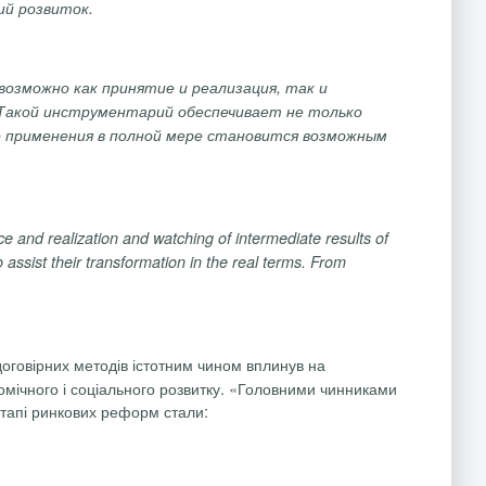
ий розвиток.
озможно как принятие и реализация, так и
Такой инструментарий обеспечивает не только
о применения в полной мере становится возможным
e and realization and watching of intermediate results of
assist their transformation in the real terms. From
оговірних методів істотним чином вплинув на
номічного і соціального розвитку. «Головними чинниками
етапі ринкових реформ стали: