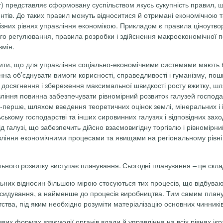
тут) представляє сформовану суспільством якусь сукупність правил,
нтів. До таких правил можуть відноситися й отримані економічною т
різних рівнях управління економікою. Прикладом є правила ціноутв
о регулювання, правила розробки і здійснення макроекономічної полі
змін.
ти, що для управління соціально-економічними системами мають бут
на об’єднувати вимоги корисності, справедливості і гуманізму, поши
досягнення і збереження максимальної швидкості росту вжитку, шл
ління повинна забезпечувати рівномірний розвиток галузей господ
по-перше, шляхом введення теоретичних оцінок землі, мінеральних і
ьському господарстві та інших сировинних галузях і відповідних зах
 галузі, що забезпечить дійсно взаємовигідну торгівлю і рівномірни
правління економічними процесами та явищами на регіональному рів
ного розвитку виступає планування. Сьогодні планування – це склад
ьних відносин більшою мірою стосуються тих процесів, що відбувають
бсидування, а найменше до процесів виробництва. Тим самим планув
тва, під яким необхідно розуміти матеріалізацію основних чинників 
вих формах взаємодії органів влади й управління на всіх рівнях ієр