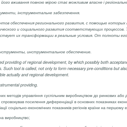
ти його вживання повною мірою стає можливим власне і регіональн
рументи, інструментальне забезпечення.
тов обеспечения регионального развития, с помощью которых в
ческого и социального развития соответствующих процессов. 
йствует их трансформации в реальные условия. От полноты ег
 инструменты, инструментальное обеспечение.
ted providing of regional development, by which possibly both acceptanc
uch tool is called, not only to form necessary pre-conditions but also 
ible actually and regional development.
nstrumental providing.
них методів управління суспільним виробництвом до ринкових або д
 і спровокував посилення диференціації в основних показниках еко
ації соціально-економічних показників регіонів країни на першому 
т на виробництво;