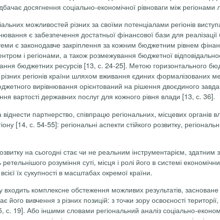
бачає досягнення соціально-економічної рівноваги між регіонами ли
альних можливостей різних за своїми потенціалами регіонів висту
вання є забезпечення достатньої фінансової бази для реалізації 
еми є законодавче закріплення за кожним бюджетним рівнем фінанс
нтром і регіонами, а також розмежування бюджетної відповідально
тання бюджетних ресурсів [13, с. 24-25]. Метою горизонтального б
 різних регіонів країни шляхом вживання єдиних формалізованих ме
джетного вирівнювання орієнтований на рішення двоєдиного завданн
ння вартості державних послуг для кожного рівня влади [13, с. 36].
віднести партнерство, співпрацю регіональних, місцевих органів вл
ону [14, с. 54-55]:
регіональні аспекти стійкого розвитку, регіональ
витку на сьогодні стає чи не реальним інструментарієм, здатним за
 ретельнішого розуміння суті, місця і ролі його в системі економіч
 всієї їх сукупності в масштабах окремої країни.
 входить комплексне обстеження можливих результатів, засноване на
є його вивчення з різних позицій: з точки зору освоєності території
[15, с. 19]. Або іншими словами регіональний аналіз соціально-екон