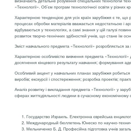
визначають детальне розуміння спеціальних технологій техн
«Технології». Об’єм програм технологічної освіти у різних к
Характерною тенденцією для усіх країн зарубіжжя є те, що ра
процесах обробки матеріалів вважається недостатньою і ар
відбуваються у технологіях, а самі знання у цій галузі пов
розвиток творчо-технічних здібностей учнів, що стане їм о
Зміст навчального предмета «Технології» розробляється за 
Характерною особливістю вивчення предмета «Технології» для
досягнення кінцевого результату навчання; формування аде
Особливий акцент у навчальних планах зарубіжжя робиться на
виробів; екскурсії і спостереження; розробка проектів; практ
Аналіз розвитку і викладання предмета «Технології» у зарубі
сферах життєдіяльності людини в сучасному економічному 
Государство Израиль. Електронна єврейська енциклопе
Международный бюллетень Юнеско по научно-техничес
Мельниченко Б. Д. Професійна підготовка учнів загальн