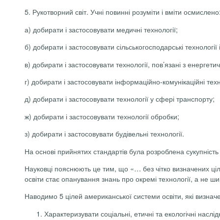
5. Рукотворний світ. Учні повинні розуміти і вміти осмислено
а) добирати і застосовувати медичні технології;
б) добирати і застосовувати сільськогосподарські технології і
в) добирати і застосовувати технології, пов’язані з енергет
г) добирати і застосовувати інформаційно-комунікаційні техн
д) добирати і застосовувати технології у сфері транспорту;
ж) добирати і застосовувати технології обробки;
з) добирати і застосовувати будівельні технології.
На основі прийнятих стандартів була розроблена сукупність і
Науковці пояснюють це тим, що «… без чітко визначених ціл
освіти стає опанування знань про окремі технології, а не шир
Наводимо 5 цілей американської системи освіти, які визначені
Характеризувати соціальні, етичні та екологічні насл