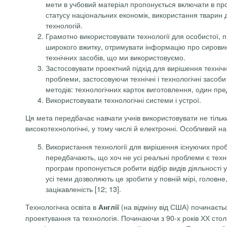
мети в учбовий матеріал пропонується включати в про
статусу національних економік, використання тварин дл
технологій.
Грамотно використовувати технології для особистої, п
широкого вжитку, отримувати інформацію про сировину,
технічних засобів, що ми використовуємо.
Застосовувати проектний підхід для вирішення технічн
проблеми, застосовуючи технічні і технологічні засоб
методів: технологічних карток виготовлення, один предм
Використовувати технологічні системи і устрої.
Ця мета передбачає навчати учнів використовувати не тільки 
високотехнологічні, у тому числі й електронні. Особливий на
Використання технології для вирішення існуючих проб
передбачають, що хоч не усі реальні проблеми є техн
програм пропонується робити відбір видів діяльності
усі теми дозволяють це зробити у повній мірі, головн
зацікавленість [12; 13].
Технологічна освіта в
(на відміну від США) починаєть
Англії
проектування та технологія. Починаючи з 90-х років ХХ сто