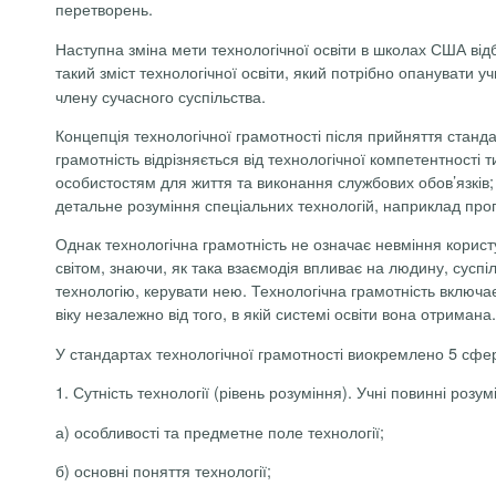
перетворень.
Наступна зміна мети технологічної освіти в школах США від
такий зміст технологічної освіти, який потрібно опанувати у
члену сучасного суспільства.
Концепція технологічної грамотності після прийняття станда
грамотність відрізняється від технологічної компетентності
особистостям для життя та виконання службових обов’язків; 
детальне розуміння спеціальних технологій, наприклад про
Однак технологічна грамотність не означає невміння корист
світом, знаючи, як така взаємодія впливає на людину, суспі
технологію, керувати нею. Технологічна грамотність включає
віку незалежно від того, в якій системі освіти вона отримана.
У стандартах технологічної грамотності виокремлено 5 сфер
1. Сутність технології (рівень розуміння). Учні повинні розумі
а) особливості та предметне поле технології;
б) основні поняття технології;