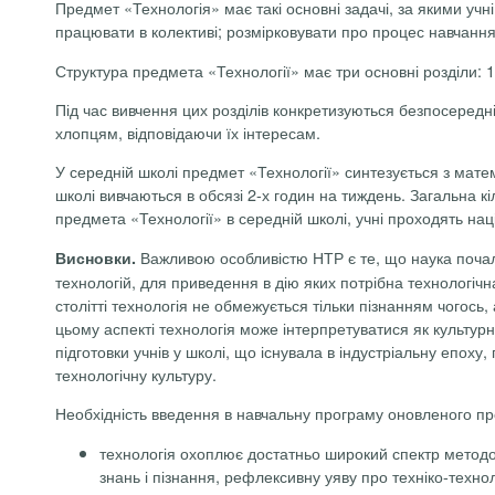
Предмет «Технологія» має такі основні задачі, за якими уч
працювати в колективі; розмірковувати про процес навчання
Структура предмета «Технології» має три основні розділи: 1)
Під час вивчення цих розділів конкретизуються безпосередні 
хлопцям, відповідаючи їх інтересам.
У середній школі предмет «Технології» синтезується з мате
школі вивчаються в обсязі 2-х годин на тиждень. Загальна к
предмета «Технології» в середній школі, учні проходять на
Важливою особливістю НТР є те, що наука почал
Висновки.
технологій, для приведення в дію яких потрібна технологічна
столітті технологія не обмежується тільки пізнанням чогось
цьому аспекті технологія може інтерпретуватися як культурни
підготовки учнів у школі, що існувала в індустріальну епо
технологічну культуру.
Необхідність введення в навчальну програму оновленого п
технологія охоплює достатньо широкий спектр методоло
знань і пізнання, рефлексивну уяву про техніко-технол