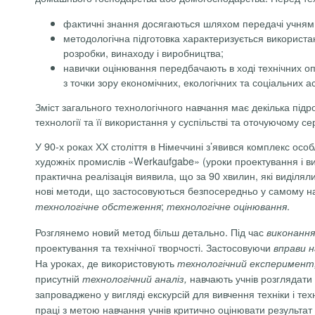
фактичні знання досягаються шляхом передачі учням ст
методологічна підготовка характеризується використан
розробки, винаходу і виробництва;
навички оцінювання передбачають в ході технічних оп
з точки зору економічних, екологічних та соціальних ас
Зміст загального технологічного навчання має декілька підр
технології та її використання у суспільстві та оточуючому с
У 90-х роках ХХ століття в Німеччині з’явився комплекс осо
художніх промислів «Werkaufgabe» (уроки проектування і в
практична реалізація виявила, що за 90 хвилин, які виділял
нові методи, що застосовуються безпосередньо у самому н
;
.
технологічне обстеження
технологічне оцінювання
Розглянемо новий метод більш детально. Під час
виконання
проектування та технічної творчості. Застосовуючи
вправи н
На уроках, де використовують
технологічний експеримент
присутній
навчають учнів розглядати т
технологічний аналіз,
запроваджено у вигляді екскурсій для вивчення техніки і т
праці з метою навчання учнів критично оцінювати результат 