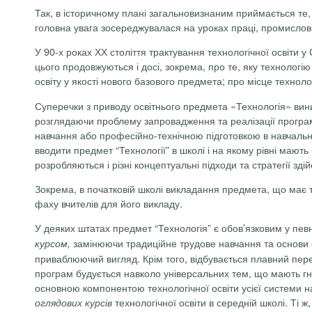
Так, в історичному плані загальновизнаним приймається те, щ
головна увага зосереджувалася на уроках праці, промислов
У 90-х роках ХХ століття трактування технологічної освіти
цього продовжуються і досі, зокрема, про те, яку технологі
освіту у якості нового базового предмета; про місце технол
Суперечки з приводу освітнього предмета «Технологія» вини
розглядаючи проблему запровадження та реалізації програм
навчання або професійно-технічною підготовкою в навчальних
вводити предмет “Технології” в школі і на якому рівні мають
розробляються і різні концептуальні підходи та стратегії зді
Зокрема, в початковій школі викладання предмета, що має те
фаху вчителів для його викладу.
У деяких штатах предмет “Технологія” є обов’язковим у певн
замінюючи традиційне трудове навчання та основи ст
курсом,
приваблюючий вигляд. Крім того, відбувається плавний пере
програм будується навколо універсальних тем, що мають гну
основною компонентою технологічної освіти усієї системи на
технологічної освіти в середній школі. Ті 
оглядових курсів