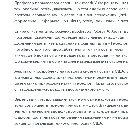
Професор промислової освіти і технології Університету шта
технологічної освіти, вважають, що технологічна освіта має 
програм, спрямованих на досягнення вищеозначених цілей,
формально і неформально шкільну освіту, починаючи з дитяч
Спираючись на ці положення, професор Роберт А. Халл та д
програми. Вказуючи, що корекція змісту навчальних дисципл
досягнення мети інтеграції знань в освітній галузі «Техноло
потрібною для того, щоб забезпечити той тип освіти, який і
учням, де б вони потім не працювали (в ресторані чи на висо
що комунікаційні та організаційні навички взагалі потрібні 
Аналізуючи розроблену науковцями систему освіти в США, мо
а й усім дітям. Однак, критично аналізуючи результати тако
математика, природничі науки і технології. Крім того, потр
співвідношень усіх розділів вдосконаленого змісту.
Варте уваги і те, що завдяки зусиллям саме науковців техно
вони розглядають технологічну освіту у двох фундаментальн
вчителі в навчальні заклади, програми та класи, де вони пра
фактори, що впливають на бачення і міркування ними подій 
концепції і реалізації технологічної освіти США.