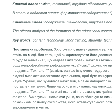
Ключові слова:
зміст, технології, трудова підготовка, 
В статье подается анализ формирования содержания об
Ключевые слова:
содержание, технологии, трудовая по
The offered analysis of the formation of the educational content
Key words:
content, technology, labor training, students, techn
ХХ століття ознаменувалося великим
Постановка проблеми.
стоїть на місці. Для того, щоб використовувати його досягнен
“Трудове навчання”, що надавав інтегровані наукові і технічн
роду непрофесійними реформами української школи, які приз
предмета “Технології” (замість раніше існуючого трудового 
людині високотехнологічного суспільства, щоб бути конкурен
наука України, що зумовлює науковців, а саме лабораторію т
поставлені питання. Лише на основі отриманих наукових дан
предмета “Технології” на рівні економічно розвинутих краї
фактора. Виховуючи і навчаючи учнів, вона збагачує та визн
показником розвитку суспільства, його інтелекту­ального потен
впровадженні в життя.