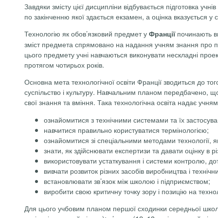
Завдяки змісту цієї дисципліни відбувається підготовка учнів
по закінченню якої здається екзамен, а оцінка вказується у се
Технологію як обов’язковий предмет у
починають ви
Франції
зміст предмета спрямовано на надання учням знання про про
цього предмету учні навчаються виконувати нескладні проек
протягом чотирьох років.
Основна мета технологічної освіти Франції зводиться до тог
суспільство і культуру. Навчальним планом передбачено, що
свої знання та вміння. Така технологічна освіта надає учням
ознайомитися з технічними системами та їх застосув
навчитися правильно користуватися термінологією;
ознайомитися зі спеціальними методами технології, 
знати, як здійснювати експертизи та давати оцінку в 
використовувати устаткування і системи контролю, до
вивчати розвиток різних засобів виробництва і техніч
встановлювати зв’язок між школою і підприємством;
виробити свою критичну точку зору і позицію на технол
Для цього учбовим планом першої сходинки середньої школи