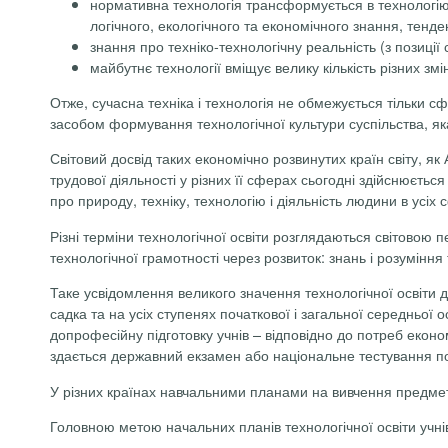
нормативна технологія трансформується в технологію д
ло­гічного, екологічного та економічного знання, тенд
знання про техніко-технологічну реальність (з позиці
майбутнє технології вміщує велику кількість різних змін 
Отже, сучасна техніка і технологія не обмежується тільки с
засобом формування технологічної культури суспільства, я
Світовий досвід таких економічно розвинутих країн світу, як
трудової діяльності у різних її сферах сьогодні здійснюєть
про природу, техніку, технологію і діяльність людини в усі
Різні терміни технологічної освіти розглядаються світовою 
технологічної грамотності через розвиток: знань і розуміння 
Таке усвідомлення великого значення технологічної освіти
садка та на усіх ступенях початкової і загальної середньої 
допрофесійну підготовку учнів – відповідно до потреб екон
здається державний екзамен або національне тестування по 
У різних країнах навчальними планами на вивчення предмета
Головною метою начальних планів технологічної освіти учнів