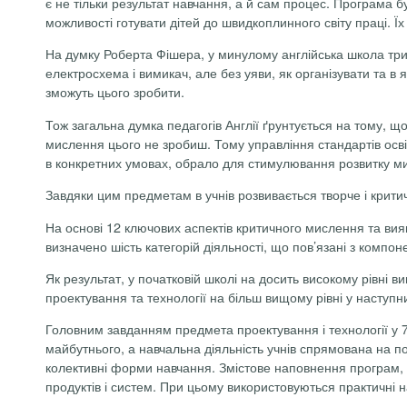
є не тільки результат навчання, а й сам процес. Програма 
можливості готувати дітей до швидкоплинного світу праці. Їх
На думку Роберта Фішера, у минулому англійська школа три
електросхема і вимикач, але без уяви, як організувати та в
зможуть цього зробити.
Тож загальна думка педагогів Англії ґрунтується на тому, що
мислення цього не зробиш. Тому управління стандартів осві
в конкретних умовах, обрало для стимулювання розвитку ми
Завдяки цим предметам в учнів розвивається творче і крити
На основі 12 ключових аспектів критичного мислення та вия
визначено шість категорій діяльності, що пов’язані з компон
Як результат, у початковій школі на досить високому рівні в
проектування та технології на більш вищому рівні у наступн
Головним завданням предмета проектування і технології у 7-
майбутнього, а навчальна діяльність учнів спрямована на по
колективні форми навчання. Змістове наповнення програм, 
продуктів і систем. При цьому використовуються практичні н