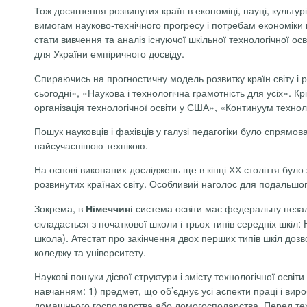
Тож досягнення розвинутих країн в економіці, науці, культур
вимогам науково-технічного прогресу і потребам економіки 
стати вивчення та аналіз існуючої шкільної технологічної о
для України емпіричного досвіду.
Спираючись на прогностичну модель розвитку країн світу і р
сьогодні», «Наукова і технологічна грамотність для усіх». Кр
організація технологічної освіти у США», «Континуум технол
Пошук науковців і фахівців у галузі педагогіки було спрямо
найсучаснішою технікою.
На основі виконаних досліджень ще в кінці ХХ століття було
розвинутих країнах світу. Особливий наголос для подальшого
Зокрема, в
система освіти має федеральну незале
Німеччині
складається з початкової школи і трьох типів середніх шкіл
школа). Атестат про закінчення двох перших типів шкіл доз
коледжу та університету.
Наукові пошуки дієвої структури і змісту технологічної осві
навчанням: 1) предмет, що об’єднує усі аспекти праці і ви
домашнього господарства або домогосподарства. Перед техн