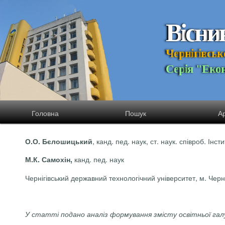
В
і
с
н
и
Ч
е
р
н
і
г
і
в
с
ь
к
С
е
р
і
я
"
Е
к
о
Головна
Пошук
Ар
, канд. пед. наук, ст. наук. співроб. Інс
О.О. Бєлошицький
канд. пед. наук
М.К. Самохін,
Чернігівський державний технологічний університет, м. Черні
У статті подано аналіз формування змісту освітньої галуз