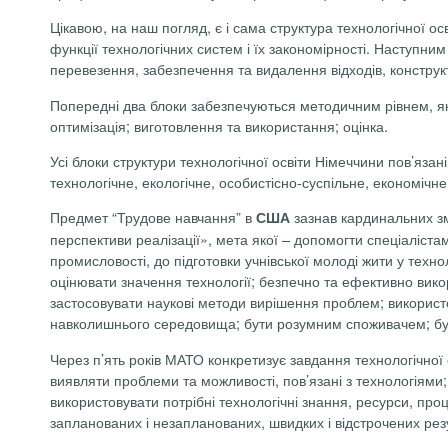
Цікавою, на наш погляд, є і сама структура технологічної ос
функції технологічних систем і їх закономірності. Наступни
перевезення, забезпечення та видалення відходів, конструкто
Попередні два блоки забезпечуються методичним рівнем, яки
оптимізація; виготовлення та використання; оцінка.
Усі блоки структури технологічної освіти Німеччини пов’язан
технологічне, екологічне, особистісно-суспільне, економічне [
Предмет “Трудове навчання” в
зазнав кардинальних зм
США
перспективи реалізації», мета якої – допомогти спеціалістам 
промисловості, до підготовки учнівської молоді жити у технол
оцінювати значення технології; безпечно та ефективно викор
застосовувати наукові методи вирішення проблем; використов
навколишнього середовища; бути розумним споживачем; бут
Через п’ять років МАТО конкретизує завдання технологічної
виявляти проблеми та можливості, пов’язані з технологіями
використовувати потрібні технологічні знання, ресурси, про
запланованих і незапланованих, швидких і відстрочених резу