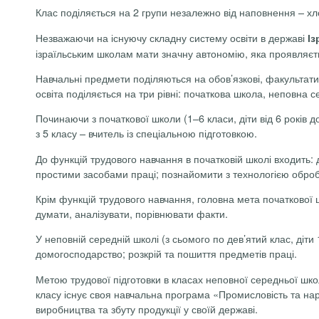
Клас поділяється на 2 групи незалежно від наповнення – хло
Незважаючи на існуючу складну систему освіти в державі
Із
ізраїльським школам мати значну автономію, яка проявляєть
Навчальні предмети поділяються на обов’язкові, факультати
освіта поділяється на три рівні: початкова школа, неповна 
Починаючи з початкової школи (1–6 класи, діти від 6 років 
з 5 класу – вчитель із спеціальною підготовкою.
До функцій трудового навчання в початковій школі входить
простими засобами праці; познайомити з технологією оброб
Крім функцій трудового навчання, головна мета початкової 
думати, аналізувати, порівнювати факти.
У неповній середній школі (з сьомого по дев’ятий клас, діти 
домогосподарство; розкрій та пошиття предметів праці.
Метою трудової підготовки в класах неповної середньої шко
класу існує своя навчальна програма «Промисловість та на
виробництва та збуту продукції у своїй державі.