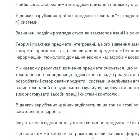
Найбільш застосованими методами навчання предмету стала п
У деяких зарубіжних країнах предмет «Технології» складаєть
4) системи.
Зазначені розділи розглядаються як взаємопов’язані і є ос
Теорія і практика предмета інтегровані, а його вивчення за
конкретні програми. Так, після вивчення предмета «Технологі
інформаційні технології; домашня економіка; засоби масової 
У кінцевому результаті вивчення предмета очікується, що у
технологічного середовища; адекватно і швидко реагувати н
розробляти і створювати продукти і системи; аналізувати вп
вплив технологій на суспільство і культуру; вирішувати нес
використовувати засоби праці і системи контролю.
В деяких зарубіжних країнах виділяють лише три змістові роз
виготовлення виробів.
Існують певні відмінності і у якості вивчення предмета «Техн
Під поняттям «технологічна грамотність» визначають формув