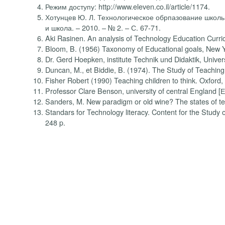
Режим доступу: http://www.eleven.co.il/article/1174.
Хотунцев Ю. Л. Технологическое обрпазование школьн
и школа. – 2010. – № 2. – С. 67-71.
Aki Rasinen. An analysis of Technology Education Curric
Bloom, B. (1956) Taxonomy of Educational goals, New 
Dr. Gerd Hoepken, institute Technik und Didaktik, Unive
Duncan, M., et Biddie, B. (1974). The Study of Teaching
Fisher Robert (1990) Teaching children to think. Oxford,
Professor Clare Benson, university of central England
Sanders, M. New paradigm or old wine? The states of tec
Standars for Technology literacy. Content for the Study 
248 p.