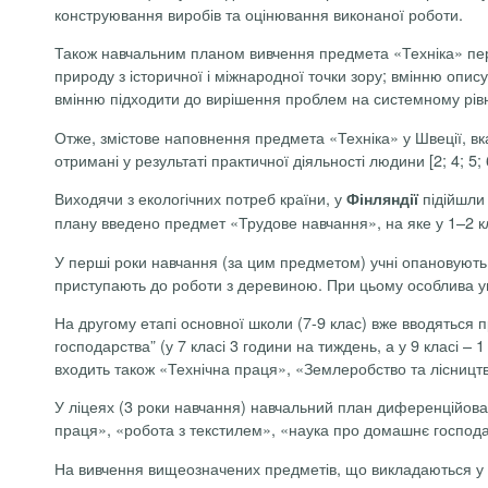
конструювання виробів та оцінювання виконаної роботи.
Також навчальним планом вивчення предмета «Техніка» перед
природу з історичної і міжнародної точки зору; вмінню опис
вмінню підходити до вирішення проблем на системному рівні
Отже, змістове наповнення предмета «Техніка» у Швеції, вк
отримані у результаті практичної діяльності людини [2; 4; 5; 
Виходячи з екологічних потреб країни, у
підійшли 
Фінляндії
плану введено предмет «Трудове навчання», на яке у 1–2 кл
У перші роки навчання (за цим предметом) учні опановують
приступають до роботи з деревиною. При цьому особлива уваг
На другому етапі основної школи (7-9 клас) вже вводяться
господарства” (у 7 класі 3 години на тиждень, а у 9 класі –
входить також «Технічна праця», «Землеробство та лісницт
У ліцеях (3 роки навчання) навчальний план диференційован
праця», «робота з текстилем», «наука про домашнє господар
На вивчення вищеозначених предметів, що викладаються у 1 т