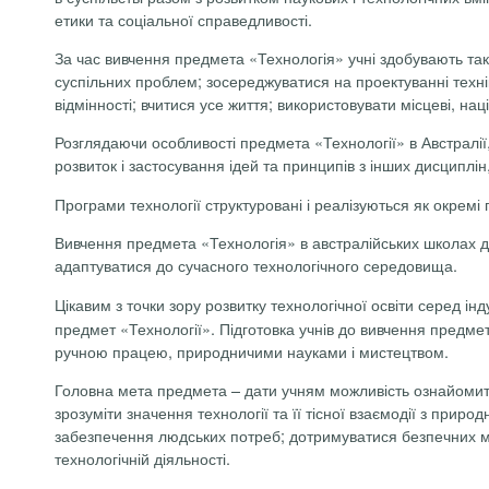
етики та соціальної справедливості.
За час вивчення предмета «Технологія» учні здобувають такі 
суспільних проблем; зосереджуватися на проектуванні технік
відмінності; вчитися усе життя; використовувати місцеві, наці
Розглядаючи особливості предмета «Технології» в Австралії,
розвиток і застосування ідей та принципів з інших дисциплін
Програми технології структуровані і реалізуються як окре
Вивчення предмета «Технологія» в австралійських школах да
адаптуватися до сучасного технологічного середовища.
Цікавим з точки зору розвитку технологічної освіти серед інд
предмет «Технології». Підготовка учнів до вивчення предмет
ручною працею, природничими науками і мистецтвом.
Головна мета предмета – дати учням можливість ознайомитися
зрозуміти значення технології та її тісної взаємодії з прир
забезпечення людських потреб; дотримуватися безпечних мето
технологічній діяльності.