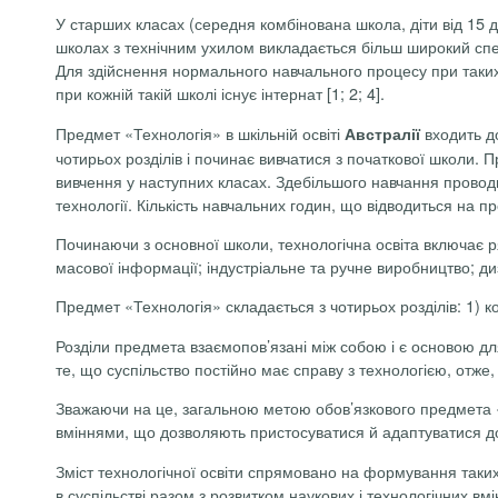
У старших класах (середня комбінована школа, діти від 15 до
школах з технічним ухилом викладається більш широкий спек
Для здійснення нормального навчального процесу при таких 
при кожній такій школі існує інтернат [1; 2; 4].
Предмет «Технологія» в шкільній освіті
входить до
Австралії
чотирьох розділів і починає вивчатися з початкової школи.
вивчення у наступних класах. Здебільшого навчання проводи
технології. Кількість навчальних годин, що відводиться на п
Починаючи з основної школи, технологічна освіта включає ря
масової інформації; індустріальне та ручне виробництво; диз
Предмет «Технологія» складається з чотирьох розділів: 1) к
Розділи предмета взаємопов’язані між собою і є основою дл
те, що суспільство постійно має справу з технологією, отже,
Зважаючи на це, загальною метою обов’язкового предмета «Те
вміннями, що дозволяють пристосуватися й адаптуватися до 
Зміст технологічної освіти спрямовано на формування таких 
в суспільстві разом з розвитком наукових і технологічних в