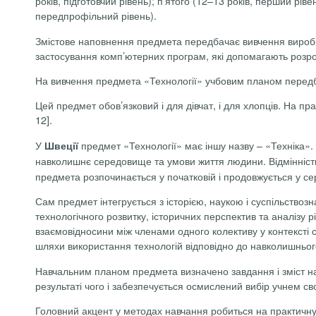
років, підготовчий рівень); п’ятого (12–13 років, перший рів
передпрофільний рівень).
Змістове наповнення предмета передбачає вивчення виробниц
застосування комп’ютерних програм, які допомагають розроб
На вивчення предмета «Технології» учбовим планом передба
Цей предмет обов’язковий і для дівчат, і для хлопців. На пра
12].
У
предмет «Технології» має іншу назву – «Техніка». О
Швеції
навколишнє середовище та умови життя людини. Відмінніст
предмета розпочинається у початковій і продовжується у сер
Сам предмет інтегрується з історією, наукою і суспільство
технологічного розвитку, історичних перспектив та аналізу 
взаємовідносини між членами одного колективу у контексті с
шляхи використання технологій відповідно до навколишньо
Навчальним планом предмета визначено завдання і зміст навч
результаті чого і забезпечується осмислений вибір учнем св
Головний акцент у методах навчання робиться на практичну т