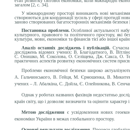
етап розвитку світової економіки, коли міжнародні екон
загалом [2, с. 34].
У міжнародному просторі виникають нові механізми 
створюються для координації зусиль у сфері протидії но
заново створюваних багатосторонніх механізмів безпеки [3
Постановка проблеми.
Особливої актуальності набув
культурного, правового та політичного простору, які б
культури, мови, економіки та фінансів тієї або іншої країн
Аналіз останніх досліджень і публікацій.
Сучасна
досліджень відомих учених: В. Благодатного, В. Вітлінс
С. Онишко, М. Соколова, О. Селіщева, Дж. Сакса, О. Те
практичних аспектів розвитку економічних систем присвяч
Проблеми економічної безпеки широко актуалізують
А. Гальчинського, В. Гейця, М. Єрмошенка, В. Микитен
учених – Л. Абалкіна, С. Дойла, Є. Олейникова, В. Сенча
Однак у роботах названих фахівців недостатньо досл
країн світу, що і дозволяє визначити та оцінити характер 
Метою дослідження
є усвідомлення нових геоеконо
економіки України в межах глобального простору.
Основні результати дослідження.
Процеси глобаліза