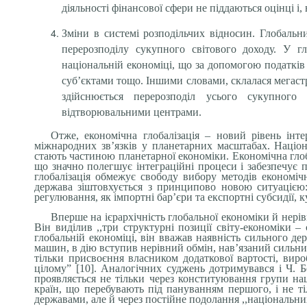
діяльності фінансової сфери не піддаються оцінці і
Зміни в системі розподільчих відносин. Глобальн
перерозподілу сукупного світового доходу. У г
національній економіці, що за допомогою податкі
суб’єктами тощо. Іншими словами, склалася мегастр
здійснюється перерозподіл усього сукупного
відтворювальними центрами.
Отже, економічна глобалізація – новий рівень інте
міжнародних зв’язків у планетарних масштабах. Націон
стають частиною планетарної економіки. Економічна глоба
що значно полегшує інтеграційні процеси і забезпечує 
глобалізація обмежує свободу вибору методів економі
держава зіштовхується з принципово новою ситуацією:
регулювання, як імпортні бар’єри та експортні субсидії,
Вперше на ієрархічність глобальної економіки й нері
Він виділив ,,три структурні позиції світу-економіки 
глобальній економіці, він вважав наявність сильного де
машин, в дію вступив нерівний обмін, нав’язаний сильн
тільки присвоєння власником додаткової вартості, виро
цілому” [10]. Аналогічних суджень дотримувався і Ч. Б
проявляється не тільки через конституювання групи на
країн, що перебувають під пануванням першого, і не т
державами, але й через постійне подолання ,,національни