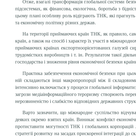
Отже, взагалі трансформація глобальної системи безпе
підсистемах, як фінансова, екологічна, боротьба з бідн
цьому плані особливу роль відіграють ТНК, які прагнуть
та економічну політику різних держав.
На території приймаючих країн ТНК, як правило, сам
країн, а також на спосіб і характер їх участі в міжнародн
приймаючих країнах експортноорієнтованих галузей сир
трудомістких виробництв і т. ін. Результатом такої дія
господарства і зниження рівня економічної безпеки країн
Практика забезпечення економічної безпеки при цьом
ній складаються інші макропропорції між її складовим
інтенсивно включається у процеси глобальної інформатиз
загрози медіаінформаційного тероризму створюють перев
нерозвиненістю і слабкістю відповідних державних струк
Варто зазначити, що міжнародне суспільство відчув
деяких окремо взятих країн. Виникає конфлікт економіч
протиставити могутності ТНК і глобальних корпорацій ли
стратегії розвитку на засадах прискореної інтеграції до