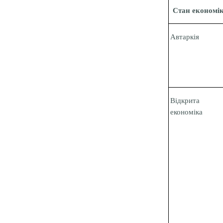
Стан економі
Автаркія
Відкрита
економіка