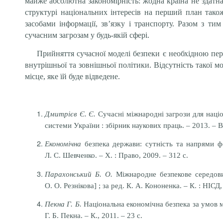
майже абсолютна закономірність: жодна країна не здатна
структурі націо­нальних інтересів на перший план так
засобами інформації, зв’язку і транспорту. Разом з ти
сучасним загрозам у будь-якій сфері.
Прийняття сучасної моделі безпеки є необхідною пер
внутрішньої та зовнішньої політики. Відсутність такої 
місце, яке їй буде відведене.
Дмитрієв Є. Є.
Сучасні міжнародні загрози для націо
системи України : збірник наукових праць. – 2013. – В
Економічна
безпека держави: сутність та напрями фо
Л. С. Шевченко. – Х. : Право, 2009. – 312 с.
Парахонський Б. О.
Міжнародне безпекове середовищ
О. О. Резнікова] ; за ред. К. А. Кононенка. – К. : НІСД,
Пекна Г. Б.
Національна економічна безпека за умов мі
Г. Б. Пекна. – К., 2011. – 23 с.