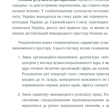
середньо- та довгострокову перспективи, що ставить перед
нальної безпеки. У глобалізованому суспільстві негатив
світу. Україна знаходиться на стику країн, які отримують
інтеграції України до Європейського Союзу перетворює 
опинилася Україна, диктує свої правила гри, за якими 
умовах дестабілізаціїї міжнародного простору безпеки це 
Усвідомлення нових геоекономічних параметрів сучасн
економічного простору. З цього погляду вплив геоеконом
Зміна організаційно-економічної архітектури св
центром у вигляді вузькоспеціалізованого ядра, в 
ядро оточено безліччю організацій і фірм, що належ
Результатом цієї тенденції стало створення транс
входять до їх складу, конкурентні можливості не
порівняльних переваг різних країн, ефекту синергії
Зміна характеру міжнародного розподілу праці. По-
світовими спеціалізованими відтворювальними ц
відносяться до різних національних економік, а о