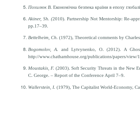
Похилюк В.
Економічна безпека країни в епоху глобалі
Akiner, Sh. (
2010). Partnership Not Mentorship: Re-appr
pp.17–39.
Bettelheim, Ch.
(1972), Theoretical comments by Charle
Bogomolov, A.
and Lytvynenko, O. (2012). A Ghost 
http://www.chathamhouse.org/publications/papers/view/
Moustakis, F.
(2003). Soft Security Threats in the New E
C. George. – Report of the Conference April 7–9.
Wallerstein, I.
(1979), The Capitalist World-Economy, Ca