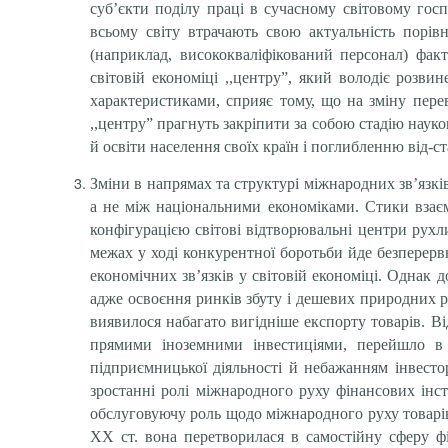
суб’єкти поділу праці в сучасному світовому госп
всьому світу втрачають свою актуальність порівн
(наприклад, висококваліфікований персонал) факт
світовій економіці ,,центру”, який володіє розви
характеристиками, сприяє тому, що на зміну пер
,,центру” прагнуть закріпити за собою стадію наук
й освіти населення своїх країн і поглибленню від-ст
Зміни в напрямах та структурі міжнародних зв’язк
а не між національними економіками. Стики взаєм
конфігурацією світові відтворювальні центри рухл
межах у ході конкурентної боротьби йде безперерв
економічних зв’язків у світовій економіці. Однак 
адже освоєння ринків збуту і дешевих природних р
виявилося набагато вигідніше експорту товарів. Ві
прямими іноземними інвестиціями, перейшло в
підприємницької діяльності й небажанням інвестор
зростанні ролі міжнародного руху фінансових інс
обслуговуючу роль щодо міжна­родного руху товарі
ХХ ст. вона перетворилася в самостійну сферу фі