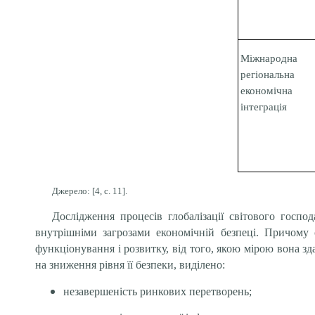
Міжнародна
регіональна
економічна
інтеграція
Джерело: [4, с. 11].
Дослідження процесів глобалізації світового госпо
внутрішніми загрозами економічній безпеці. Причому с
функціонування і розвитку, від того, якою мірою вона 
на зниження рівня її безпеки, виділено:
незавершеність ринкових перетворень;