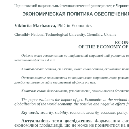
Черниговский национальный технологический университет, г. Черниго
ЭКОНОМИЧЕСКАЯ ПОЛИТИКА ОБЕСПЕЧЕНИ
Viktoriia Marhasova,
PhD in Economics
Chernihiv National Technological University, Сhernihiv, Ukraine
ECON
OF THE ECONOMY OF
Оцінено вплив геоекономіки на національний стратегічний розвиток ек
негативний ефекти від них.
Ключові слова:
безпека, стійкість, економічна безпека, економічна політ
Оценено влияние геоэкономики на национальное стратегическое развит
хозяйства, позитивный и негативный эффект от них.
Ключевые слова:
безопасность, устойчивость, экономическая безопасно
The paper evaluates the impact of geo-Economics at the national st
globalization of the world economy, the positive and negative effects 
Key words:
security, stability, economic security, economic policy, 
Актуальність теми дослідження.
Формування сист
економічної глобалізації, що не може не позначитися на 