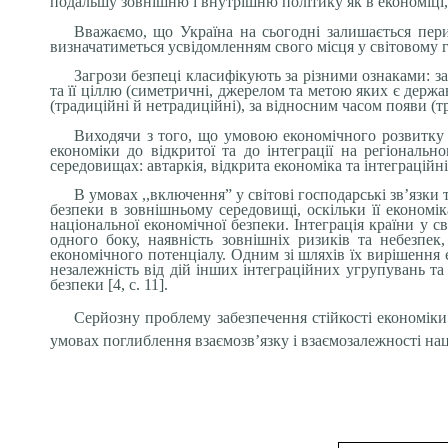
подальшу зовнішню і внутрішню політику як в економіці, т
Вважаємо, що Україна на сьогодні залишається пери
визначатиметься усвідомленням свого місця у світовому г
Загрози безпеці класифікують за різними ознаками: за
та її ціллю (симетричні, джерелом та метою яких є держ
(традиційні й нетрадиційні), за відносним часом появи (тра
Виходячи з того, що умовою економічного розвитку бу
економіки до відкритої та до інтеграції на регіональн
середовищах: автаркія, відкрита економіка та інтеграційні
В умовах ,,включення” у світові господарські зв’язк
безпеки в зовнішньому середовищі, оскільки її економік
націо­нальної економічної безпеки. Інтеграція країни у 
одного боку, наявність зовнішніх ризиків та небезпек
економічного потенціалу. Одним зі шляхів їх вирішення 
незалежність від дій інших інтеграційних угрупувань та
безпеки [4, с. 11].
Серйозну проблему забезпечення стійкості економіки 
умовах поглиблення взаємозв’язку і взаємозалежності нац