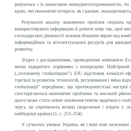
рахуються з їх невисокою конкурентоспроможністю, бо ц
країн, чиї економічні інтереси, як і раніше, знаходитимутьс
Результати аналізу зазначених проблем свідчать п
використовувати інформацію й робити нову так, щоб міні
господарської діяльності залежав більшою мірою від комб
інформаційних та інтелектуальних ресурсів для швидког
розвитку.
Згідно з дослідженнями, проведеними компанією Econom
менш відкритого порівняно з попереднім. Найгірший сц
(,,потопаючу глобалізацію”). EIU відстежив кількісні е
торгівлі та розвиток технологій, регулювання і зміна від
глобалізації” передбачає, що протекціоністські настр
спостерігаються економічні проблеми та високий рівень
цього може стати певне зниження темпів щорічного глоба
чергу, це спричинить великі скорочення і втрати у 
найбідніші країни) [1, с. 253–254].
У сучасних умовах Україна, як і інші нові незалежні