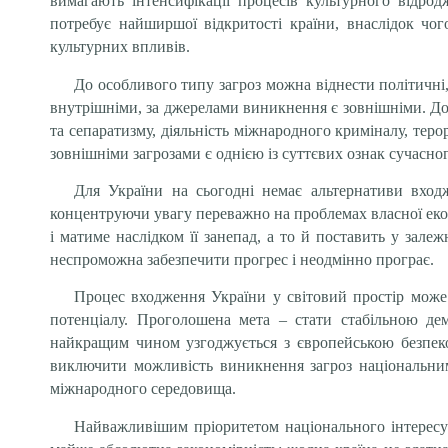
вимагають інтенсифікації процесів культурного відрод
потребує найширшої відкритості країни, внаслідок чог
культурних впливів.
До особливого типу загроз можна віднести політичні, 
внутрішніми, за джерелами виникнення є зовнішніми. До 
та сепаратизму, діяльність міжнародного криміналу, теро
зовнішніми загрозами є однією із суттєвих ознак сучасно
Для України на сьогодні немає альтернативи входж
концентруючи увагу переважно на проблемах власної екон
і матиме наслідком її занепад, а то й поставить у зале
неспроможна забезпечити прогрес і неодмінно програє.
Процес входження України у світовий простір може с
потенціалу. Проголошена мета – стати стабільною д
найкращим чином узгоджується з європейською безпеко
виключити можливість виникнення загроз національним
міжнародного середовища.
Найважливішим пріоритетом національного інтересу є