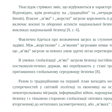
Унаслідок стрімких змін, що відбуваються в характері
Відповідно, крім розподілу на ,,традиційні” та ,,нетрадиці
threats). Власне ,,м’які” і ,,жорсткі” загрози корелюють із 
включає воєнні та оборонні аспекти національної безпе
викликах національній безпеці [9, с. 6].
Фактично йдеться про визначення загроз за ступенем
задіяні. Між ,,жорсткими” і ,,м’якими” загрозами немає 
що ,,м’які” загрози за певних умов здатні легко перетворю
В умовах глобалізації ,,м’які” загрози безпеці постій
посткомуністичних держав, які перебувають у стані тра
притаманних глобальному середовищу безпеки [8].
Разом із традиційними на перший план виходять нов
супереч­ностей у світовій політиці та економіці на 
неконтрольована міграція, інформаційні війни, нарощува
безпеку і є тіньовою стороною глобалізації світових про
вторгнення) до нетипових (асиметричних), або ,,м’яких” заг