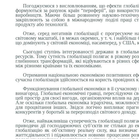
Погоджуємося з висловлюванням, що ефекти глобаліза
формуються за рахунок країн “периферії”, що використо
виробництв. Маючи більш розвинену науково-технічну
закріплюють за собою в міжнародному поділі праці с
продукту або технології.
Отже, серед негативів глобалізації є прогресуюче
світовому масштабі, і в межах окремих, у т. ч. і найбіл
що домінують у світовій економіці, насамперед, у США, к
Сьогодні ступінь інтегрованості держави в глобаль
ресурсів. Тому сутність глобалізації полягає в різкому 
глибинних трансформацій, які відбуваються в різних сфер
між різними країнами та їх економіками.
Отримання національною економікою позитивних ефекті
сучасна глобалізація здійснюється на користь провідних кра
Функціонування глобальної економіки в її сучасному 
винагород. Глобальні економічні гравці, переслідуючи св
цей простір для своєї вигоди, організовуючи вплив на дер
Але оскільки глобальна економіка ієрархічна, можливост
для процвітання інших. Звідси логічно випливає праг
конкурентів у боротьбі за перерозподіл світового доходу.
Отже, найважливіша суперечність глобалізації полягає
приводячи дії господарюючих суб’єктів не стільки до е
глобалізацію як об’єктивну реальну силу, яка визначає
життєдіяльності і підживлюється новими процесами розв