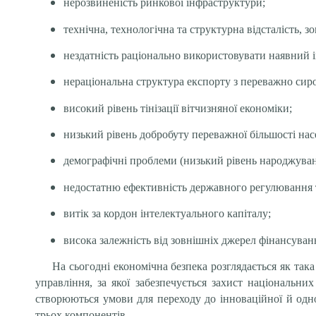
нерозвиненість ринкової інфраструктури;
технічна, технологічна та структурна відсталість, 
нездатність раціонально використовувати наявний 
нераціональна структура експорту з переважно сир
високий рівень тінізації вітчизняної економіки;
низький рівень добробуту переважної більшості насе
демографічні проблеми (низький рівень народжувано
недостатню ефективність державного регулювання т
витік за кордон інтелектуального капіталу;
висока залежність від зовнішніх джерел фінансуван
На сьогодні економічна безпека розглядається як така
управління, за якої забезпечується захист національни
створюються умови для переходу до інноваційної й одно
трьох компонентів.