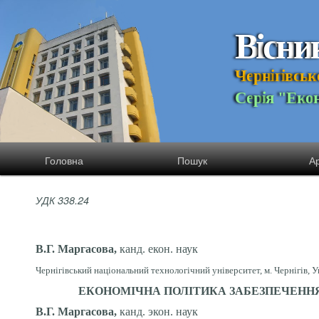
В
і
с
н
и
Ч
е
р
н
і
г
і
в
с
ь
к
С
е
р
і
я
"
Е
к
о
Головна
Пошук
Ар
УДК 338.24
В.Г. Маргасова,
канд. екон. наук
Чернігівський національний технологічний університет, м. Чернігів, У
ЕКОНОМІЧНА ПОЛІТИКА ЗАБЕЗПЕЧЕННЯ
В.Г. Маргасова,
канд. экон. наук