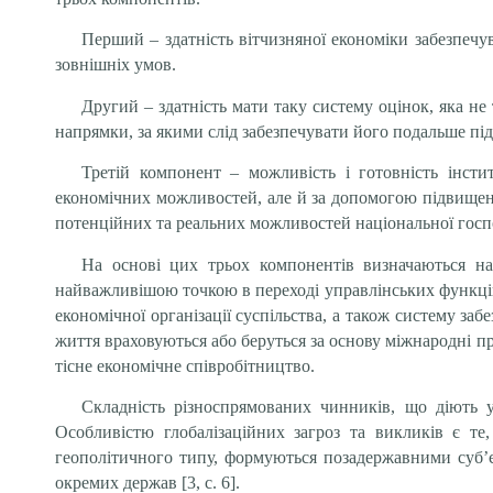
Перший – здатність вітчизняної економіки забезпечув
зовнішніх умов.
Другий – здатність мати таку систему оцінок, яка не 
напрямки, за якими слід забезпечувати його подальше пі
Третій компонент – можливість і готовність інст
економічних можливостей, але й за допомогою підвищенн
потенційних та реальних можливостей національної госп
На основі цих трьох компонентів визначаються на
найважливішою точкою в переході управлінських функцій
економічної організації суспільства, а також систему за
життя враховуються або беруться за основу міжнародні пра
тісне економічне співробітництво.
Складність різноспрямованих чинників, що діють 
Особливістю глобалізаційних загроз та викликів є т
геополітичного типу, формуються позадержавними суб’є
окремих держав [3, с. 6].