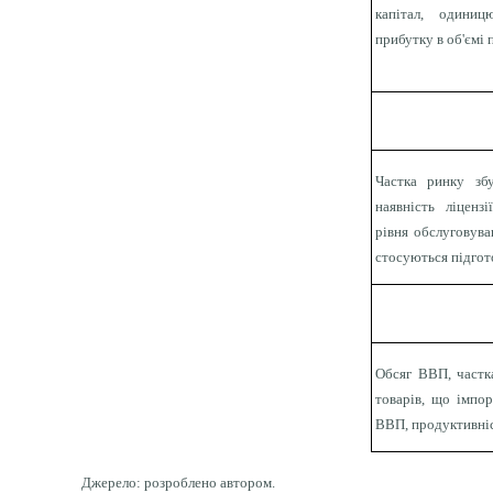
капітал, одиниц
прибутку в об'ємі 
Частка ринку збу
наявність ліценз
рівня обслуговува
стосуються підгото
Обсяг ВВП, частка
товарів, що імпор
ВВП, продуктивніс
Джерело: розроблено автором.