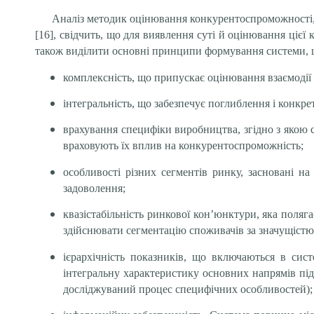
Аналіз методик оцінювання конкурентоспроможності, ви
[16], свідчить, що для виявлення суті й оцінювання цієї к
також виділити основні принципи формування системи,
комплексність, що припускає оцінювання взаємодії
інтегральність, що забезпечує поглиблення і конкр
врахування специфіки виробництва, згідно з якою 
враховують їх вплив на конкурентоспроможність;
особливості різних сегментів ринку, засновані на
задоволення;
квазістабільність ринкової кон’юнктури, яка поля
здійснювати сегментацію споживачів за значущістю
ієрархічність показників, що включаються в сис
інтегральну характеристику основних напрямів пі
досліджуваний процес специфічних особливостей);