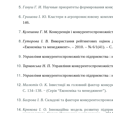
Гануш Г. И.
Научные приоритеты формирования конкуре
Гришова І. Ю.
Кластери в агропромисловому комплекс
146.
Кулешова Г. М.
Конкуренція і конкурентоспроможність
Гуторова І. В.
Використання рейтингових оцінок дл
«Економіка та менеджмент». – 2010. – № 6/1(41). – С.
Управління
конкурентоспроможністю підприємства : нав
Тарнавська Н. П.
Управління конкурентоспроможністю п
Управління
конкурентоспроможністю підприємства : навч
Малютін О. К.
Інвестиції як головний фактор конкуре
С. 134–138. − (Серія “Економіка та менеджмент”).
Багрова І. В.
Складові та фактори конкурентоспроможнос
Крюкова І. О.
Інноваційна модель розвитку підприє