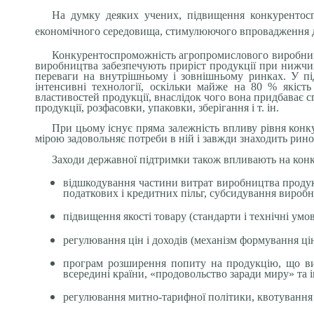
На думку деяких учених, підвищення конкурентосп
економічного середовища, стимулюючого впровадження дос
Конкурентоспроможність агропромислового виробництва
виробництва забезпечують приріст продукції при нижчи
переваги на внутрішньому і зовнішньому ринках. У пі
інтенсивні технології, оскільки майже на 80 % якіст
властивостей продукції, внаслідок чого вона придбаває с
продукції, розфасовки, упаковки, зберігання і т. ін.
При цьому існує пряма залежність впливу рівня кон
мірою задовольняє потреби в ній і завжди знаходить ринок
Заходи державної підтримки також впливають на конку
відшкодування частини витрат виробництва продукц
податкових і кредитних пільг, субсидування виробн
підвищення якості товару (стандарти і технічні умо
регулювання цін і доходів (механізм формування цін 
програм розширення попиту на продукцію, що вир
всередині країни, «продовольство заради миру» та ін
регулювання митно-тарифної політики, квотування 