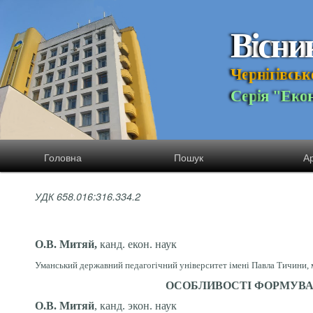
В
і
с
н
и
Ч
е
р
н
і
г
і
в
с
ь
к
С
е
р
і
я
"
Е
к
о
Головна
Пошук
Ар
УДК 658.016:316.334.2
О.В. Митяй,
канд. екон. наук
Уманський державний педагогічний університет імені Павла Тичини, м
ОСОБЛИВОСТІ ФОРМУВА
О.В.
Митяй
,
канд.
экон.
наук