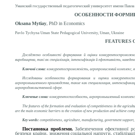
Уманский
государственный
педагогический
университет
имени
Павла
ОСОБЕННОСТИ
ФОРМИ
Oksana Mytiay
, PhD in Economics
Pavlo Tychyna Uman State Pedagogical University, Uman, Ukraine
FEATURES
Досліджено особливості формування й оцінки конкурентоспроможно
виробництва, такі як спеціалізація, інтенсифікація й ефективність, наведен
Ключові слова:
конкурентоспроможність, агропромисловий комплекс, в
Исследованы особенности формирования и оценки конкурентосп
агропромышленного производства, такие как специализация, интенсификац
агропродовольственной сфере.
Ключевые слова:
конкурентоспособность, агропромышленный комплекс, 
The features of the formation and evaluation of competitiveness in the agricultu
are the main economic barriers to the creation of new production and achieve compet
Key words:
competitiveness, agriculture, manufacturing, government support, 
Постановка проблеми.
Зaбезпечення ефективної р
безпеки крaїни, зниження соціaльної нaпруги, стaбілізaц