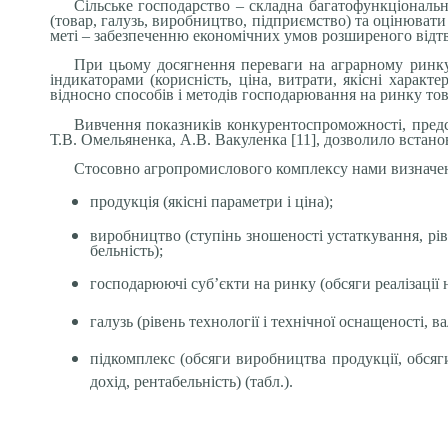
Сільське господарство – складна багатофункціональна
(товар, галузь, виробництво, підприємство) та оцінювати
меті – забезпеченню економічних умов розширеного відт
При цьому досягнення переваги на аграрному ринку
індикаторами (корисність, ціна, витрати, якісні харак
відносно способів і методів господарювання на ринку то
Вивчення показників конкурентоспроможності, предста
Т.В. Омельяненка, А.В. Вакуленка [11], дозволило встан
Стосовно агропромислового комплексу нами визначен
продукція (якісні параметри і ціна);
виробництво (ступінь зношеності устаткування, рів
бельність);
господарюючі суб’єкти на ринку (обсяги реалізації
галузь (рівень технології і технічної оснащеності, в
підкомплекс (обсяги виробництва продукції, обсяги
дохід, рентабельність) (табл.).