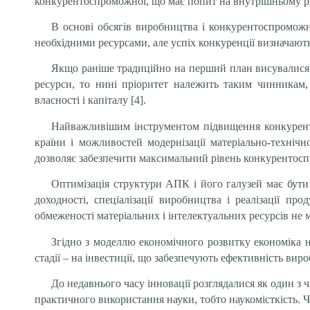
конкурентоспроможної, що має попит на внутрішньому рин
В основі обсягів виробництва і конкурентоспроможн
необхідними ресурсами, але успіх конкуренції визначають
Якщо раніше традиційно на перший план висувалися 
ресурси, то нині пріоритет належить таким чинникам, 
власності і капіталу [4].
Найважливішим інструментом підвищення конкуренто
країни і можливостей модернізації матеріально-технічно
дозволяє забезпечити максимальний рівень конкурентосп
Оптимізація структури АПК і його галузей має бути 
доходності, спеціалізації виробництва і реалізації п
обмеженості матеріальних і інтелектуальних ресурсів не 
Згідно з моделлю економічного розвитку економіка н
стадії – на інвестиції, що забезпечують ефективність виро
До недавнього часу інновації розглядалися як один з
практичного використання науки, тобто наукомісткість. Чи