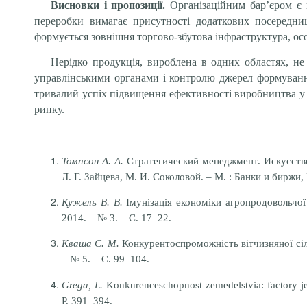
Висновки і пропозиції.
Організаційним бар’єром є 
переробки вимагає присутності додаткових посередни
формується зовнішня торгово-збутова інфраструктура, ос
Нерідко продукція, вироблена в одних областях, не
управлінськими органами і контролю джерел формування
тривалий успіх підвищення ефективності виробництва у 
ринку.
Томпсон А. А.
Стратегический менеджмент. Искусство р
Л. Г. Зайцева, М. И. Соколовой. – М. : Банки и биржи
Кужель В. В.
Імунізація економіки агропродовольчої 
2014. – № 3. – С. 17–22.
Кваша С. М.
Конкурентоспроможність вітчизняної сіл
– № 5. – С. 99–104.
Grega, L.
Konkurenceschopnost zemedelstvia: factory jej
Р. 391–394.