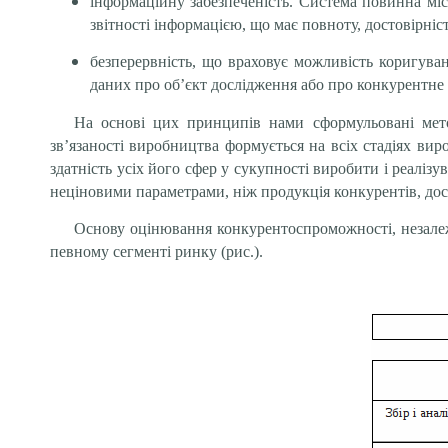
інформаційну забезпеченість. Система повинна міс
звітності інформацією, що має повноту, достовірність
безперервність, що враховує можливість коригува
даних про об’єкт дослідження або про конкурентне
На основі цих принципів нами сформульовані мето
зв’язаності виробництва формується на всіх стадіях вир
здатність усіх його сфер у сукупності виробити і реаліз
неціновими параметрами, ніж продукція конкурентів, дос
Основу оцінювання конкурентоспроможності, незале
певному сегменті ринку (рис.).