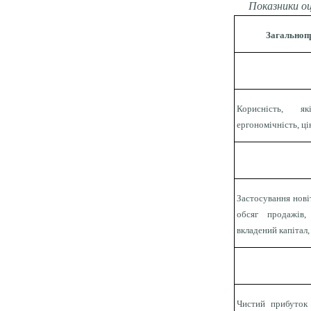
Показники о
Загальноп
Корисність, як
ергономічність, ці
Застосування нові
обсяг продажів
вкладений капітал,
Чистий прибуток