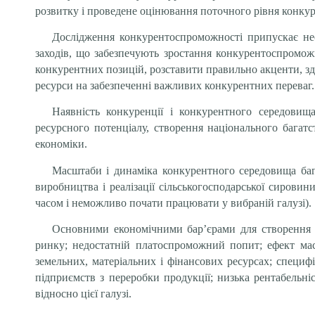
розвитку і проведене оцінювання поточного рівня конкур
Дослідження конкурентоспроможності припускає нео
заходів, що забезпечують зростання конкурентоспромож
конкурентних позицій, розставити правильно акценти, з
ресурси на забезпеченні важливих конкурентних переваг.
Наявність конкуренції і конкурентного середовищ
ресурсного потенціалу, створення національного багат
економіки.
Масштаби і динаміка конкурентного середовища бага
виробництва і реалізації сільськогосподарської сировин
часом і неможливо почати працювати у вибраній галузі).
Основними економічними бар’єрами для створення н
ринку; недостатній платоспроможний попит; ефект мас
земельних, матеріальних і фінансових ресурсах; специф
підприємств з переробки продукції; низька рентабельні
відносно цієї галузі.