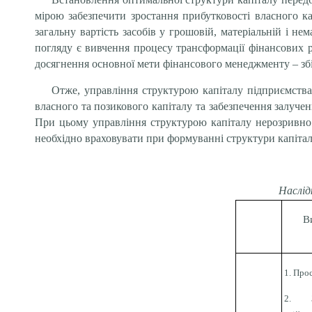
мірою забезпечити зростання прибутковості власного ка
загальну вартість засобів у грошовій, матеріальній і н
погляду є вивчення процесу трансформації фінансових ре
досягнення основної мети фінансового менеджменту – збіл
Отже, управління структурою капіталу підприємств
власного та позикового капіталу та забезпечення залуче
При цьому управління структурою капіталу нерозривно п
необхідно враховувати при формуванні структури капіталу
Наслід
В
1. Про
2. З