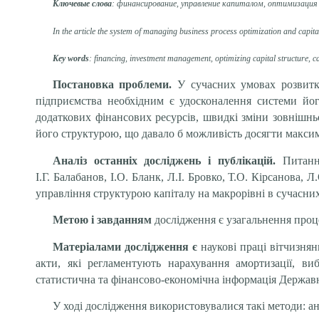
Ключевые слова
: финансирование, управление капиталом, оптимизаци
In the article the system of managing business process optimization and capital
Key words
: financ
ing
,
investment
management, optimizing capital structure, ca
Постановка проблеми.
У сучасних умовах розвитку
підприємства необхідним є удосконалення системи йог
додаткових фінансових ресурсів, швидкі зміни зовнішн
його структурою, що давало б можливість досягти макси
Аналіз останніх досліджень і публікацій.
Питання
І.Г. Балабанов, І.О. Бланк, Л.І. Бровко, Т.О. Кірсанова
управління структурою капіталу на макрорівні в сучасн
Метою і завданням
дослідження є узагальнення проце
Матеріалами дослідження є
наукові праці вітчизнян
акти, які регламентують нарахування амортизації, ви
статистична та фінансово-економічна інформація Державн
У ході дослідження використовувалися такі методи: ан