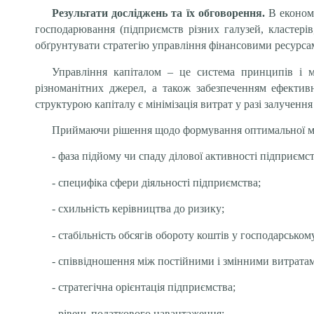
Результати досліджень та їх обговорення.
В економі
господарювання (підприємств різних галузей, кластерів
обґрунтувати стратегію управління фінансовими ресурсам
Управління капіталом – це система принципів і м
різноманітних джерел, а також забезпеченням ефектив
структурою капіталу є мінімізація витрат у разі залучен
Приймаючи рішення щодо формування оптимальної мод
- фаза підйому чи спаду ділової активності підприємст
- специфіка сфери діяльності підприємства;
- схильність керівництва до ризику;
- стабільність обсягів обороту коштів у господарськом
- співвідношення між постійними і змінними витрата
- стратегічна орієнтація підприємства;
- рівень податкового навантаження;