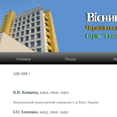
В
і
с
н
и
Ч
е
р
н
і
г
і
в
с
ь
к
С
е
р
і
я
"
Е
к
о
Головна
Пошук
Ар
УДК 656.1
В.В. Концева
,
канд. екон. наук
Національний транспортний університет, м. Київ, Україна
І.О. Хоменко,
канд. екон. наук