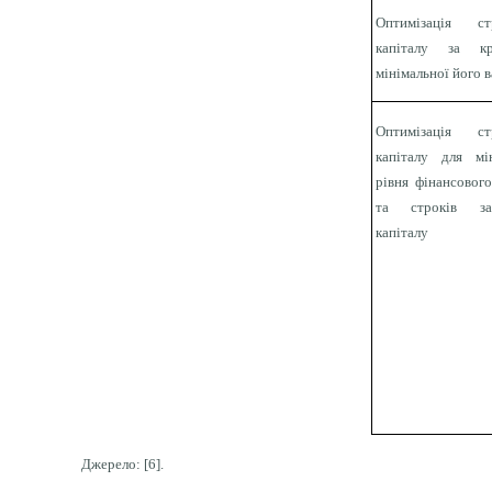
Оптимізація ст
капіталу за кр
мінімальної його 
Оптимізація ст
капіталу для мін
рівня фінансовог
та строків за
капіталу
Джерело: [6].