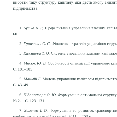
вибрати таку структуру капіталу, яка дасть змогу знизи
підприємства.
1.
Бутко А. Д.
Щодо питання управління власним капітал
60.
2.
Гринкевич С. С.
Фінансова стратегія управління струк
3.
Кірсанова Т. О.
Система управління власним капіталом 
4.
Масюк Ю. В.
Особливості оптимізації управління капі
С.
181–185.
5.
Машлій Г.
Модель управління капіталом підприємства 
С. 43–49.
6.
Підопригора О. Ю.
Формування оптимальної структури
№
2. – С. 123–131.
7.
Хоменко І. О.
Формування та розвиток транспортних к
соціальних технологій та праці, 2011. – 203 с.