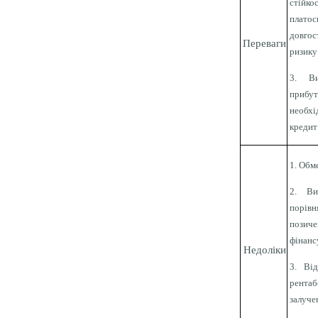
стій
платос
довгос
Переваги
ризику
3. Ви
прибу
необхі
кредит
1. Обм
2. Ви
порів
поз
фінанс
Недоліки
3. Ві
рентаб
залуче