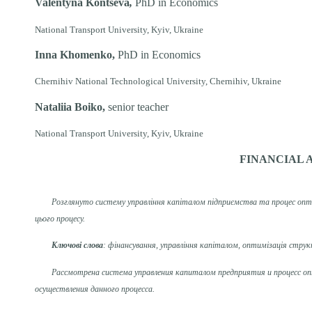
Valentyna Kont
s
eva
,
PhD in Economics
National Transport University, Kyiv, Ukraine
Inna Khomenko,
PhD in Economics
Chernihiv National Technological University, Chernihiv, Ukraine
Nataliia Boiko,
senior teacher
National Transport University, Kyiv, Ukraine
FINANCIAL 
Розглянуто систему управління капіталом підприємства та процес опти
цього процесу.
Ключові слова
: фінансування, управління капіталом, оптимізація струк
Рассмотрена система управления капиталом предприятия и процесс оп
осуществления данного процесса.