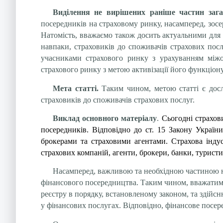
Виділення не вирішених раніше частин заг
посередників на страховому ринку, насамперед, зосе
Натомість, вважаємо також досить актуальними для д
навпаки, страховиків до споживачів страхових посл
учасниками страхового ринку з урахуванням міжо
страхового ринку з метою активізації його функціон
Мета статті.
Таким чином, метою статті є досл
страховиків до споживачів страхових послуг.
Виклад основного матеріалу
.
Сьогодні страхов
посередників. Відповідно до ст. 15 Закону Україн
брокерами та страховими агентами. Страхова індус
страхових компаній, агенти, брокери, банки, туристич
Насамперед, важливою та необхідною частиною на
фінансового посередництва. Таким чином, вважатимем
реєстру в порядку, встановленому законом, та здійс
у фінансових послугах. Відповідно, фінансове посер