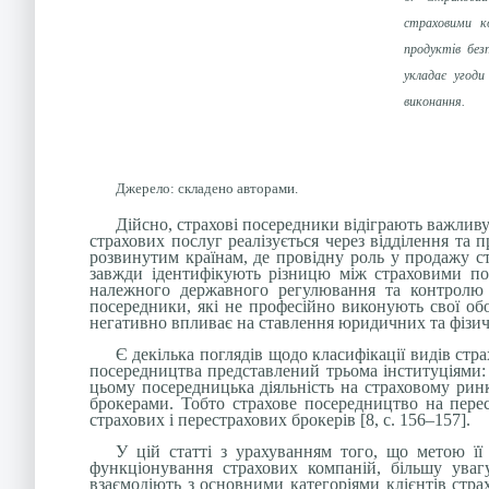
страховими ко
продуктів без
укладає угоди
виконання.
Джерело: складено авторами.
Дійсно, страхові посередники відіграють важливу 
страхових послуг реалізується через відділення та
розвинутим країнам, де провідну роль у продажу ст
завжди ідентифікують різницю між страховими по
належного державного регулювання та контролю з
посередники, які не професійно виконують свої обо
негативно впливає на ставлення юридичних та фізичн
Є декілька поглядів щодо класифікації видів стр
посередництва представлений трьома інституціями: 
цьому посередницька діяльність на страховому рин
брокерами. Тобто страхове посередництво на перест
страхових і перестрахових брокерів [8, c. 156–157].
У цій статті з урахуванням того, що метою її
функціонування страхових компаній, більшу уваг
взаємодіють з основними категоріями клієнтів страх