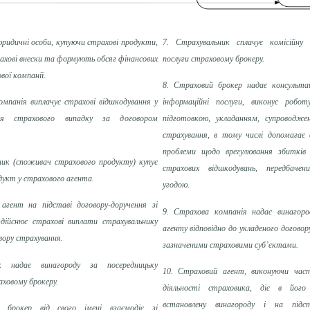
юридичні особи, купуючи страхові продукти,
7. Страхувальник сплачує комісійну 
ахові внески та формують обсяг фінансових
послуги страховому брокеру.
вої компанії.
8. Страховий брокер надає консультац
омпанія виплачує страхові відшкодування у
інформаційні послуги, виконує робот
ня страхового випадку за договором
підготовкою, укладанням, супроводже
страхування, в тому числі допомагає 
проблеми щодо врегулювання збитків 
ник (споживач страхового продукту) купує
страхових відшкодувань, передбачени
дукт у страхового агента.
угодою.
агент на підставі договору-доручення зі
9. Страхова компанія надає винагоро
дійснює страхові виплати страхувальнику
агенту відповідно до укладеного договор
вору страхування.
зазначеними страховими суб’єктами.
к надає винагороду за посередницьку
10. Страховий агент, виконуючи част
аховому брокеру.
діяльності страховика, діє в його
встановлену винагороду і на підст
 брокер від свого імені взаємодіє зі