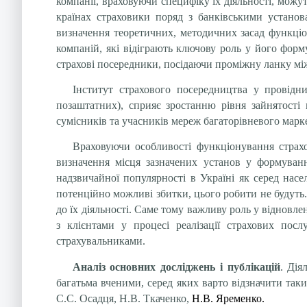
компанії, враховуючи специфіку їх діяльності, можу
країнах страховики поряд з банківськими устано
визначення теоретичних, методичних засад функціо
компаній, які відіграють ключову роль у його форму
страхові посередники, посідаючи проміжну ланку мі
Інститут страхового посередництва у провідн
позаштатних), сприяє зростанню рівня зайнятості
сумісників та учасників мереж багаторівневого маркет
Враховуючи особливості функціонування страхо
визначення місця зазначених установ у формуван
надзвичайної популярності в Україні як серед насе
потенційно можливі збитки, цього робити не будуть
до їх діяльності. Саме тому важливу роль у відновле
з клієнтами у процесі реалізації страхових пос
страхувальниками.
Аналіз основних досліджень і публікацій
. Дія
багатьма вченими, серед яких варто відзначити таки
С.С. Осадця, Н.В. Ткаченко,
Н.В.
Яременко.