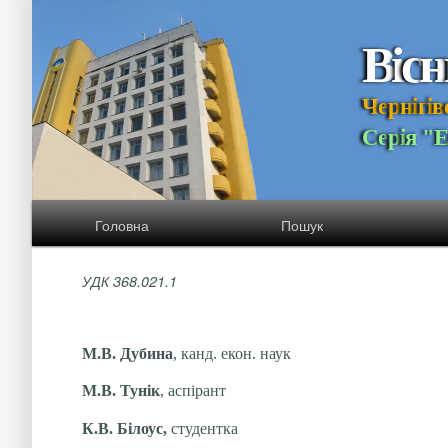
В
і
с
н
Ч
е
р
н
і
г
і
в
С
е
р
і
я
"
Головна
Пошук
УДК 368.021.1
М.В. Дубина
, канд. екон. наук
М.В. Тунік
, аспірант
К.В. Білоус,
студентка