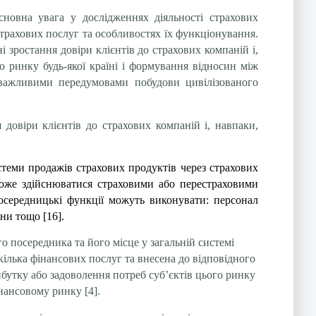
новна увага у дослідженнях діяльності страхових
страхових послуг та особливостях їх функціонування.
 зростання довіри клієнтів до страхових компаній і,
о ринку будь-якої країні і формування відносин між
 важливими передумовами побудови цивілізованого
 довіри клієнтів до страхових компаній і, навпаки,
стеми продажів страхових продуктів через страхових
 може здійснюватися страховими або перестраховими
Посередницькі функції можуть виконувати: персонал
они тощо [16].
 посередника та його місце у загальній системі
ілька фінансових послуг та внесена до відповідного
бутку або задоволення потреб суб’єктів цього ринку
нансовому ринку [4].