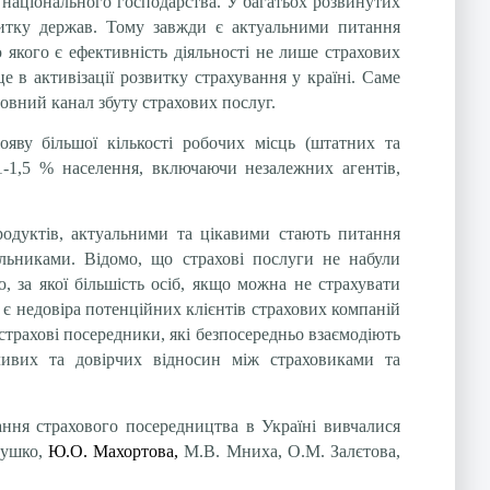
у національного господарства. У багатьох розвинутих
витку держав. Тому завжди є актуальними питання
якого є ефективність діяльності не лише страхових
е в активізації розвитку страхування у країні. Саме
овний канал збуту страхових послуг.
яву більшої кількості робочих місць (штатних та
1-1,5 % населення, включаючи незалежних агентів,
родуктів, актуальними та цікавими стають питання
льниками. Відомо, що страхові послуги не набули
, за якої більшість осіб, якщо можна не страхувати
є недовіра потенційних клієнтів страхових компаній
 страхові посередники, які безпосередньо взаємодіють
чливих та довірчих відносин між страховиками та
ання страхового посередництва в Україні вивчалися
рушко,
Ю.О.
Махортова,
М.В.
Мниха, О.М. Залєтова,