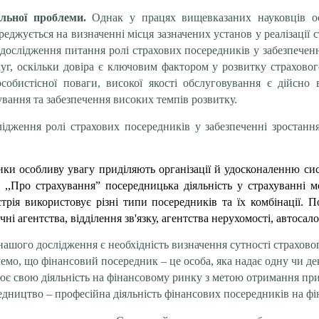
альної проблеми.
Однак у працях вищевказаних науковців ос
реджується на визначенні місця зазначених установ у реалізації 
ослідження питання ролі страхових посередників у забезпеченні
уг, оскільки довіра є ключовим фактором у розвитку страховог
собистісної поваги, високої якості обслуговування є дійсно
ування та забезпечення високих темпів розвитку.
ідження ролі страхових посередників у забезпеченні зростання
ики особливу увагу приділяють організації й удосконаленню си
и ,,Про страхування” посередницька діяльність у страхуванні
трія використовує різні типи посередників та їх комбінації. 
ні агентства, відділення зв'язку, агентства нерухомості, автосал
шого дослідження є необхідність визначення сутності страхового
о, що фінансовий посередник – це особа, яка надає одну чи дек
нює свою діяльність на фінансовому ринку з метою отримання при
едництво – професійна діяльність фінансових посередників на фі