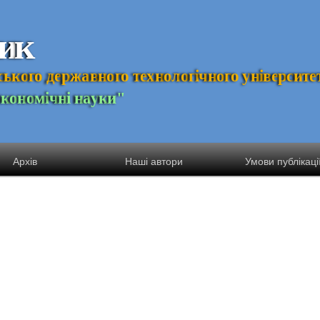
и
к
с
ь
к
о
г
о
д
е
р
ж
а
в
н
о
г
о
т
е
х
н
о
л
о
г
і
ч
н
о
г
о
у
н
і
в
е
р
с
и
т
е
Е
к
о
н
о
м
і
ч
н
і
н
а
у
к
и
"
Архів
Наші автори
Умови публікаці