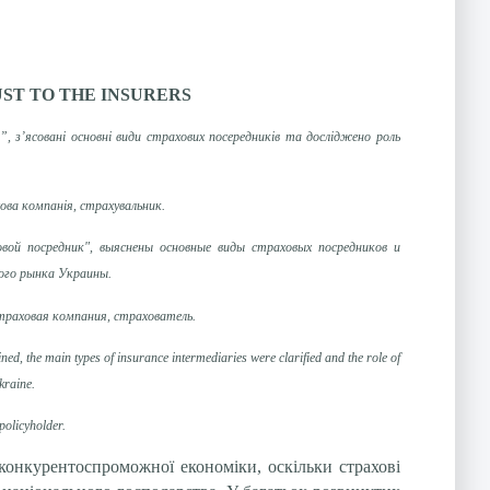
ST TO THE INSURERS
, з’ясовані основні види страхових посередників та досліджено роль
ова компанія, страхувальник.
вой посредник", выяснены основные виды страховых посредников и
вого рынка Украины.
страховая компания, страхователь.
ined, the main types of insurance intermediaries were clarified and the role of
kraine.
policyholder.
конкурентоспроможної економіки, оскільки страхові