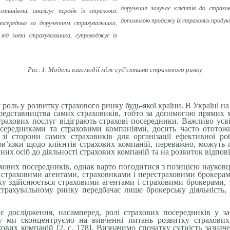
доручення залучає клієнтів до страхов
мпаніями, аналізує перелік їх страхових
допомогою продажу їх страхових продук
посередньо за дорученням страхувальника,
 від імені страхувальника, супроводжує їх
Рис. 1. Модель взаємодії між суб'єктами страхового ринку
роль у розвитку страхового ринку будь-якої країни. В Україні на 
 представництва самих страховиків, тобто за допомогою прямих 
рахових послуг відіграють страхові посередники. Важливо усв
середниками та страховими компаніями, досить часто ототож
і сторони самих страховиків для організації ефективної ро
в’язки щодо клієнтів страхових компаній, переважно, можуть пі
их осіб до діяльності страхових компаній та на розвиток відпов
ахових посередників, однак варто погодитися з позицією науковці
страховими агентами, страховиками і перестраховими брокерам
ку здійснюється страховими агентами і страховими брокерами, 
рахувальному ринку передбачає лише брокерську діяльність, я
 є дослідження, насамперед, ролі страхових посередників у з
у ми сконцентруємо на вивченні питань розвитку страхових а
ових компаній [2, c. 178]. Визначимо спочатку сутність зазнач