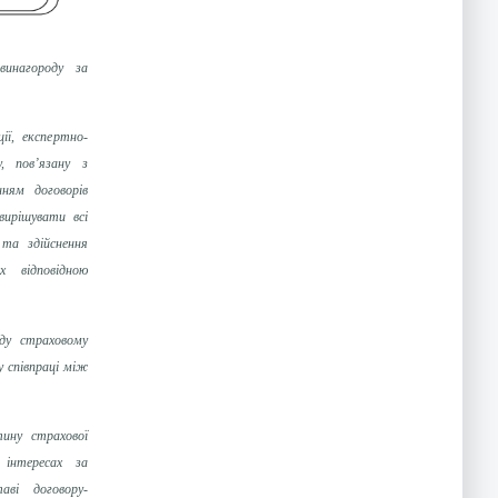
винагороду за
ії, експертно-
у, пов’язану з
нням договорів
вирішувати всі
та здійснення
х відповідною
ду страховому
у співпраці між
ину страхової
 інтересах за
аві договору-