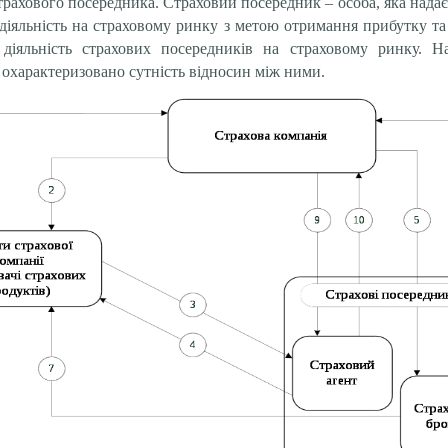
рахового посередника. Страховий посередник – особа, яка надає 
 діяльність на страховому ринку з метою отримання прибутку та
діяльність страхових посередників на страховому ринку. На
о охарактеризовано сутність відносин між ними.