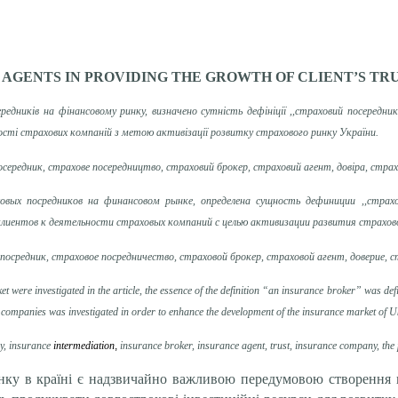
 AGENTS IN PROVIDING THE GROWTH OF CLIENT’S TRU
дників на фінансовому ринку, визначено сутність дефініції ,,страховий посередник”
ьності страхових компаній з метою активізації розвитку страхового ринку України.
осередник, страхове посередництво, страховий брокер, страховий агент, довіра, страх
вых посредников на финансовом рынке, определена сущность дефиниции ,,страхо
 клиентов к деятельности страховых компаний с целью активизации развития страхо
осредник, страховое посредничество, страховой брокер, страховой агент, доверие, 
et were investigated in the article, the essence of the definition “an insurance broker” was def
ance companies was investigated in order to enhance the development of the insurance market of U
ry, insurance
intermediation
,
insurance broker, insurance agent, trust, insurance company, the 
инку в країні є надзвичайно важливою передумовою створення 