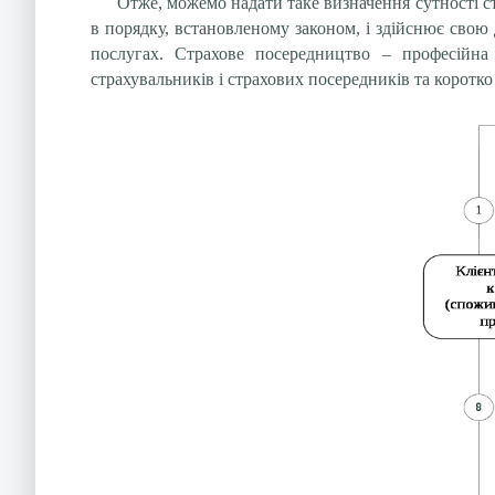
Отже, можемо надати таке визначення сутності ст
в порядку, встановленому законом, і здійснює свою
послугах. Страхове посередництво – професійна 
страхувальників і страхових посередників та коротк