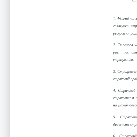
1. Фізичні та 
сплачують стр
ресурсів страхо
2. Страхова к
разі настан
страхування.
3. Страхуваль
страховий про
4. Страховий 
страховиком з
на умовах дого
5. Страхови
діяльність стр
6. Страховий