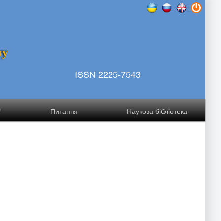
т
у
ISSN 2225-7543
ї
Питання
Наукова бібліотека