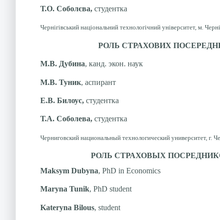
Т.О. Соболєва,
студентка
Чернігівський національний технологічний університет, м. Черні
РОЛЬ СТРАХОВИХ ПОСЕРЕДНИ
М.В. Дубина
, канд. экон. наук
М.В. Туник
, аспирант
Е
.В. Билоус,
студентка
Т.А. Соболева,
студентка
Черниговский национальный технологический университет, г. Ч
РОЛЬ СТРАХОВЫХ ПОСРЕДНИК
Maksym Dubyna
, PhD in Economics
Maryna Tunik
, PhD student
Kateryna Bilous
, student