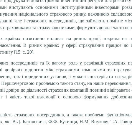
ть продукувати довгострокові інвестиційні ресурси для розвитк
вами виступають основними інституційними інвесторами роз
нування національного страхового ринку, важливою складовою 
ванні, але і страхових посередників, що займають помітне місц
ж страховиками та страхувальниками, формують доволі часто осн
их країнах позитивно впливає на ринок праці, зокрема на по
 населення. В різних країнах у сфері страхування працює до 
ингу [15, c. 20].
вих посередників та їх вагому роль у реалізації страхових п
ні довірчих відносин між страховими компаніями та страхува
лення, так і юридичних установ, і можна спостерігати ситуацію
. Першочерговою проблемою такого стану, на наше переконання, 
нні довіри до діяльності страхових компаній повинні відігравати
луг і якість такої взаємодії є основою формування добрози
льність страхових посередників, а також проблеми функціонув
х, як: В.Д. Базилевича, Ф.Ф. Бутинця, Н.М. Внукову, Т.А. Гово