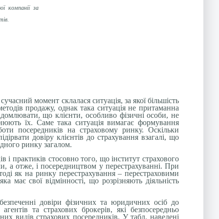
ої компанії за
тів.
сучасний момент склалася ситуація, за якої більшість
методів продажу, однак така ситуація не притаманна
ідомлювати, що клієнти, особливо фізичні особи, не
нюють їх. Саме така ситуація вимагає формування
боти посередників на страховому ринку. Оскільки
дірвати довіру клієнтів до страхування взагалі, що
ідного ринку загалом.
в і практиків стосовно того, що інститут страхового
и, а отже, і посередництвом у перестрахуванні. При
тоді як на ринку перестрахування – перестраховими
ка має свої відмінності, що розрізняють діяльність
абезпеченні довіри фізичних та юридичних осіб до
гентів та страхових брокерів, які безпосередньо
ених видів страхових посередників. У табл. наведені