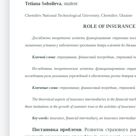
Tetiana Sobolieva
, student
Chernihiv National Technological University, Chernihiv, Ukraine
ROLE OF INSURANCE
Досліджено теоретичні аспекти функціонування страхових посере
зазначених установ у забезпеченні зростання довіри клієнтів до діял
Ключові слова:
страхування, фінансовий посередник, страховий п
Исследованы теоретические аспекты функционирования страхо
исследована роль указанных учреждений в обеспечении роста доверия
Ключевые слова:
страхование, финансовый посредник, страховой п
The theoretical aspects of insurance intermediaries in the financial mark
these institutions in the growth of customer trust to the activities of insur
Key words:
insurance, financial intermediary, an insurance intermedia
Постановка проблеми
. Розвиток страхового р