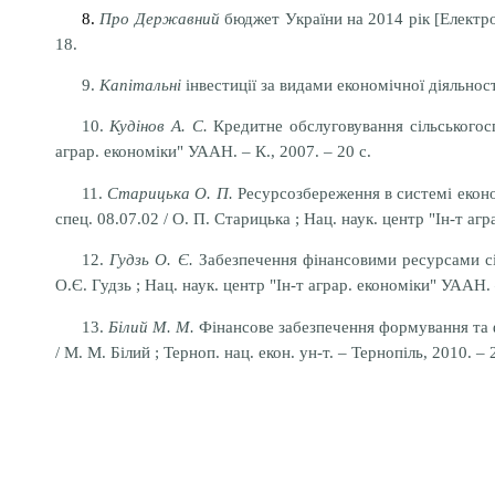
8.
Про Державний
бюджет України на 2014 рік [Електрон
18.
9.
Капітальні
інвестиції за видами економічної діяльност
10.
Кудінов А. С.
Кредитне обслуговування сільськогоспод
аграр. економіки" УААН. – К., 2007. – 20 с.
11.
Старицька О. П.
Ресурсозбереження в системі еконо
спец. 08.07.02 / О. П. Старицька ; Нац. наук. центр "Ін-т аг
12.
Гудзь О. Є.
Забезпечення фінансовими ресурсами сіль
О.Є. Гудзь ; Нац. наук. центр "Ін-т аграр. економіки" УААН. –
13.
Білий М. М.
Фінансове забезпечення формування та фу
/ М. М. Білий ; Терноп. нац. екон. ун-т. – Тернопіль, 2010. – 