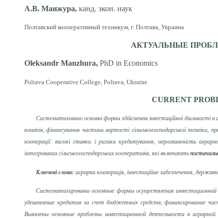
А.В. Манжура,
канд. экон. наук
Полтавский кооперативный техникум, г. Полтава, Украина
АКТУАЛЬНЫЕ ПРОБЛ
Oleksandr Manzhura,
PhD in Economics
Poltava Cooperative College, Poltava, Ukraine
CURRENT PROBL
Систематизовано основні форми здійснення інвестиційної діяльності в
коштів, фінансування частини вартості сільськогосподарської техніки, при
кооперації: високі ставки і ризики кредитування, нерозвиненість аграр
інтегрованих сільськогосподарських кооперативів, які включають
постачальн
Ключові слова:
аграрна кооперація, інвестиційне забезпечення, держав
Систематизированы основные формы осуществления инвестиционной д
удешевление кредитов за счет бюджетных средств, финансирование част
Выявлены основные проблемы инвестиционной деятельности в аграрной 