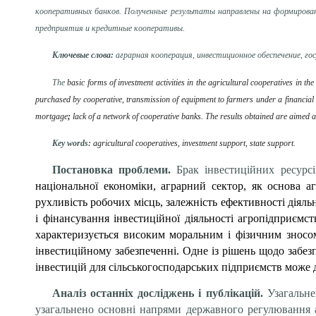
кооперативных банков. Полученные результаты направлены на формирова
предприятия и кредитные кооперативы.
Ключевые слова:
аграрная кооперация, инвестиционное обеспечение, г
The
basic forms of investment activities in the agricultural cooperatives in t
purchased by cooperative, transmission of equipment to farmers under a financial 
mortgage
;
lack of a network of cooperative banks. The results obtained are aimed at
Key words:
agricultural cooperatives, investment support, state support.
Постановка проблеми.
Брак інвестиційних ресурсі
національної економіки, аграрний сектор, як основа а
рухливість робочих місць, залежність ефективності діял
і фінансування інвестиційної діяльності агропідприємст
характеризується високим моральним і фізичним зносо
інвестиційному забезпеченні. Одне із рішень щодо забез
інвестицій для сільськогосподарських підприємств може 
Аналіз останніх досліджень і публікацій.
Узагальне
узагальнено основні напрями державного регулювання а