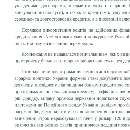
укладеними договорами, предметом яких є надання ба
консультаційні послуги), а також за кредитами, залуче
середньо- та довгострокових кредитів, а в іноземній валю
Порядком використання коштів на здійснення фінан
кредитування. Але оскільки умови конкурсу не були чі
об’єктивному визначенню переможців.
Компенсація не надавалася позичальникам, яких визна
прострочену більш як за півроку заборгованість перед 
Позичальники для отримання компенсації відсоткової
аграрної політики України формою і такі документи: до
договору, посвідчену відповідним банком (кредитною спі
про отримання позичальником кредиту; графік погашення 
рік; довідку, видану органом державної податкової служ
платежами до Пенсійного фонду України; довідку про ба
одержані бюджетні кошти у разі встановлення контролюю
зазначений строк нараховувалася пеня у розмірі 120 ві
виявлення зазначених фактів припинялося надання позич