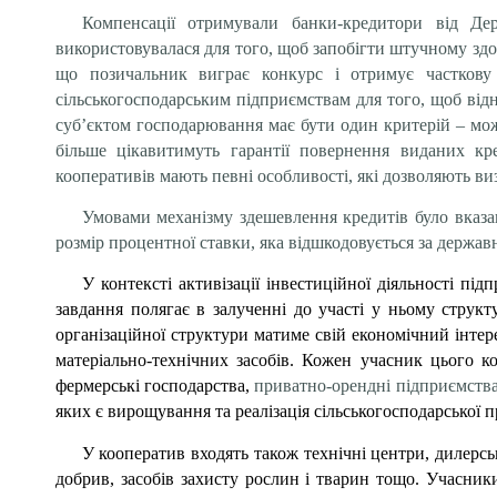
Компенсації отримували банки-кредитори від Дер
використовувалася для того, щоб запобігти штучному здо
що позичальник виграє конкурс і отримує часткову 
сільськогосподарським підприємствам для того, щоб в
суб’єктом господарювання має бути один критерій – мож
більше цікавитимуть гарантії повернення виданих кр
кооперативів мають певні особливості, які дозволяють ви
Умовами механізму здешевлення кредитів було вказа
розмір процентної ставки, яка відшкодовується за держав
У контексті активізації інвестиційної діяльності пі
завдання полягає в залученні до участі у ньому структу
організаційної структури матиме свій економічний інтер
матеріально-технічних засобів. Кожен учасник цього 
фермерські господарства,
приватно-орендні підприємства
яких є вирощування та реалізація сільськогосподарської п
У кооператив входять також технічні центри, дилерсь
добрив, засобів захисту рослин і тварин тощо. Учасник