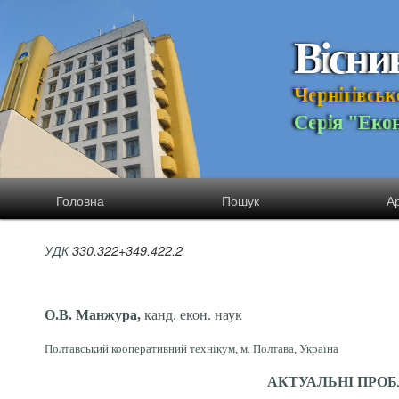
В
і
с
н
и
Ч
е
р
н
і
г
і
в
с
ь
к
С
е
р
і
я
"
Е
к
о
Головна
Пошук
Ар
УДК
330.322+349.422.2
О.В. Манжура,
канд. екон. наук
Полтавський кооперативний технікум, м. Полтава, Україна
АКТУАЛЬНІ ПРОБ