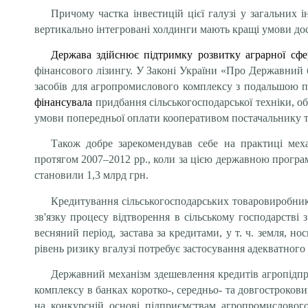
Причому частка інвестицій цієї галузі у загальних і
вертикально інтегровані холдинги мають кращі умови до
Держава здійснює підтримку розвитку аграрної сф
фінансового лізингу. У Законі України «Про Державний 
засобів для агропромислового комплексу з подальшою п
фінансувала
придбання сільськогосподарської техніки, о
умови попередньої оплати кооперативом постачальнику те
Також добре зарекомендував себе на практиці мех
протягом 2007–2012 рр., коли за цією державною програ
становили 1,3 млрд грн.
Кредитування сільськогосподарських товаровиробникі
зв'язку процесу відтворення в сільському господарст
весняний період, застава за кредитами, у т. ч. земля, н
рівень ризику вгалузі потребує застосування адекватного 
Державний механізм здешевлення кредитів агропідпр
комплексу в банках коротко-, середньо- та довгостроко
на конкурсній основі підприємствам агропромислового