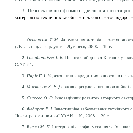
3. Перспективною формою здійснення інвестиційної
матеріально-технічних засобів, у т. ч. сільськогосподарсь
1.
Остапенко Т. М.
Формування матеріально-технічного за
; Луган. нац. аграр. ун-т. – Луганськ, 2008. – 19 с.
2.
Голобородько Т. В.
Позитивний досвід Китаю в управлі
С. 77–81.
3.
Пиріг Г. І.
Удосконалення кредитних відносин в сільськом
4.
Москалюк К. В.
Державне регулювання інноваційної дія
5.
Євсєєва О. О.
Інноваційний розвиток аграрного сектора
6.
Федорак В. І.
Інвестиційне забезпечення технічного оно
"Ін-т аграр. економіки" УААН. – К., 2008. – 20 с.
7.
Бутко М. П.
Інтегровані агроформування та їх вплив н