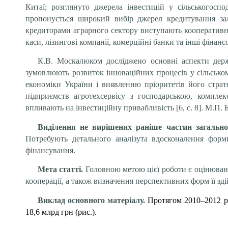
Китаї; розглянуто джерела інвестицій у сільськогоспо
пропонується широкий вибір джерел кредитування зал
кредиторами аграрного сектору виступають кооперативні 
каси, лізингові компанії, комерційні банки та інші фінан
К.В. Москалюком
досліджено основні аспекти дер
зумовлюють розвиток інноваційних процесів у сільському
економіки України і виявленню пріоритетів його страте
підприємств агротехсервісу з господарською, компле
впливають на інвестиційну привабливість [6, c. 8]. М.П.
Виділення не вирішених раніше частин загальн
Потребують детального аналізута вдосконалення форми
фінансування.
Мета статті.
Головною метою цієї роботи є оцінюванн
кооперації, а також визначення перспективних форм її зд
Виклад основного матеріалу.
Протягом 2010–2012 рр.
18,6 млрд грн (рис.).