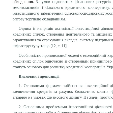
обладнання.
За умов недостатніх фінансових ресурсів
землевласників і сільського кредитного кооперативу
інвестиційного забезпечення сільськогосподарських коо
оптову торгівлю обладнанням.
Одним із напрямів активізації інвестиційної діяль
кредитних спілок, створення центрального та місцевих
гарантування та страхування вкладів, систему підтримки
інфраструктуру тощо [12, c. 11].
Особливістю пропонованої моделі є еволюційний хар
кредитних спілок одночасно зі створенням принципово
стануть основою для розвитку кредитної кооперації в Украї
Висновки і пропозиції.
1. Основними формами здійснення інвестиційної ді
здешевлення кредитів за рахунок бюджетних коштів, ф
аграріям на умовах фінансового лізингу. На жаль, протя
2. Основними проблемами інвестиційної діяльності 
позазаставних способів забезпечення; відсутність мережі