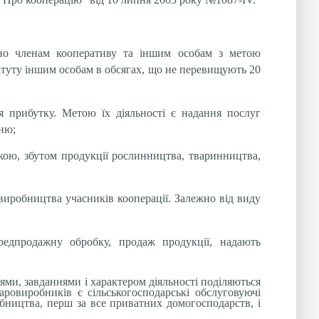
жно членам кооперативу та іншим особам з метою
татуту іншим особам в обсягах, що не перевищують 20
я прибутку. Метою їх діяльності є надання послуг
ню;
кою, збутом продукції рослинництва, тваринництва,
виробництва учасників кооперації. Залежно від виду
ередпродажну обробку, продаж продукції, надають
ями, завданнями і характером діяльності поділяються
ровиробників є сільськогосподарські обслуговуючі
бництва, перш за все приватних домогосподарств, і