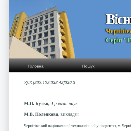
В
і
с
н
Ч
е
р
н
і
г
і
в
С
е
р
і
я
"
Головна
Пошук
УДК [332.122:338.43]330.3
М.П. Бутко,
д-р екон. наук
М.В. Поленкова,
викладач
Чернігівський національний технологічний університет, м. Черні