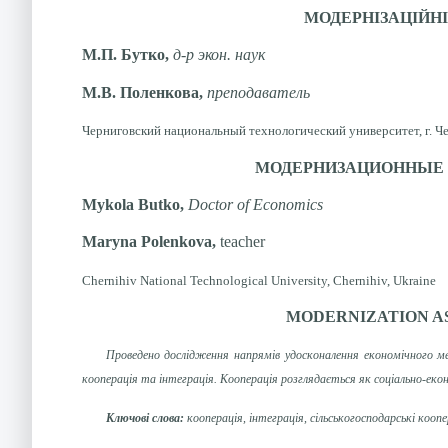
МОДЕРНІЗАЦІЙНІ
М.П. Бутко,
д-р экон. наук
М.В. Поленкова,
преподаватель
Черниговский национальный технологический университет, г. Ч
МОДЕРНИЗАЦИОННЫЕ 
Mykola Butko,
Doctor of Economics
Maryna Polenkova,
teacher
Chernihiv National Technological University, Chernihiv, Ukraine
MODERNIZATION A
Проведено дослідження напрямів удосконалення економічного ме
кооперація та інтеграція. Кооперація розглядається як соціально-еко
Ключові слова:
кооперація, інтеграція, сільськогосподарські кооп