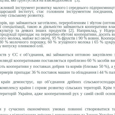
тва, яке ґрунтується на взаємодопомозі” [3].
жливий інструмент розвитку малого і середнього підприємництв
одарський інститут, стає головним інструментом поєднання,
ому сільському розвитку.
ів, що займаються заготівлею, переробленням і збутом (оптовим
ї спеціалізації, такою ж діяльністю займаються кооперативи влас
их культур та деяких інших продуктів [2]. Наприклад, у Нід
 продукції припадає на переробно-збутові кооперативи, досить вис
ого молока, майже всі овочі, 95 % фруктів і 90 % вовни. Коопера
80 % молочного порошку, 60 % згущеного молока і 65 % цукру
 випуску оливкової олії.
тв у ЄС є об’єднання, які займаються оптовою закупівлею з
 Фінляндії кооперативами поставляється приблизно 60 % засобів
ють кооперативи у поставках добрив та кормів (близько 50 %), а
ермерів припадає 36 % поставок машин та обладнання і 44 % пал
країн демонструє, що об’єднання дрібних сільськогоспода
омплексу країни і сприяє розвитку сільських територій. Крім т
територій України, адже кооперативний рух у самій своїй осн
иви у сучасних економічних умовах повинні створюватися 
 року з відповідними змінами і доповненнями та Закону України