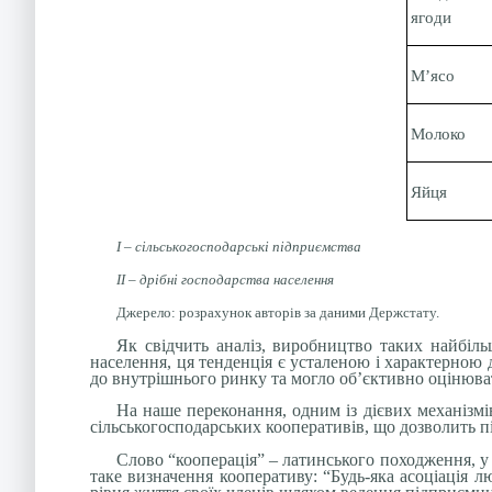
ягоди
М’ясо
Молоко
Яйця
І – сільськогосподарські підприємства
ІІ – дрібні господарства населення
Джерело: розрахунок авторів за даними Держстату.
Як свідчить аналіз, виробництво таких найбіль
населення, ця тенденція є усталеною і характерною д
до внутрішнього ринку та могло об’єктивно оцінюв
На наше переконання, одним із дієвих механізмів
сільськогосподарських кооперативів, що дозволить пі
Слово “кооперація” – латинського походження, у
таке визначення кооперативу: “Будь-яка асоціація 