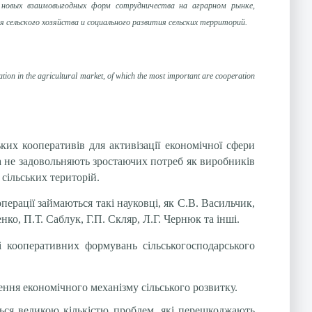
я новых взаимовыгодных форм сотрудничества на аграрном рынке,
сельского хозяйства и социального развития сельских территорий.
ation in the agricultural market, of which the most important are cooperation
их кооперативів для активізації економічної сфери
та не задовольняють зростаючих потреб як виробників
 сільських територій.
ерації займаються такі науковці, як С.В. Васильчик,
о, П.Т. Саблук, Г.П. Скляр, Л.Г. Чернюк та інші.
 кооперативних формувань сільськогосподарського
ння економічного механізму сільського розвитку.
ться великою кількістю проблем, які перешкоджають