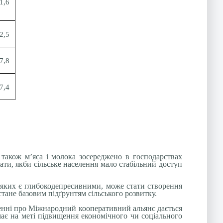
1,6
2,5
7,8
7,4
а також м’яса і молока зосереджено в господарствах
тати, якби сільське населення мало стабільний доступ
 з яких є глибокодепресивними, може стати створення
стане базовим підґрунтям сільського розвитку.
женні про Міжнародний кооперативний альянс дається
має на меті підвищення економічного чи соціального