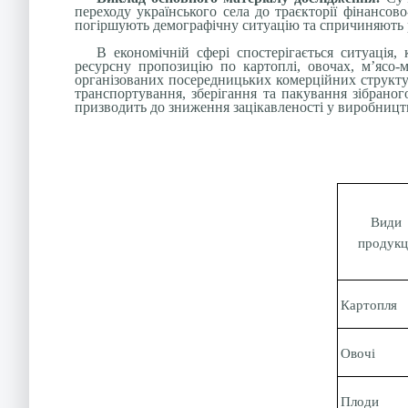
переходу українського села до траєкторії фінансов
погіршують демографічну ситуацію та спричиняють р
В економічній сфері спостерігається ситуація,
ресурсну пропозицію по картоплі, овочах, м’ясо-
організованих посередницьких комерційних структу
транспортування, зберігання та пакування зібраног
призводить до зниження зацікавленості у виробництві
Види
продукц
Картопля
Овочі
Плоди