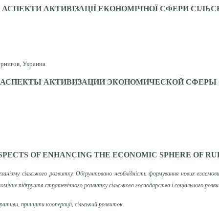
 АСПЕКТИ АКТИВІЗАЦІЇ ЕКОНОМІЧНОЇ СФЕРИ СІЛЬ
ернигов, Украина
АСПЕКТЫ АКТИВИЗАЦИИ ЭКОНОМИЧЕСКОЙ СФЕРЫ 
SPECTS OF ENHANCING THE ECONOMIC SPHERE OF R
ханізму сільського розвитку. Обґрунтовано необхідність формування нових взаємови
номічне підґрунтя стратегічного розвитку сільського господарства і соціального розви
еративи, принципи кооперації, сільський розвиток.