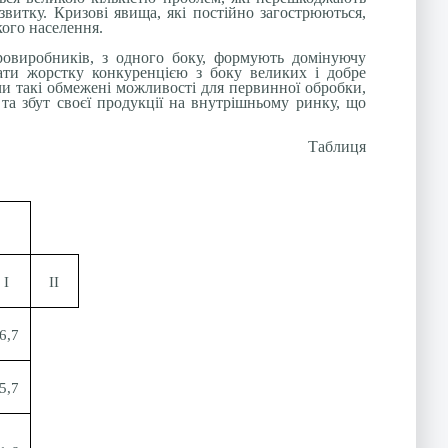
звитку. Кризові явища, які постійно загострюються,
ого населення.
варовиробників, з одного боку, формують домінуючу
мати жорстку конкуренцією з боку великих і добре
и такі обмежені можливості для первинної обробки,
 та збут своєї продукції на внутрішньому ринку, що
Таблиця
І
ІІ
6,7
5,7