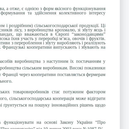
а, а отже, є однією з форм якісного функціонування
 формування та здійснення колективного інтересу
 і роздрібним) сільськогосподарської продукції. Ці
ників лісу, з виробництва крохмалю, зі збуту яєць і
ерландах, що вважаються в Європі “законодавцями”
ока їхня участь у переробці м’яса, овочів і фруктів.
тиви з перероблення і збуту виробляють і реалізують
. Французькі кооперативи випускають і збувають на
асобів виробництва з наступним їх постачанням у
 виробництва сільським виробникам. Високі показники
 у Франції через кооперативи поставляється фермерам
ьного.
рських товаровиробників стає потужним фактором
ого, сільськогосподарська кооперація може відіграти
ові ґрунтується на пошуку інноваційних рішень щодо
та функціонувати на основі Закону України “Про
 “Про кооперацію” від 10 липня 2003 року №1087-IV.