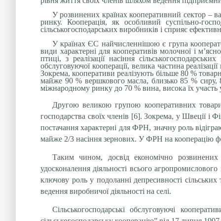
рівня життя своїх членів шляхом ведення підприємниц
У розвинених країнах кооперативний сектор – ва
ринку. Кооперація, як особливий суспільно-госп
сільськогосподарських виробників і сприяє ефективн
У країнах ЄС найчисленнішою є група кооператор
види характерні для кооперативів молочної і м’ясно
птиці, з реалізації насіння сільськогосподарськ
обслуговуючої кооперації, велика частина реалізації
Зокрема, кооперативи реалізують більше 80 % товарн
майже 90 % вершкового масла, близько 85 % сиру, 
міжнародному ринку до 70 % вина, висока їх участь у
Другою великою групою кооперативних товарис
господарства своїх членів [6]. Зокрема, у Швеції і
постачання характерні для ФРН, значну роль відігра
майже 2/3 насіння зернових. У ФРН на кооперацію ф
Таким чином, досвід економічно розвинених 
удосконалення діяльності всього агропромислового к
ключову роль у подоланні депресивності сільських 
ведення виробничої діяльності на селі.
Сільськогосподарські обслуговуючі кооперат
сільськогосподарську кооперацію” від 17 липня 1997