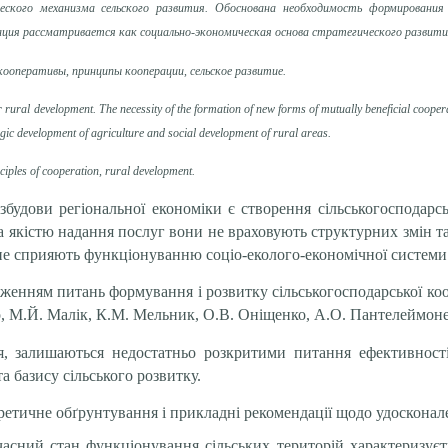
ического механизма сельского развития. Обоснована необходимость формировани
ия рассматривается как социально-экономическая основа стратегического развития 
кооперативы, принципы кооперации, сельское развитие.
 rural development. The necessity of the formation of new forms of mutually beneficial cooper
egic development of agriculture and social development of rural areas.
nciples of cooperation, rural development.
удови регіональної економіки є створення сільськогосподарськ
 та якістю надання послуг вони не враховують структурних змін 
в, не сприяють функціонуванню соціо-еколого-економічної системи
женням питань формування і розвитку сільськогосподарської кооп
 М.Й. Малік, К.М. Мельник, О.В. Оніщенко, А.О. Пантелеймоненк
, залишаються недостатньо розкритими питання ефективності
а базису сільського розвитку.
етичне обґрунтування і прикладні рекомендації щодо удосконале
асний стан функціонування сільських територій характеризує