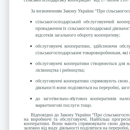
За визначенням Закону України “Про сільськогосп
сільськогосподарський обслуговуючий кооп
провадження їх сільськогосподарської діяльно
відсотків загального обороту кооперативу;
обслуговуючі кооперативи, здійснюючи обслу
сільськогосподарським товаровиробникам, які
обслуговуючі кооперативи створюються для на
лісівництва і рибництва;
обслуговуючі кооперативи спрямовують свою ді
діяльності вони поділяються на переробні, загот
до заготівельно-збутових кооперативів нал
маркетингові послуги тощо.
Відповідно до Закону України “Про сільськогоспо
на виробничі та обслуговуючі. Найбільш прогреси
кооперативи. Вони мають спрямовувати свою діяльн
залежно від виду діяльності поділятися на переробні, 