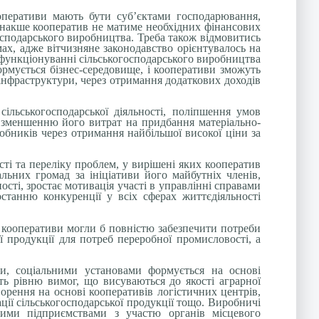
ооперативи мають бути суб’єктами господарювання,
 Інакше кооператив не матиме необхідних фінансових
господарського виробництва. Треба також відмовитись
ах, адже вітчизняне законодавство орієнтувалось на
у функціонуванні сільськогосподарського виробництва
формується бізнес-середовище, і кооперативи зможуть
інфраструктури, через отримання додаткових доходів
сільськогосподарської діяльності, поліпшення умов
и зменшенню його витрат на придбання матеріально-
обників через отримання найбільшої високої ціни за
сті та переліку проблем, у вирішені яких кооператив
ьних громад за ініціативи його майбутніх членів,
ості, зростає мотивація участі в управлінні справами
станню конкуренції у всіх сферах життєдіяльності
і, кооперативи могли б повністю забезпечити потреби
 продукції для потреб переробної промисловості, а
ми, соціальними установами формується на основі
сть рівню вимог, що
висува
ються до якості аграрної
орення на основі кооперативів логістичних центрів,
ції сільськогосподарської продукції тощо. Виробничі
ими підприємствами з участю органів місцевого