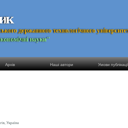
и
к
с
ь
к
о
г
о
д
е
р
ж
а
в
н
о
г
о
т
е
х
н
о
л
о
г
і
ч
н
о
г
о
у
н
і
в
е
р
с
и
т
е
Е
к
о
н
о
м
і
ч
н
і
н
а
у
к
и
"
Архів
Наші автори
Умови публікаці
гів, Україна