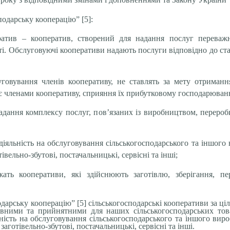
одарську кооперацію” [5]:
ератив – кооператив, створений для надання послуг перева
сті. Обслуговуючі кооперативи надають послуги відповідно до с
говування членів кооперативу, не ставлять за мету отриманн
 є членами кооперативу, сприяння їх прибутковому господарюван
дання комплексу послуг, пов’язаних із виробництвом, перероб
яльність на обслуговування сільськогосподарського та іншого 
івельно-збутові, постачальницькі, сервісні та інші;
ежать кооперативи, які здійснюють заготівлю, зберігання, п
дарську кооперацію” [5] сільськогосподарські кооперативи за ціл
вними та прийнятними для наших сільськогосподарських това
ість на обслуговування сільськогосподарського та іншого виро
заготівельно-збутові, постачальницькі, сервісні та інші.