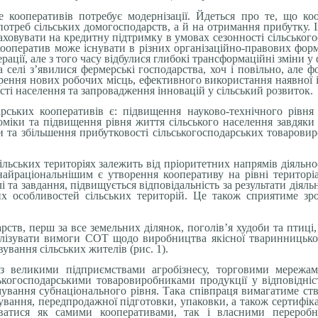
 кооперативів потребує модернізації. Йдеться про те, що к
 потреб сільських домогосподарств, а й на отримання прибутку.
зраховувати на кредитну підтримку в умовах сезонності сільсько
 кооператив може існувати в різних організаційно-правових форм
ації, але з того часу відбулися глибокі трансформаційні зміни 
а селі з’явилися фермерські господарства, хоч і повільно, але 
орення нових робочих місць, ефективного використання наявної 
і населення та запровадження інновацій у сільський розвиток.
рських кооперативів є: підвищення науково-технічного рівня 
оміки та підвищення рівня життя сільського населення завдяк
и та збільшення прибутковості сільськогосподарських товаровир
льських територіях залежить від пріоритетних напрямів діяльно
йраціональнішим є утворення кооперативу на рівні територіал
 та завдання, підвищується відповідальність за результати діяльн
их особливостей сільських територій. Це також сприятиме зро
рств, перш за все земельних ділянок, поголів’я худоби та птиц
алізувати вимоги СОТ щодо виробництва якісної тваринницької
ування сільських жителів (рис. 1).
в з великими підприємствами агробізнесу, торговими мережа
ькогосподарськими товаровиробниками продукції у відповідні
рмування субнаціонального рівня. Така співпраця вимагатиме ств
тування, передпродажної підготовки, упаковки, а також сертифіка
юватися як самими кооперативами, так і власними переробн