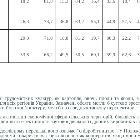
18,2
81,8
15,3
84,2
16,4
83,6
18,4
8
26,3
73,7
36,8
63,2
55,1
44,9
57,5
4
29,0
71,0
18,8
81,2
19,7
80,3
22,2
7
33,8
66,2
49,5
50,5
60,1
39,9
62,6
3
ш трудомістких культур, як картопля, овочі, плоди та ягоди, 
ля всіх регіонів України. Зазначені обсяги могли б суттєво зрос
ати його кон’юнктуру
,
хоча б на середньострокову перспективу.
 активізації економічної сфери сільських територій, більшість
двищити ефективність збутової діяльності дрібних виробників і 
 дослівному перекладі воно означає “співробітництво”. У Поло
людей чи товариств має бути визнана як кооператив, якщо вона 