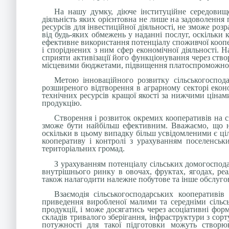
На нашу думку, діюче інституційне середовище
діяльність яких орієнтовна не лише на задоволення
ресурсів для інвестиційної діяльності, не зможе ро
від будь-яких обмежень у наданні послуг, оскільки
ефективне використання потенціалу споживчої коопер
і споріднених з ним сфер економічної діяльності. Н
сприяти активізації його функціонування через ств
місцевими бюджетами, підвищення платоспроможност
Метою інноваційного розвитку сільськогоспода
розширеного відтворення в аграрному секторі екон
технічних ресурсів кращої якості за нижчими цінам
продукцію.
Створення і розвиток окремих кооперативів на сі
зможе бути найбільш ефективним. Вважаємо, що на
оскільки в цьому випадку більш усвідомленими є цілі
кооперативу і контролі з урахуванням поселенськ
територіальних громад.
З урахуванням потенціалу сільських домогоспода
внутрішнього ринку в овочах, фруктах, ягодах, ре
також налагодити належне побутове та інше обслугов
Взаємодія сільськогосподарських кооперативі
приведення виробленої малими та середніми сільс
продукції, і може досягатись через асоціативні фо
складів тривалого зберігання, інфраструктури з сор
потужності для такої підготовки можуть створ