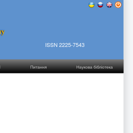
т
у
ISSN 2225-7543
ї
Питання
Наукова бібліотека