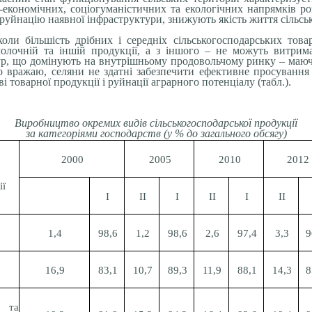
о-економічних, соціогуманістичних та екологічних напрямків ро
уйнацію наявної інфраструктури, знижують якість життя сільськ
 коли більшість дрібних і середніх сільськогосподарських то
молочній та іншій продукції, а з іншого – не можуть витри
р, що домінують на внутрішньому продовольчому ринку – маюч
о вражаю, селяни не здатні забезпечити ефективне просування
 товарної продукції і руйнації аграрного потенціалу
(табл.)
.
Виробництво окремих видів сільськогосподарської продукції
за категоріями господарств
(у % до загального обсягу)
2000
2005
2010
2012
ії
І
ІІ
І
ІІ
І
ІІ
1,4
98,6
1,2
98,6
2,6
97,4
3,3
9
16,9
83,1
10,7
89,3
11,9
88,1
14,3
8
 та