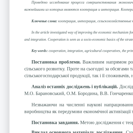
Проведено исследование процесса совершенствования эконом
важнейшими из которых являются кооперация и интеграция. Кооперац
Ключевые слова:
кооперация, интеграция, сельскохозяйственные 
In the article investigated way of improving the economic mechanism for
and integration. Cooperation is seen as a socio-economic basics of the strat
Key words:
cooperation, integration, agricultural cooperatives, the pri
Постановка проблеми.
Важливим напрямом розб
сільського розвитку. Проте на сьогодні за обсягами
сільськогосподарської продукції, так і її споживачі
Аналіз останніх досліджень і публікацій.
Дослід
М.О. Барановський, О.М. Бородина, В.В. Гончаренко,
Незважаючи на численні наукові напрацювання
виробництва як передумови економічної активізації т
Постановка завдання.
Метою дослідження є теор
Виклад основного матеріалу дослідження.
Суч