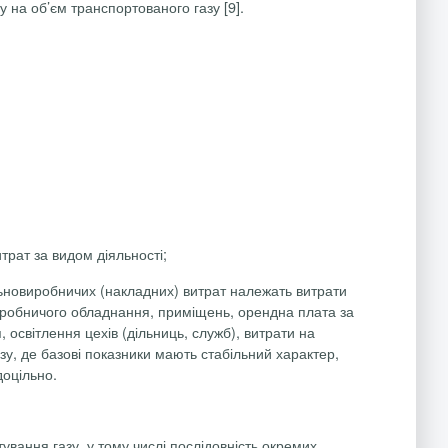
у на об’єм транспортованого газу [9].
:
трат за видом діяльності;
альновиробничих (накладних) витрат належать витрати
виробничого обладнання, приміщень, орендна плата за
 освітлення цехів (дільниць, служб), витрати на
у, де базові показники мають стабільний характер,
доцільно.
ування газу, у тому числі послідовність окремих