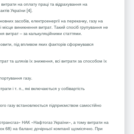
; витрати на оплату праці та відрахування на
ктів України [4].
овних засобів, електроенергії на перекачку, газу на
 місце виникнення витрат. Такий спосіб групування не
ння витрат – за калькуляційними статтями.
тановити, під впливом яких факторів сформувався
рат та шляхів їх зниження, всі витрати за способом їх
портування газу.
ти і т. п., які включаються у собівартість
дного газу встановлюється підприємством самостійно
ртрансгаз
» НАК «Нафтогаз України», а тому витрати на
к 68) на баланс дочірньої компанії щомісячно. При