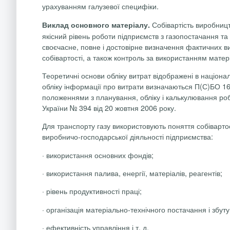
урахуванням галузевої специфіки.
Собівартість виробницт
Виклад основного матеріалу.
якісний рівень роботи підприємств з газопостачання та 
своєчасне, повне і достовірне визначення фактичних в
собівартості, а також контроль за використанням матері
Теоретичні основи обліку витрат відображені в націон
обліку інформації про витрати визначаються П(С)БО 16
положеннями з планування, обліку і калькулювання робі
України № 394 від 20 жовтня 2006 року.
Для транспорту газу використовують поняття собівартос
виробничо-господарської діяльності підприємства:
·
використання основних фондів;
·
використання палива, енергії, матеріалів, реагентів;
·
рівень продуктивності праці;
·
організація матеріально-технічного постачання і збуту
·
ефективність управління і т. д.