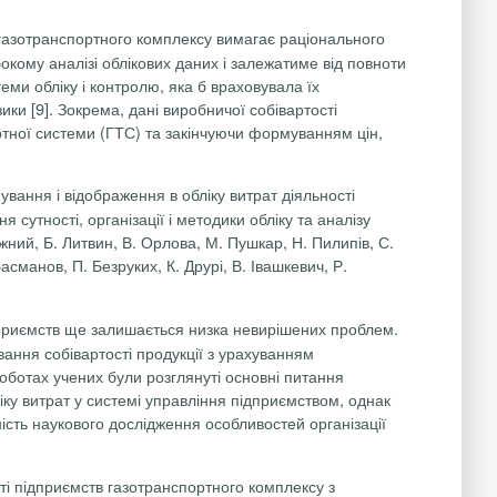
газотранспортного комплексу вимагає раціонального
кому аналізі облікових даних і залежатиме від повноти
еми обліку і контролю, яка б враховувала їх
ики [9]. Зокрема, дані виробничої собівартості
ртної системи (ГТС) та закінчуючи формуванням цін,
вання і відображення в обліку витрат діяльності
я сутності, організації і методики обліку та аналізу
жний, Б. Литвин, В. Орлова, М. Пушкар, Н. Пилипів, С.
Басманов
, П. Безруких, К.
Друрі
, В. Івашкевич,
Р.
ідприємств ще залишається низка невирішених проблем.
вання собівартості продукції з урахуванням
роботах учених були розглянуті основні питання
ліку витрат у системі управління підприємством, однак
ість наукового дослідження особливостей організації
і підприємств газотранспортного комплексу з