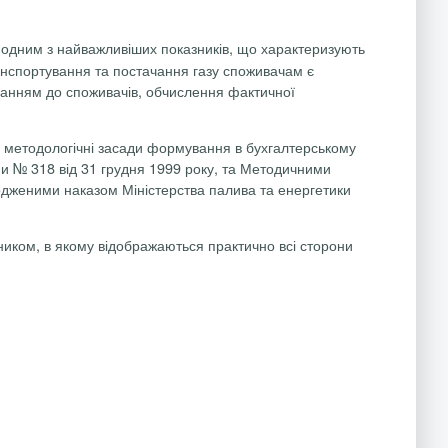
 є одним з найважливіших показників, що характеризують
транспортування та постачання газу споживачам є
уванням до споживачів, обчислення фактичної
, методологічні засади формування в бухгалтерському
ни № 318 від 31 грудня 1999 року, та Методичними
ердженими наказом Міністерства палива та енергетики
зником, в якому відображаються практично всі сторони