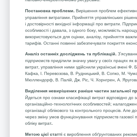
Вирішення проблем ефективно
Постановка проблеми.
управління витратами. Прийняття управлінських рішень
і достовірності вихідної інформації про витрати. Підп
особливості і давала, з одного боку, можливість нарощу
використовуються для оцінки, аналізу, прийняття важл
тарифів. Останні повинні забезпечувати покриття екон
З’ясуванн
Аналіз останніх досліджень та публікацій.
підприємств приділили значну увагу у своїх працях як віт
витрат, управління ними здійснили українські вчені Ф.
Б
Кафка, І.
Перевозова
, В. Рудницький, В.
Сопко
, М.
Чум
Мюлленд
орф, В. Палій, Дж. Ріс, Ч.
Хорнгрен
, А.
Яругов
Виділення невирішених раніше частин загальної 
Йдеться про ознаки класифікації витрат відповідно до з
організаційно-технологічних особливостей; налагодженн
організації облікового та контрольного процесів. Але д
через зміну умов функціонування підприємств газової п
обліку витрат
.
є вироблення обґрунтованих рекомен
Метою цієї статті