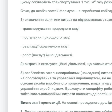
3
цьому собівартість транспортування 1 тис. м
газу розр
Отже, до особливостей формування виробничої собівар
1) визначення величини витрат на підприємствах з газо
·
транспортування природного газу;
·
постачання природного газу;
·
реалізації скрапленого газу;
·
робіт (послуг) іншої діяльності.
2) витрати з експлуатаційної діяльності, що включаютьс
3) особливістю загальновиробничих (накладних) витрат 
на обслуговування та управління виробництвом, які не
основні засоби виробничого призначення, витрати на ут
управління виробництвом. Враховуючи специфіку роботи
тобто загальновиробничі витрати належать до постійних 
На основі проведеного дослідж
Висновки і пропозиції.
1. Для удосконалення внутрішньогосподарського обліку 