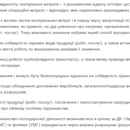
відносять: матеріальні витрати – з урахуванням індексу оптових цін
ремі операційні витрати – відповідно змін нормативно-законодавчих а
 велика частка матеріальних витрат і в першу чергу амортизації осн
ементами, як правило, не дає уявлення про напрями, призначення і
біт, послуг). Тому важливого значення набуває інший спосіб групува
и собівартість окремих видів продукції (робіт, послуг), а також вс
но вести роботу по вишукуванню резервів її зниження.
ниці роботи трубопровідного транспорту), а також вияву природи вит
 посередні.
анням і можуть бути безпосередньо віднесені на собівартість транс
тацію обладнання допоміжних виробництв, загальногосподарські витра
х розрахунків.
тості продукції (робіт, послуг), постачання і транспортування приро
про облікову політику підприємства.
інансово-господарської діяльності визначаються в цілому за ДК «
Ук
Г) та філіями (УМГ) передаються через взаємні розрахунки (рахуно