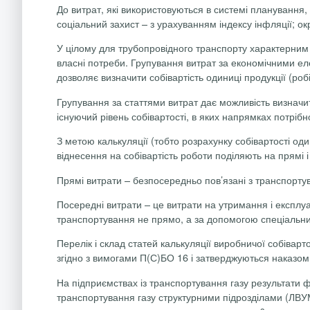
До витрат, які використовуються в системі планування, 
соціальний захист – з урахуванням індексу інфляції; ок
У цілому для трубопровідного транспорту характерним є
власні потреби. Групування витрат за економічними ел
дозволяє визначити собівартість одиниці продукції (ро
Групування за статтями витрат дає можливість визначит
існуючий рівень собівартості, в яких напрямках потріб
З метою калькуляції (тобто розрахунку собівартості оди
віднесення на собівартість роботи поділяють на прямі і
Прямі витрати – безпосередньо пов’язані з транспортув
Посередні витрати – це витрати на утримання і експлуа
транспортування не прямо, а за допомогою спеціальни
Перелік і склад статей калькуляції виробничої собівар
згідно з вимогами П(С)БО 16 і затверджуються наказом 
На підприємствах із транспортування газу результати ф
транспортування газу структурними підрозділами (ЛВУМ