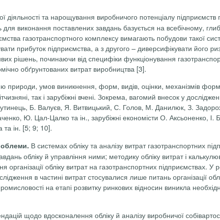
ї діяльності та нарощування виробничого потенціалу підприємств 
 для виконання поставлених завдань базується на всебічному, глибо
риємства газотранспортного комплексу вимагають побудови такої сист
вати прибуток підприємства, а з другого – диверсифікувати його риз
ивих рішень, починаючи від специфіки функціонування газотранспо
омічно обґрунтованих витрат виробництва [3].
ю природи, умов виникнення, форм, видів, оцінки, механізмів форму
чизняні, так і зарубіжні вчені. Зокрема, вагомий внесок у дослідженн
утинець
, Б. Валуєв, Я.
Витвицький
, С.
Голов
, М. Данилюк, З. Задоро
аченко
, Ю.
Цал-Цалко
та ін., зарубіжні економісти О.
Аксьоненко
, І.
а
та ін. [5; 9; 10].
В системах обліку та аналізу витрат газотранспортних п
проблеми.
авдань обліку й управління ними; методику обліку витрат і калькулю
я організації обліку витрат на газотранспортних підприємствах. У 
ослідження в частині витрат стосувалися лише питань організації об
ромисловості на етапі розвитку ринкових відносин виникла необхідн
дацій щодо вдосконалення обліку й аналізу виробничої собівартост