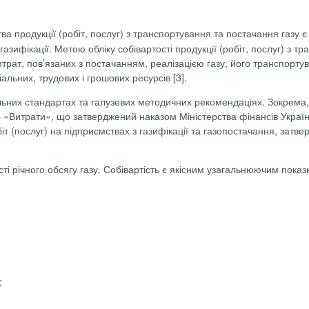
ва продукції (робіт, послуг) з транспортування та постачання газу
газифікації. Метою обліку собівартості продукції (робіт, послуг) з 
итрат, пов’язаних з постачанням, реалізацією газу, його транспорт
альних, трудових і грошових ресурсів [3].
альних стандартах та галузевих методичних рекомендаціях. Зокрема
 «Витрати», що затверджений наказом Міністерства фінансів Украї
т (послуг) на підприємствах з газифікації та газопостачання, затв
ті річного обсягу газу. Собівартість є якісним узагальнюючим пока
;