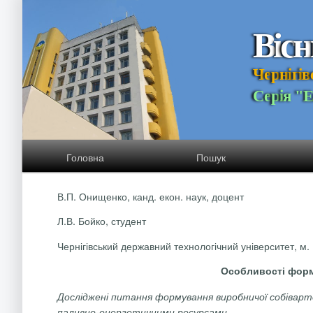
В
і
с
н
Ч
е
р
н
і
г
і
в
С
е
р
і
я
"
Головна
Пошук
В.П.
Онищенко
, канд.
екон
. наук, доцент
Л.В. Бойко
, студент
Чернігівський державний технологічний університет, м. 
Особливості форм
Досліджені питання формування виробничої собіварт
паливно-енергетичними ресурсами.