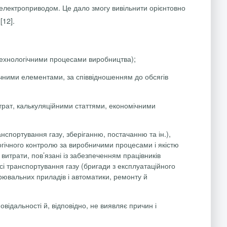
 електроприводом. Це дало змогу вивільнити орієнтовно
[12].
 технологічними процесами виробництва);
мічними елементами, за співвідношенням до обсягів
итрат, калькуляційними статтями, економічними
анспортування газу, зберіганню, постачанню та ін.),
гічного контролю за виробничими процесами і якістю
 витрати, пов’язані із забезпеченням працівників
 транспортування газу (бригади з експлуатаційного
рювальних приладів і автоматики, ремонту й
ідальності й, відповідно, не виявляє причин і