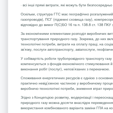
·
всі інші прямі витрати, які можуть бути безпосередньо 
Оскільки, структура ГТС має географічно розгалужений
газопроводів), ПСГ (підземні сховища газу), компресорн
відповідно до вимог П(С)БО 16 та п. 138.8 ст. 138 ПКУ 
За економічними елементами розподіл виробничих витр
транспортування природного газу. Зокрема, до них вкл
технологічні потреби, витрати на оплату праці, на соці
зв’язку, послуги автотранспорту,
авіапослуги
, геофізичн
У собівартість роботи трубопровідного транспорту газу
компенсуються з фондів економічного стимулювання й і
виконання робіт (послуг), непов’язаних з перекачкою.
Споживання енергетичних ресурсів є однією з основних
практично невід’ємною частиною у виробничому процес
виробничо-технологічні потреби, зниження втрат природ
Згідно з Концепцією розвитку, модернізації і переосн
природного газу можна досягти внаслідок переведення г
використання комбінованого варіанта заміни ГПА на ко