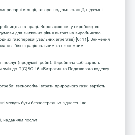
ресорні станції, газорозподільні станції, підземні
 виробництва та праці. Впровадження у виробництво
редумови для зниження рівня витрат на виробництво
одних
газоперекачувальних агрегатів) [6; 11]. Зниження
в’язане з більш раціональним та економним
і послуг (продукції, робіт). Виробнича собівартість
ям змін до П(С)БО 16 «Витрати» та Податкового кодексу
треби; технологічні втрати природного газу; вартість
 які можуть бути безпосередньо віднесені до
ї, наданням послуг;