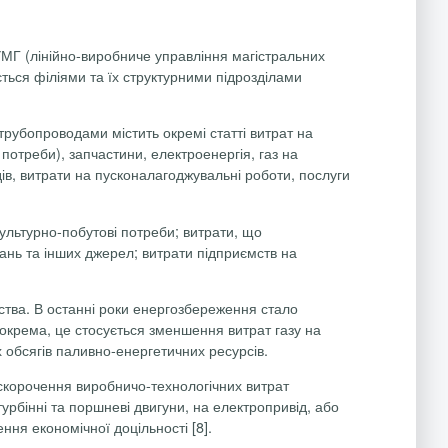
УМГ (лінійно-виробниче управління магістральних
ється філіями та їх структурними підрозділами
рубопроводами містить окремі статті витрат на
отреби), запчастини, електроенергія, газ на
дів, витрати на пусконалагоджувальні роботи, послуги
культурно-побутові потреби; витрати, що
ань та інших джерел; витрати підприємств на
ства. В останні роки енергозбереження стало
крема, це стосується зменшення витрат газу на
 обсягів паливно-енергетичних ресурсів.
 скорочення виробничо-технологічних витрат
урбінні та поршневі двигуни, на
електропривід
, або
ня економічної доцільності [8].