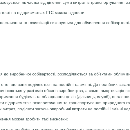
аховується як частка від ділення суми витрат із транспортування газ
тості на підприємствах ГТС можна віднести:
постачання та газифікації виконується для обчислення собівартості
я до виробничої собівартості, розподіляються за об’єктами обліку ви
є те, що вони поділяються на постійні та змінні. До постійних заг
 змінюються у разі змін обсягів виробництва, а саме: амортизація 
римання будівель та обладнання цехів (дільниць, служб), опалення,
 підприємств з газопостачання та транспортування природного газ
витрат, поділяти загальновиробничі витрати на постійні і змінні не
ення можна зробити такі вис­новки:
витрат необхідно враховувати особливості підприємств із транспорт