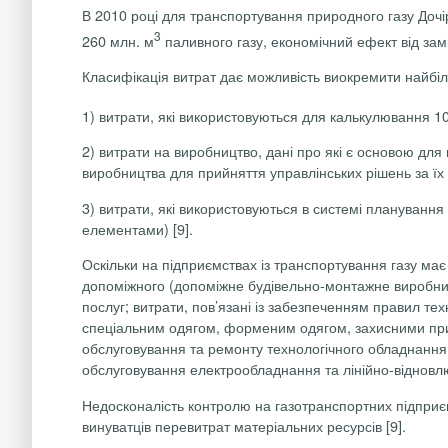
В 2010 році для транспортування природного газу Дочі
3
260 млн. м
паливного газу, економічний ефект від за
Класифікація витрат дає можливість виокремити найбіл
1) витрати, які використовуються для калькулювання 1
2) витрати на виробництво, дані про які є основою для
виробництва для прийняття управлінських рішень за їх
3) витрати, які використовуються в системі плануванн
елементами) [9].
Оскільки на підприємствах із транспортування газу має 
допоміжного (допоміжне будівельно-монтажне виробниц
послуг; витрати, пов’язані із забезпеченням правил техн
спеціальним одягом, форменим одягом, захисними прис
обслуговування та ремонту технологічного обладнання
обслуговування електрообладнання та лінійно-відновл
Недосконалість контролю на газотранспортних підприєм
винуватців перевитрат матеріальних ресурсів [9].