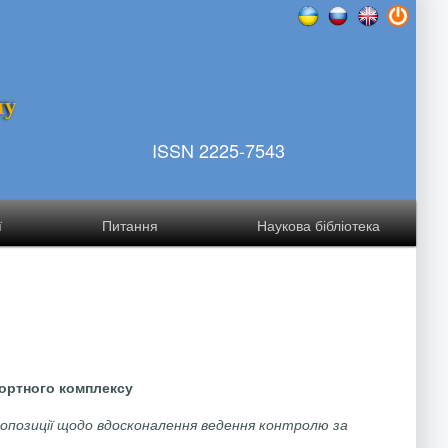
т
у
ISSN 2225-7543
ї
Питання
Наукова бібліотека
ортного комплексу
опозиції щодо вдосконалення ведення контролю за