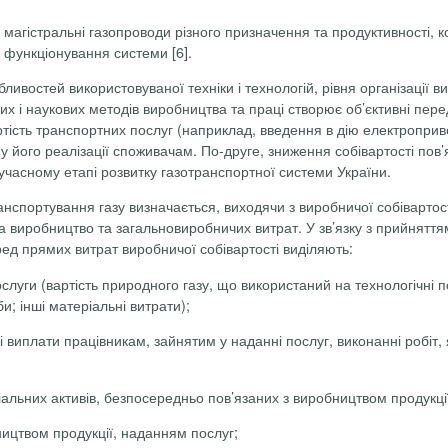
гістральні газопроводи різного призначення та продуктивності, комп
ь функціонування системи [6].
ливостей використовуваної техніки і технологій, рівня організації
лих і наукових методів виробництва та праці створює об’єктивні пе
ртість транспортних послуг (наприклад, введення в дію
електроприв
ну його реалізації споживачам. По-друге, зниження собівартості по
учасному етапі розвитку газотранспортної системи України.
ранспортування газу визначається, виходячи з виробничої собівартост
 на виробництво та загальновиробничих витрат. У зв’язку з прийнятт
ед прямих витрат виробничої собівартості виділяють:
луги (вартість природного газу, що використаний на технологічні по
и; інші матеріальні витрати);
і виплати працівникам, зайнятим у наданні послуг, виконанні робіт,
альних активів, безпосередньо пов’язаних з виробництвом продукці
ництвом продукції, наданням послуг;