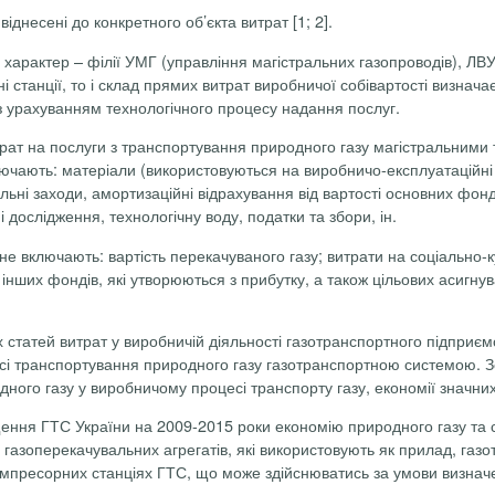
віднесені до конкретного об’єкта витрат [1; 2].
 характер – філії УМГ (управління магістральних газопроводів), ЛВ
і станції, то і склад прямих витрат виробничої собівартості визнача
з
урахуванням
технологічного процесу надання послуг.
ат на послуги з транспортування природного газу магістральними т
ючають: матеріали (використовуються на виробничо-експлуатаційні п
альні заходи, амортизаційні відрахування від вартості основних фон
і дослідження, технологічну воду, податки та збори, ін.
 не включають: вартість
перекачуваного
газу; витрати на соціально-
нших фондів, які утворюються з прибутку, а також цільових асигнув
 статей витрат у виробничій діяльності газотранспортного підприєм
і транспортування природного газу газотранспортною системою. Зо
ного газу у виробничому процесі транспорту газу, економії значних
ащення ГТС України на 2009-2015 роки економію природного газу та
азоперекачувальних агрегатів, які використовують як прилад, газот
мпресорних станціях ГТС, що може здійснюватись за умови визначен