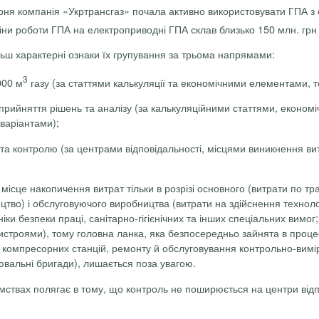
рня компанія «
Укртрансгаз
» почала активно використовувати ГПА з
міни роботи ГПА на
електроприводні
ГПА склав близько 150 млн.
грн
ьш характерні ознаки їх групування за трьома напрямами:
3
000 м
газу (за статтями калькуляції та економічними елементами,
 прийняття рішень та аналізу (за калькуляційними статтями, еконо
 варіантами);
я та контролю (за центрами відповідальності, місцями виникнення в
місце накопичення витрат тільки в розрізі основного (витрати по тр
тво) і обслуговуючого виробництва (витрати на здійснення техноло
іки безпеки праці, санітарно-гігієнічних та інших спеціальних вимог;
троями), тому головна ланка, яка безпосередньо зайнята в процесі
 компресорних станцій, ремонту й обслуговування контрольно-вимі
ювальні бригади), лишається поза увагою.
ствах полягає в тому, що контроль не поширюється на центри відпов