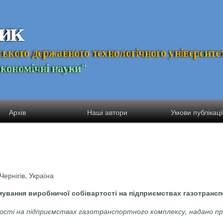
и
к
с
ь
к
о
г
о
д
е
р
ж
а
в
н
о
г
о
т
е
х
н
о
л
о
г
і
ч
н
о
г
о
у
н
і
в
е
р
с
и
т
е
Е
к
о
н
о
м
і
ч
н
і
н
а
у
к
и
"
Архів
Наші автори
Умови публікаці
Чернігів, Україна
ування виробничої собівартості на підприємствах газотрансп
ості на підприємствах газотранспортного комплексу, надано пр