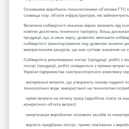
Основними виробничо-технологічними об’єктами ГТС є ма
сховища газу, об’єкти інфраструктури, які забезпечуют
Величина собівартості значною мірою залежить від особ
новітніх досягнень технічного прогресу, більш доскона
продукції, що, в свою чергу, дозволяє зменшити собіва
собівартості транспортування газу дозволяє знизити ці
використанням ресурсів, що має суттєве значення на с
Собівартість реалізованих послуг (продукції, робіт) з т
послуг (продукції, робіт) складається з прямих витрат
України підприємства газотранспортного комплексу сер
·
матеріальні витрати, що утворюють основу наданої пос
технологічної води, використаної на технологічні потреб
·
прямі витрати на оплату праці (заробітна плата та інш
конкретного об’єкта витрат);
·
амортизація виробничих основних засобів та нематері
·
вартість придбаних послуг, прямо пов’язаних з вироб