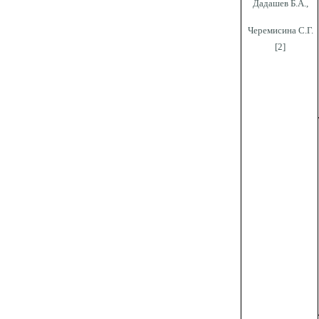
Дадашев Б.А.,
Черемисина С.Г.
[2]