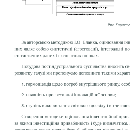
Рис. Характе
За авторською методикою І.О. Бланка, оцінювання ін
них являє собою синтетичні (агреговані), інтегральні 
статистичних даних і експертних оцінках.
Побудова постіндустріального суспільства вносить св
розвитку галузі ми пропонуємо доповнити такими харак
гармонізація щодо потреб внутрішнього ринку, осо
наявність прогресивної інноваційної основи;
ступінь використання світового досвіду і вітчизнян
Створення методики оцінювання інвестиційної приваб
за якими інвестиційна привабливість і буде визначатися
допомогою якого можна було б об’єднати різнорідні за