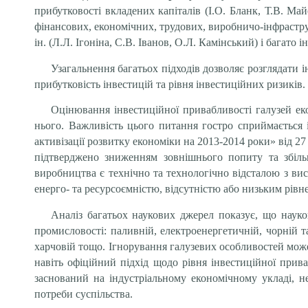
прибутковості вкладених капіталів (І.О. Бланк, Т.В. М
фінансових, економічних, трудових, виробничо-інфрастру
ін. (Л.Л. Ігоніна, С.В. Іванов, О.Л. Камінський) і багат
Узагальнення багатьох підходів дозволяє розглядати 
прибутковість інвестицій та рівня інвестиційних ризиків.
Оцінювання інвестиційної привабливості галузей ек
нього. Важливість цього питання гостро сприймається 
активізації розвитку економіки на 2013-2014 роки»
від 27
підтверджено зниженням зовнішнього попиту та збіл
виробництва є технічно та технологічно відсталою з в
енерго- та ресурсоємністю, відсутністю або низьким рів
Аналіз багатьох наукових джерел показує, що науко
промисловості: паливній, електроенергетичній, чорній та
харчовій тощо. Ігнорування галузевих особливостей мож
навіть офіційний підхід щодо рівня інвестиційної прив
заснований на індустріальному економічному укладі, н
потреби суспільства.