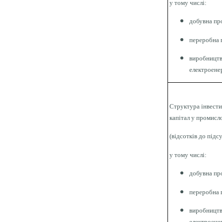
у тому числі:
добувна пр
переробна 
виробництв
електроенер
Структура інвести
капітал у промисл
(відсотків до підс
у тому числі:
добувна пр
переробна 
виробництв
електроенер