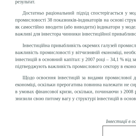
результат.
Достатньо раціональний підхід спостерігається у мо
промисловості 38 показників-індикаторів на основі стру
як самостійно вводити (або виводити) індикатори у модел
важливі для інвестора чинники інвестиційної привабливос
Інвестиційна привабливість окремих галузей промислов
важливість промисловості у вітчизняній економіці, необ
інвестицій в основний капітал: у 2007 році – 34,1 % від заг
підтверджують важливість промислового сектору в економ
Щодо освоєння інвестицій за видами промислової ді
економіці, оскільки прерогатива повинна належати не с
в умовах фінансової кризи, оскільки, починаючи з 2008 
знизили свою питому вагу у структурі інвестицій в основн
Інвестиції в о