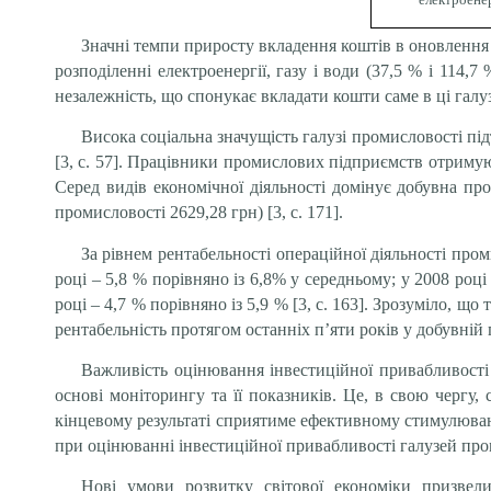
Значні темпи приросту вкладення коштів в оновлення 
розподіленні електроенергії, газу і води (37,5 % і 114
незалежність, що спонукає вкладати кошти саме в ці галуз
Висока соціальна значущість галузі промисловості під
[3, с. 57]. Працівники промислових підприємств отримую
Серед видів економічної діяльності домінує добувна про
промисловості 2629,28 грн) [3, с. 171].
За рівнем рентабельності операційної діяльності про
році – 5,8 % порівняно із 6,8% у середньому; у 2008 році 
році – 4,7 % порівняно із 5,9 % [3, с. 163]. Зрозуміло,
рентабельність протягом останніх п’яти років у добувній
Важливість оцінювання інвестиційної привабливості 
основі моніторингу та її показників. Це, в свою чергу
кінцевому результаті сприятиме ефективному стимулюван
при оцінюванні інвестиційної привабливості галузей пром
Нові умови розвитку світової економіки призве