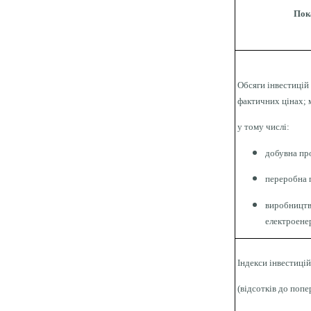
Пок
Обсяги інвестицій
фактичних цінах; м
у тому числі:
добувна пр
переробна 
виробництв
електроенер
Індекси інвестиці
(відсотків до попе