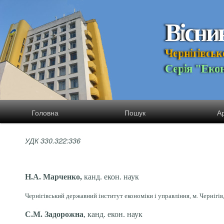
В
і
с
н
и
Ч
е
р
н
і
г
і
в
с
ь
к
С
е
р
і
я
"
Е
к
о
Головна
Пошук
Ар
УДК 330.322:336
Н.А. Марченко,
канд. екон. наук
Чернігівський державний інститут економіки і управління, м. Чернігів
С.М
.
Задорожна
, канд. екон. наук