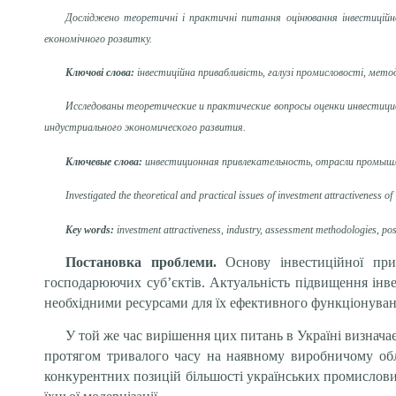
Досліджено теоретичні і практичні питання оцінювання інвестиційної
економічного розвитку.
Ключові слова:
інвестиційна привабливість, галузі промисловості, мет
Исследованы теоретические и
практические вопросы
оценки
инвестици
индустриального
экономического развития.
Ключевые
слова:
инвестиционная привлекательность
,
отрасли промыш
Investigated
the theoretical and practical
issues of investment
attractiveness
of
Key words
:
investment attractiveness,
industry,
assessment methodologies
, po
Постановка проблеми.
Основу інвестиційної прива
господарюючих суб’єктів. Актуальність підвищення інве
необхідними ресурсами для їх ефективного функціонуван
У той же час вирішення цих питань в Україні визнач
протягом тривалого часу на наявному виробничому обла
конкурентних позицій більшості українських промислови