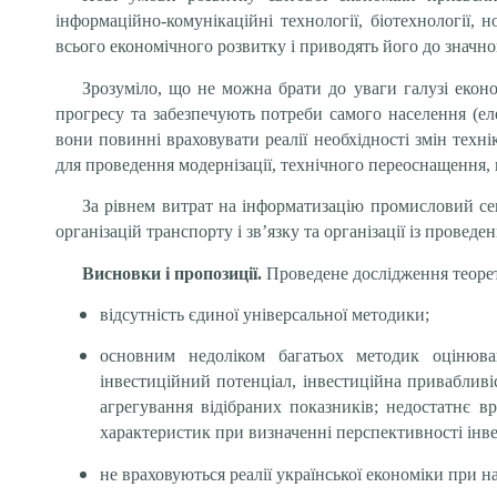
інформаційно-комунікаційні технології, біотехнології, 
всього економічного розвитку і приводять його до значно
Зрозуміло, що не можна брати до уваги галузі еконо
прогресу та забезпечують потреби самого населення (еле
вони повинні враховувати реалії необхідності змін тех
для проведення модернізації, технічного переоснащення,
За рівнем витрат на інформатизацію промисловий секто
організацій транспорту і зв’язку та організації із про
Висновки і пропозиції.
Проведене дослідження теорет
відсутність єдиної універсальної методики;
основним недоліком багатьох методик оцінюван
інвестиційний потенціал, інвестиційна привабливі
агрегування відібраних показників; недостатнє в
характеристик при визначенні перспективності інве
не враховуються реалії української економіки при н