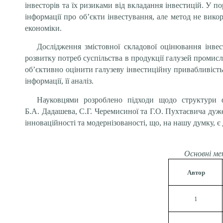
інвесторів та їх ризиками від вкладання інвестицій. У 
інформації про об’єкти інвестування, але метод не вико
економіки.
Дослідження змістовної складової оцінювання інвес
розвитку потреб суспільства в продукції галузей промис
об’єктивно оцінити галузеву інвестиційну привабливість
інформації, її аналіз.
Науковцями розроблено підходи щодо структури фа
Б.А. Дадашева, С.Г. Черемисиної та Г.О. Пухтаєвича дуже 
інноваційності та модернізованості, що, на нашу думку, 
Основні ме
Автор
1