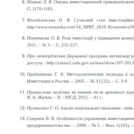
Минько Л. В.
Оценка инвестиционной привлекательнос
С. 1176-1183.
Михайловська О. В.
Сучасний стан інвестиційно
http://www.rusnauka.com/14_NPRT_2010 /Economics/6
Покатаєва О. В.
Роль інвестицій у підвищенні конкур
2011. – № 3. – C. 232-237.
Про затвердження
Державної програми активізації 
доступу : http://zakon2.rada.gov.ua/laws/show/187-2013
Прибыткова
Г. К.
Методологические подходы к оц
Инвестиции в России. – 2005. – № 3 (122). – С. 3-9.
Промислова
політика як чинник після кризового відно
Я. А. Жаліла. – К. : НІСД, 2012. – 41 с.
Пухтаєвич Г. О.
Аналіз національної економіки : навч.-
Смирнов В. В.
Особенности управления инвестицион
предпринимательство.
– 2008. – № 2. – Вып. 1(105). –