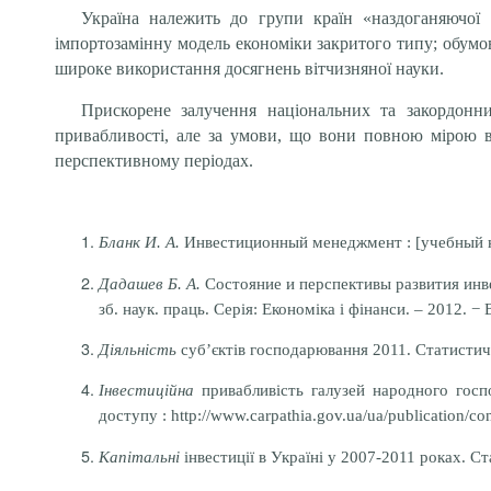
Україна належить до групи країн «наздоганяючої і
імпортозамінну модель економіки закритого типу; обумо
широке використання досягнень вітчизняної науки.
Прискорене залучення національних та закордонни
привабливості, але за умови, що вони повною мірою в
перспективному періодах.
Бланк И. А.
Инвестиционный менеджмент : [учебный курс]
Дадашев Б. А.
Состояние и перспективы развития инве
зб. наук. праць. Серія: Економіка і фінанси. – 2012. − 
Діяльність
суб’єктів господарювання 2011. Статистични
Інвестиційна
привабливість галузей народного госп
доступу : http://www.carpathia.gov.ua/ua/publication/co
Капітальні
інвестиції в Україні у 2007-2011 роках. Ст