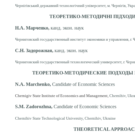
Чернігівський державний технологічний університет, м. Чернігів, Укр
ТЕОРЕТИКО-МЕТОДИЧНІ ПІДХОДИ
Н.А. Марченко,
канд. экон. наук
Черниговский государственный институт экономики и управления, г. 
С.Н. Задорожная
,
канд. экон. наук
Черниговский государственный технологический университет, г. Черн
ТЕОРЕТИКО-МЕТОДИЧЕСКИЕ
ПОДХОДЫ 
N.
A.
Marchenko
,
Candidate of Economic Sciences
Chernigiv State Institute of Economics and Management,
Chernihiv, Ukr
S.М.
Zadorozhna,
Candidate of Economic Sciences
Chernihiv State Technological University, Chernihiv, Ukraine
THEORETICAL
APPROAC