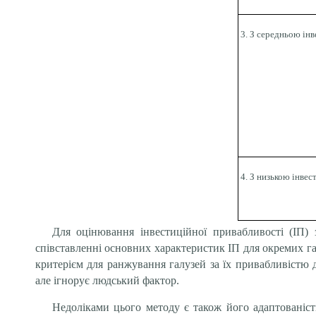
3. З середньою ін
4. З низькою інве
Для оцінювання
інвестиційної привабливості (ІП)
співставленні основних характеристик ІП для окремих га
критерієм для ранжування галузей за їх привабливістю 
але ігнорує людський фактор.
Недоліками цього методу є також його адаптованіст