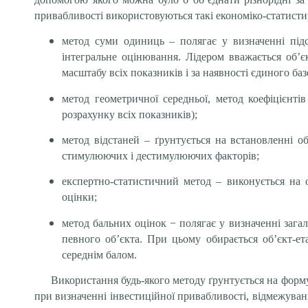
привабливості використовуються такі економіко-статисти
метод суми одиниць – полягає у визначенні підс
інтегральне оцінювання. Лідером вважається об’
масштабу всіх показників і за наявності єдиного ба
метод геометричної середньої, метод коефіцієнті
розрахунку всіх показників);
метод відстаней – ґрунтується на встановленні об
стимулюючих і дестимулюючих факторів;
експертно-статистичний метод – виконується на о
оцінки;
метод бальних оцінок − полягає у визначенні загал
певного об’єкта. При цьому обирається об’єкт-е
середнім балом.
Використання будь-якого методу ґрунтується на форму
при визначенні інвестиційної привабливості, відмежува