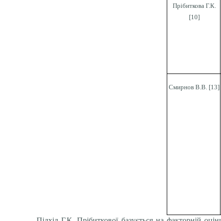
Прібиткова
Г.К.
[10]
Смирнов В.В. [13]
Підхід
Г.К.
Прібиткової
базується на факторній оцін