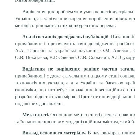
їхньої модернізації.
Вирішення цих проблем як в умовах постіндустріальног
Україною
,
актуалізує прискорення розроблення нових ме
методів оцінювання їхніх конкурентних переваг.
Аналіз останніх досліджень і публікацій
. Питанню ін
привабливості присвячують свої дослідження російськ
А.А. Тарєлкін та українські науковці: О.М. Алимов, О
О.В. Покатаєва, В.Г. Савенко, О.В. Собкевич, А.І. Сухор
Виділення не вирішених раніше частин загал
привабливості є дуже актуальним на цьому етапі соціаль
технологічних укладів, а для України та багатьох кр
економіки, що потребує виважених інвестиційних пото
розроблені достатньою мірою. Проте питання доцільності 
подальших досліджень.
Мета статті.
Основною метою статті є генеза наявни
та їх наповнення новим модернізаційним змістом, який ба
Виклад основного матеріалу.
В науково-практичному 