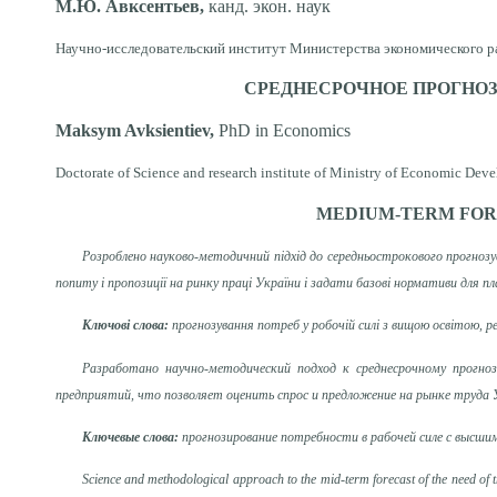
М.Ю. Авксентьев,
канд. экон. наук
Научно-исследовательский институт Министерства экономического раз
СРЕДНЕСРОЧНОЕ ПРОГНОЗ
Maksym Avksientiev,
PhD in Economics
Doctorate of Science and research institute of Ministry of Economic Dev
MEDIUM-TERM FOR
Розроблено науково-методичний підхід до середньострокового прогнозув
попиту і пропозиції на ринку праці України і задати базові нормативи для 
Ключові слова:
прогнозування потреб у робочій силі з вищою освітою, р
Разработано научно-методический подход к среднесрочному прогно
предприятий, что позволяет оценить спрос и предложение на рынке труда 
Ключевые слова:
прогнозирование потребности в рабочей силе с высшим
Science and methodological approach to the mid-term forecast of the need of 