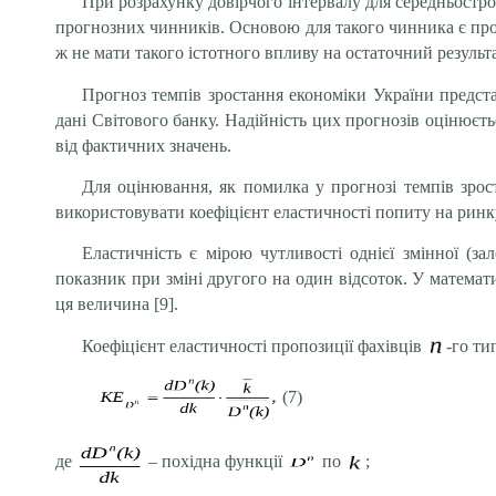
При розрахунку довірчого інтервалу для середньостро
прогнозних чинників. Основою для такого чинника є про
ж не мати такого істотного впливу на остаточний результа
Прогноз темпів зростання економіки України предст
дані Світового банку. Надійність цих прогнозів оцінюєт
від фактичних значень.
Для оцінювання, як помилка у прогнозі темпів зрос
використовувати коефіцієнт еластичності попиту на ринк
Еластичність є мірою чутливості однієї змінної (з
показник при зміні другого на один відсоток. У математ
ця величина [9].
Коефіцієнт еластичності пропозиції фахівців
-го ти
(7)
де
– похідна функції
по
;