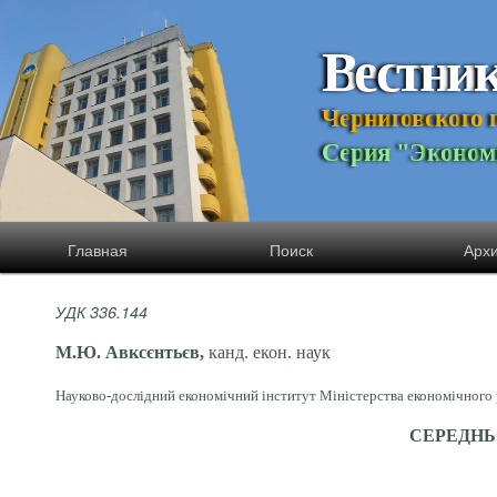
В
е
с
т
н
и
Ч
е
р
н
и
г
о
в
с
к
о
г
о
С
е
р
и
я
"
Э
к
о
н
о
м
Главная
Поиск
Арх
УДК 336.144
М.Ю. Авксєнтьєв,
канд. екон. наук
Науково-дослідний економічний інститут Міністерства економічного ро
СЕРЕДНЬ