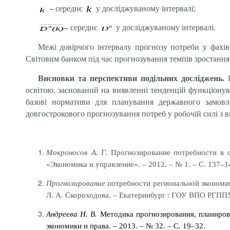
–
середнє
у досліджуваному інтервалі;
–
середнє
у досліджуваному інтервалі.
Межі довірчого інтервалу прогнозу потреби у фахі
Світовим банком під час прогнозування темпів зростання
Висновки та перспективи подільних досліджень.
освітою, заснований на виявленні тенденцій функціонув
базові нормативи для планування державного замов
довгострокового прогнозування потреб у робочій силі з 
Мокроносов А. Г.
Прогнозирование потребности в с
«
Э
кономика и управление». – 2012. – № 1. – С. 137–1
Прогнозирование
потребности региональной экономик
Л. А. Скороходова. – Екатеринбург : ГОУ ВПО РГППУ,
Андреева Н. В.
Методика прогнозирования, планирова
экономики и права. – 2013. – № 32. – С.
19–32.