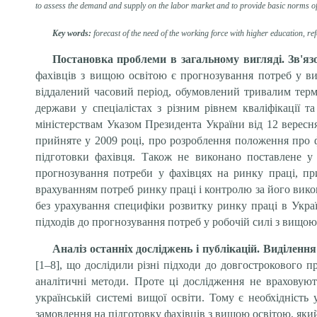
to assess the demand and supply on the labor market and to provide basic norms of 
Key words:
forecast of the need of the working force with higher education, r
Постановка проблеми в загальному вигляді. Зв'я
фахівців з вищою освітою є прогнозування потреб у ви
віддалений часовий період, обумовлений тривалим терм
держави у спеціалістах з різним рівнем кваліфікації 
міністерствам Указом Президента України від 12 верес
прийняте у 2009 році, про розроблення положення про 
підготовки фахівця. Також не виконано поставлене 
прогнозування потреби у фахівцях на ринку праці, пр
врахуванням потреб ринку праці і контролю за його вик
без урахування специфіки розвитку ринку праці в Укра
підходів до прогнозування потреб у робочій силі з вищою
Аналіз останніх досліджень і публікацій.
Виділення
[1–8], що дослідили різні підходи до довгострокового 
аналітичні методи. Проте ці дослідження не враховуют
українській системі вищої освіти. Тому є необхідніст
замовлення на підготовку фахівців з вищою освітою, яки