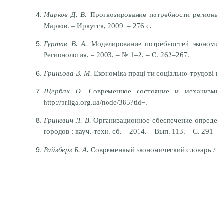
Марков Д. В.
Прогнозирование потребности региона 
Марков. – Иркутск, 2009. – 276 с.
Гуртов В. А.
Моделирование потребностей экономик
Регионология. – 2003. – № 1–2. – С. 262–267.
Гриньова В. М.
Економіка праці ти соціально-трудові в
Щербак О.
Современное состояние и механизмы
http://prliga.org.ua/node/385?tid=.
Гриневич Л. В.
Организационное обеспечение определ
городов : науч.-техн. сб. – 2014. – Вып. 113. – С. 291
Райзберг Б. А.
Современный экономический словарь / Б.