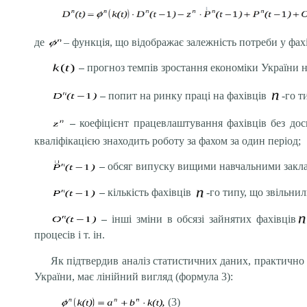
де
– функція, що відображає залежність потреби у фа
–
прогноз темпів зростання економіки України н
–
попит на ринку праці на фахівців
-го т
–
коефіцієнт працевлаштування фахівців без дос
кваліфікацією знаходить роботу за фахом за один період;
–
обсяг випуску вищими навчальними закл
–
кількість фахівців
-го типу, що звільнил
–
інші зміни в обсязі зайнятих фахівців
процесів і т. ін.
Як підтвердив аналіз статистичних даних, практично 
України, має лінійний вигляд (формула 3):
(3)