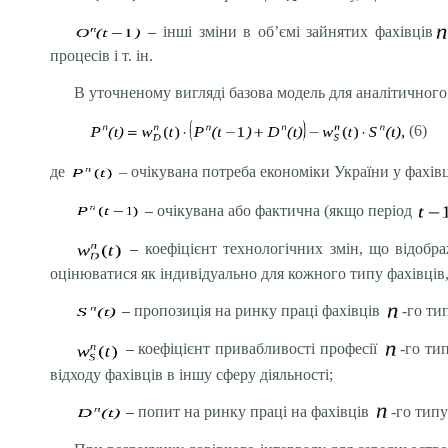
–
інші зміни в об’ємі зайнятих фахівців
процесів і т. ін.
В уточненому вигляді базова модель для аналітичного
(6)
де
– очікувана потреба економіки України у фахів
–
очікувана або фактична (якщо період
–
коефіцієнт технологічних змін, що відобр
оцінюватися як індивідуально для кожного типу фахівців,
–
пропозиція на ринку праці фахівців
-го ти
–
коефіцієнт привабливості професії
-го ти
відходу фахівців в іншу сферу діяльності;
–
попит на ринку праці на фахівців
-го типу