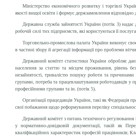
Міністерство економічного розвитку і торгівлі Укра
якості вищої освіти і формує держзамовлення відповідно 
Державна служба зайнятості України (потік 3) надає д
робочій силі тих підприємств, які користуються її послуга
Торговельно-промислова палата України виконує своє 
в частині збору й агрегації інформації про проблеми вітч
Державний комітет статистики України обробляє дані 
населення за статтю та місцем проживання, рівень бе
незайнятості, тривалістю пошуку роботи та причинами н
групами, потреба та працевлаштування роботодавців у пр
професійними групами та ін. (потік 5).
Організації працедавців України, такі як Федерація п
свої побажання щодо реформування переліку спеціальносте
Державний комітет з питань технічного регулювання і
у нормативно-довідковій документації, такій як Пер
кваліфікаційних характеристик професій працівників; Кла