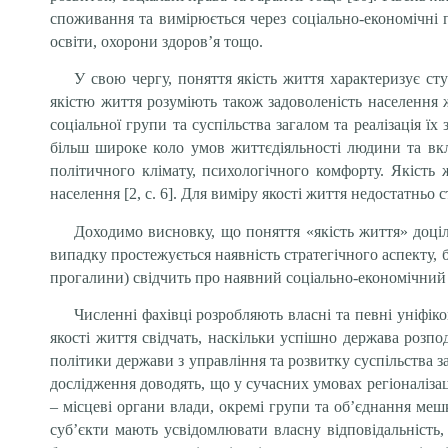
споживання та вимірюється через соціально-економічні
освіти, охорони здоров’я тощо.
У свою чергу, поняття якість життя характеризує ст
якістю життя розуміють також задоволеність населення ж
соціальної групи та суспільства загалом та реалізація їх
більш широке коло умов життєдіяльності людини та вклю
політичного клімату, психологічного комфорту. Якість
населення [2, с. 6]. Для виміру якості життя недостатньо
Доходимо висновку, що поняття «якість життя» доці
випадку простежується наявність стратегічного аспекту,
прогалини) свідчить про наявний соціально-економічний р
Численні фахівці розробляють власні та певні уніфіко
якості життя свідчать, наскільки успішно держава розп
політики держави з управління та розвитку суспільства з
дослідження доводять, що у сучасних умовах регіоналізац
– місцеві органи влади, окремі групи та об’єднання меш
суб’єкти мають усвідомлювати власну відповідальність,