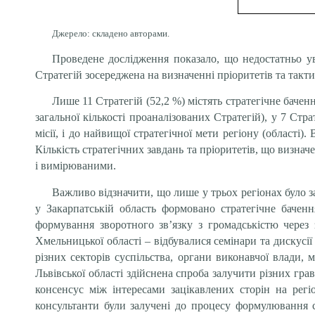
Джерело: складено авторами.
Проведене дослідження показало, що недостатньо ув
Стратегій зосереджена на визначенні пріоритетів та такти
Лише 11 Стратегій (52,2 %) містять стратегічне бачен
загальної кількості проаналізованих Стратегій), у 7 Стр
місії, і до найвищої стратегічної мети регіону (області). 
Кількість стратегічних завдань та пріоритетів, що визнач
і вимірюваними.
Важливо відзначити, що лише у трьох регіонах було з
у Закарпатській область формовано стратегічне баченн
формування зворотного зв’язку з громадськістю через 
Хмельницької області – відбувалися семінари та дискусі
різних секторів суспільства, органи виконавчої влади, 
Львівської області здійснена спроба залучити різних гра
консенсус між інтересами зацікавлених сторін на регіо
консультанти були залучені до процесу формулювання с