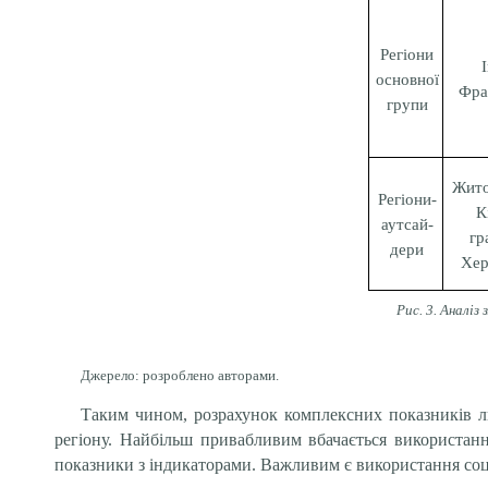
Регіони
основної
Фра
групи
Жито
Регіони-
К
аутсай-
гр
дери
Хер
Рис. 3. Аналіз
Джерело: розроблено авторами.
Таким чином, розрахунок комплексних показників л
регіону. Найбільш привабливим вбачається використанн
показники з індикаторами. Важливим є використання соці