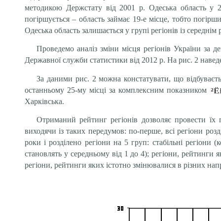
методикою Держстату від 2001 р. Одеська область у 20
погіршується – область займає 19-е місце, тобто погірш
Одеська область залишається у групі регіонів із середнім
Проведемо аналіз зміни місця регіонів України за д
Державної служби статистики від 2012 р. На рис. 2 наве
За даними рис. 2 можна констатувати, що відбуваєтьс
останньому 25-му місці за комплексним показником
Харківська.
Отриманий рейтинг регіонів дозволяє провести їх 
виходячи із таких передумов: по-перше, всі регіони розд
роки і розділено регіони на 5 груп: стабільні регіони 
становлять у середньому від 1 до 4); регіони, рейтинги 
регіони, рейтинги яких істотно змінювалися в різних нап