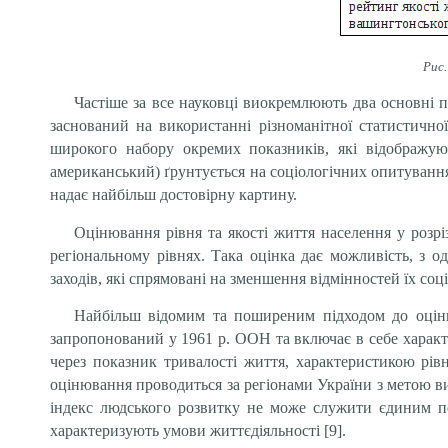
Рис.
Частіше за все науковці виокремлюють два основні п
заснований на використанні різноманітної статистично
широкого набору окремих показників, які відображуют
американський) ґрунтується на соціологічних опитування
надає найбільш достовірну картину.
Оцінювання рівня та якості життя населення у розрі
регіональному рівнях. Така оцінка дає можливість, з о
заходів, які спрямовані на зменшення відмінностей їх соц
Найбільш відомим та поширеним підходом до оцінки
запропонований у 1961 р. ООН та включає в себе характ
через показник тривалості життя, характеристикою рівн
оцінювання проводиться за регіонами України з метою 
індекс людського розвитку не може служити єдиним пока
характеризують умови життєдіяльності [9].