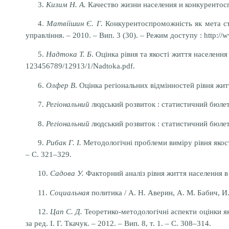
3.
Кизим Н. А.
Качество жизни населения и конкурентоспо
4.
Матвіїшин Є. Г.
Конкурентоспроможність як мета стр
управління. – 2010. – Вип. 3 (30). – Режим доступу : http:/
5.
Надтока Т. Б
. Оцінка рівня та якості життя населення
123456789/12913/1/Nadtoka.pdf.
6.
Олфер В
. Оцінка регіональних відмінностей рівня житт
7.
Регіональний
людський розвиток : статистичний бюлете
8.
Регіональний
людський розвиток : статистичний бюлете
9.
Рибак Г. І.
Методологічні проблеми виміру рівня якості
– С. 321–329.
10.
Садова У.
Факторний аналіз рівня життя населення в р
11.
Социальная
политика / А. Н. Аверин, А. М. Бабич, И. 
12.
Цап С. Д.
Теоретико-методологічні аспекти оцінки яко
за ред. І. Г. Ткачук. – 2012. – Вип. 8, т. 1. – С. 308–314.