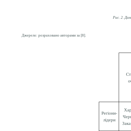
Рис. 2. Ди
Джерело: розраховано авторами за [8].
Ст
о
Хар
Регіони-
Черн
лідери
Зака