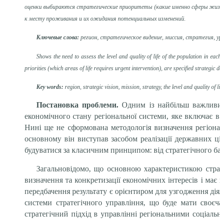
оценки выбираются стратегические приоритеты (какие именно сферы жизн
к месту проживания и их ожидания потенциальных изменений.
Ключевые слова:
регион, стратегическое видение, миссия, стратегия, у
Shows
the need to assess
the level and quality
of life
of the population
in eac
priorities
(
which areas
of life
requires urgent
intervention)
,
are specified
strategic 
Key words
:
region, strategic vision,
mission, strategy
, the level
and quality of li
Постановка проблеми.
Одним із найбільш важливих
економічного стану регіональної системи, яке включає в
Нині ще не сформована методологія визначення регіонал
основному він виступав засобом реалізації державних ц
будуватися за класичним принципом: від стратегічного баче
Загальновідомо, що основною характеристикою страт
визначення та конкретизації економічних інтересів і ма
передбачення результату є орієнтиром для узгодження ді
системи стратегічного управління, що буде мати своє
стратегічний підхід в управлінні регіональними соціал