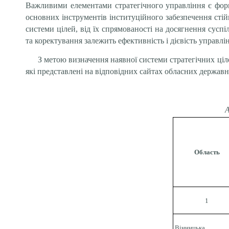
Важливими елементами стратегічного управління є форму
основних інструментів інституційного забезпечення стійк
системи цілей, від їх спрямованості на досягнення суспі
та коректування залежить ефективність і дієвість управ
З метою визначення наявної системи стратегічних ціл
які представлені на відповідних сайтах обласних державн
А
Область
1
Вінницька