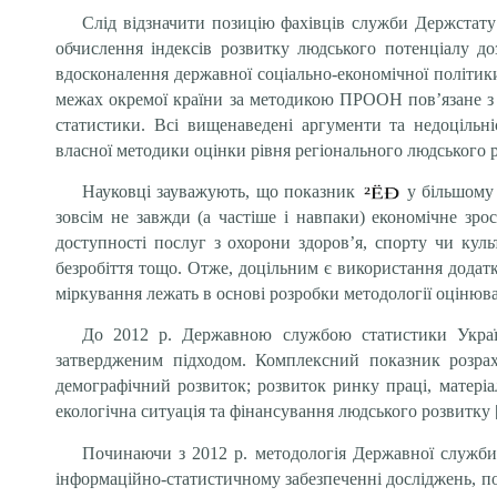
Слід відзначити позицію фахівців служби Держстат
обчислення індексів розвитку людського потенціалу д
вдосконалення державної соціально-економічної політик
межах окремої країни за методикою ПРООН пов’язане з
статистики. Всі вищенаведені аргументи та недоціль
власної методики оцінки рівня регіонального людського р
Науковці зауважують, що показник
у більшому 
зовсім не завжди (а частіше і навпаки) економічне зр
доступності послуг з охорони здоров’я, спорту чи кул
безробіття тощо. Отже, доцільним є використання додатк
міркування лежать в основі розробки методології оцінюв
До 2012 р. Державною службою статистики Украї
затвердженим підходом. Комплексний показник розрах
демографічний розвиток; розвиток ринку праці, матеріа
екологічна ситуація та фінансування людського розвитку 
Починаючи з 2012 р. методологія Державної служби 
інфор­маційно-статистичному забезпеченні досліджень, п