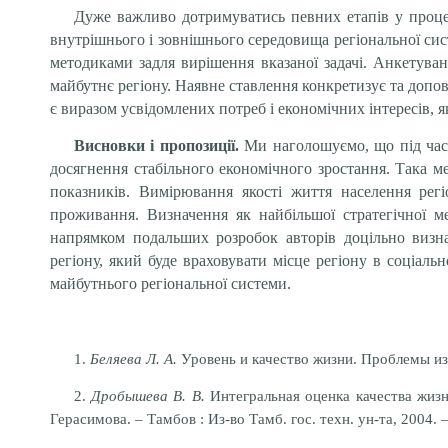
Дуже важливо дотримуватись певних етапів у процесі
внутрішнього і зовнішнього середовища регіональної сис
методиками задля вирішення вказаної задачі. Анкетува
майбутнє регіону. Наявне ставлення конкретизує та допо
є виразом усвідомлених потреб і економічних інтересів, я
Висновки і пропозиції.
Ми наголошуємо, що під час ф
досягнення стабільного економічного зростання. Така 
показників. Вимірювання якості життя населення рег
проживання. Визначення як найбільшої стратегічної м
напрямком подальших розробок авторів доцільно визна
регіону, який буде враховувати місце регіону в соці­ал
майбутнього регіональної системи.
1.
Беляева Л. А.
Уровень и качество жизни. Проблемы изм
2.
Дробышева В. В.
Интегральная оценка качества жизни
Герасимова. – Тамбов : Из-во Тамб. гос. техн. ун-та, 2004. –