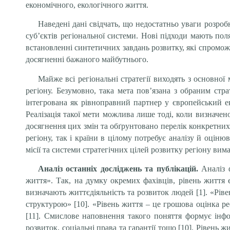
економічного, екологічного життя.
Наведені дані свідчать, що недостатньо уваги розроб
суб’єктів регіональної системи. Нові підходи мають пол
встановленні синтетичних завдань розвитку, які спроможн
досягненні бажаного майбутнього.
Майже всі регіональні стратегії виходять з основної
регіону. Безумовно, така мета пов’язана з обраним ст
інтегрована як рівноправний партнер у європейський ек
Реалізація такої мети можлива лише тоді, коли визначен
досягнення цих змін та обґрунтовано перелік конкретних 
регіону, так і країни в цілому потребує аналізу й оцін
місії та системи стратегічних цілей розвитку регіону вим
Аналіз останніх досліджень та публікацій.
Аналіз 
життя». Так, на думку окремих фахівців, рівень життя
визначають життєдіяльність та розвиток людей [1]. «Рі
структурою» [10]. «Рівень життя – це грошова оцінка ре
[11]. Смислове наповнення такого поняття формує інфор
розвиток, соціальні права та гарантії тощо [10]. Рівень