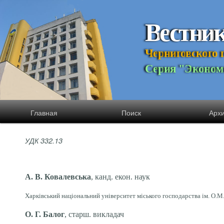
В
е
с
т
н
и
Ч
е
р
н
и
г
о
в
с
к
о
г
о
С
е
р
и
я
"
Э
к
о
н
о
м
Главная
Поиск
Арх
УДК 332.13
А. В. Ковалевська
, канд. екон. наук
Харківський національний університет міського господарства ім. О.М. 
О. Г. Балог
, старш. викладач