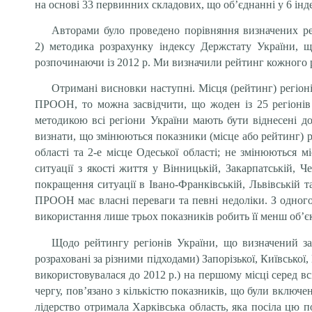
на основі 33 первинних складових, що об’єднанні у 6 інде
Авторами було проведено порівняння визначених ре
2) методика розрахунку індексу Держстату України, щ
розпочинаючи із 2012 р. Ми визначили рейтинг кожного ре
Отримані висновки наступні. Місця (рейтинг) регіон
ПРООН, то можна засвідчити, що жоден із 25 регіонів 
методикою всі регіони України мають бути віднесені до
визнати, що змінюються показники (місце або рейтинг) рег
області та 2-е місце Одеської області; не змінюються 
ситуації з якості життя у Вінницькій, Закарпатській, Ч
покращення ситуації в Івано-Франківській, Львівській
ПРООН має власні переваги та певні недоліки. З одного 
використання лише трьох показників робить її менш об’
Щодо рейтингу регіонів України, що визначений за
розраховані за різними підходами) Запорізької, Київської
використовувалася до 2012 р.) на першому місці серед всі
чергу, пов’язано з кількістю показників, що були включе
лідерство отримала Харківська область, яка посіла цю 