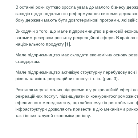
В останні роки суттєво зросла увага до малого бізнесу держ
заходів щодо подальшого реформування системи державної п
боку держави мають бути довготермінові програми, які зді
Виходячи з того, що мале підприємництво в ринковій економі
вагомим резервом розвитку рекреаційної сфери. В країнах
національного продукту [1].
Мале підприємництво має складати економічну основу розвит
стандартам.
Мале підприємництво активізує структурну перебудову всієї
рівень та якість рекреаційних послуг і т. ін. (рис. 3).
Розвиток мережі малих підприємств у рекреаційній сфері д
рекреаційних послуг, підвищувати їх конкурентоспроможні
ефективного менеджменту, що забезпечує їх рентабельне фу
інфраструктури дозволяють привести в дію механізми ринко
так і інших галузей економіки регіону.