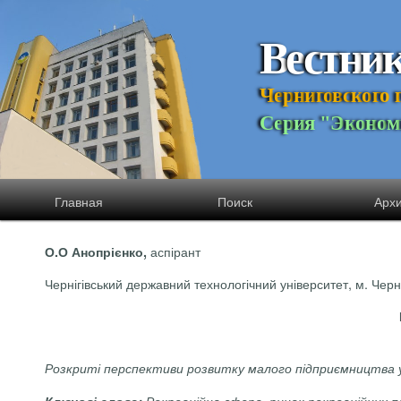
В
е
с
т
н
и
Ч
е
р
н
и
г
о
в
с
к
о
г
о
С
е
р
и
я
"
Э
к
о
н
о
м
Главная
Поиск
Арх
аспірант
О.О
Анопрієнко
,
Чернігівський державний технологічний університет, м. Черні
Розкриті перспективи розвитку малого підприємництва у 
Ключові слова:
Рекреаційна сфера, ринок рекреаційних 