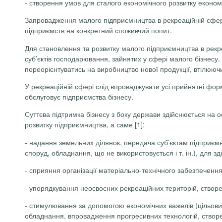
-
створення умов для сталого економічного розвитку економі
Запровадження малого підприємництва в рекреаційній сфері 
підприємств на конкретний споживчий попит.
Для становлення та розвитку малого підприємництва в рекр
суб’єктів господарювання, зайнятих у сфері малого бізнесу
переорієнтуватись на виробництво нової продукції, втілююч
У рекреаційній сфері слід впроваджувати усі прийнятні фор
обслуговує підприємства бізнесу.
Суттєва підтримка бізнесу з боку держави здійснюється на 
розвитку підприємництва, а саме [1]:
-
надання земельних ділянок, передача суб’єктам підприєм
споруд, обладнання, що не використовується і т. ін.), для з
-
сприяння організації матеріально-технічного забезпечення 
-
упорядкування неосвоєних рекреаційних територій, створ
-
стимулювання за допомогою економічних важелів (цільових су
обладнання, впровадження прогресивних технологій, створен