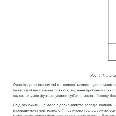
Рис. 1. Напря
Організаційно-економічні можливості малого підприємництва
бізнесу в області майже повністю вирішені проблеми транс
належних умов функціонування суб’єктів малого бізнесу баг
Слід зазначити, що мале підприємництво володіє значним ін
впроваджуючи нові технології, поступово трансформуються 
місця, стимулюючи діяльність споріднених галузей. Для акти