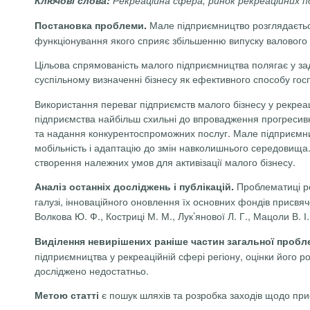
Мале підприємництво розглядаєтьс
Постановка проблеми.
функціонування якого сприяє збільшенню випуску валового 
Цільова спрямованість малого підприємництва полягає у задов
суспільному визначенні бізнесу як ефективного способу го
Використання переваг підприємств малого бізнесу у рекреа
підприємства найбільш схильні до впровадження прогресивни
та надання конкурентоспроможних послуг. Мале підприємниц
мобільність і адаптацію до змін навколишнього середовища
створення належних умов для активізації малого бізнесу.
Проблематиці р
Аналіз останніх досліджень і публікацій.
галузі, інноваційного оновлення їх основних фондів присвя
Волкова Ю. Ф., Костриці М. М., Лук’янової Л. Г.,
Мацоли
В. І
Виділення невирішених раніше частин загальної пробл
підприємництва у рекреаційній сфері регіону, оцінки його 
досліджено недостатньо.
є пошук шляхів та розробка заходів щодо при
Метою статті