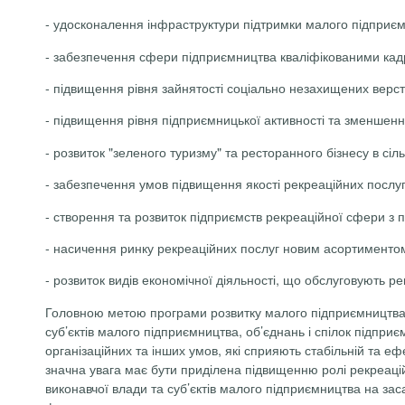
-
удосконалення інфраструктури підтримки малого підприємни
-
забезпечення сфери підприємництва кваліфікованими кад
-
підвищення рівня зайнятості соціально незахищених верс
-
підвищення рівня підприємницької активності та зменшення
-
розвиток "зеленого туризму" та ресторанного бізнесу в сіль
-
забезпечення умов підвищення якості рекреаційних послуг
-
створення та розвиток підприємств рекреаційної сфери з 
-
насичення ринку рекреаційних послуг новим асортиментом
-
розвиток видів економічної діяльності, що обслуговують ре
Головною метою програми розвитку малого підприємництва у
суб’єктів малого підприємництва, об’єднань і спілок підпри
організаційних та інших умов, які сприяють стабільній та е
значна увага має бути приділена підвищенню ролі рекреаці
виконавчої влади та суб’єктів малого підприємництва на за