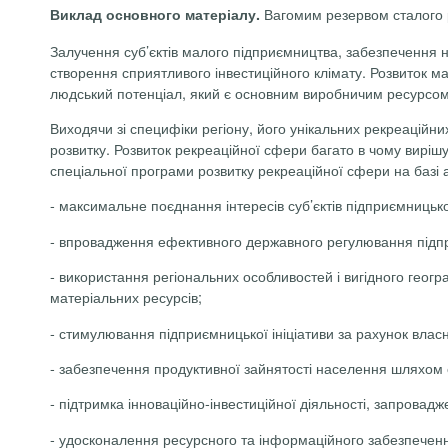
Вагомим резервом сталого р
Виклад основного матеріалу.
Залучення суб’єктів малого підприємництва, забезпечення 
створення сприятливого інвестиційного клімату. Розвиток м
людський потенціал, який є основним виробничим ресурсом у
Виходячи зі специфіки регіону, його унікальних рекреаційни
розвитку. Розвиток рекреаційної сфери багато в чому виріш
спеціальної програми розвитку рекреаційної сфери на базі а
-
максимальне поєднання інтересів суб’єктів підприємницько
-
впровадження ефективного державного регулювання підпр
-
використання регіональних особливостей і вигідного геог
матеріальних ресурсів;
-
стимулювання підприємницької ініціативи за рахунок власн
-
забезпечення продуктивної зайнятості населення шляхом 
-
підтримка інноваційно-інвестиційної діяльності, запровадж
-
удосконалення ресурсного та інформаційного забезпечення