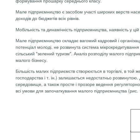
формування прошарку середнього класу.
Мале підприємництво є засобом участі широких верств населе
доходів до бюджетів всіх рівнів.
Мобільність та динамічність підприємництва, наявність у ці
Мале підприємництво складає вагомий кадровий і організац
потенціал молоді, не розвинута система мікрокредитування с
сільський "зелений туризм". Аналіз розподілу малого підпри
малого бізнесу.
Більшість малих підприємств створюється в торгівлі, в той ж
господарства і т. ін.) залишається недостатньо розвинутою.
середовище, а також просте і прозоре ведення регуляторної
всі умови для започаткування малого підприємництва (рис. 