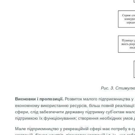
Рис. 3. Стимулю
Розвиток малого підприємництва у р
Висновки і пропозиції.
економному використанню ресурсів, більш повній реалізації
сфери, слід забезпечити державну підтримку суб’єктам мал
підтримкою їх функціонування; створення необхідних умов д
Мале підприємництво у рекреаційній сфері має потребу в су
компаній, бізнес-центрів, лізингових компаній і т. ін., що з