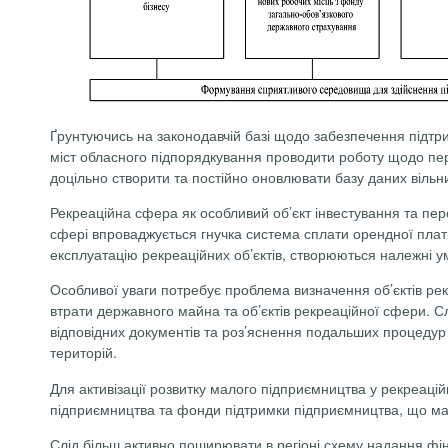
Ґрунтуючись на законодавчій базі щодо забезпечення підтри
міст обласного підпорядкування проводити роботу щодо пере
доцільно створити та постійно оновлювати базу даних віль
Рекреаційна сфера як особливий об’єкт інвестування та перс
сфері впроваджується гнучка система сплати орендної плат
експлуатацію рекреаційних об’єктів, створюються належні у
Особливої уваги потребує проблема визначення об’єктів рекр
втрати державного майна та об’єктів рекреаційної сфери. С
відповідних документів та роз’яснення подальших процедур
територій.
Для активізації розвитку малого підприємництва у рекреаці
підприємництва та фонди підтримки підприємництва, що маю
Слід більш активно поширювати в регіоні схему надання фін