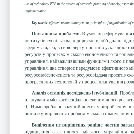
use of technology PTB in the system of strategic planning of the city, assess
implementation.
Key words
: effective urban management, principles of organization of m
Постановка проблеми.
В умовах реформування е
інститутів суспільства, підприємств, об’єднань під
сфері міста, які, в свою чергу, постійно ускладнюю
ресурсів у процесах міського економічного та соціа
управління, найважливішими функціями якого є план
управління, яка створює передумови ефективного міс
ресурсозабезпеченість та ресурсовіддача проектів ек
прогресивних технологій у процесі планування роз
Аналіз останніх досліджень і публікацій.
Проблем
планування міського соціально економічного розвитк
9]. Ними зроблено значний внесок у розроблення пит
розвитку, вирішення проблем міського планування т
Виділення не вирішених раніше частин загаль
підвищення ефективності міського управління з