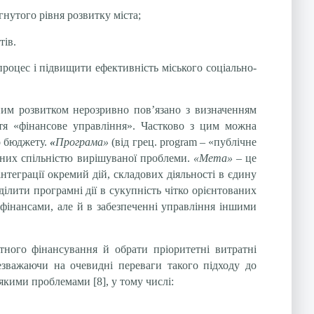
нутого рівня розвитку міста;
тів.
роцес і підвищити ефективність міського соціально-
ним розвитком нерозривно пов’язано з визначенням
ття «фінансове управління». Частково з цим можна
о бюджету.
«
Програма»
(від грец. program – «публічне
аних спільністю вирішуваної проблеми.
«Мета»
– це
нтеграції окремий дій, складових діяльності в єдину
ілити програмні дії в сукупність чітко орієнтованих
 фінансами, але й в забезпеченні управління іншими
тного фінансування й обрати пріоритетні витратні
езважаючи на очевидні переваги такого підходу до
кими проблемами [8], у тому числі: