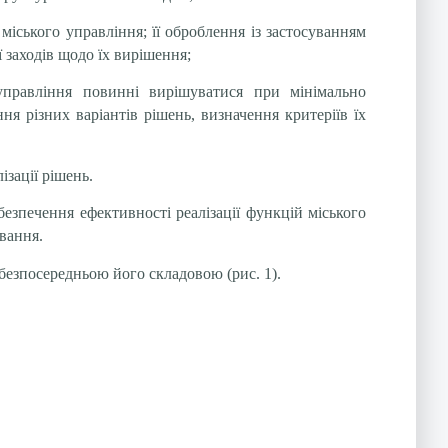
міського управління; її оброблення із застосуванням
 заходів щодо їх вирішення;
управління повинні вирішуватися при мінімально
ня різних варіантів рішень, визначення критеріїв їх
ізації рішень.
езпечення ефективності реалізації функцій міського
вання.
безпосередньою його складовою (рис. 1).