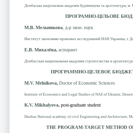
Донбаська національна академія будівництва та архітектури, м. 
ПРОГРАМНО-ЦІЛЬОВЕ БЮД
М.В. Мельникова
, д-р экон. наук
Институт экономико-правовых исследований НАН Украины, г. Д
Е.В. Михалёва,
аспирант
Донбасская национальная академия строительства и архитектуры
ПРОГРАММНО-ЦЕЛЕВОЕ БЮДЖЕ
M.V. Melnіkova,
Doctor of Economic Sciences
Institute of
Economics and
Legal Studies
of NAS of
Ukraine, Donet
K.V. Mikhal
y
ova,
post-graduate student
Donbas National academy of civil Engineering and Architecture, M
THE
PROGRAM-TARGET METHOD
O