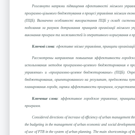
Розглянуто напрями підвищення ефективності міського управлін
програмно-цільового бюджетування в процесі управління міським ек
(ПЦБ).
Визначено особливості використання
ПЦБ у складі системи 
подолання за рахунок дотримання принципів організації міського у
виконання програм та можливостей їх оперативного коригування в пр
Ключові слова
: ефективне міське управління, принципи організац
Рассмотрены направления повышения эффективности городского
использования методов программно-целевого бюджетирования в пр
управление» и «программно-целевое бюджетирование» (ПЦБ). Опр
бюджетирования, ориентированного на результат, предложены пути 
планирования города, оценки эффективности программ, осуществлен
Ключевые слова
: эффективное городское управление, принцип
программ.
Considered directions of increase of efficiency of urban management thr
the budgeting in the management of urban economic and social development.
of use of PTB in the system of urban planning. The main shortcomings of the