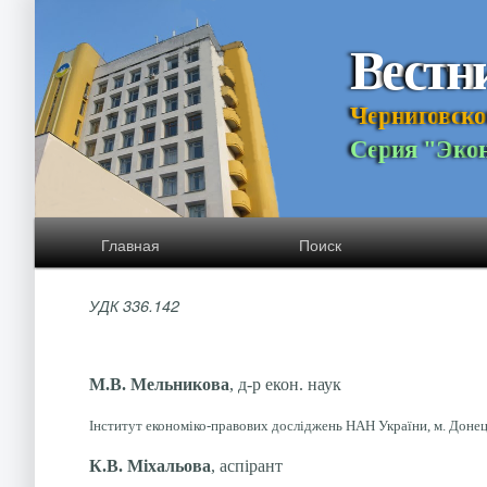
В
е
с
т
н
Ч
е
р
н
и
г
о
в
с
к
о
С
е
р
и
я
"
Э
к
о
Главная
Поиск
УДК 336.142
М.В. Мельникова
, д-р екон. наук
Інститут економіко-правових досліджень НАН України, м. Донец
К.В. Міхальова
, аспірант