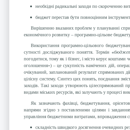
необхідні радикальні заходи по скороченню вит
бюджет перестав бути повноцінним інструмент
Вирішенню вказаних проблем у плануванні сприя
економічного розвитку – програмно-цільове бюджету
Використання програмно-цільового бюджетуванн
сутності досліджуваного поняття. Термін
«
бюджет
погодитися, тому як і бізнес, і місто керує коштам
оголошення») – це сукупність намічених дій, опера
очікуваний, запланований результат спрямованих дій
цілісну систему. Синтез цих понять, поєднання зміс
заходів. Такі заходи утворюють цілеспрямований пр
видами міських ресурсів, які залучають у процесі ви
Як зазначають фахівці, бюджетування, орієнто
напрями згідно з поставленими цілями і завдання
управління бюджетними витратами, впровадження сис
складність швидкого досягнення очевидних рез