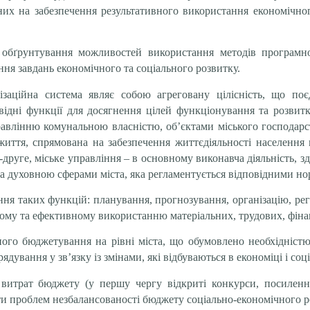
их на забезпечення результативного використання економічног
є
обґрунтування можливостей використання методів програмно
ння завдань економічного та соціального розвитку.
ізаційна система являє собою агреговану цілісність, що поє
ідні функції для досягнення цілей функціонування та розвитку
авлінню комунальною власністю, об’єктами міського господар
 життя, спрямована на забезпечення життєдіяльності населення
о-друге, міське управління – в основному виконавча діяльність,
а духовною сферами міста, яка регламентується відповідними н
ння таких функцій: планування, прогнозування, організацію, ре
ому та ефективному використанню матеріальних, трудових, фінан
ого бюджетування на рівні міста, що обумовлено необхідністю
дування у зв’язку із змінами, які відбуваються в економіці і соц
витрат бюджету (у першу чергу відкриті конкурси, посилення 
и проблем незбалансованості бюджету соціально-економічного р