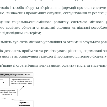
дів і засобів збору та зберігання інформації про стан системи 
М, визначення проблемних ситуацій, обґрунтуванні та реалізації
вдання соціально-економічного розвитку системою міського 
ого доцільно обирати оптимальні рішення на підставі розроблен
а відповідним критерієм;
ьність суб’єктів міського управління за отримані результати реал
 дозволить приймати та реалізовувати рішення, спрямовані заб
ування та впровадження технології програмно-цільового бюджету
язано зі стратегічним плануванням розвитку міста та виступає 