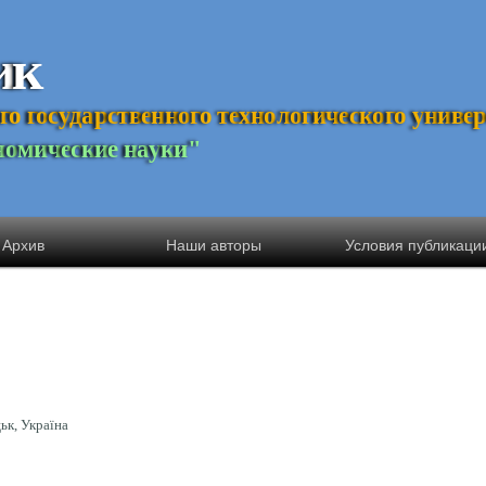
и
к
г
о
г
о
с
у
д
а
р
с
т
в
е
н
н
о
г
о
т
е
х
н
о
л
о
г
и
ч
е
с
к
о
г
о
у
н
и
в
е
н
о
м
и
ч
е
с
к
и
е
н
а
у
к
и
"
Архив
Наши авторы
Условия публикаци
ьк, Україна