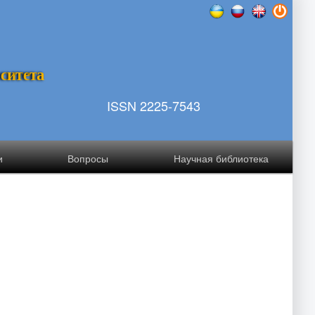
р
с
и
т
е
т
а
ISSN 2225-7543
и
Вопросы
Научная библиотека