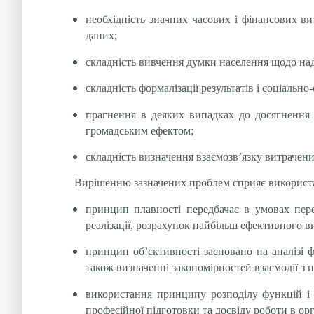
необхідність значних часових і фінансових ви
даних;
складність вивчення думки населення щодо на
складність формалізації результатів і соціаль
прагнення в деяких випадках до досягнення п
громадським ефектом;
складність визначення взаємозв’язку витрачених
Вирішенню зазначених проблем сприяє використа
принцип плавності передбачає в умовах пере
реалізації, розрахунок найбільш ефективного в
принцип об’єктивності засновано на аналізі 
також визначенні закономірностей взаємодії з
використання принципу розподілу функцій і 
професійної підготовки та досвіду роботи в ор