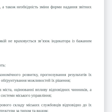
, а також необхідність зміни форми надання звітних
кій не враховується зв’язок індикатора із бажаним
ть:
номічного розвитку, прогнозування результатів їх
та обґрунтування можливостей їх рішення;
а міста, оцінюванні впливу відповідних чинників, а
 системи міського управління;
ового складу міських службовців відповідно до їх
труктури за типом та видом;