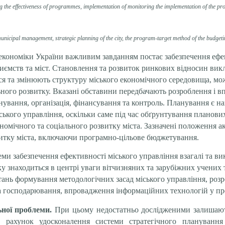
ing the effectiveness of programmes, implementation of monitoring the implementation of the pro
unicipal management, strategic planning of the city, the
program-target method
of the budget
кономіки України важливим завданням постає забезпечення ефе
приємств та міст. Становлення та розвиток ринкових відносин вик
ться та змінюють структуру міського економічного середовища, м
льного розвитку. Вказані обставини передбачають розроблення і в
ування, організація, фінансування та контроль. Планування є н
ького управління, оскільки саме під час обґрунтування планових 
ономічного та соціального розвитку міста. Зазначені положення 
витку міста, включаючи програмно-цільове бюджетування.
и забезпечення ефективності міського управління взагалі та ви
у знаходиться в центрі уваги вітчизняних та зарубіжних учених 
ань формування методологічних засад міського управління, розр
а господарювання, впровадження інформаційних технологій у про
ної проблеми.
При цьому недостатньо дослідженими залишают
а рахунок удосконалення системи стратегічного планування 