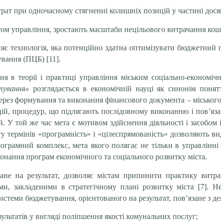
рат при одночасному стягненні колишніх позицій у частині досяг
ом управління, зростають масштаби нецільового витрачання кош
є технологія, яка потенційно здатна оптимізувати бюджетний п
вання (ПЦБ) [11].
я в теорії і практиці управління міським соціально-економіч
ування»
розглядається в економічній науці як синонім поня
и через формування та виконання фінансового документа – міськог
цій, процедур, що підлягають послідовному виконанню і пов’яз
. У той же час мета є мотивом здійснення діяльності і засобом і
ту термінів «програмність» і «цілеспрямованість» дозволяють вид
ограмний комплекс, мета якого полягає не тільки в управлінні
конання програм економічного та соціального розвитку міста.
ване на результат, дозволяє містам припинити практику витра
ми, закладеними в стратегічному плані розвитку міста [7]. Н
теми бюджетування, орієнтованого на результат, пов’язане з дея
ультатів у вигляді поліпшення якості комунальних послуг;