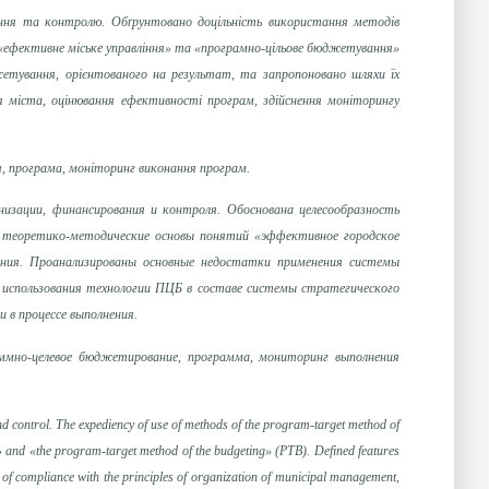
ування та контролю. Обґрунтовано доцільність використання методів
«ефективне міське управління» та «програмно-цільове бюджетування»
етування, орієнтованого на результат, та запропоновано шляхи їх
ня міста, оцінювання ефективності програм, здійснення моніторингу
ня, програма, моніторинг виконання програм.
низации, финансирования и контроля. Обоснована целесообразность
ы теоретико-методические основы понятий «эффективное городское
ания. Проанализированы основные недостатки применения системы
, использования технологии ПЦБ в составе системы стратегического
в процессе выполнения.
раммно-целевое бюджетирование, программа, мониторинг выполнения
nd control. The expediency of use of methods of the
program-target method
of
e» and «the
program-target method
of the budgeting» (PTB). Defined features
e of compliance with the principles of organization of municipal management,