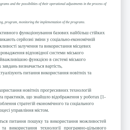
grams and the possibilities of their operational adjustments in the process of
ing, program, monitoring the implementation of the programs.
ктивного функціонування базових найбільш стійких
ликають серйозні зміни у соціально-економічній
ожливості залучення та використання місцевих
провадження відповідної системи міського
айважливішою функцією в системі міського
завдань визначається вартість,
актуалізують питання використання новітніх та
користання новітніх прогресивних технологій
та практиків, що знайшло відображення у роботах [1-
облення стратегій економічного та соціального
цесі управління містом.
ься питання пошуку та використання можливостей
та використання технології програмно-цільового