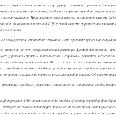
ня за рахунок удосконалення реалізації функцій планування, організації, фінанс
ономічним та соціальним розвитком. Досліджено теоретико-методичні засади понять 
міського планування.
Проаналізовано основні недоліки застосування системи бюдж
правління, використання технології ПЦБ у складі системи стратегічного плануван
оцесі виконання.
ії міського управління, стратегічне планування міста, програмно-цільове бюджетуван
 управления за счет совершенствования реализации функций планирования, орга
оцессе управления городским экономическим и социальным развитием. Исследован
еделены особенности использования ПЦБ в составе системы городского планиров
их преодоления за счет соблюдения принципов организации городского управления
ия мониторинга выполнения программ и возможностей их оперативной корректировки 
ы организации городского управления, стратегическое планирование города, прог
ough improvement of the implementation of the functions of planning, organizing, financing a
 Investigated the theoretic-methodological foundations of the concepts of «urban governanc
 system of budgeting, oriented at the result, suggest ways of overcoming them at the expens