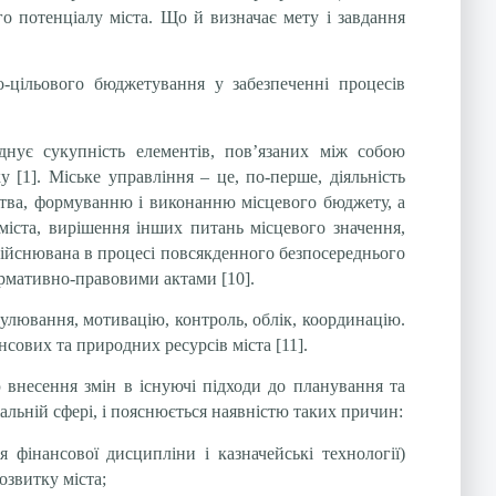
о потенціалу міста. Що й визначає мету і завдання
-цільового бюджетування у забезпеченні процесів
днує сукупність елементів, пов’язаних між собою
 [1]. Міське управління – це, по-перше, діяльність
ства, формуванню і виконанню місцевого бюджету, а
 міста, вирішення інших питань місцевого значення,
 здійснювана в процесі повсякденного безпосереднього
ормативно-правовими актами [10].
гулювання, мотивацію, контроль, облік, координацію.
сових та природних ресурсів міста [11].
 внесення змін в існуючі підходи до планування та
іальній сфері, і пояснюється наявністю таких причин:
фінансової дисципліни і казначейські технології)
озвитку міста;