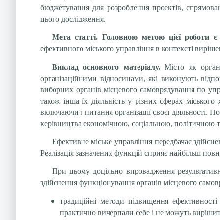
бюджетування для розроблення проектів, спрямован
цього дослідження.
Мета статті. Головною метою цієї роботи 
ефективного міського управління в контексті виріше
Виклад основного матеріалу.
Місто як орган
організаційними відносинами, які виконують відпов
виборних органів місцевого самоврядування по упр
також інша їх діяльність у різних сферах міського
включаючи і питання організації своєї діяльності. П
керівництва економічною, соціальною, політичною т
Ефективне міське управління передбачає здійсне
Реалізація зазначених функцій сприяє найбільш повн
При цьому доцільно впровадження результативн
здійснення функціонування органів місцевого самовря
традиційні методи підвищення ефективності 
практично вичерпали себе і не можуть вирішит