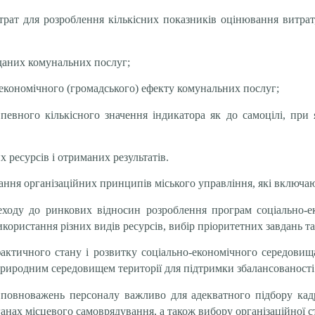
трат для розроблення кількісних показників оцінювання витрат
даних комунальних послуг;
но-економічного (громадського) ефекту комунальних послуг;
евного кількісного значення індикатора як до самоцілі, при я
 ресурсів і отриманих результатів.
ння організаційних принципів міського управління, які включаю
ходу до ринкових відносин розроблення програм соціально-еко
икористання різних видів ресурсів, вибір пріоритетних завдань 
фактичного стану і розвитку соціально-економічного середовищ
 природним середовищем території для підтримки збалансованості
повноважень персоналу важливо для адекватного підбору кадр
ганах місцевого самоврядування, а також вибору організаційної с