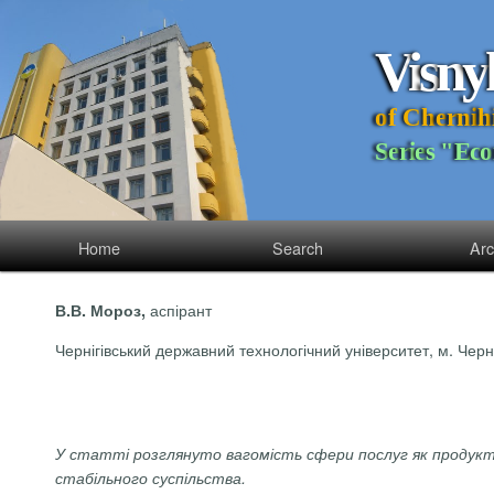
V
i
s
n
y
o
f
C
h
e
r
n
i
h
S
e
r
i
e
s
"
E
c
o
Home
Search
Arc
аспірант
В.В. Мороз,
Чернігівський державний технологічний університет, м. Черні
У статті розглянуто вагомість сфери послуг як продуктив
стабільного суспільства.