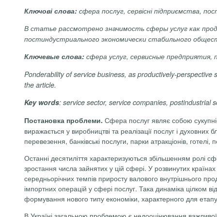
Ключові слова:
сфера послуг, сервісні підприємства, по
В статье рассмотрено значимость сферы услуг как прод
постиндустриального экономически стабильного общес
Ключевые слова:
сфера услуг, сервисные предприятия,
Ponderability of service business, as productively-perspective 
the article
.
Key words
: service sector, service companies, postindustrial 
Сфера послуг являє собою сукупніс
Постановка проблеми.
виражається у виробництві та реалізації послуг і духовних б
перевезення, банківські послуги, пар­ки атракціонів, готелі, 
Останні десятиліття характеризуються збільшенням ролі сфе
зростання числа зайнятих у цій сфері. У розвинутих країнах
середньорічних темпів приросту валового внутрішнього проду
імпортних операцій у сфері послуг. Така динаміка цілком ві
формування нового типу економіки, характерного для етапу 
В Україні загальною проблемою є недооцінювання важливої р