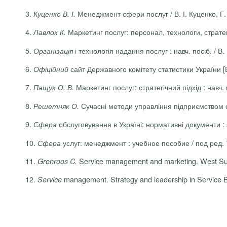
3.
Менеджмент сфери послуг / В. І. Куценко, Г. 
Куценко В. І.
4.
Маркетинг послуг: персонал, технологи, стратеги
Лавлок К.
5.
і технологія надання послуг : навч. посіб. / В. 
Організація
6.
сайт Державного комітету статистики України 
Офіційний
7.
Маркетинг послуг: стратегічний підхід : навч. 
Пащук О. В.
8.
Сучасні методи управління підприємством сф
Решетняк О.
9.
обслуговування в Україні: нормативні документи : зб
Сфера
10.
услуг: менеджмент
:
у
чебн
ое
п
особ
ие
/ под ред. 
Сфера
11.
Service
management
and
marketing
.
West Su
Gronroos
C
.
12.
management
.
Strategy
and
leadership
in
Service
Service