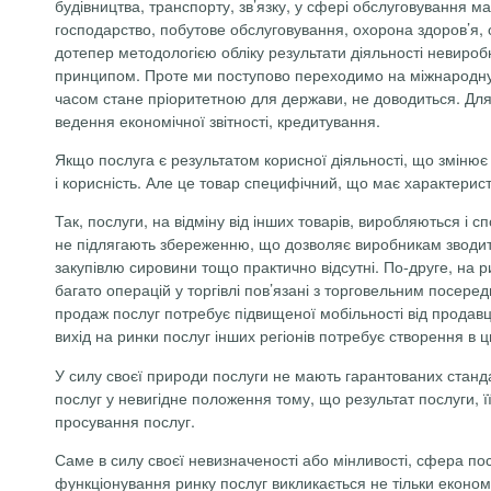
будівництва, транспорту, зв’язку, у сфері обслуговування
господарство, побутове обслуговування, охорона здоро­в’я, о
дотепер методологією обліку результати діяльності невироб
принципом. Проте ми поступово переходимо на міжнародну 
часом стане пріоритетною для держави, не доводиться. Для 
ведення економічної звітності, кредитування.
Якщо
послуга є
результатом корисної діяльності, що зміню
і корисність. Але це товар специфічний, що має характеристи
Так, послуги, на відміну від інших товарів, виробляються і
не підлягають збереженню, що дозволяє виробникам зводити
закупівлю сировини тощо практично відсутні.
По-друге,
на ри
багато
операцій у торгівлі пов’язані з торговельним посер
продаж послуг потребує підвищеної мобільності від продавця
вихід на ринки послуг інших регіонів потребує створення в ц
У силу своєї природи послуги не мають гарантованих станда
послуг у невигідне положення тому, що результат послуги, 
просування послуг.
Саме в силу своєї невизначеності або мінливості, сфера п
функціонування ринку послуг викликається не тільки еконо