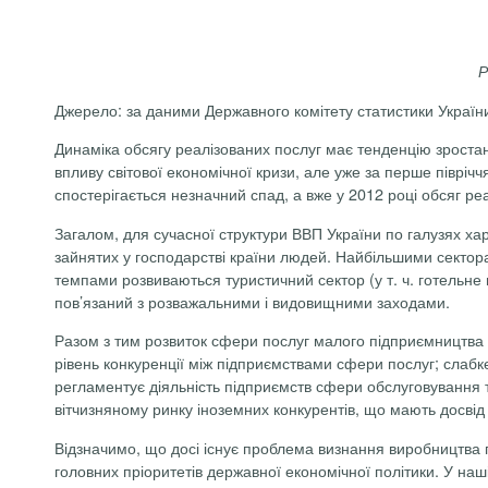
Р
Джерело: за даними Державного комітету статистики Україн
Динаміка обсягу реалізованих послуг має тенденцію зростан
впливу світової економічної кризи, але уже за перше півріч
спостерігається незначний спад, а вже у 2012 році обсяг ре
Загалом, для сучасної структури ВВП України по галузях ха
зайнятих у господарстві країни людей. Найбільшими секторам
темпами розвиваються туристичний сектор (у т. ч. готельне 
пов’язаний з розважальними і видовищними заходами.
Разом з тим розвиток сфери послуг малого підприємництва в 
рівень конкуренції між підприємствами сфери послуг; слабк
регламентує діяльність підприємств сфери обслуговування та
вітчизняному ринку іноземних конкурентів, що мають досвід о
Відзначимо, що досі існує проблема визнання виробництва 
головних пріоритетів державної економічної політики. У наш