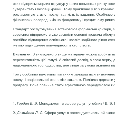
яких підприємницьких структур у таких сегментах ринку посл
суверенітету і безпеці країни. Тому практично у всіх краї
регламентують зміст послуг та якість їх надання. Особливо 
фінансових посередників на фондовому і кредитному ринка
Стандарт обслуговування встановлює формальні критерії, за 
сервісних підприємств уже засвоїли основні правила обслугов
постійне підвищення освітнього і кваліфікаційного рівня с
метою підвищення популярності в суспільстві.
З викладеного вище матеріалу можна зробити ви
Висновки.
перспективність цієї галузі. А світовий досвід, в свою чергу,
національного господарства, але лише за умови ак­тивної пі
Тому особливо важливим питанням залишається визначення
послуг і національної економіки загалом. Політика держави у
прогре­су. Вона повинна стати ефективною передумовою гнуч
1.
Менеджмент в сфере услуг
:
у
чебник
/
В.
Э.
Гордин
В.
Э.
2.
Сфера услуг в постиндустриальной экон
Демидова Л. С.