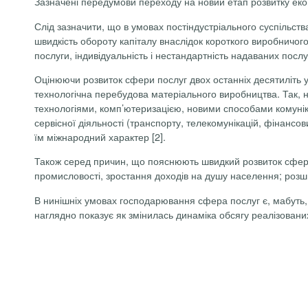
Зазначені передумови переходу на новий етап розвитку екон
Слід зазначити, що в умовах постіндустріального суспільст
швидкість обороту капіталу внаслідок короткого виробничого
послуги, індивідуальність і нестандартність надаваних посл
Оцінюючи розвиток сфери послуг двох останніх десятиліть 
технологічна перебудова матеріального виробництва. Так, н
технологіями, комп’ютеризацією, новими способами комунікац
сервісної діяльності (транспорту, телекомунікацій, фінансов
їм міжнародний характер [2].
Також серед причин, що пояснюють швидкий розвиток сфери
промисловості, зростання доходів на душу населення; розш
В нинішніх умовах господарювання сфера послуг є, мабуть,
наглядно показує як змінилась динаміка обсягу реалізованих