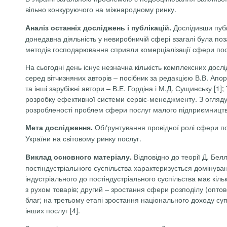
вільно конкуруючого на міжнародному ринку.
Дослідивши публ
Аналіз останніх досліджень і публікацій.
донедавна діяльність у невиробничій сфері взагалі була поз
методів господарювання сприяли комерціалізації сфери посл
На сьогодні день існує незначна кількість комплексних досл
серед вітчизняних авторів – посібник за редакцією В.В. Апорія
та інші зарубіжні автори – В.Е. Гордіна і М.Д. Сущинську [1];
розробку ефективної системи сервіс-менеджменту.
З
огляду
розробленості проблем сфери послуг малого підприємництв
Обґрунтування
провідної ролі сфери п
Мета дослідження.
України на світовому ринку послуг.
Відповідно до теорії Д. Белл
Виклад основного матеріалу.
постіндустріального суспільства характеризується домінуван
індустріального до постіндустріального суспільства має кіл
з рухом товарів; другий – зростання сфери розподілу (оптов
благ; на третьому етапі зростання національного доходу су
інших послуг [4].