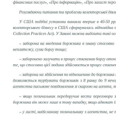
фінансових послуг», «Про інформацію», «Про захист перс
Розглядаючи питання та проблеми колекторської діяль
У США подібні установи виникли вперше в 40-50 рр
колекторського бізнесу в США сформувалась відповідна 
Collection Practices Act). У Законі можна виділити такі 
–
заборона на введення боржника в оману стосовно 
неплатежу, суми боргу тощо;
–
заборонено залучати в процес стягнення боргу оточ
те, що стосовно цієї людини здійснюється процес стягненн
–
заборона на здійснення по відношенню до боржника н
дозволяється турбувати боржників з 8 ранку до 9 вечо
агентства письмове повідомлення зі скаргою на агента, т
–
якщо позичальник передоручив вести переговори з
боржника він може лише в тому випадку, якщо адвокат із 
–
у листі, надісланому позичальнику з агентства, не