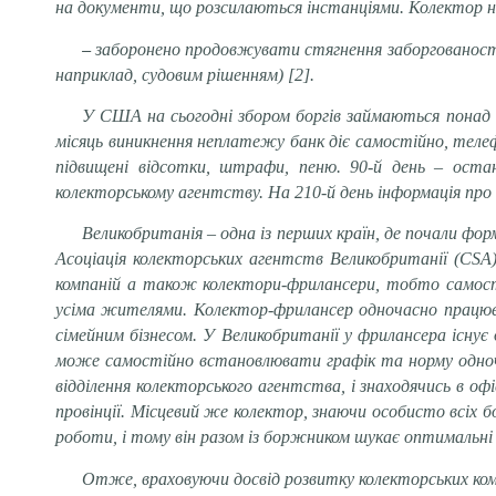
на документи, що розсилаються інстанціями. Колектор не
–
заборонено продовжувати стягнення заборгованості,
наприклад, судовим рішенням) [2].
У США на сьогодні збором боргів займаються понад
місяць виникнення неплатежу банк діє самостійно, теле
підвищені відсотки, штрафи, пеню. 90-й день – оста
колекторському агентству. На 210-й день інформація про
Великобританія – одна із перших країн, де почали фо
Асоціація колекторських агентств Великобританії (CSA
компаній а також колектори-фрилансери, тобто самості
усіма жителями. Колектор-фрилансер одночасно працює
сімейним бізнесом. У Великобританії у фрилансера існу
може самостійно встановлювати графік та норму одночас
відділення колекторського агентства, і знаходячись в 
провінції. Місцевий же колектор, знаючи особисто всіх б
роботи, і тому він разом із боржником шукає оптимальні
Отже, враховуючи досвід розвитку колекторських комп