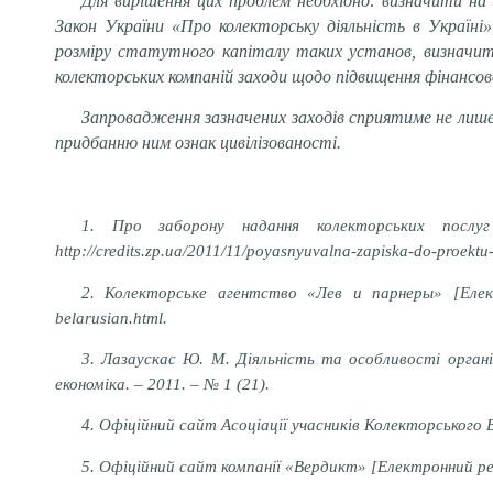
Для вирішення цих проблем необхідно: визначити на 
Закон України «Про колекторську діяльність в Україні»
розміру статутного капіталу таких установ, визначити
колекторських компаній заходи щодо підвищення фінансов
Запровадження зазначених заходів сприятиме не лише 
придбанню ним ознак цивілізованості.
1. Про заборону надання колекторських послу
http://credits.zp.ua/2011/11/poyasnyuvalna-zapiska-do-proekt
2. Колекторське агентство «Лев и парнеры» [Електронн
belarusian.html.
3. Лазаускас Ю. М. Діяльність та особливості організ
економіка. – 2011. – № 1 (21).
4. Офіційний сайт Асоціації учасників Колекторського Б
5. Офіційний сайт компанії «Вердикт» [Електронний ресу