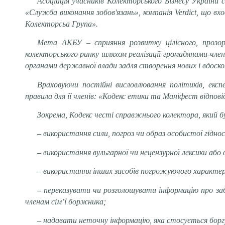
Асоціація учасників Колекторського Бізнесу України с
«Служба виконання зобов'язань», компанія Verdict, що в
Колекторсьа Група».
Мета АКБУ – сприяння розвитку цілісного, прозоро
колекторського ринку шляхом реалізації громадянами-членам
органами державної влади задля створення нових і вдоскон
Враховуючи постійні висловлювання політиків, експ
правила для її членів: «Кодекс етики та Маніфест відпов
Зокрема, Кодекс честі справжнього колектора, який 
–
використання сили, погроз чи образ особистої гідно
–
використання вульгарної чи нецензурної лексики або
–
використання інших засобів погрожуючого характер
–
переказувати чи розголошувати інформацію про заб
членам сім’ї боржника;
–
надавати неточну інформацію, яка стосується боргу