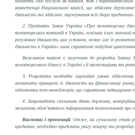
надають свої послуги як банкам, так і парабанківським
компетенції Національної комісії, що здійснює державн
діяльність та здійснює ліцензування всіх бюро кредитних 
2. Прийняти Закон України «Про колекторську діял
колекторських компаній в Україні, оскільки існує значний 
регулював діяльність цих установ, немає але їх розви
діяльність в Україні» лише сприятиме побудові цивілізова
Важливим також є залучення до розробки Закону Укр
колекторського бізнесу в Україні з її пропозиціями та рек
3. Розробити необхідні ліцензійні умови здійснен
визначити принципи їх діяльність на фінансовому ринк
підготовки топ-менеджерів, що сприятиме підвищенню е
4. Запровадити спільними діями держави, комерційн
механізми обов’язкового інформування позичальників про 
Висновки і пропозиції.
Отже, на сучасному етапі роз
кредитах, необхідно приділити увагу пошуку та розробці ц