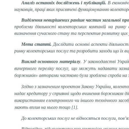
Аналіз останніх досліджень і публікацій.
В економіч
науковців, праці яких присвячені функціонуванню колектор
Виділення невирішених раніше частин загальної пр
проблеми діяльності колекторських компаній на ринку
визначення сучасного стану та перспектив розвитку цих 
Мета статті.
Дослідити основні аспекти діяльност
ринку колекторських послуг та розробити заходи що їх ви
Виклад основного матеріалу
. У законодавстві Украї
вичерпного переліку послуг, що можуть надавати зазна
боржників
» авторами частково була зроблена спроба на з
Згідно з зазначеним проектом Закону України, к
олекто
надає кредитору у сприянні щодо вчинення боржником дій
використанням електронного чи іншого технічного засобу
мають вплив на нього тощо [1].
До колекторських послуг не відносяться послуги, пов’я
Відповідно, під колекторською компанією можна розгл