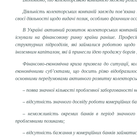
Діяльність колекторських компаній завжди пов’язан
своєї діяльності щодо видачі позик, особливо фізичним ос
В Україні активний розвиток колекторських компаній 
існували на фінансовому ринку країни раніше. Професі
структурних підрозділів, які займалися роботою щодо п
іноземним капіталом, які й принесли ідею продажу боргів [3
Фінансово-економічна криза призвела до ситуації, к
економічними суб’єктами, що досить різко відобразилос
основними передумовами активного розвитку колекторськ
–
поява значної кількості проблемної заборгованості н
–
відсутність значного досвіду роботи комерційних ба
–
неможливість окремих банків в період значног
проблемними позиками;
–
відсутність бажання у комерційних банків займатис