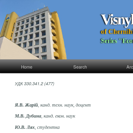
V
i
s
n
y
o
f
C
h
e
r
n
i
h
S
e
r
i
e
s
"
E
c
o
Home
Search
Arc
УДК 330.341.2 (477)
Я.В. Жарій
, канд. техн. наук, доцент
М.В. Дубина
, канд. екон. наук
Ю.В. Лях
, студентка