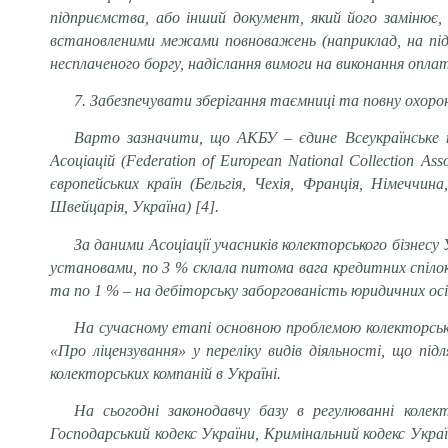
підприємства, або інший документ, який його замінює,
встановленими межами повноважень (наприклад, на під
несплаченого боргу, надіслання вимоги на виконання оплат
7. Забезпечувати зберігання таємниці та повну охоро
Варто зазначити, що АКБУ – єдине Всеукраїнське п
Асоціацій (Federation of European National Collection As
європейських країн (Бельгія, Чехія, Франція, Німеччина
Швейцарія, Україна) [4].
За даними Асоціації учасників колекторського бізнесу
установами, по 3 % склала питома вага кредитних спіло
та по 1 % – на дебіторську заборгованість юридичних ос
На сучасному етапі основною проблемою колекторського
«Про ліцензування» у переліку видів діяльності, що пі
колекторських компаній в Україні.
На сьогодні законодавчу базу в регулюванні колек
Господарський кодекс України, Кримінальний кодекс Украї