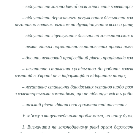
–
відсутність законодавчої бази здійснення колекторськ
–
відсутність державного регулювання діяльності кол
негативно впливає загалом на функціонування всього ринк
–
відсутність ліцензування діяльності колекторських 
–
немає чітких нормативно встановлених правил повед
–
досить невисокий професійний рівень працівників ко
–
негативне ставлення суспільства до роботи колект
компаній в Україні не є інформаційно відкритим тощо;
–
негативне ставлення банківських установ щодо розк
з колекторськими компаніями, що не підвищує якість роб
–
низький рівень фінансової грамотності населення.
У зв’язку з вищенаведеними проблемами, на нашу думк
1. Визначити на законодавчому рівні орган державно