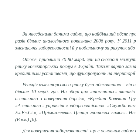
За наведеними даними видно, що найбільший обсяг прос
разів більше аналогічного показника 2006 року. У 2011
зменшення заборгованості й у подальшому за рахунок або по
Отже, приблизно 70-80 млрд. грн на сьогодні можуть
ринку колекторських послуг в Україні. Також варто за
кредитними установами, що функціонують на території 
Реакція колекторського ринку була адекватною – він а
більше 10 млрд. грн. На зборі цих «токсичних» активів
агентство з повернення боргів», «Кредит Колекшн Гру
«Агентство з управління заборгованістю», «Служба вико
Ел.Ел.Сі.», «Прімоколлект. Центр грошових вимог». Нед
(Росія) [6].
Для повернення заборгованості, що є основним видом 