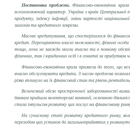
Постановка проблеми.
Фінансово-економічна криза
всеохоплюючий характер. Україна з країн Центральної 
продукту, індексу інфляції, зміни вартості національн
загалом та кредитного зокрема.
Масове кредитування, що спостерігалося до фінансово
кредит. Переоцінюючи власні можливості, фізичні особи 
тощо, хоча не завжди могли вчасно та в повному обсязі
фізичних, так і юридичних осіб і в гонитві за прибутком 
Фінансово-економічна криза призвела до того, що ве
вчасно обслуговувати кредити. З часом проблема позича
різко вплинуло на їх фінансовий стан та рівень рентабель
Величезний обсяг простроченої заборгованості вимаг
банкам прийшли колекторські компанії, основною діяльні
стала імпульсом розвитку цих послуг на фінансовому ринк
На сучасному етапі розвитку кредитного ринку, ко
переходом цих установ до загальноприйнятих у розвинутих