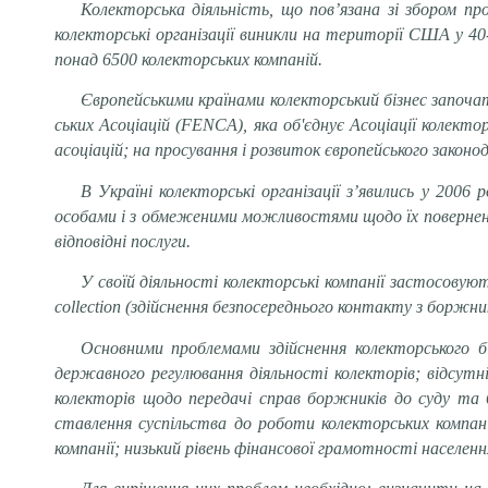
Колекторська діяльність, що пов’язана зі збором пр
колекторські організації виникли на території США у 4
понад 6500 колекторських компаній.
Європейськими країнами колекторський бізнес започа
ських Асоціацій (FENCA), яка об'єднує Асоціації колекто
асоціацій; на просування і розвиток європейського законо
В Україні колекторські організації з’явились у 200
особами і з обмеженими можливостями щодо їх повернення
відповідні послуги.
У своїй діяльності колекторські компанії застосовують
collection (здійснення безпосереднього контакту з боржнико
Основними проблемами здійснення колекторського біз
державного регулювання діяльності колекторів; відсутн
колекторів щодо передачі справ боржників до суду та 
ставлення суспільства до роботи колекторських компан
компанії; низький рівень фінансової грамотності населенн