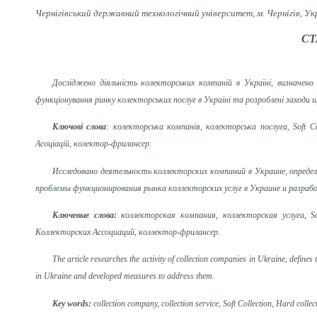
Чернігівський державний технологічний університет, м. Чернігів, Ук
СТ
Досліджено діяльність колекторських компаній в Україні, визначен
функціонування ринку колекторських послуг в Україні та розроблені заходи щ
Ключові слова
: колекторська компанія, колекторська послуга, Soft Co
Асоціацій, колектор-фрилансер.
Исследовано деятельность коллекторских компаний в Украине, опред
проблемы функционирования рынка коллекторских услуг в Украине и разра
Ключевые слова:
коллекторская компания, коллекторская услуга, Sof
Коллекторских Ассоциаций, коллектор-фрилансер.
The article researches the activity of collection companies in Ukraine, define
in Ukraine and developed measures to address them.
Key words:
collection company, collection service, Soft Collection, Hard collec