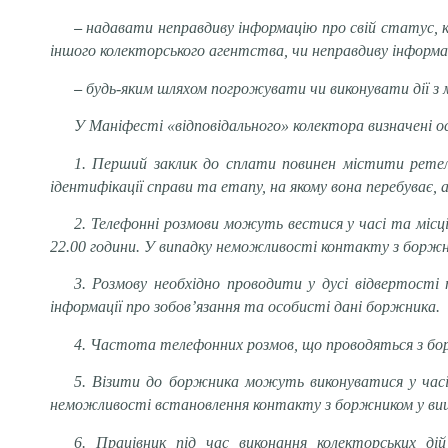
–
надавати неправдиву інформацію про свій статус, кв
іншого колекторського агентства, чи неправдиву інформа
–
будь-яким шляхом погрожувати чи виконувати дії з 
У Маніфесті «відповідального» колектора визначені осн
1. Перший заклик до сплати повинен містити ретел
ідентифікації справи та етапу, на якому вона перебуває,
2. Телефонні розмови можуть вестися у часі та місці
22.00 години. У випадку неможливості контакту з боржни
3. Розмову необхідно проводити у дусі відвертост
інформації про зобов’язання та особисті дані боржника.
4. Частота телефонних розмов, що проводяться з бор
5. Візити до боржника можуть виконуватися у часі
неможливості встановлення контакту з боржником у вищез
6. Працівник під час виконання колекторських д