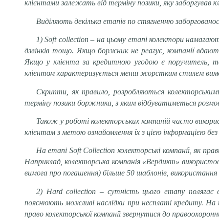
клієнтами залежать від терміну позики, яку заборгував кл
Виділяють декілька етапів по стягненню заборгованос
1) Soft collection – на цьому етапі колектори намага
дзвінків тощо. Якщо боржник не реагує, компанії вдают
Якщо у клієнта за кредитною угодою є поручитель, то 
клієнтом характеризується менш жорстким стилем вимоги 
Скрипти, як правило, розробляються колекторськими
терміну позики боржника, з яким відбуватиметься розмо
Також у роботі колекторських компаній часто викорис
клієнтам з метою ознайомлення їх з цією інформацією без
На етапі Soft Collection колекторські компанії, як п
Наприклад, колекторська компанія «Вердикт» використову
вимога про погашення) більше 50 шаблонів, використання і
2) Hard collection – сутність цього етапу поляга
пояснюють можливі наслідки при несплаті кредиту. На 
право колекторської компанії звернутися до правоохорон