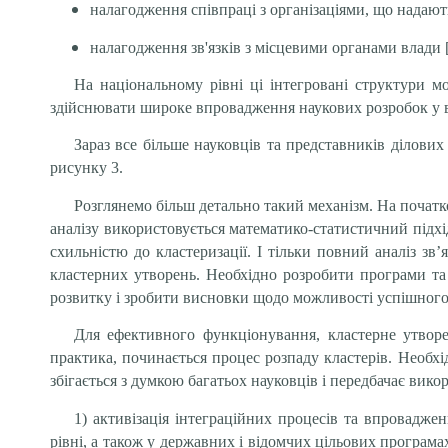
налагодження співпраці з організаціями, що надают
налагодження зв'язків з місцевими органами влади [
На національному рівні ці інтегровані структури мо
здійснювати широке впровадження наукових розробок у вир
Зараз все більше науковців та представників ділови
рисунку 3.
Розглянемо більш детально такий механізм. На початк
аналізу використовується математико-статистичний підхі
схильністю до кластеризації. І тільки повний аналіз 
кластерних утворень. Необхідно розробити програми та
розвитку і зробити висновки щодо можливості успішного
Для ефективного функціонування, кластерне утворе
практика, починається процес розпаду кластерів. Необх
збігається з думкою багатьох науковців і передбачає вико
1) активізація інтеграційних процесів та впровадже
рівні, а також у державних і відомчих цільових програма