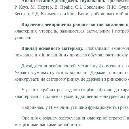
Аналіз останніх досліджень і публікацій.
Проблемами 
Р. Коуз, М. Портер, В. Прайс, С.І. Соколенко, П.Ю. Бур
Бесєдін, Е.Д. Клименко та інші.
Вони зробили вагомий вне
Виділення невирішених раніше частин загальної п
кластерних утворень, залишається актуальним і потре
утворень.
Виклад основного матеріалу.
Глобалізація економіч
пожвавлення інноваційних процесів обумовлюють появу но
Дослідження особливостей механізму формування кл
Україні в умовах сучасних відносин. Державі з повніс
конкурувати на світовому ринку, де держави з ринковою 
У різних країнах розглядаються різні підходи до ха
кластеризація є однією з умов підвищення конкурентоспр
Наприклад, у Німеччині успішно функціонують і розви
Франція є взірцем застосування кластерної стратегії
між різними ланками виробництва.