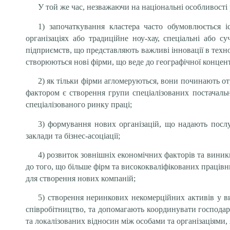
У той же час, незважаючи на національні особливості
1) започаткування кластера часто обумовлюється і
організаціях або традиційне ноу-хау, спеціальні або 
підприємств, що представляють важливі інновації в техн
створюються нові фірми, що веде до географічної концентр
2) як тільки фірми агломеруються, вони починають о
фактором є створення групи спеціалізованих постачальн
спеціалізованого ринку праці;
3) формування нових організацій, що надають послуг
заклади та бізнес-асоціації;
4) розвиток зовнішніх економічних факторів та виник
до того, що більше фірм та висококваліфікованих праці
для створення нових компаній;
5) створення неринкових некомерційних активів у в
співробітництво, та допомагають координувати господар
та локалізованих відносин між особами та організаціями