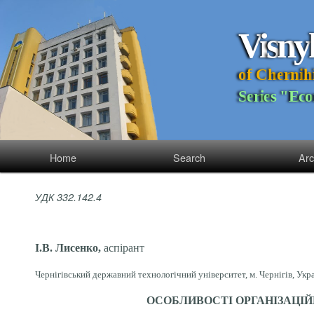
V
i
s
n
y
o
f
C
h
e
r
n
i
h
S
e
r
i
e
s
"
E
c
o
Home
Search
Arc
УДК 332.142.4
І.В. Лисенко,
аспірант
Чернігівський державний технологічний університет, м. Чернігів, Укр
ОСОБЛИВОСТІ ОРГАНІЗАЦІ