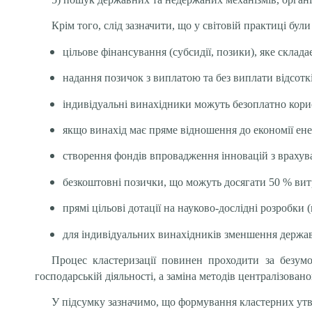
Крім того, слід зазначити, що у світовій практиці бу
цільове фінансування (субсидії, позики), яке склад
надання позичок з виплатою та без виплати відсотк
індивідуальні винахідники можуть безоплатно корис
якщо винахід має пряме відношення до економії енер
створення фондів впровадження інновацій з врахув
безкоштовні позички, що можуть досягати 50 % вит
прямі цільові дотації на науково-дослідні розробки 
для індивідуальних винахідників зменшення держав
Процес кластеризації повинен проходити за безумо
господарській діяльності, а заміна методів централізов
У підсумку зазначимо, що формування кластерних утво