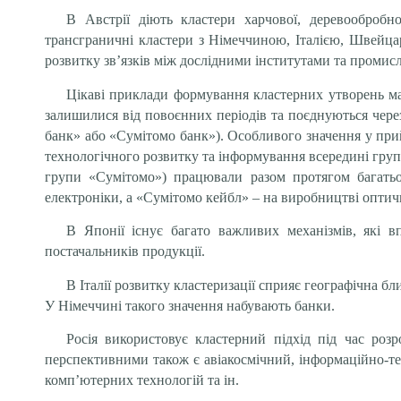
В Австрії діють кластери харчової, деревообробно
трансграничні кластери з Німеччиною, Італією, Швейца
розвитку зв’язків між дослідними інститутами та промис
Цікаві приклади формування кластерних утворень має
залишилися від повоєнних періодів та поєднуються через
банк» або «Сумітомо банк»). Особливого значення у прий
технологічного розвитку та інформування всередині груп
групи «Сумітомо») працювали разом протягом багатьо
електроніки, а «Сумітомо кейбл» – на виробництві оптични
В Японії існує багато важливих механізмів, які 
постачальників продукції.
В Італії розвитку кластеризації сприяє географічна б
У Німеччині такого значення набувають банки.
Росія використовує кластерний підхід під час роз
перспективними також є авіакосмічний, інформаційно-те
комп’ютерних технологій та ін.