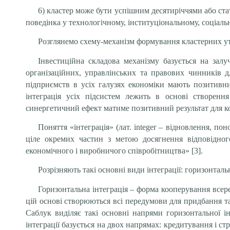
6) кластер може бути успішним десятиріччями або стат
поведінка у технологічному, інституціональному, соціаль
Розглянемо схему-механізм формування кластерних утв
Інвестиційна складова механізму базується на залу
організаційних, управлінських та правових чинників д
підприємств в усіх галузях економіки мають позитивн
інтеграція усіх підсистем лежить в основі створен
синергетичний ефект матиме позитивний результат для к
Поняття «інтеграція» (лат. integer – відновлення, п
ціле окремих частин з метою досягнення відповідног
економічного і виробничого співробітництва» [3].
Розрізняють такі основні види інтеграції: горизонталь
Горизонтальна інтеграція – форма кооперування всер
цій основі створюються всі передумови для придбання т
Саблук виділяє такі основні напрями горизонтальної інт
інтеграції базується на двох напрямах: кредитування і ст