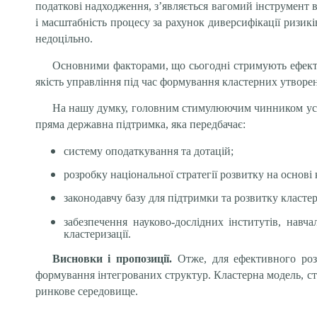
податкові надходження, з’являється вагомий інструмент в
і масштабність процесу за рахунок диверсифікації ризикі
недоцільно.
Основними факторами, що сьогодні стримують ефектив
якість управління під час формування кластерних утворен
На нашу думку, головним стимулюючим чинником успі
пряма державна підтримка, яка передбачає:
систему оподаткування та дотацій;
розробку національної стратегії розвитку на основі 
законодавчу базу для підтримки та розвитку класте
забезпечення науково-дослідних інститутів, нав
кластеризації.
Висновки і пропозиції.
Отже, для ефективного розв
формування інтегрованих структур. Кластерна модель, ст
ринкове середовище.