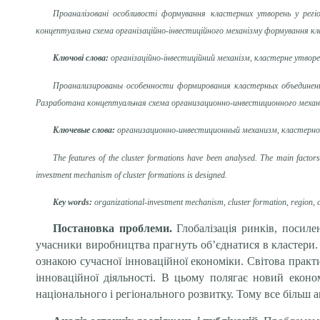
Проаналізовані особливості формування кластерних утворень у рег
концептуальна схема організаційно-інвестиційного механізму формування кл
Ключові слова:
організаційно-інвестиційний механізм, кластерне утворе
Проанализированы особенности формирования кластерных объединен
Разработана концептуальная схема организационно-инвестиционного меха
Ключевые слова:
организационно-инвестиционный механизм, кластерное
The features of the cluster formations have been analysed. The main factors
investment mechanism of cluster formations is designed.
Key words:
organizational-investment mechanism, cluster formation, region, c
Постановка проблеми.
Глобалізація ринків, посиле
учасники виробництва прагнуть об’єднатися в кластери.
ознакою сучасної інноваційної економіки. Світова прак
інноваційної діяльності. В цьому полягає новий екон
національного і регіонального розвитку. Тому все більш 