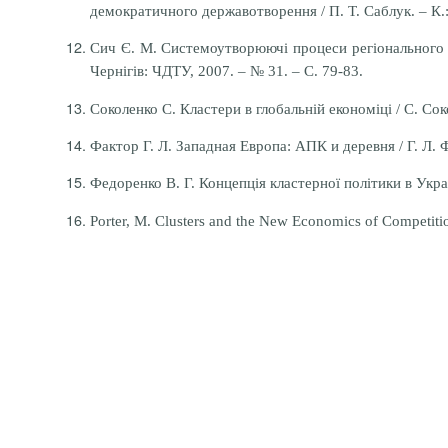
демократичного державотворення / П. Т. Саблук. – К.:
Сич Є. М. Системоутворюючі процеси регіонального ро
Чернігів: ЧДТУ, 2007. – № 31. – С. 79-83.
Соколенко С. Кластери в глобальній економіці / С. Соко
Фактор Г. Л. Западная Европа: АПК и деревня / Г. Л. Ф
Федоренко В. Г. Концепція кластерної політики в Україн
Porter, M. Clusters and the New Economics of Competiti