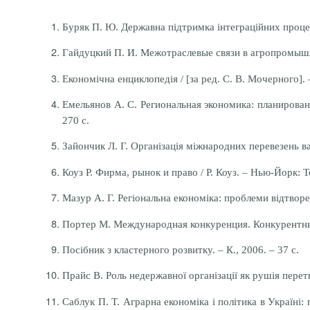
Буряк П. Ю. Державна підтримка інтеграційних процесі
Гайдуцкий П. И. Межотраслевые связи в агропромышле
Економічна енциклопедія / [за ред. С. В. Мочерного]. –
Емельянов А. С. Региональная экономика: планировани
270 с.
Зайончик Л. Г. Організація міжнародних перевезень ван
Коуз Р. Фирма, рынок и право / Р. Коуз. – Нью-Йорк: Те
Мазур А. Г. Регіональна економіка: проблеми відтворе
Портер М. Международная конкуренция. Конкурентные п
Посібник з кластерного розвитку. – К., 2006. – 37 с.
Прайс В. Роль недержавної організації як рушія перетв
Саблук П. Т. Аграрна економіка і політика в Україні: